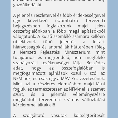
gazdálkodását.
A jelentés részleteivel és főbb érdekességeivel
egy következő (szombatra tervezett)
bejegyzésben foglalkozunk majd, jelen
összefoglalónkban a főbb megállapításokból
válogatunk. A külső szemlélő számára kellően
objektívnek tűnő jelentés a feltárt
hiányosságok és anomáliák hátterében főleg
a Nemzeti Fejlesztési Minisztérium, mint
tulajdonos és megrendelő, nem megfelelő
szabályozási tevékenységét látja. Beszédes
adat, hogy az összefoglalóban is
megfogalmazott ajánlások közül 6 szól az
NFM-nek, és csak egy a MÁV Zrt. vezetésének.
Mint azt a részletes elemzésben majd látni
fogjuk, ez természetesen az NFM-nel is szemet
szúrt, és a jelentés véleményezésre
megküldött tervezetére számos változtatási
kérelemmel álltak elő.
A szolgáltató vasutak költségtérítését