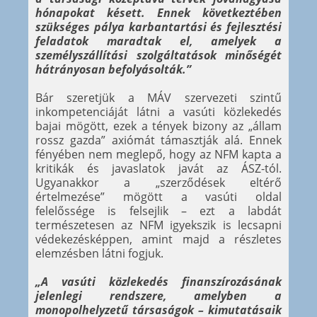
hónapokat késett. Ennek következtében
szükséges pálya karbantartási és fejlesztési
feladatok maradtak el, amelyek a
személyszállítási szolgáltatások minőségét
hátrányosan befolyásolták.”
Bár szeretjük a MÁV szervezeti szintű
inkompetenciáját látni a vasúti közlekedés
bajai mögött, ezek a tények bizony az „állam
rossz gazda” axiómát támasztják alá. Ennek
fényében nem meglepő, hogy az NFM kapta a
kritikák és javaslatok javát az ÁSZ-tól.
Ugyanakkor a „szerződések eltérő
értelmezése” mögött a vasúti oldal
felelőssége is felsejlik – ezt a labdát
természetesen az NFM igyekszik is lecsapni
védekezésképpen, amint majd a részletes
elemzésben látni fogjuk.
„A vasúti közlekedés finanszírozásának
jelenlegi rendszere, amelyben a
monopolhelyzetű társaságok – kimutatásaik