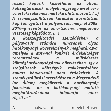
részét képezik közvetlenül az állami
költségtérítések, melyek nagysága évről évre
az értékcsökkenés mértéke alatt maradt. (...)
A személyszállításon keresztül közvetetten
kap támogatást a pályavasút, melynél 2008-
2010-ig évente az amortizációt meghaladó
veszteség képződött. (...)
A közszolgáltatási szerződésben a
pályavasút számára nincsenek olyan
hatékonysági követelmények meghatározva,
amelyek a MÁV-nál konkrét érdekeltséget
teremtenének a működtetés
költséghatékonyságának növelésében, így a
szolgáltatók költségeik csökkentésében
emiatt közvetlenül nem érdekeltek. A
személyszállítási szerződésben a Megrendelő
(az Állam) megköveteli a hatékonyság
fokozását, de a hatékonysági mutató
meghatározásának időpontja nincs
rögzítve.”
A pályavasút meglehetősen