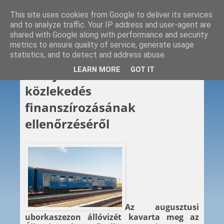
This site uses cookies from Google to deliver its services
and to analyze traffic. Your IP address and user-agent are
shared with Google along with performance and security
metrics to ensure quality of service, generate usage
statistics, and to detect and address abuse.
2012. 08. 15.
LEARN MORE
GOT IT
ÁSZ: jelentés a vasúti
közlekedés
finanszírozásának
ellenőrzéséről
Az augusztusi
uborkaszezon állóvizét kavarta meg az