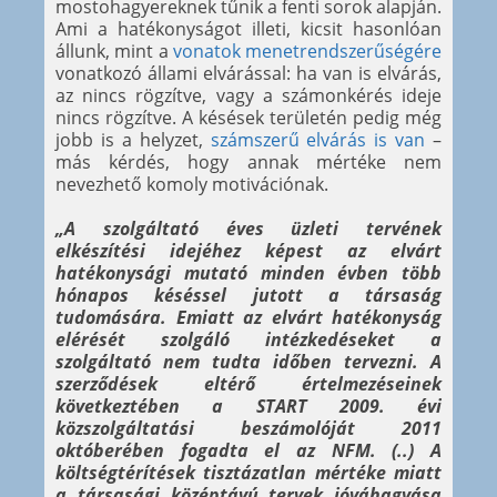
mostohagyereknek tűnik a fenti sorok alapján.
Ami a hatékonyságot illeti, kicsit hasonlóan
állunk, mint a
vonatok menetrendszerűségére
vonatkozó állami elvárással: ha van is elvárás,
az nincs rögzítve, vagy a számonkérés ideje
nincs rögzítve. A késések területén pedig még
jobb is a helyzet,
számszerű elvárás is van
–
más kérdés, hogy annak mértéke nem
nevezhető komoly motivációnak.
„A szolgáltató éves üzleti tervének
elkészítési idejéhez képest az elvárt
hatékonysági mutató minden évben több
hónapos késéssel jutott a társaság
tudomására. Emiatt az elvárt hatékonyság
elérését szolgáló intézkedéseket a
szolgáltató nem tudta időben tervezni. A
szerződések eltérő értelmezéseinek
következtében a START 2009. évi
közszolgáltatási beszámolóját 2011
októberében fogadta el az NFM. (..) A
költségtérítések tisztázatlan mértéke miatt
a társasági középtávú tervek jóváhagyása