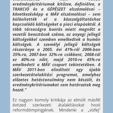
eredménykritériumok kitűzve, definiálva, a
TRAKCIÓ és a GÉPÉSZET elszámolásai –
következésképp a MÁV elszámolásai – sem
különítették el a közszolgáltatáshoz
kapcsolódó költségeket a piaci alapúaktól. A
több társaságra bontás miatt megnőtt a
vezetői beosztások száma, az anyagi jellegű
költségekkel szemben emelkedtek a humán
költségek. A személyi jellegű költségek
részaránya a 2005. évi 41%-ról 2006-ban
35%-ra, 2007-ben 32%-ra csökkent, 2008-tól
ez 40%-ra nőtt, majd 2010-re 45%-ra
emelkedett a MÁV csoport tekintetében. A
MÁV 2011-ben elindított egy újabb
szerkezetátalakítási programot, amelyhez
előzetes hatástanulmány nem készült, és
eredménykritériumokat sem határoztak meg
hozzá.”
Ez nagyon komoly kritikája az elmúlt másfél
évtized szerkezeti átalakításokat hozó
reformdömpingjének. Mindenki a „vízfej”