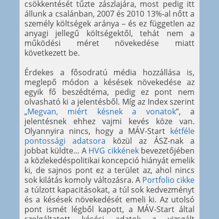
csökkentését tűzte zászlajára, most pedig itt
állunk a csalánban, 2007 és 2010 13%-al nőtt a
személy költségek aránya – és ez független az
anyagi jellegű költségektől, tehát nem a
működési méret növekedése miatt
következett be.
Érdekes a fősodratú média hozzállása is,
meglepő módon a késések növekedése az
egyik fő beszédtéma, pedig ez pont nem
olvasható ki a jelentésből. Míg az Index szerint
„
Megvan, miért késnek a vonatok
”, a
jelentésnek ehhez vajmi kevés köze van.
Olyannyira nincs, hogy a MÁV-Start
kétféle
pontossági adatsora
közül az ÁSZ-nak a
jobbat küldte... A
HVG cikkének
bevezetőjében
a közlekedéspolitikai koncepció hiányát emelik
ki, de sajnos pont ez a terület az, ahol nincs
sok kilátás komoly változásra. A
Portfolio cikke
a túlzott kapacitásokat, a túl sok kedvezményt
és a késések növekedését emeli ki. Az utolsó
pont ismét légből kapott, a MÁV-Start által