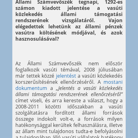
Állami Számvevőszék tegnapi, 1292-es
számon kiadott jelentése a vasúti
közlekedés állami támogatási
rendszerének vizsgálatáról. Vajon
elégedettek lehetünk az állami pénzek
vasútra költésének módjával, és azok
hasznosulásával?
Az Állami Számvevőszék nem először
foglalkozik vasúti témával, 2008 júliusában
már tettek közzé
jelentést
a vasúti közlekedés
korszerűsítésének ellenőrzéséről. A
mostani
dokumentum
a
„Jelentés a vasúti közlekedés
állami támogatási rendszerének ellenőrzéséről”
címet viseli, és arra kereste a választ, hogy a
2008-2011 közötti időszakban a vasúti
szolgáltatásra fordított állami források
összege indokolt volt-e, a források milyen
hatékonysággal kerültek felhasználásra, illetve
az állam mint tulajdonos tudta-e befolyásolni
a tulajdonában álló vasúti vállalatok hatékony