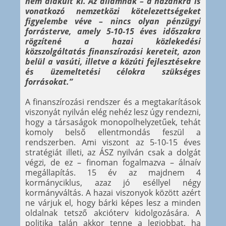
nem alakult ki. Az államnak – a hazánkra is
vonatkozó nemzetközi kötelezettségeket
figyelembe véve – nincs olyan pénzügyi
forrásterve, amely 5-10-15 éves időszakra
rögzítené a hazai közlekedési
közszolgáltatás finanszírozási kereteit, azon
belül a vasúti, illetve a közúti fejlesztésekre
és üzemeltetési célokra szükséges
forrásokat.”
A finanszírozási rendszer és a megtakarítások
viszonyát nyilván elég nehéz lesz úgy rendezni,
hogy a társaságok monopolhelyzetűek, tehát
komoly belső ellentmondás feszül a
rendszerben. Ami viszont az 5-10-15 éves
stratégiát illeti, az ÁSZ nyilván csak a dolgát
végzi, de ez – finoman fogalmazva – álnaív
megállapítás. 15 év az majdnem 4
kormányciklus, azaz jó eséllyel négy
kormányváltás. A hazai viszonyok között azért
ne várjuk el, hogy bárki képes lesz a minden
oldalnak tetsző akcióterv kidolgozására. A
politika talán akkor tenne a legjobbat, ha