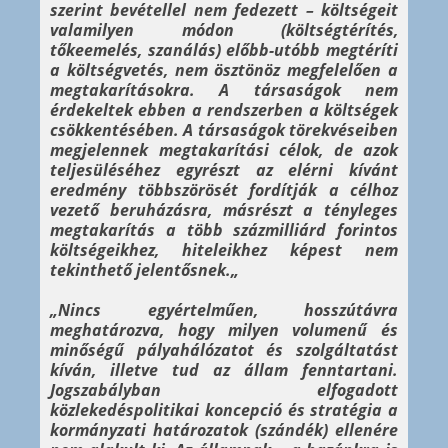
szerint bevétellel nem fedezett – költségeit
valamilyen módon (költségtérítés,
tőkeemelés, szanálás) előbb-utóbb megtéríti
a költségvetés, nem ösztönöz megfelelően a
megtakarításokra. A társaságok nem
érdekeltek ebben a rendszerben a költségek
csökkentésében. A társaságok törekvéseiben
megjelennek megtakarítási célok, de azok
teljesüléséhez egyrészt az elérni kívánt
eredmény többszörösét fordítják a célhoz
vezető beruházásra, másrészt a tényleges
megtakarítás a több százmilliárd forintos
költségeikhez, hiteleikhez képest nem
tekinthető jelentősnek.„
„Nincs egyértelműen, hosszútávra
meghatározva, hogy milyen volumenű és
minőségű pályahálózatot és szolgáltatást
kíván, illetve tud az állam fenntartani.
Jogszabályban elfogadott
közlekedéspolitikai koncepció és stratégia a
kormányzati határozatok (szándék) ellenére