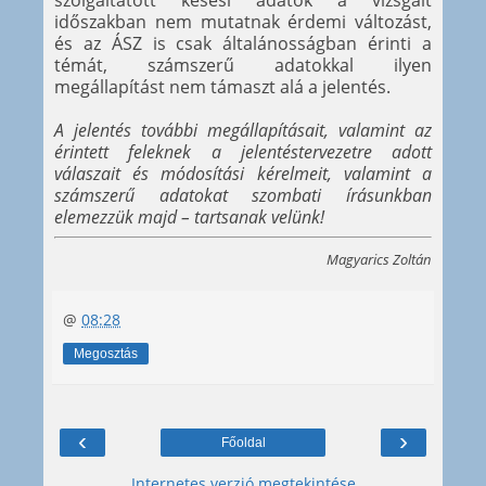
szolgáltatott késési adatok a vizsgált
időszakban nem mutatnak érdemi változást,
és az ÁSZ is csak általánosságban érinti a
témát, számszerű adatokkal ilyen
megállapítást nem támaszt alá a jelentés.
A jelentés további megállapításait, valamint az
érintett feleknek a jelentéstervezetre adott
válaszait és módosítási kérelmeit, valamint a
számszerű adatokat szombati írásunkban
elemezzük majd – tartsanak velünk!
Magyarics Zoltán
@
08:28
Megosztás
‹
›
Főoldal
Internetes verzió megtekintése