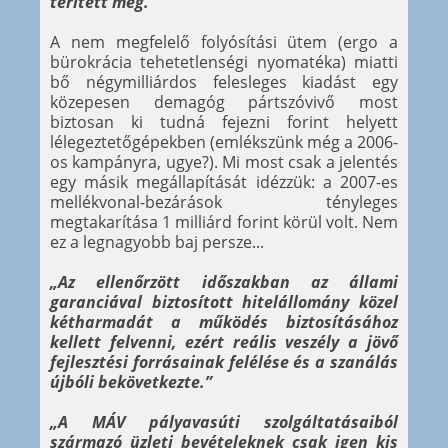
térített meg.”
A nem megfelelő folyósítási ütem (ergo a
bürokrácia tehetetlenségi nyomatéka) miatti
bő négymilliárdos felesleges kiadást egy
közepesen demagóg pártszóvivő most
biztosan ki tudná fejezni forint helyett
lélegeztetőgépekben (emlékszünk még a 2006-
os kampányra, ugye?). Mi most csak a jelentés
egy másik megállapítását idézzük: a 2007-es
mellékvonal-bezárások tényleges
megtakarítása 1 milliárd forint körül volt. Nem
ez a legnagyobb baj persze...
„Az ellenőrzött időszakban az állami
garanciával biztosított hitelállomány közel
kétharmadát a működés biztosításához
kellett felvenni, ezért reális veszély a jövő
fejlesztési forrásainak felélése és a szanálás
újbóli bekövetkezte.”
„A MÁV pályavasúti szolgáltatásaiból
származó üzleti bevételeknek csak igen kis