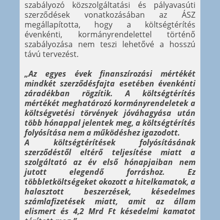
szabályozó közszolgáltatási és pályavasúti
szerződések vonatkozásában az ÁSZ
megállapította, hogy a költségtérítés
évenkénti, kormányrendelettel történő
szabályozása nem teszi lehetővé a hosszú
távú tervezést.
„Az egyes évek finanszírozási mértékét
mindkét szerződésfajta esetében évenkénti
záradékban rögzítik. A költségtérítés
mértékét meghatározó kormányrendeletek a
költségvetési törvények jóváhagyása után
több hónappal jelentek meg, a költségtérítés
folyósítása nem a működéshez igazodott.
A költségtérítések folyósításának
szerződéstől eltérő teljesítése miatt a
szolgáltató az év első hónapjaiban nem
jutott elegendő forráshoz. Ez
többletköltségeket okozott a hitelkamatok, a
halasztott beszerzések, késedelmes
számlafizetések miatt, amit az állam
elismert és 4,2 Mrd Ft késedelmi kamatot