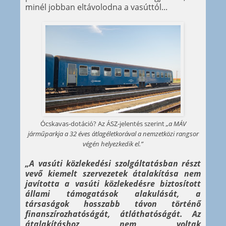
minél jobban eltávolodna a vasúttól...
Ócskavas-dotáció? Az ÁSZ-jelentés szerint
„a MÁV
járműparkja a 32 éves átlagéletkorával a nemzetközi rangsor
végén helyezkedik el.”
„A vasúti közlekedési szolgáltatásban részt
vevő kiemelt szervezetek átalakítása nem
javította a vasúti közlekedésre biztosított
állami támogatások alakulását, a
társaságok hosszabb távon történő
finanszírozhatóságát, átláthatóságát. Az
átalakításhoz nem voltak