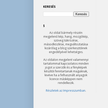
KERESÉS
§
Az oldal bármely részén
megjelenő kép, hang, mozgókép,
szöveg tükrözése,
másodközlése, megváltoztatása
kizárólag a blog szerkesztőinek
engedélyével lehetséges.
Az oldalon megjelent valamennyi
tartalommal kapcsolatos minden
jogot a szerzők és a fényképek
készítői fenntartanak maguknak,
kivéve ha a felhasznált anyagok
licence másképpen nem
rendelkezik.
Részletek az Impresszumban
.