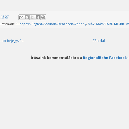
@
18:27
lcsszavak:
Budapest--Cegléd--Szolnok--Debrecen--Záhony
,
MÁV
,
MÁV-START
,
MTI-hír
,
v
abb bejegyzés
Főoldal
Írásaink kommentálására a
RegionalBahn Facebook-