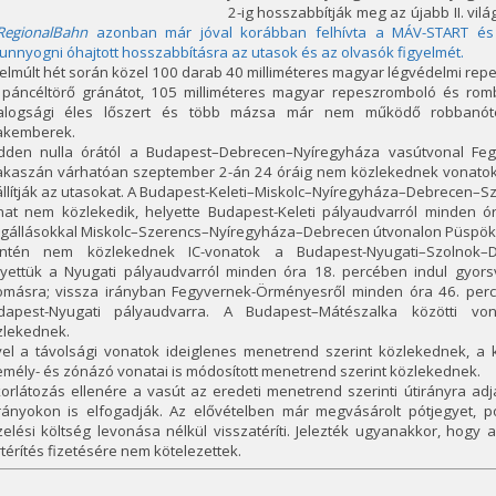
2-ig hosszabbítják meg az újabb II. vil
RegionalBahn
azonban már jóval korábban felhívta a MÁV-START és
unnyogni óhajtott hosszabbításra az utasok és az olvasók figyelmét.
elmúlt hét során közel 100 darab 40 milliméteres magyar légvédelmi repe
 páncéltörő gránátot, 105 milliméteres magyar repeszromboló és romb
alogsági éles lőszert és több mázsa már nem működő robbanótest
akemberek.
dden nulla órától a Budapest–Debrecen–Nyíregyháza vasútvonal Fegy
akaszán várhatóan szeptember 2-án 24 óráig nem közlekednek vonatok
llítják az utasokat. A Budapest-Keleti–Miskolc–Nyíregyháza–Debrecen–S
nat nem közlekedik, helyette Budapest-Keleti pályaudvarról minden ór
gállásokkal Miskolc–Szerencs–Nyíregyháza–Debrecen útvonalon Püspök
intén nem közlekednek IC-vonatok a Budapest-Nyugati–Szolnok–D
lyettük a Nyugati pályaudvarról minden óra 18. percében indul gyo
lomásra; vissza irányban Fegyvernek-Örményesről minden óra 46. per
dapest-Nyugati pályaudvarra. A Budapest–Mátészalka közötti vo
zlekednek.
vel a távolsági vonatok ideiglenes menetrend szerint közlekednek, a k
mély- és zónázó vonatai is módosított menetrend szerint közlekednek.
orlátozás ellenére a vasút az eredeti menetrend szerinti útirányra ad
irányokon is elfogadják. Az elővételben már megvásárolt pótjegyet, pó
elési költség levonása nélkül visszatéríti. Jelezték ugyanakkor, hogy
térítés fizetésére nem kötelezettek.