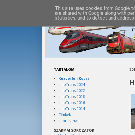
This site uses cookies from Google to 
are shared with Google along with per
statistics, and to detect and address
TARTALOM
201
Közvetlen Kocsi
H
InnoTrans 2024
InnoTrans 2022
InnoTrans 2018
InnoTrans 2016
InnoTrans 2014
Címkék
Impresszum
SZAKMAI SOROZATOK