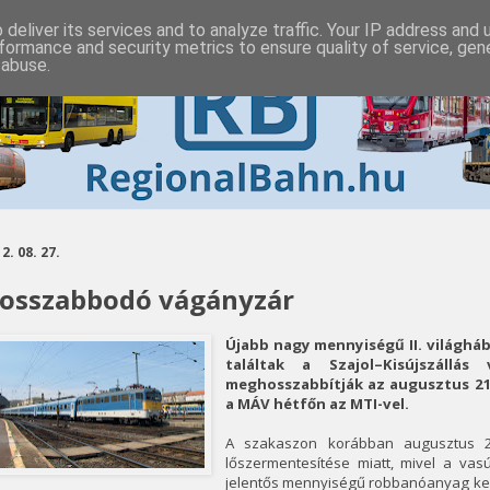
deliver its services and to analyze traffic. Your IP address and
formance and security metrics to ensure quality of service, ge
 abuse.
2. 08. 27.
osszabbodó vágányzár
Újabb nagy mennyiségű II. világhá
találtak a Szajol–Kisújszállás
meghosszabbítják az augusztus 21
a MÁV hétfőn az MTI-vel.
A szakaszon korábban augusztus 27
lőszermentesítése miatt, mivel a vas
jelentős mennyiségű robbanóanyag ker