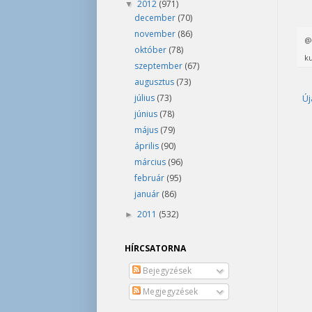
2012
(971)
▼
december
(70)
november
(86)
október
(78)
ku
szeptember
(67)
augusztus
(73)
július
(73)
Új
június
(78)
május
(79)
április
(90)
március
(96)
február
(95)
január
(86)
2011
(532)
►
HÍRCSATORNA
Bejegyzések
Megjegyzések