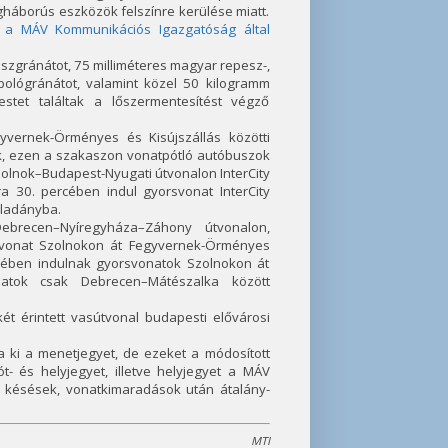
ágháborús eszközök felszínre kerülése miatt.
 a MÁV Kommunikációs Igazgatóság által
szgránátot, 75 milliméteres magyar repesz-,
ológránátot, valamint közel 50 kilogramm
et találtak a lőszermentesítést végző
vernek-Örményes és Kisújszállás közötti
, ezen a szakaszon vonatpótló autóbuszok
zolnok–Budapest-Nyugati útvonalon InterCity
a 30. percében indul gyorsvonat InterCity
ladányba.
ebrecen–Nyíregyháza–Záhony útvonalon,
rsvonat Szolnokon át Fegyvernek-Örményes
cében indulnak gyorsvonatok Szolnokon át
natok csak Debrecen–Mátészalka között
ét érintett vasútvonal budapesti elővárosi
ja ki a menetjegyet, de ezeket a módosított
t- és helyjegyet, illetve helyjegyet a MÁV
 a késések, vonatkimaradások után átalány-
MTI