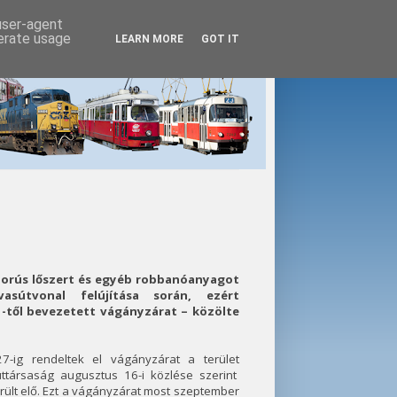
 user-agent
nerate usage
LEARN MORE
GOT IT
borús lőszert és egyéb robbanóanyagot
 vasútvonal felújítása során, ezért
-től bevezetett vágányzárat – közölte
-ig rendeltek el vágányzárat a terület
úttársaság augusztus 16-i közlése szerint
ült elő. Ezt a vágányzárat most szeptember