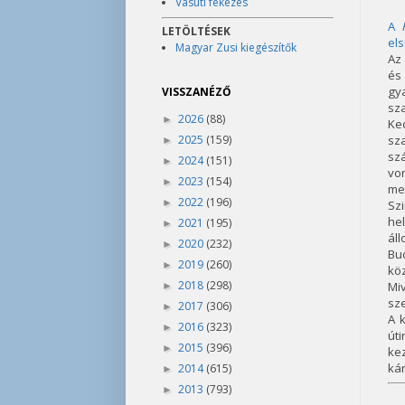
Vasúti fékezés
A
LETÖLTÉSEK
els
Magyar Zusi kiegészítők
Az 
és
gy
VISSZANÉZŐ
sz
2026
(88)
►
Ke
2025
(159)
sz
►
szá
2024
(151)
►
vo
2023
(154)
►
me
2022
(196)
►
Sz
he
2021
(195)
►
ál
2020
(232)
►
Bu
2019
(260)
►
kö
2018
(298)
Mi
►
sze
2017
(306)
►
A k
2016
(323)
►
út
2015
(396)
►
kez
kár
2014
(615)
►
2013
(793)
►