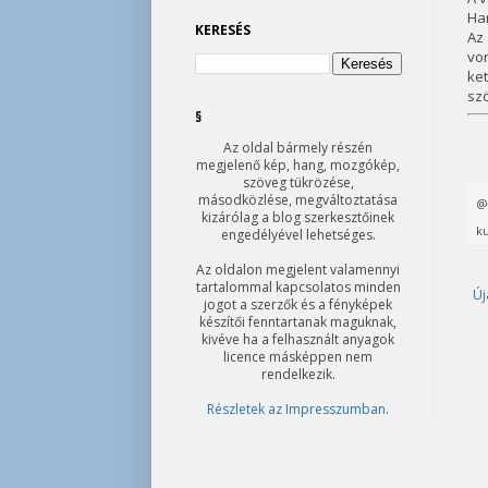
Ham
KERESÉS
Az 
von
ke
szö
§
Az oldal bármely részén
megjelenő kép, hang, mozgókép,
szöveg tükrözése,
másodközlése, megváltoztatása
kizárólag a blog szerkesztőinek
ku
engedélyével lehetséges.
Az oldalon megjelent valamennyi
tartalommal kapcsolatos minden
Új
jogot a szerzők és a fényképek
készítői fenntartanak maguknak,
kivéve ha a felhasznált anyagok
licence másképpen nem
rendelkezik.
Részletek az Impresszumban
.