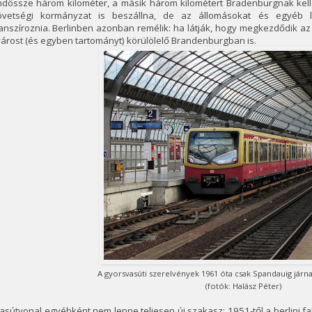
dössze három kilométer, a másik három kilométert Bradenburgnak kellen
övetségi kormányzat is beszállna, de az állomásokat és egyéb l
anszíroznia. Berlinben azonban remélik: ha látják, hogy megkezdődik a
árost (és egyben tartományt) körülölelő Brandenburgban is.
A gyorsvasúti szerelvények 1961 óta csak Spandauig járn
(fotók: Halász Péter)
asútvonal egyébként nem lenne teljesen új szakasz: 1951-től a berlini fa