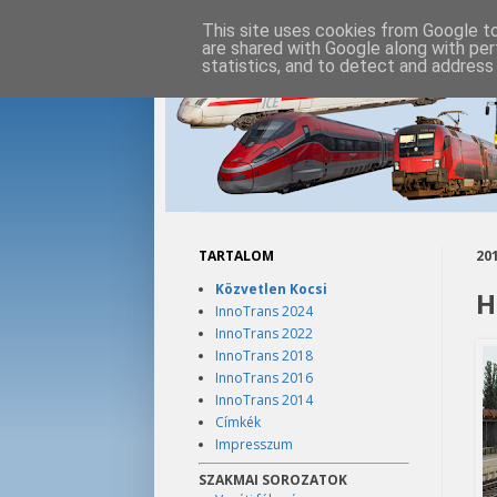
This site uses cookies from Google to 
are shared with Google along with per
statistics, and to detect and address
TARTALOM
201
Közvetlen Kocsi
H
InnoTrans 2024
InnoTrans 2022
InnoTrans 2018
InnoTrans 2016
InnoTrans 2014
Címkék
Impresszum
SZAKMAI SOROZATOK