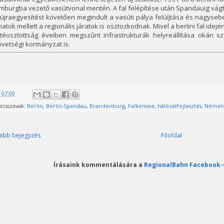
burgba vezető vasútvonal mentén. A fal felépítése után Spandauig vágtá
újraegyesítést követően megindult a vasúti pálya felúíjtása és nagyse
atok mellett a regionális járatok is osztozkodnak. Mivel a berlini fal ide
ttéosztottság éveiben megszűnt infrastrukturák helyreállítása okán 
vetségi kormányzat is.
@
07:00
lcsszavak:
Berlin
,
Berlin-Spandau
,
Brandenburg
,
Falkensee
,
hálózatfejlesztés
,
Németo
abb bejegyzés
Főoldal
Írásaink kommentálására a
RegionalBahn Facebook-