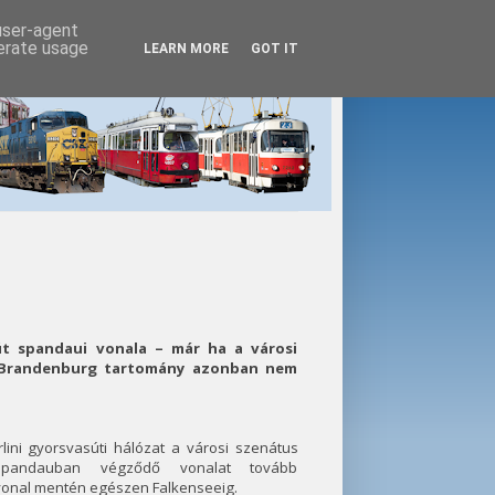
 user-agent
nerate usage
LEARN MORE
GOT IT
út spandaui vonala – már ha a városi
 Brandenburg tartomány azonban nem
lini gyorsvasúti hálózat a városi szenátus
pandauban végződő vonalat tovább
onal mentén egészen Falkenseeig.