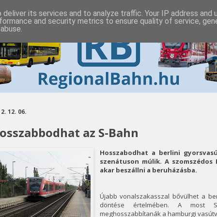
deliver its services and to analyze traffic. Your IP address and
formance and security metrics to ensure quality of service, ge
 abuse.
2. 12. 06.
osszabbodhat az S-Bahn
Hosszabodhat a berlini gyorsvas
szenátuson múlik. A szomszédos
akar beszállni a beruházásba.
Újabb vonalszakasszal bővülhet a ber
döntése értelmében. A most S
meghosszabbítanák a hamburgi vasútv