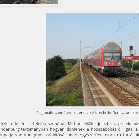
Regionális személyvonat érkezik Albrechtshofba – valamikor 
közlekedésért is felelős szenátor, Michael Müller jelezte: a projekt
andenburg tartományban hogyan döntenek a hosszabbításról. Igaz,
mogatja vonal meghosszabbítását, mert egyszerűen nincs rá forrásuk.