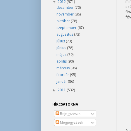
min
2012
(971)
▼
sz
december
(70)
fin
november
(86)
főv
október
(78)
szeptember
(67)
augusztus
(73)
július
(73)
június
(78)
május
(79)
április
(90)
március
(96)
február
(95)
január
(86)
2011
(532)
►
HÍRCSATORNA
Bejegyzések
Megjegyzések
A v