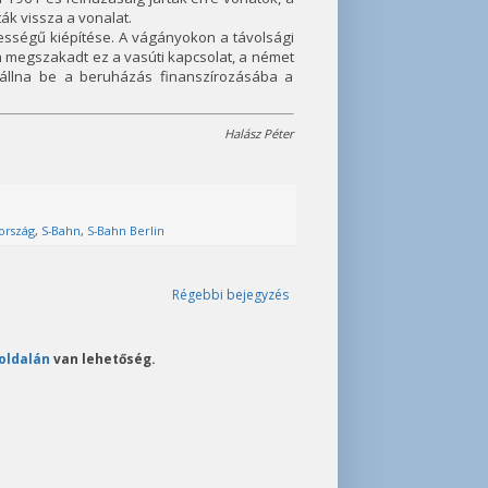
k vissza a vonalat.
bességű kiépítése. A vágányokon a távolsági
jén megszakadt ez a vasúti kapcsolat, a német
szállna be a beruházás finanszírozásába a
Halász Péter
rszág
,
S-Bahn
,
S-Bahn Berlin
Régebbi bejegyzés
oldalán
van lehetőség.