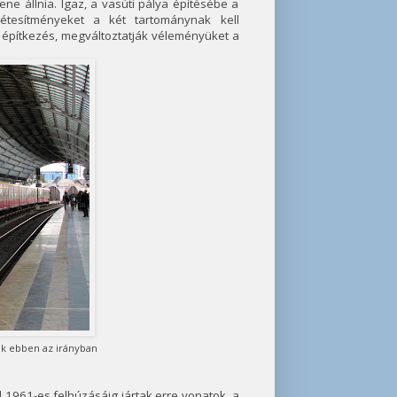
e állnia. Igaz, a vasúti pálya építésébe a
étesítményeket a két tartománynak kell
z építkezés, megváltoztatják véleményüket a
ak ebben az irányban
l 1961-es felhúzásáig jártak erre vonatok, a