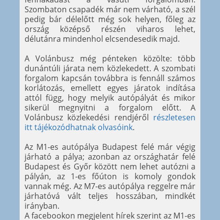
Szombaton csapadék már nem várható, a szél
pedig bár délelőtt még sok helyen, főleg az
ország középső részén viharos lehet,
délutánra mindenhol elcsendesedik majd.
A Volánbusz még pénteken közölte: több
dunántúli járata nem közlekedett. A szombati
forgalom kapcsán továbbra is fennáll számos
korlátozás, emellett egyes járatok indítása
attól függ, hogy melyik autópályát és mikor
sikerül megnyitni a forgalom előtt. A
Volánbusz közlekedési rendjéről
részletesen
itt tájékozódhatnak olvasóink
.
Az M1-es autópálya Budapest felé már végig
járható a pálya; azonban az országhatár felé
Budapest és Győr között nem lehet autózni a
pályán, az 1-es főúton is komoly gondok
vannak még. Az M7-es autópálya reggelre már
járhatóvá vált teljes hosszában, mindkét
irányban.
A facebookon megjelent hírek szerint az M1-es