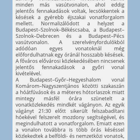
minden más vasútvonalon, ahol eddig
jelentős fennakadások voltak, lecsökkentek a
késések a gyérebb éjszakai vonatforgalom
mellett. Normalizálódott a helyzet a
Budapest–Szolnok–Békéscsaba, a Budapest–
Szolnok–Debrecen és a Budapest–Pécs
vasútvonalon. A szerelvényfordulókból
adódóan egyes vonatoknál még
előfordulhatnak egy óránál hosszabb késések.
A főváros elővárosi közlekedésében nincsenek
jelentős fennakadások a győri vonal
kivételével.
A Budapest–Győr–Hegyeshalom vonal
Komárom–Nagyszentjános közötti szakaszán
a hóátfúvások és a méteres hótorlaszok miatt
mintegy másfél órára szünetelt a
vonatközlekedés mindkét vágányon. Az egyik
vágányt 21:30 előtt sikerült felszabadítani
hóekével felszerelt mozdony segítségével, és
megindulhatott a vonatforgalom. Emiatt ezen
a vonalon továbbra is több órás késéssel
közlekedtek a belföldi- és nemzetközi vonatok,