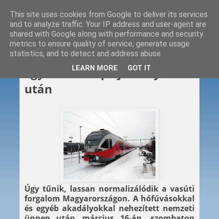
This site uses cookies from Google to deliver its services
and to analyze traffic. Your IP address and user-agent are
shared with Google along with performance and security
metrics to ensure quality of service, generate usage
statistics, and to detect and address abuse.
2013. 03. 16.
LEARN MORE
GOT IT
Egy nehéz nap éjszakája –
után
Úgy tűnik, lassan normalizálódik a vasúti
forgalom Magyarországon. A hófúvásokkal
és egyéb akadályokkal nehezített nemzeti
ünnep után március 16-án, szombaton