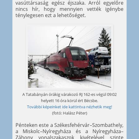
vasúttársaság egész éjszaka. Arról egyelőre
nincs hír, hogy mennyien vették igénybe
ténylegesen ezt a lehetőséget.
A Tatabányán órákig várakozó RJ 162-es végül 09:02
helyett 16 óra körül ért Bécsbe.
További képeinket ide kattintva nézhetik meg!
(fotó: Halász Péter)
Pénteken este a Székesfehérvár–Szombathely,
a Miskolc–Nyíregyháza és a Nyíregyháza–
Záhony vonalszakaszok kivételével szinte