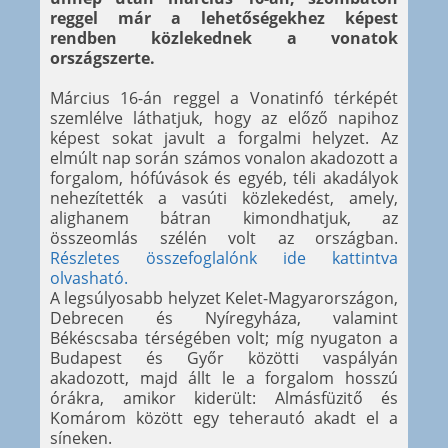
reggel már a lehetőségekhez képest
rendben közlekednek a vonatok
országszerte.
Március 16-án reggel a Vonatinfó térképét
szemlélve láthatjuk, hogy az előző napihoz
képest sokat javult a forgalmi helyzet. Az
elmúlt nap során számos vonalon akadozott a
forgalom, hófúvások és egyéb, téli akadályok
nehezítették a vasúti közlekedést, amely,
alighanem bátran kimondhatjuk, az
összeomlás szélén volt az országban.
Részletes összefoglalónk ide kattintva
olvasható.
A legsúlyosabb helyzet Kelet-Magyarországon,
Debrecen és Nyíregyháza, valamint
Békéscsaba térségében volt; míg nyugaton a
Budapest és Győr közötti vaspályán
akadozott, majd állt le a forgalom hosszú
órákra, amikor kiderült: Almásfüzitő és
Komárom között egy teherautó akadt el a
síneken.