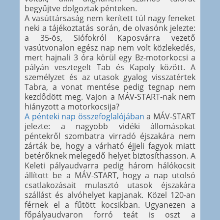
begyűjtve dolgoztak pénteken.
A vasúttársaság nem kerített túl nagy feneket
neki a tájékoztatás során, de olvasónk jelezte:
a 35-ös, Siófokról Kaposvárra vezető
vasútvonalon egész nap nem volt közlekedés,
mert hajnali 3 óra körül egy Bz-motorkocsi a
pályán vesztegelt Tab és Kapoly között. A
személyzet és az utasok gyalog visszatértek
Tabra, a vonat mentése pedig tegnap nem
kezdődött meg. Vajon a MÁV-START-nak nem
hiányzott a motorkocsija?
A pénteki nap összefoglalójában
a MÁV-START
jelezte: a nagyobb vidéki állomásokat
péntekről szombatra virradó éjszakára nem
zárták be, hogy a várható éjjeli fagyok miatt
betérőknek melegedő helyet biztosíthasson. A
Keleti pályaudvarra pedig három hálókocsit
állított be a MÁV-START, hogy a nap utolsó
csatlakozásait mulasztó utasok éjszakára
szállást és alvóhelyet kapjanak. Közel 120-an
férnek el a fűtött kocsikban. Ugyanezen a
főpályaudvaron forró teát is oszt a