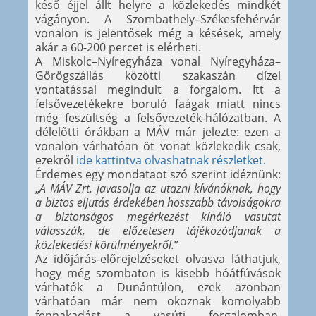
késő éjjel állt helyre a közlekedés mindkét
vágányon. A Szombathely–Székesfehérvár
vonalon is jelentősek még a késések, amely
akár a 60-200 percet is elérheti.
A Miskolc–Nyíregyháza vonal Nyíregyháza–
Görögszállás közötti szakaszán dízel
vontatással megindult a forgalom. Itt a
felsővezetékekre boruló faágak miatt nincs
még feszültség a felsővezeték-hálózatban. A
délelőtti órákban a MÁV már jelezte: ezen a
vonalon várhatóan öt vonat közlekedik csak,
ezekről
ide kattintva olvashatnak részletket
.
Érdemes egy mondataot szó szerint idéznünk:
„
A MÁV Zrt. javasolja az utazni kívánóknak, hogy
a biztos eljutás érdekében hosszabb távolságokra
a biztonságos megérkezést kínáló vasutat
válasszák, de előzetesen tájékozódjanak a
közlekedési körülményekről.
”
Az időjárás-előrejelzéseket olvasva láthatjuk,
hogy még szombaton is kisebb hóátfúvások
várhatók a Dunántúlon, ezek azonban
várhatóan már nem okoznak komolyabb
fennakadást a vasúti forgalomban.