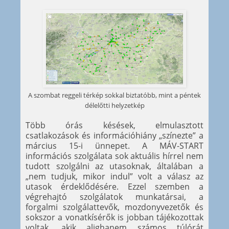
A szombat reggeli térkép sokkal biztatóbb, mint a péntek
délelőtti helyzetkép
Több órás késések, elmulasztott
csatlakozások és információhiány „színezte” a
március 15-i ünnepet. A MÁV-START
információs szolgálata sok aktuális hírrel nem
tudott szolgálni az utasoknak, általában a
„nem tudjuk, mikor indul” volt a válasz az
utasok érdeklődésére. Ezzel szemben a
végrehajtó szolgálatok munkatársai, a
forgalmi szolgálattevők, mozdonyvezetők és
sokszor a vonatkísérők is jobban tájékozottak
voltak, akik alighanem számos túlórát