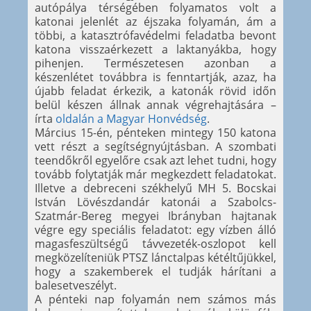
autópálya térségében folyamatos volt a
katonai jelenlét az éjszaka folyamán, ám a
többi, a katasztrófavédelmi feladatba bevont
katona visszaérkezett a laktanyákba, hogy
pihenjen. Természetesen azonban a
készenlétet továbbra is fenntartják, azaz, ha
újabb feladat érkezik, a katonák rövid időn
belül készen állnak annak végrehajtására –
írta
oldalán a Magyar Honvédség
.
Március 15-én, pénteken mintegy 150 katona
vett részt a segítségnyújtásban. A szombati
teendőkről egyelőre csak azt lehet tudni, hogy
tovább folytatják már megkezdett feladatokat.
Illetve a debreceni székhelyű MH 5. Bocskai
István Lövészdandár katonái a Szabolcs-
Szatmár-Bereg megyei Ibrányban hajtanak
végre egy speciális feladatot: egy vízben álló
magasfeszültségű távvezeték-oszlopot kell
megközelíteniük PTSZ lánctalpas kétéltűjükkel,
hogy a szakemberek el tudják hárítani a
balesetveszélyt.
A pénteki nap folyamán nem számos más