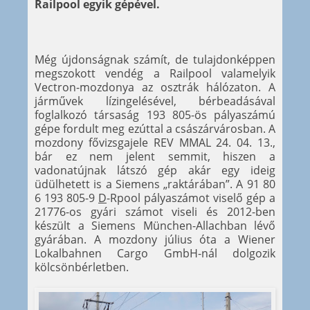
Railpool egyik gépével.
Még újdonságnak számít, de tulajdonképpen
megszokott vendég a Railpool valamelyik
Vectron-mozdonya az osztrák hálózaton. A
járművek lízingelésével, bérbeadásával
foglalkozó társaság 193 805-ös pályaszámú
gépe fordult meg ezúttal a császárvárosban. A
mozdony fővizsgajele REV MMAL 24. 04. 13.,
bár ez nem jelent semmit, hiszen a
vadonatújnak látszó gép akár egy ideig
üdülhetett is a Siemens „raktárában”. A 91 80
6 193 805-9
D
-Rpool pályaszámot viselő gép a
21776-os gyári számot viseli és 2012-ben
készült a Siemens München-Allachban lévő
gyárában. A mozdony július óta a Wiener
Lokalbahnen Cargo GmbH-nál dolgozik
kölcsönbérletben.