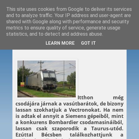
This site uses cookies from Google to deliver its services
and to analyze traffic. Your IP address and user-agent are
shared with Google along with performance and security
metrics to ensure quality of service, generate usage
statistics, and to detect and address abuse.
2013. 07. 06.
LEARN MORE
GOT IT
Bécsi Vectron
Itthon még
csodájára járnak a vasútbarátok, de bizony
lassan szokhatjuk a Vectronokat. Ha nem
is adtak el annyit a Siemens gépeiből, mint
a konkurens Bombardier csodamasináiból,
lassan csak szaporodik a Taurus-utód.
Ezúttal Bécsben találkozhattjunk a