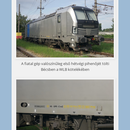
A fiatal gép valószínűleg első hétvégi pihenőjét tölti
Bécsben a WLB kötelékében