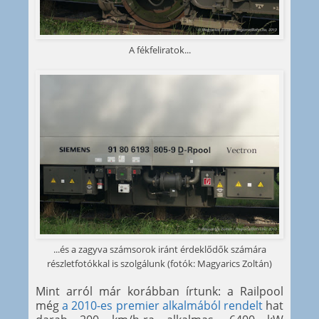
A fékfeliratok...
...és a zagyva számsorok iránt érdeklődők számára
részletfotókkal is szolgálunk (fotók: Magyarics Zoltán)
Mint arról már korábban írtunk: a Railpool
még
a 2010-es premier alkalmából rendelt
hat