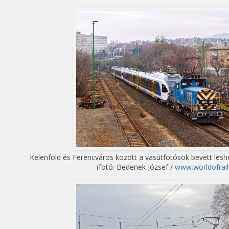
Kelenföld és Ferencváros között a vasútfotósok bevett lesh
(fotó: Bedenek József /
www.worldofrail