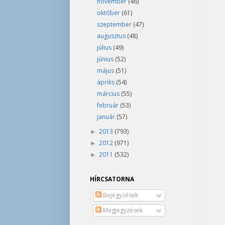
november
(46)
október
(61)
szeptember
(47)
augusztus
(48)
július
(49)
június
(52)
május
(51)
április
(54)
március
(55)
február
(53)
január
(57)
2013
(793)
►
2012
(971)
►
2011
(532)
►
HÍRCSATORNA
Bejegyzések
Megjegyzések