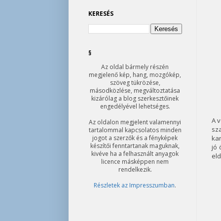
KERESÉS
§
Az oldal bármely részén
megjelenő kép, hang, mozgókép,
szöveg tükrözése,
másodközlése, megváltoztatása
kizárólag a blog szerkesztőinek
engedélyével lehetséges.
A v
Az oldalon megjelent valamennyi
sz
tartalommal kapcsolatos minden
jogot a szerzők és a fényképek
ka
készítői fenntartanak maguknak,
jó 
kivéve ha a felhasznált anyagok
eld
licence másképpen nem
rendelkezik.
Részletek az Impresszumban
.