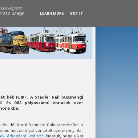
 user-agent
nerate usage
LEARN MORE
GOT IT
t kék FLIRT. A Stadler Rail bussnangi
61 és 062 pályaszámú vonatok ezer
thonukba.
ökön dél körül futott be Rákosrendezőre a
ámú mozdonnyal vontatott szerelvény. Bár
ki érkezésről volt szó
, kiderült, hogy a két