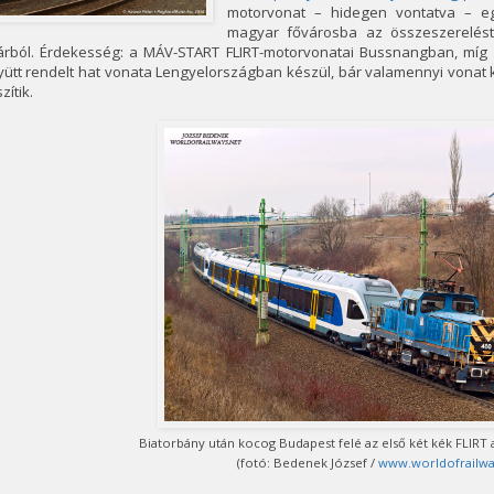
motorvonat – hidegen vontatva – e
magyar fővárosba az összeszerelést
árból. Érdekesség: a MÁV-START FLIRT-motorvonatai Bussnangban, míg a
ütt rendelt hat vonata Lengyelországban készül, bár valamennyi vonat 
zítik.
Biatorbány után kocog Budapest felé az első két kék FLIRT a
(fotó: Bedenek József /
www.worldofrailwa