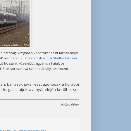
 a hatósági vizsgára a vonatokat és itt tartják majd
5341-es marad
Pusztaszabolcson, a Stadler bázisán
.
tó hozzánk közelebb), ugyanis a hatályos
 415-ös sorozatúvá kellene átpályaszámozni
rán, bár azok java részt azonosak a korábbi
asforgalmi útjukra a nyár elején kerülhet sor
Halász Péter
dler Rail
,
villamos motorvonat