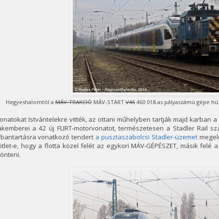
Hegyeshalomtól a
MÁV-TRAKCIÓ
MÁV-START
V46
460 018-as pályaszámú gépe húz
onatokat Istvántelekre vitték, az ottani műhelyben tartják majd karba
akemberei a 42 új FLIRT-motorvonatot, természetesen a Stadler Rail sz
rbantartásra vonatkozó tendert
a pusztaszabolcsi Stadler-üzemet
megelő
ötlet-e, hogy a flotta közel felét az egykori MÁV-GÉPÉSZET, másik felé a 
önteni.