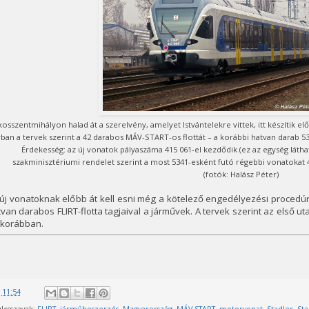
osszentmihályon halad át a szerelvény, amelyet Istvántelekre vittek, itt készítik elő
rban a tervek szerint a 42 darabos MÁV-START-os flottát – a korábbi hatvan darab 
Érdekesség: az új vonatok pályaszáma 415 061-el kezdődik (ez az egység látha
szakminisztériumi rendelet szerint a most 5341-esként futó régebbi vonatokat
(fotók: Halász Péter)
új vonatoknak előbb át kell esni még a kötelező engedélyezési procedú
van darabos FLIRT-flotta tagjaival a járművek. A tervek szerint az első ut
gkorábban.
@
11:54
lcsszavak:
FLIRT
,
járműbeszerzés
,
Magyarország
,
MÁV-START
,
motorvonat
,
Stadler
,
Sta