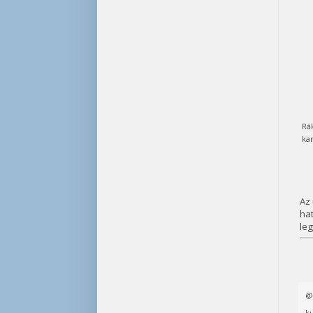
Rák
ka
Az 
hat
le
ku