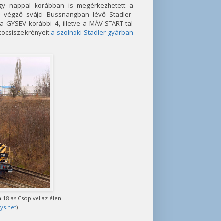
gy nappal korábban is megérkezhetett a
 végző svájci Bussnangban lévő Stadler-
 GYSEV korábbi 4, illetve a MÁV-START-tal
kocsiszekrényeit
a szolnoki Stadler-gyárban
 18-as Csöpivel az élen
ys.net
)