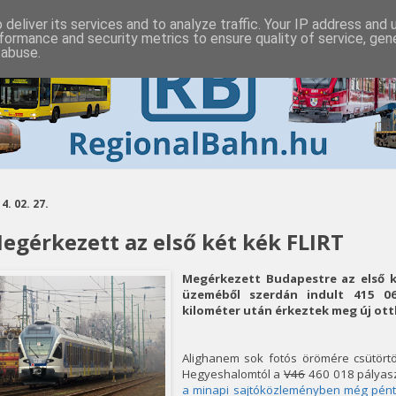
deliver its services and to analyze traffic. Your IP address and
formance and security metrics to ensure quality of service, ge
 abuse.
4. 02. 27.
egérkezett az első két kék FLIRT
Megérkezett Budapestre az első ké
üzeméből szerdán indult 415 0
kilométer után érkeztek meg új ot
Alighanem sok fotós örömére csütört
Hegyeshalomtól a
V46
460 018 pályasz
a minapi sajtóközleményben még pénte