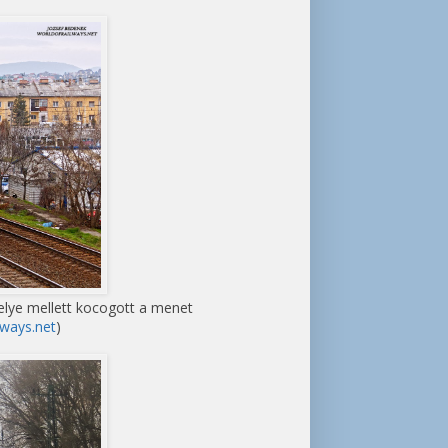
elye mellett kocogott a menet
ways.net
)