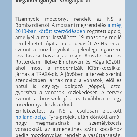
forgalom igényeit szolgálják ki.
Tizennyolc mozdonyt rendelt az NS a
Bombardiertől. A mostani megrendelés
a még
2013-ban
kötött szerződésben
rögzített opció,
amellyel a már leszállított 19 mozdony mellé
rendelhetett újat a holland vasút. Az NS tervei
szerint a mozdonyokat a jelenlegi ingaüzem
leváltására használják majd Amszterdam és
Rotterdam, illetve Eindhoven és Hága között,
ahol most a modernizált ICRm-kocsikkal
járnak a TRAXX-ok. A jövőben a tervek szerint
szendvicsben járnak majd a vonatok, elől és
hátul is egy-egy dolgozó géppel, ezzel
gyorsítva a vonatok közlekedését. A tervek
szerint a brüsszeli járatok továbbra is egy
mozdonnyal közlekednek.
Emlékezetes: az NS a csúfosan elbukott
holland
-
belga
Fyra-projekt után döntött arról,
hogy megmaradnak a személykocsis
vonatoknál, az átmenetinek szánt kocsikhoz
pedig mozdonyokat rendelt a vasúttársaság.