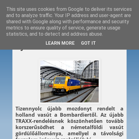
This site uses cookies from Google to deliver its services
and to analyze traffic. Your IP address and user-agent are
shared with Google along with performance and security
metrics to ensure quality of service, generate usage
statistics, and to detect and address abuse.
2015. 06. 24.
LEARN MORE
GOT IT
Újabb TRAXX-okat vesz az NS
Tizennyolc újabb mozdonyt rendelt a
holland vasút a Bombardiertől. Az újabb
TRAXX-rendelésnek köszönhetően tovább
korszerűsödhet a németalföldi vasút
gördülőállománya, amellyel a távolsági