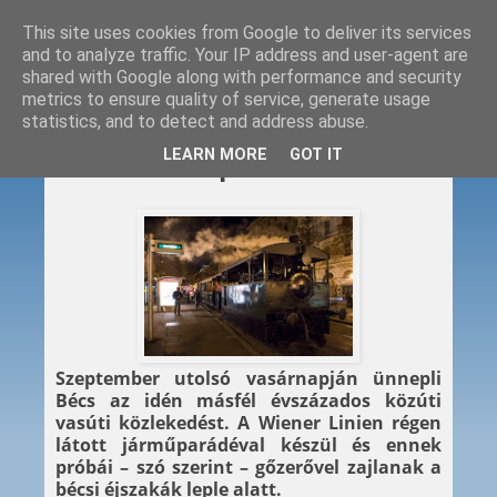
This site uses cookies from Google to deliver its services
and to analyze traffic. Your IP address and user-agent are
shared with Google along with performance and security
metrics to ensure quality of service, generate usage
statistics, and to detect and address abuse.
2015. 09. 22.
LEARN MORE
GOT IT
Gőzfelhős főpróba
Szeptember utolsó vasárnapján ünnepli
Bécs az idén másfél évszázados közúti
vasúti közlekedést. A Wiener Linien régen
látott járműparádéval készül és ennek
próbái – szó szerint – gőzerővel zajlanak a
bécsi éjszakák leple alatt.