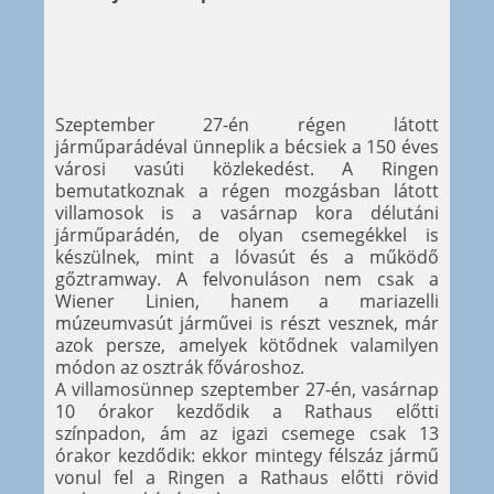
Szeptember 27-én régen látott
járműparádéval ünneplik a bécsiek a 150 éves
városi vasúti közlekedést. A Ringen
bemutatkoznak a régen mozgásban látott
villamosok is a vasárnap kora délutáni
járműparádén, de olyan csemegékkel is
készülnek, mint a lóvasút és a működő
gőztramway. A felvonuláson nem csak a
Wiener Linien, hanem a mariazelli
múzeumvasút járművei is részt vesznek, már
azok persze, amelyek kötődnek valamilyen
módon az osztrák fővároshoz.
A villamosünnep szeptember 27-én, vasárnap
10 órakor kezdődik a Rathaus előtti
színpadon, ám az igazi csemege csak 13
órakor kezdődik: ekkor mintegy félszáz jármű
vonul fel a Ringen a Rathaus előtti rövid