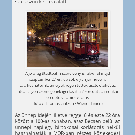
szakaszon két óra alatt.
A jó öreg Stadtbahn-szerelvény is felvonul majd
szeptember 27-én, de sok olyan járművel is
találkozhattunk, amelyek régen tették tiszteletüket az
utcán, ilyen csemegének ígérkezik a Z sorozatú, amerikai
eredetű villamoskocsi is
(fotók: Thomas Jantzen / Wiener Linien)
Az ünnep idején, illetve reggel 8 és este 22 óra
között a 100-as zónában, azaz Bécsen belül az
ünnepi napijegy birtokosai korlátozás nélkül
használhatják a VOR-ban részes közlekedési