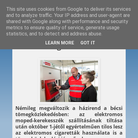
This site uses cookies from Google to deliver its services
and to analyze traffic. Your IP address and user-agent are
shared with Google along with performance and security
metrics to ensure quality of service, generate usage
statistics, and to detect and address abuse.
2015. 09. 25.
LEARN MORE
GOT IT
Tilos az e-cigi
Némileg megváltozik a házirend a bécsi
tömegközlekedésben: az elektromos
moped-kerekesszék szállításának tiltása
után október 1-jétől egyértelműen tilos lesz
az elektromos cigaretták használata is a