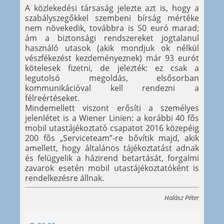
A közlekedési társaság jelezte azt is, hogy a
szabályszegőkkel szembeni bírság mértéke
nem növekedik, továbbra is 50 euró marad;
ám a biztonsági rendszereket jogtalanul
használó utasok (akik mondjuk ok nélkül
vészfékezést kezdeményeznek) már 93 eurót
kötelesek fizetni, de jelezték: ez csak a
legutolsó megoldás, elsősorban
kommunikációval kell rendezni a
félreértéseket.
Mindemellett viszont erősíti a személyes
jelenlétet is a Wiener Linien: a korábbi 40 fős
mobil utastájékoztató csapatot 2016 közepéig
200 fős „Serviceteam”-re bővítik majd, akik
amellett, hogy általános tájékoztatást adnak
és felügyelik a házirend betartását, forgalmi
zavarok esetén mobil utastájékoztatóként is
rendelkezésre állnak.
Halász Péter