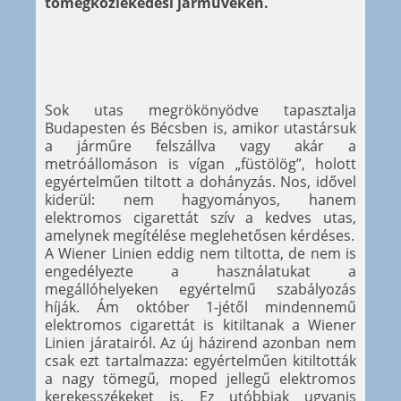
tömegközlekedési járműveken.
Sok utas megrökönyödve tapasztalja
Budapesten és Bécsben is, amikor utastársuk
a járműre felszállva vagy akár a
metróállomáson is vígan „füstölög”, holott
egyértelműen tiltott a dohányzás. Nos, idővel
kiderül: nem hagyományos, hanem
elektromos cigarettát szív a kedves utas,
amelynek megítélése meglehetősen kérdéses.
A Wiener Linien eddig nem tiltotta, de nem is
engedélyezte a használatukat a
megállóhelyeken egyértelmű szabályozás
híják. Ám október 1-jétől mindennemű
elektromos cigarettát is kitiltanak a Wiener
Linien járatairól. Az új házirend azonban nem
csak ezt tartalmazza: egyértelműen kitiltották
a nagy tömegű, moped jellegű elektromos
kerekesszékeket is. Ez utóbbiak ugyanis