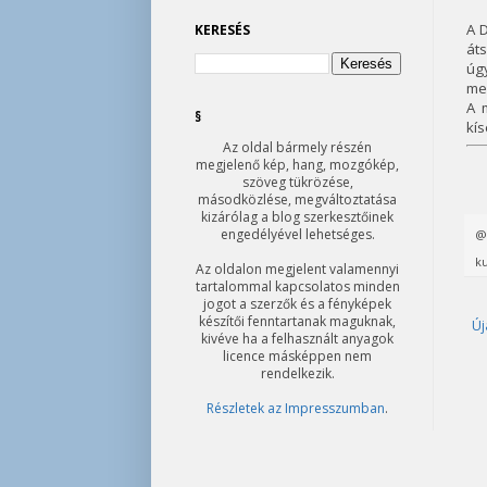
A D
KERESÉS
át
úgy
me
A 
§
kís
Az oldal bármely részén
megjelenő kép, hang, mozgókép,
szöveg tükrözése,
másodközlése, megváltoztatása
kizárólag a blog szerkesztőinek
engedélyével lehetséges.
ku
Az oldalon megjelent valamennyi
tartalommal kapcsolatos minden
jogot a szerzők és a fényképek
készítői fenntartanak maguknak,
Új
kivéve ha a felhasznált anyagok
licence másképpen nem
rendelkezik.
Részletek az Impresszumban
.