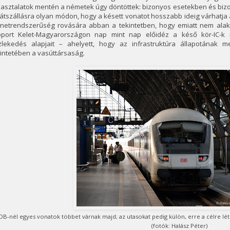
pasztalatok mentén a németek úgy döntöttek: bizonyos esetekben és biz
átszállásra olyan módon, hogy a késett vonatot hosszabb ideig várhatja
netrendszerűség rovására abban a tekintetben, hogy emiatt nem alaku
oport Kelet-Magyarországon nap mint nap előidéz a késő kör-IC-k m
zlekedés alapjait – ahelyett, hogy az infrastruktúra állapotának 
intetében a vasúttársaság.
DB-nél egyes vonatok többet várnak majd; az utasokat pedig külön, erre a célre lét
(fotók: Halász Péter)