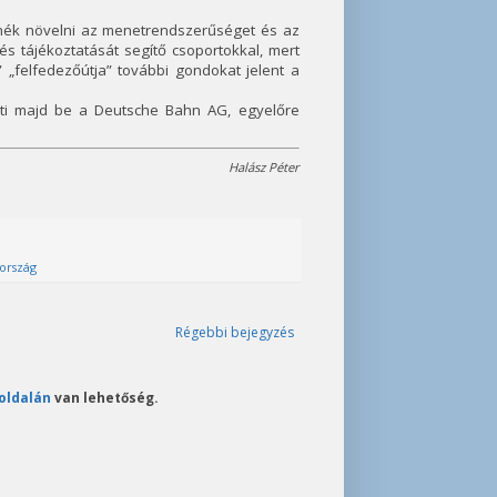
etnék növelni az menetrendszerűséget és az
s tájékoztatását segítő csoportokkal, mert
 „felfedezőútja” további gondokat jelent a
ti majd be a Deutsche Bahn AG, egyelőre
Halász Péter
ország
Régebbi bejegyzés
oldalán
van lehetőség.