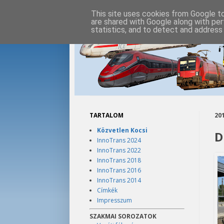
This site uses cookies from Google to 
are shared with Google along with per
statistics, and to detect and address
TARTALOM
201
Közvetlen Kocsi
D
InnoTrans 2024
InnoTrans 2022
InnoTrans 2018
InnoTrans 2016
InnoTrans 2014
Címkék
Impresszum
SZAKMAI SOROZATOK