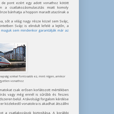
 de pont ezért egy adott vonathoz kötött
n a csatlakozásmulasztás miatt komoly
pénze bánhatja a hoppon maradt utazónak a
a, sőt a világ nagy része közel sem Svájc,
tben Svájc is elindult lefelé a lejtőn, a
k maguk sem mindenkor garantálják már az
anapság sokkal fontosabb ez, mint régen, amikor
egyetlen vonathoz
onatokat csak erősen korlátozott mértékben
 órás vagy még ennél is sűrűbb és feszes
ndszeren belül. A távolsági forgalom kérdése
er közlekedő vonatokra is akadhat átszállni
t a csatlakozások biztosítása. A korábbi