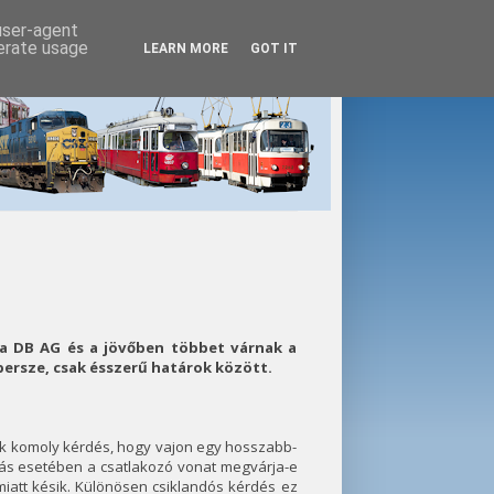
 user-agent
nerate usage
LEARN MORE
GOT IT
 a DB AG és a jövőben többet várnak a
persze, csak ésszerű határok között.
ik komoly kérdés, hogy vajon egy hosszabb-
azás esetében a csatlakozó vonat megvárja-e
miatt késik. Különösen csiklandós kérdés ez