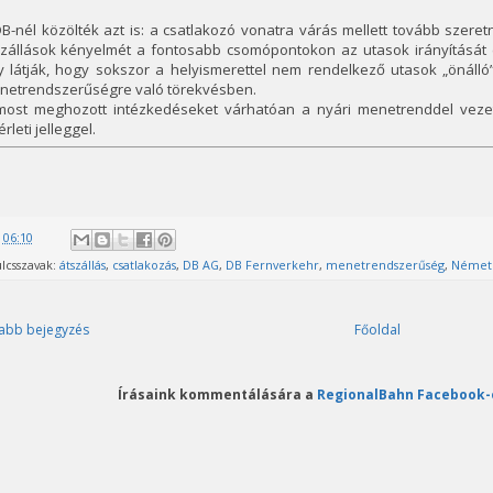
B-nél közölték azt is: a csatlakozó vonatra várás mellett tovább szer
szállások kényelmét a fontosabb csomópontokon az utasok irányítását é
 látják, hogy sokszor a helyismerettel nem rendelkező utasok „önálló”
netrendszerűségre való törekvésben.
most meghozott intézkedéseket várhatóan a nyári menetrenddel veze
érleti jelleggel.
@
06:10
lcsszavak:
átszállás
,
csatlakozás
,
DB AG
,
DB Fernverkehr
,
menetrendszerűség
,
Német
abb bejegyzés
Főoldal
Írásaink kommentálására a
RegionalBahn Facebook-