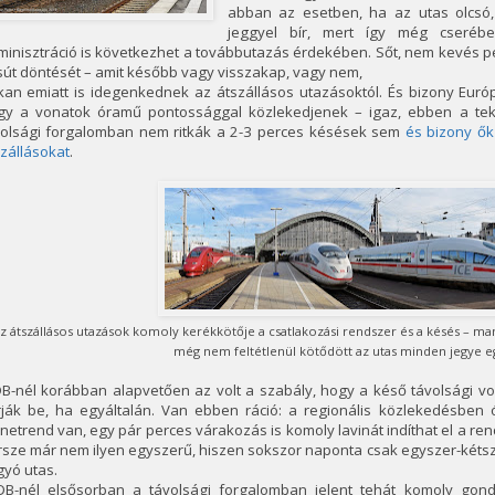
abban az esetben, ha az utas olcsó,
jeggyel bír, mert így még cserébe
minisztráció is következhet a továbbutazás érdekében. Sőt, nem kevés 
út döntését – amit később vagy visszakap, vagy nem,
an emiatt is idegenkednek az átszállásos utazásoktól. És bizony Európ
gy a vonatok óramű pontossággal közlekedjenek – igaz, ebben a tekinte
volsági forgalomban nem ritkák a 2-3 perces késések sem
és bizony ő
zállásokat
.
z átszállásos utazások komoly kerékkötője a csatlakozási rendszer és a késés – m
még nem feltétlenül kötődött az utas minden jegye 
DB-nél korábban alapvetően az volt a szabály, hogy a késő távolsági v
rják be, ha egyáltalán. Van ebben ráció: a regionális közlekedésben
etrend van, egy pár perces várakozás is komoly lavinát indíthat el a re
sze már nem ilyen egyszerű, hiszen sokszor naponta csak egyszer-kétsz
yó utas.
DB-nél elsősorban a távolsági forgalomban jelent tehát komoly gondo