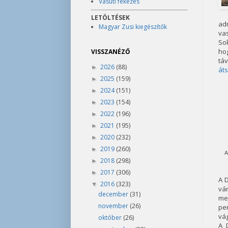
Vasúti fékezés
LETÖLTÉSEK
ad
Magyar Zusi kiegészítők
vas
Sok
ho
VISSZANÉZŐ
tá
2026
(88)
►
áts
2025
(159)
►
2024
(151)
►
2023
(154)
►
2022
(196)
►
2021
(195)
►
2020
(232)
►
2019
(260)
►
A
2018
(298)
►
2017
(306)
►
A 
2016
(323)
▼
vá
december
(31)
men
november
(26)
per
vág
október
(26)
A 