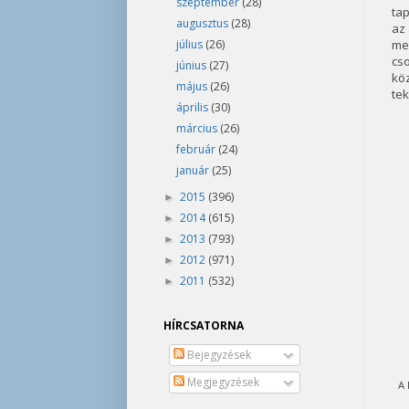
szeptember
(28)
ta
augusztus
(28)
az 
július
(26)
me
cs
június
(27)
kö
május
(26)
tek
április
(30)
március
(26)
február
(24)
január
(25)
2015
(396)
►
2014
(615)
►
2013
(793)
►
2012
(971)
►
2011
(532)
►
HÍRCSATORNA
Bejegyzések
Megjegyzések
A 