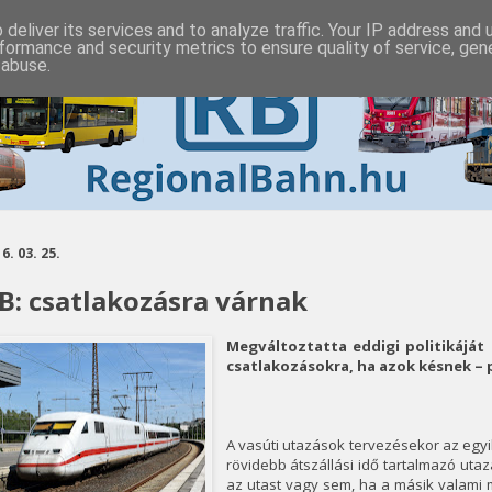
deliver its services and to analyze traffic. Your IP address and
formance and security metrics to ensure quality of service, ge
 abuse.
6. 03. 25.
B: csatlakozásra várnak
Megváltoztatta eddigi politikáját
csatlakozásokra, ha azok késnek – 
A vasúti utazások tervezésekor az egy
rövidebb átszállási idő tartalmazó ut
az utast vagy sem, ha a másik valami 