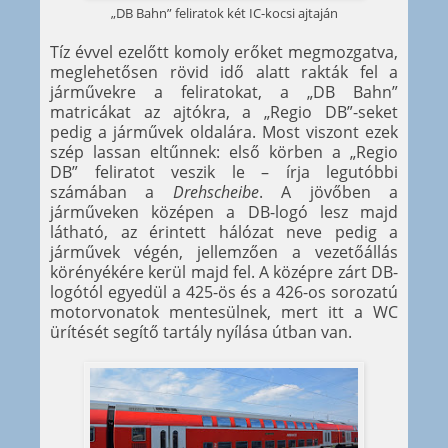
„DB Bahn” feliratok két IC-kocsi ajtaján
Tíz évvel ezelőtt komoly erőket megmozgatva,
meglehetősen rövid idő alatt rakták fel a
járművekre a feliratokat, a „DB Bahn”
matricákat az ajtókra, a „Regio DB”-seket
pedig a járművek oldalára. Most viszont ezek
szép lassan eltűnnek: első körben a „Regio
DB” feliratot veszik le – írja legutóbbi
számában a
Drehscheibe
. A jövőben a
járműveken középen a DB-logó lesz majd
látható, az érintett hálózat neve pedig a
járművek végén, jellemzően a vezetőállás
körényékére kerül majd fel. A középre zárt DB-
logótól egyedül a 425-ös és a 426-os sorozatú
motorvonatok mentesülnek, mert itt a WC
ürítését segítő tartály nyílása útban van.