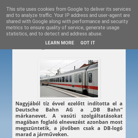
This site uses cookies from Google to deliver its services
and to analyze traffic. Your IP address and user-agent are
shared with Google along with performance and security
metrics to ensure quality of service, generate usage
statistics, and to detect and address abuse.
2016. 07. 25.
LEARN MORE
GOT IT
Viszlát „DB Bahn”
Nagyjából tíz évvel ezelőtt indította el a
Deutsche Bahn AG a „DB Bahn”
márkanevet. A vasúti szolgáltatásokat
magában foglaló elnevezést azonban most
megszüntetik, a jövőben csak a DB-logó
marad a járműveken.