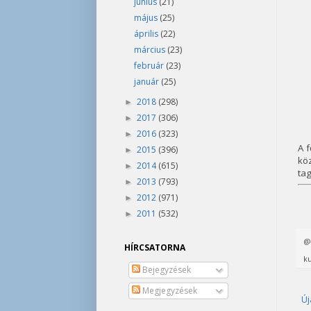
június
(21)
május
(25)
április
(22)
március
(23)
február
(23)
január
(25)
2018
(298)
►
2017
(306)
►
2016
(323)
►
A 
2015
(396)
►
köz
2014
(615)
►
tag
2013
(793)
►
2012
(971)
►
2011
(532)
►
HÍRCSATORNA
ku
Bejegyzések
Megjegyzések
Új