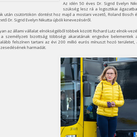
Az idén 50 éves Dr. Sigrid Evelyn Ni
szükség lesz rá a logisztikai ágazat
ták után csütörtökön döntést hoz majd a mostani vezető, Roland Bosch 
ető Dr. Sigrid Evelyn Nikutta újbóli kinevezéséről.
an az állami vállalat elnökségéből többek között Richard Lutz elnök-vez
 a személyzeti bizottság többségi akaratának engedve belementek a
alább felszínen tartani az évi 200 millió eurós mínuszt hozó területet,
szesedésének harmadát.