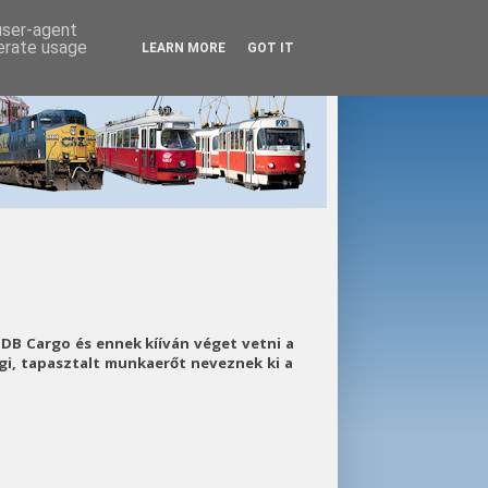
 user-agent
nerate usage
LEARN MORE
GOT IT
DB Cargo és ennek kííván véget vetni a
i, tapasztalt munkaerőt neveznek ki a