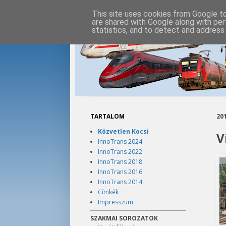
This site uses cookies from Google to 
are shared with Google along with per
statistics, and to detect and address
TARTALOM
201
Közvetlen Kocsi
V
InnoTrans 2024
InnoTrans 2022
InnoTrans 2018
InnoTrans 2016
InnoTrans 2014
Címkék
Impresszum
SZAKMAI SOROZATOK