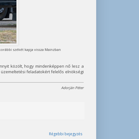
korábbi székét kapja vissza Mainzban
annyit közölt, hogy mindenképpen nő lesz a
 üzemeltetési feladatokért felelős elnökségi
Adorján Péter
Régebbi bejegyzés