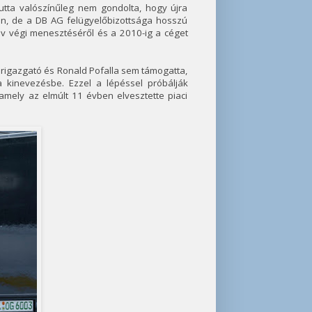
kutta valószínűleg nem gondolta, hogy újra
ban, de a DB AG felügyelőbizottsága hosszú
év végi menesztéséről és a 2010-ig a céget
érigazgató és Ronald Pofalla sem támogatta,
 kinevezésbe. Ezzel a lépéssel próbálják
 amely az elmúlt 11 évben elvesztette piaci