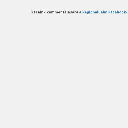
Írásaink kommentálására a
RegionalBahn Facebook-