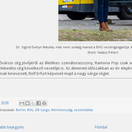
Dr. Sigrid Evelyn Nikutta, már nem sokáig marad a BVG vezérigazgatója: 
(fotó: Halász Péter)
fővárosi cég jövőjéről az illetékes szenátorasszony, Ramona Pop csak 
lekedési cég következő vezetője is. Az átmeneti időszakban az év elején
nak kinevezett, Rolf Erfurt képviseli majd a nagy sárga céget.
@
10:00
lcsszavak:
Berlin
,
BVG
,
DB Cargo
,
Németország
,
vezetőváltás
abb bejegyzés
Főoldal