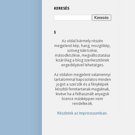
KERESÉS
§
Az oldal bármely részén
megjelenő kép, hang, mozgókép,
szöveg tükrözése,
másodközlése, megváltoztatása
kizárólag a blog szerkesztőinek
engedélyével lehetséges.
Az oldalon megjelent valamennyi
tartalommal kapcsolatos minden
jogot a szerzők és a fényképek
készítői fenntartanak maguknak,
kivéve ha a felhasznált anyagok
licence másképpen nem
rendelkezik.
Részletek az Impresszumban
.