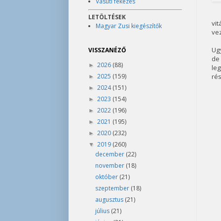
Vasúti fékezés
LETÖLTÉSEK
vi
Magyar Zusi kiegészítők
vez
Ugy
VISSZANÉZŐ
de
2026
(88)
►
leg
2025
(159)
ré
►
2024
(151)
►
2023
(154)
►
2022
(196)
►
2021
(195)
►
2020
(232)
►
2019
(260)
▼
december
(22)
november
(18)
október
(21)
szeptember
(18)
augusztus
(21)
július
(21)