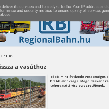
deliver its services and to analyze traffic. Your IP address and
formance and security metrics to ensure quality of service, ge
 abuse.
9. 11. 05.
issza a vasúthoz
Több, mint évtizede veszteséges a 
DB AG elnöksége. Megoldásként rég
tehervasúti részleg vezetőjének.