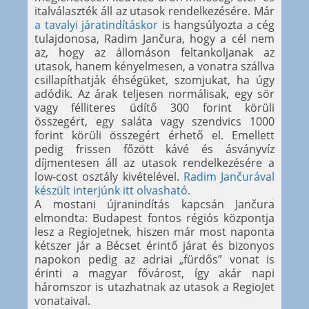
italválaszték áll az utasok rendelkezésére. Már
a tavalyi járatindításkor
is hangsúlyozta a cég
tulajdonosa, Radim Jančura, hogy a cél nem
az, hogy az állomáson feltankoljanak az
utasok, hanem kényelmesen, a vonatra szállva
csillapíthatják éhségüket, szomjukat, ha úgy
adódik. Az árak teljesen normálisak, egy sör
vagy félliteres üdítő 300 forint körüli
összegért, egy saláta vagy szendvics 1000
forint körüli összegért érhető el. Emellett
pedig frissen főzött kávé és ásványvíz
díjmentesen áll az utasok rendelkezésére a
low-cost osztály kivételével.
Radim Jančurával
készült interjúnk itt olvasható.
A mostani újranindítás kapcsán Jančura
elmondta: Budapest fontos régiós központja
lesz a RegioJetnek, hiszen már most naponta
kétszer jár a Bécset érintő járat és bizonyos
napokon pedig az adriai „fürdős” vonat is
érinti a magyar fővárost, így akár napi
háromszor is utazhatnak az utasok a RegioJet
vonataival.