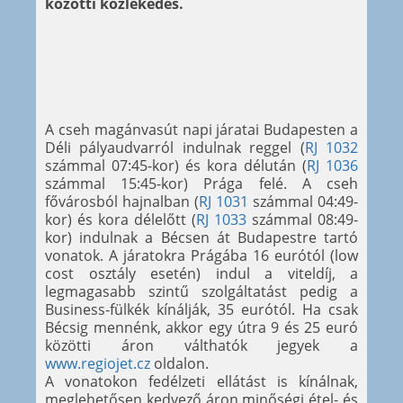
közötti közlekedés.
A cseh magánvasút napi járatai Budapesten a
Déli pályaudvarról indulnak reggel (
RJ 1032
számmal 07:45-kor) és kora délután (
RJ 1036
számmal 15:45-kor) Prága felé. A cseh
fővárosból hajnalban (
RJ 1031
számmal 04:49-
kor) és kora délelőtt (
RJ 1033
számmal 08:49-
kor) indulnak a Bécsen át Budapestre tartó
vonatok. A járatokra Prágába 16 eurótól (low
cost osztály esetén) indul a viteldíj, a
legmagasabb szintű szolgáltatást pedig a
Business-fülkék kínálják, 35 eurótól. Ha csak
Bécsig mennénk, akkor egy útra 9 és 25 euró
közötti áron válthatók jegyek a
www.regiojet.cz
oldalon.
A vonatokon fedélzeti ellátást is kínálnak,
meglehetősen kedvező áron minőségi étel- és