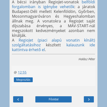
A bécsi irányban RegioJet-vonatok
belföldi
forgalomban is igénybe vehetők
: a járatok
Budapest-Déli mellett Kelenföldön, Győrben,
Mosonmagyaróváron és Hegyeshalomban
állnak meg. A vonatokra a RegioJet saját
díjszabása érvényes, a MÁV-START-nál
megszokott kedvezményeket azonban nem
kínálják.
A
RegioJet (piaci alapú vonatin kínált)
szolgáltatásihoz
készített
kalauzunk ide
kattintva érhető el
.
Halász Péter
@
12:55
Megosztás
‹
›
Főoldal