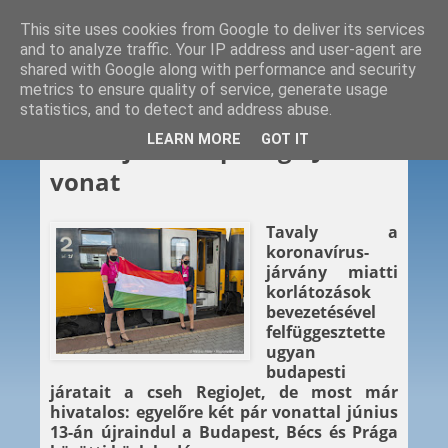
This site uses cookies from Google to deliver its services
and to analyze traffic. Your IP address and user-agent are
shared with Google along with performance and security
metrics to ensure quality of service, generate usage
statistics, and to detect and address abuse.
2021. 05. 31.
LEARN MORE
GOT IT
Ismét jön a napi RegioJet-
vonat
Tavaly a
koronavírus-
járvány miatti
korlátozások
bevezetésével
felfüggesztette
ugyan
budapesti
járatait a cseh RegioJet, de most már
hivatalos: egyelőre két pár vonattal június
13-án újraindul a Budapest, Bécs és Prága