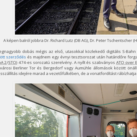
A képen balról jobbra Dr. Richard Lutz (DB AG), Dr. Peter Tschentscher 
legnagyobb dobás mégis az első, utasokkal közlekedő digitális S-Bahn 
tött szerződés
és majdnem egy évnyi tesztsorozat után határidőre forga
A 2
/
STO
) 474-es sorozatú szerelvény. A nyílt és szabványos
ATO over 
lvárosi Berliner Tor és Bergedorf vagy Aumühle állomások között önáll
sszállítás idejére marad a vezetőfülkében, de a vonatfordítást rábízhatja