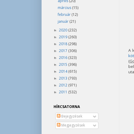
április
(20)
március
(15)
február
(12)
január
(21)
2020
(232)
►
2019
(260)
►
2018
(298)
►
A 
2017
(306)
►
kö
2016
(323)
►
(
Go
2015
(396)
►
be
2014
(615)
uta
►
2013
(793)
►
2012
(971)
►
2011
(532)
►
HÍRCSATORNA
Bejegyzések
Megjegyzések