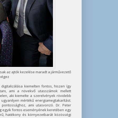
 csak az ajtók kezelése maradt a járművezető
 végez
digitalizálása kiemelten fontos, hiszen így
ítani, ami a növekvő utasszámok mellett
jelen, aki kiemelte a szerelvények rövidebb
z ugyanilyen mértékű energiamegtakarítást.
pontossághoz, ami utasvonzó. Dr. Peter
rág egyik fontos eseményének keretében egy
erű, hatékony és környezetbarát közösségi