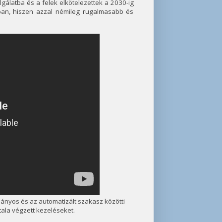
lgálatba és a felek elkötelezettek a 2030-ig
ában, hiszen azzal némileg rugalmasabb és
nyos és az automatizált szakasz közötti
tala végzett kezeléseket.