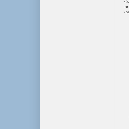
köz
ta
köz