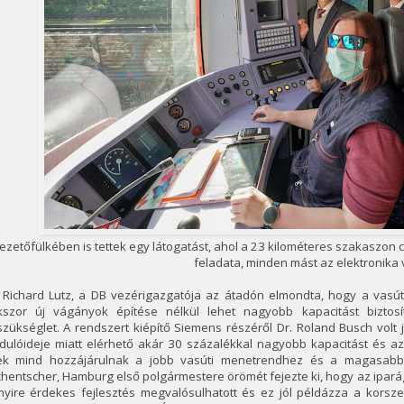
ezetőfülkében is tettek egy látogatást, ahol a 23 kilométeres szakaszon
feladata, minden mást az elektronika
 Richard Lutz, a DB vezérigazgatója az átadón elmondta, hogy a vasút 
kszor új vágányok építése nélkül lehet nagyobb kapacitást biztos
szükséglet. A rendszert kiépítő Siemens részéről Dr. Roland Busch volt 
rdulóideje miatt elérhető akár 30 százalékkal nagyobb kapacitást és a
ek mind hozzájárulnak a jobb vasúti menetrendhez és a magasabb 
chentscher, Hamburg első polgármestere örömét fejezte ki, hogy az ipa
nyire érdekes fejlesztés megvalósulhatott és ez jól példázza a korsz