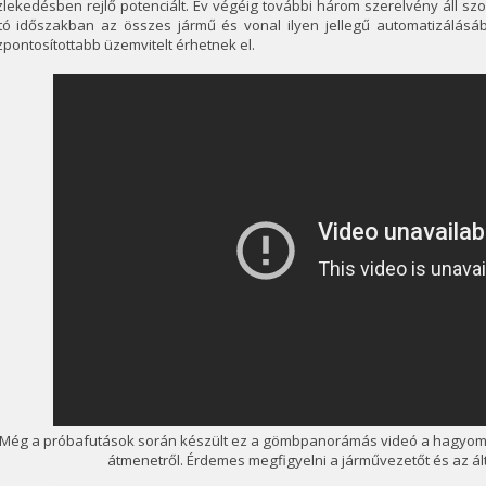
lekedésben rejlő potenciált. Év végéig további három szerelvény áll szo
rtó időszakban az összes jármű és vonal ilyen jellegű automatizálás
pontosítottabb üzemvitelt érhetnek el.
Még a próbafutások során készült ez a gömbpanorámás videó a hagyomá
átmenetről. Érdemes megfigyelni a járművezetőt és az ál