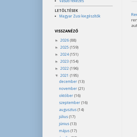
Vasúti fékezés
LETÖLTÉSEK
Re
Magyar Zusi kiegészítők
re
aut
VISSZANÉZŐ
2026
(88)
►
2025
(159)
►
2024
(151)
►
2023
(154)
►
2022
(196)
►
2021
(195)
▼
december
(13)
november
(21)
október
(16)
szeptember
(16)
augusztus
(14)
július
(17)
június
(13)
május
(17)