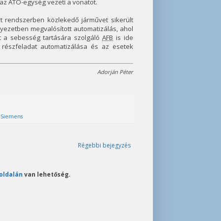
z ATO-egység vezeti a vonatot.
t rendszerben közlekedő járművet sikerült
nyezetben megvalósított automatizálás, ahol
nt a sebesség tartására szolgáló
AFB
is ide
 részfeladat automatizálása és az esetek
Adorján Péter
,
Siemens
Régebbi bejegyzés
oldalán
van lehetőség.