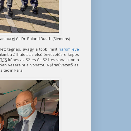
(Hamburg) és Dr. Roland Busch (Siemens)
lett tegnap, avagy a több, mint
három éve
lomba állhatott az első önvezetésre képes
ETCS
képes az S2-es és S21-es vonalakon a
óan vezérelni a vonatot. A járművezető az
 a technikára.