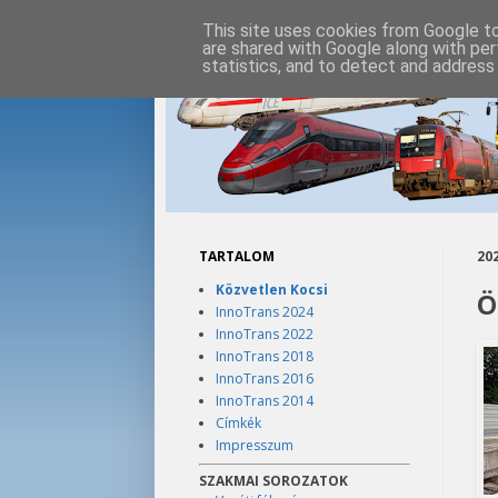
This site uses cookies from Google to 
are shared with Google along with per
statistics, and to detect and address
TARTALOM
202
Közvetlen Kocsi
Ö
InnoTrans 2024
InnoTrans 2022
InnoTrans 2018
InnoTrans 2016
InnoTrans 2014
Címkék
Impresszum
SZAKMAI SOROZATOK