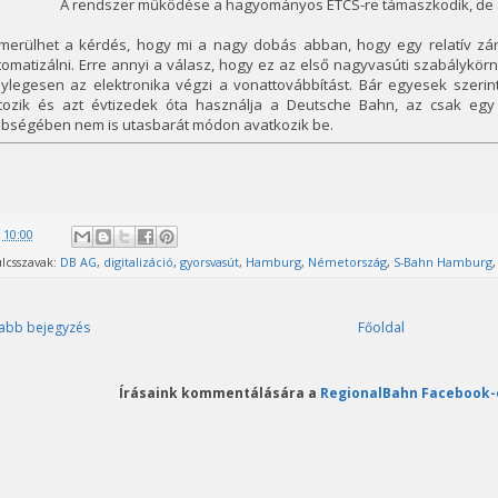
A rendszer működése a hagyományos ETCS-re támaszkodik, de a
lmerülhet a kérdés, hogy mi a nagy dobás abban, hogy egy relatív zár
omatizálni. Erre annyi a válasz, hogy ez az első nagyvasúti szabálykör
nylegesen az elektronika végzi a vonattovábbítást. Bár egyesek szeri
rtozik és azt évtizedek óta használja a Deutsche Bahn, az csak egy
bbségében nem is utasbarát módon avatkozik be.
@
10:00
lcsszavak:
DB AG
,
digitalizáció
,
gyorsvasút
,
Hamburg
,
Németország
,
S-Bahn Hamburg
abb bejegyzés
Főoldal
Írásaink kommentálására a
RegionalBahn Facebook-