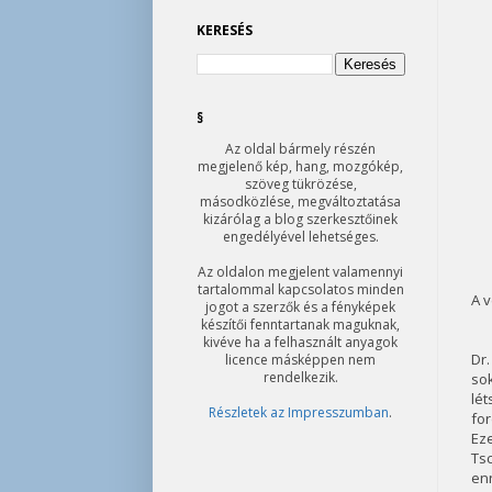
KERESÉS
§
Az oldal bármely részén
megjelenő kép, hang, mozgókép,
szöveg tükrözése,
másodközlése, megváltoztatása
kizárólag a blog szerkesztőinek
engedélyével lehetséges.
Az oldalon megjelent valamennyi
tartalommal kapcsolatos minden
A v
jogot a szerzők és a fényképek
készítői fenntartanak maguknak,
kivéve ha a felhasznált anyagok
Dr.
licence másképpen nem
rendelkezik.
so
lét
Részletek az Impresszumban
.
fo
Ez
Ts
en