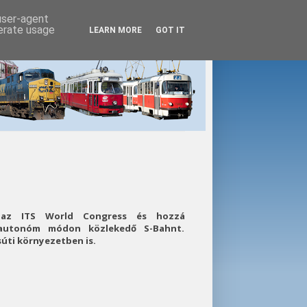
 user-agent
nerate usage
LEARN MORE
GOT IT
 az ITS World Congress és hozzá
 autonóm módon közlekedő S-Bahnt.
úti környezetben is.