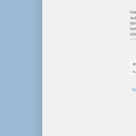
Fe
aut
té
ta
tö
ku
Új