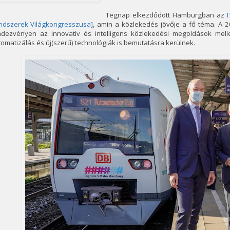
Tegnap elkezdődött Hamburgban az
ndszerek Világkongresszusa]
, amin a közlekedés jövője a fő téma. A 20
ndezvényen az innovatív és intelligens közlekedési megoldások mellet
omatizálás és új(szerű) technológiák is bemutatásra kerülnek.