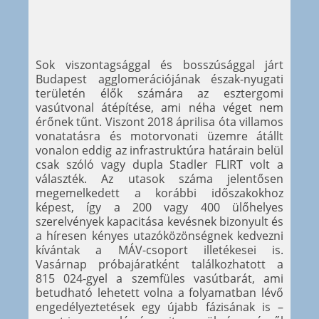
Sok viszontagsággal és bosszúsággal járt
Budapest agglomerációjának észak-nyugati
területén élők számára az esztergomi
vasútvonal átépítése, ami néha véget nem
érőnek tűnt. Viszont 2018 áprilisa óta villamos
vonatatásra és motorvonati üzemre átállt
vonalon eddig az infrastruktúra határain belül
csak szóló vagy dupla Stadler FLIRT volt a
választék. Az utasok száma jelentősen
megemelkedett a korábbi időszakokhoz
képest, így a 200 vagy 400 ülőhelyes
szerelvények kapacitása kevésnek bizonyult és
a híresen kényes utazóközönségnek kedvezni
kívántak a MÁV-csoport illetékesei is.
Vasárnap próbajáratként találkozhatott a
815 024-gyel a szemfüles vasútbarát, ami
betudható lehetett volna a folyamatban lévő
engedélyeztetések egy újabb fázisának is –