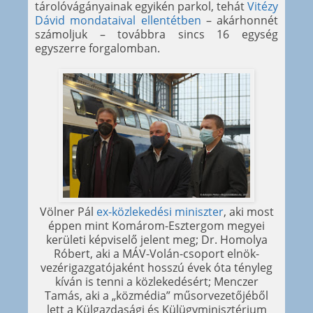
tárolóvágányainak egyikén parkol, tehát
Vitézy
Dávid mondataival ellentétben
– akárhonnét
számoljuk – továbbra sincs 16 egység
egyszerre forgalomban.
Völner Pál
ex-közlekedési miniszter
, aki most
éppen mint Komárom-Esztergom megyei
kerületi képviselő jelent meg; Dr. Homolya
Róbert, aki a MÁV-Volán-csoport elnök-
vezérigazgatójaként hosszú évek óta tényleg
kíván is tenni a közlekedésért; Menczer
Tamás, aki a „közmédia” műsorvezetőjéből
lett a Külgazdasági és Külügyminisztérium