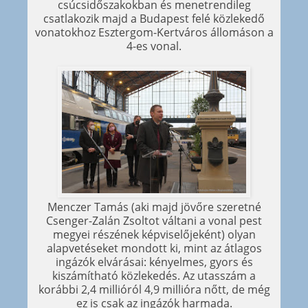
csúcsidőszakokban és menetrendileg
csatlakozik majd a Budapest felé közlekedő
vonatokhoz Esztergom-Kertváros állomáson a
4-es vonal.
Menczer Tamás (aki majd jövőre szeretné
Csenger-Zalán Zsoltot váltani a vonal pest
megyei részének képviselőjeként) olyan
alapvetéseket mondott ki, mint az átlagos
ingázók elvárásai: kényelmes, gyors és
kiszámítható közlekedés. Az utasszám a
korábbi 2,4 millióról 4,9 millióra nőtt, de még
ez is csak az ingázók harmada.