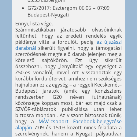
05:55 Esztergom
G72/2017: Esztergom 06:05 – 07:09
Budapest-Nyugati
Ennyi, lista vége.
Számmisztikában járatosabb olvasóinknak
feltűnhet, hogy az eredeti rendelés egyik
példánya vitte a fordulót, pedig
az újszászi
darabnál
sikerült figyelni, hogy a támogatási
szerződésnek megfelelő darab jelenjen meg a
kötelező sajtókörön. Ezt úgy sikerült
összehozni, hogy „lenyúltak” egy egységet a
Z50-es vonalról, mivel ott visszahoztak egy
korábbi fordulótervet, amihez nem szükséges
hajnalban ez az egység – a reggeli Kecskemét–
Budapest járatok (amik egy konzisztens
rendszerben G20 néven futhatnának)
közönsége koppan most, bár ezt majd csak a
SZVÖR-táblázatok publikálása után lehet
biztosra mondani. Az viszont biztosnak tűnik,
hogy a
MÁV-csoport Facebook-bejegyzése
alapján
7:09 és 15:03 között nincs feladata a
szerelvénynek, hanem a Nyugati pályaudvar