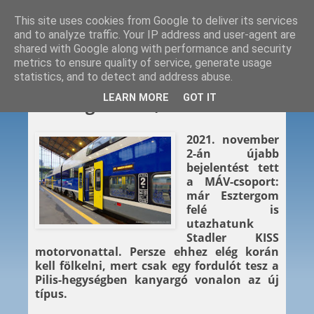
This site uses cookies from Google to deliver its services
and to analyze traffic. Your IP address and user-agent are
shared with Google along with performance and security
metrics to ensure quality of service, generate usage
statistics, and to detect and address abuse.
2021. 11. 02.
LEARN MORE
GOT IT
Esztergomnak, mutatóba
2021. november
2-án újabb
bejelentést tett
a MÁV-csoport:
már Esztergom
felé is
utazhatunk
Stadler KISS
motorvonattal. Persze ehhez elég korán
kell fölkelni, mert csak egy fordulót tesz a
Pilis-hegységben kanyargó vonalon az új
típus.