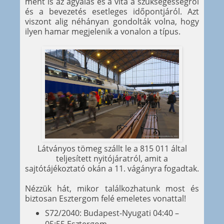
ment is az agyalás és a vita a szükségességről
és a bevezetés esetleges időpontjáról. Azt
viszont alig néhányan gondolták volna, hogy
ilyen hamar megjelenik a vonalon a típus.
Látványos tömeg szállt le a 815 011 által
teljesített nyitójáratról, amit a
sajtótájékoztató okán a 11. vágányra fogadtak.
Nézzük hát, mikor találkozhatunk most és
biztosan Esztergom felé emeletes vonattal!
S72/2040: Budapest-Nyugati 04:40 –