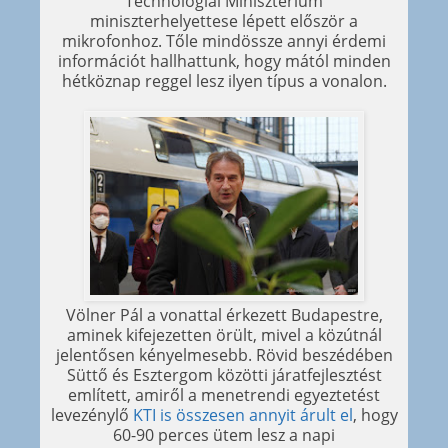
Technológiai Minisztérium
miniszterhelyettese lépett először a
mikrofonhoz. Tőle mindössze annyi érdemi
információt hallhattunk, hogy mától minden
hétköznap reggel lesz ilyen típus a vonalon.
Völner Pál a vonattal érkezett Budapestre,
aminek kifejezetten örült, mivel a közútnál
jelentősen kényelmesebb. Rövid beszédében
Süttő és Esztergom közötti járatfejlesztést
említett, amiről a menetrendi egyeztetést
levezénylő
KTI is összesen annyit árult el
, hogy
60-90 perces ütem lesz a napi