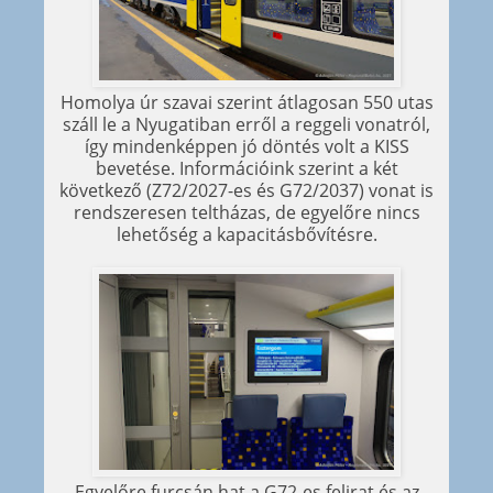
Homolya úr szavai szerint átlagosan 550 utas
száll le a Nyugatiban erről a reggeli vonatról,
így mindenképpen jó döntés volt a KISS
bevetése. Információink szerint a két
következő (Z72/2027-es és G72/2037) vonat is
rendszeresen teltházas, de egyelőre nincs
lehetőség a kapacitásbővítésre.
Egyelőre furcsán hat a G72-es felirat és az