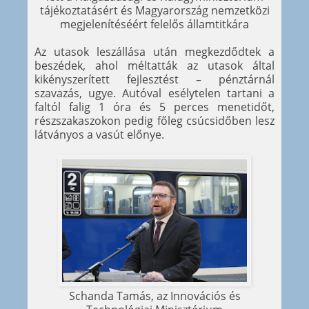
tájékoztatásért és Magyarország nemzetközi
megjelenítéséért felelős államtitkára
Az utasok leszállása után megkezdődtek a
beszédek, ahol méltatták az utasok által
kikényszerített fejlesztést – pénztárnál
szavazás, ugye. Autóval esélytelen tartani a
faltól falig 1 óra és 5 perces menetidőt,
részszakaszokon pedig főleg csúcsidőben lesz
látványos a vasút előnye.
Schanda Tamás, az Innovációs és