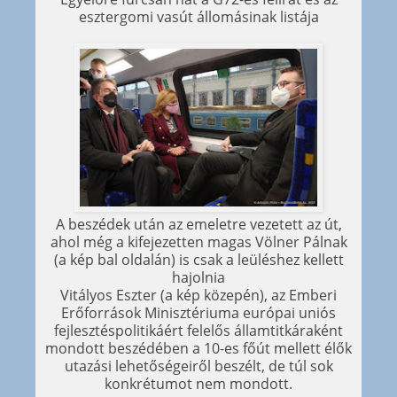
esztergomi vasút állomásinak listája
A beszédek után az emeletre vezetett az út,
ahol még a kifejezetten magas Völner Pálnak
(a kép bal oldalán) is csak a leüléshez kellett
hajolnia
Vitályos Eszter (a kép közepén), az Emberi
Erőforrások Minisztériuma európai uniós
fejlesztéspolitikáért felelős államtitkáraként
mondott beszédében a 10-es főút mellett élők
utazási lehetőségeiről beszélt, de túl sok
konkrétumot nem mondott.