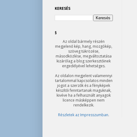
KERESÉS
§
Az oldal bármely részén
megjelenő kép, hang, mozgókép,
szöveg tükrözése,
másodközlése, megváltoztatása
kizárólag a blog szerkesztőinek
engedélyével lehetséges.
Az oldalon megjelent valamennyi
tartalommal kapcsolatos minden
jogot a szerzők és a fényképek
készítői fenntartanak maguknak,
kivéve ha a felhasznált anyagok
licence másképpen nem
rendelkezik.
Részletek az Impresszumban
.