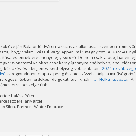
 sok éve járt Balatonföldváron, az csak az állomással szembeni romos őr
thatta, hogy valami készül vagy éppen már megnyitott. A 2024-es nyá
lújítása és ennek eredménye egy söröző. De nem csak a pub, hanem egy 
t gyorsvonataitól valóban csak karnyújtásnyira eső helyen, ahol először
g bérfőzés és ideiglenes kerthelyiség volt csak, ami
2024-re vált végr
lyé
. A RegionalBahn csapata pedig őszinte szívvel ajánlja a minőségi kíná
rt egész évben érdekes dolgokat tud kínálni
a Helka csapata
. A 
zőmesterrel beszélgetünk.
orter: Halász Péter
rkesztő: Mellár Marcell
e: Silent Partner - Winter Embrace