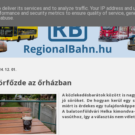
deliver its services and to analyze traffic. Your IP address and
formance and security metrics to ensure quality of service, ge
 abuse.
4. 12. 01.
örfőzde az őrházban
A közlekedésbarátok között is nagy
jó söröket. De hogyan kerül egy 
miért is érdekes egy tulajdonképpe
A balatonföldvári Helka kimondva-k
vasúthoz, így a választás nem vélet