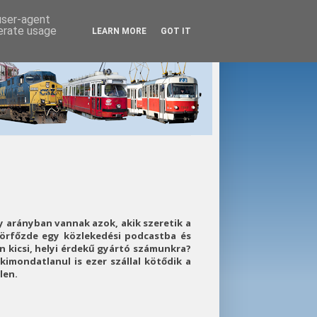
 user-agent
nerate usage
LEARN MORE
GOT IT
 arányban vannak azok, akik szeretik a
sörfőzde egy közlekedési podcastba és
n kicsi, helyi érdekű gyártó számunkra?
imondatlanul is ezer szállal kötődik a
len.