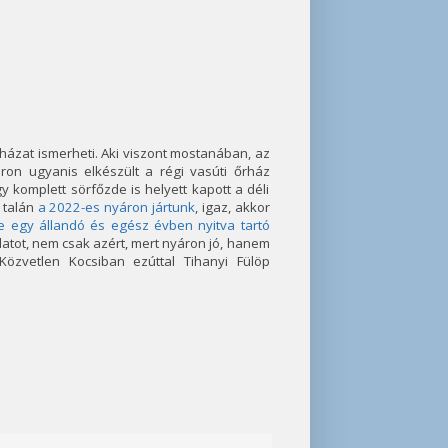
házat ismerheti. Aki viszont mostanában, az
ron ugyanis elkészült a régi vasúti őrház
komplett sörfőzde is helyett kapott a déli
 talán
a 2022-es nyáron jártunk
, igaz, akkor
e egy állandó és egész évben nyitva tartó
latot, nem csak azért, mert nyáron jó, hanem
Közvetlen Kocsiban ezúttal Tihanyi Fülöp