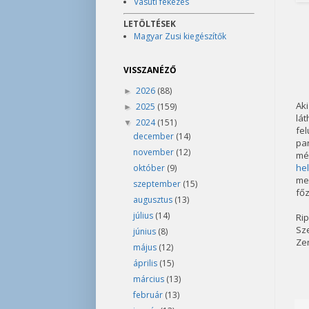
Vasúti fékezés
LETÖLTÉSEK
Magyar Zusi kiegészítők
VISSZANÉZŐ
2026
(88)
►
Aki
2025
(159)
►
lá
2024
(151)
▼
fe
december
(14)
par
november
(12)
mé
hel
október
(9)
me
szeptember
(15)
fő
augusztus
(13)
július
(14)
Rip
Sze
június
(8)
Zen
május
(12)
április
(15)
március
(13)
február
(13)