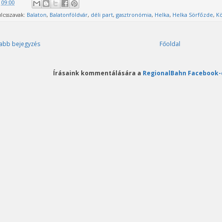
@
09:00
lcsszavak:
Balaton
,
Balatonföldvár
,
déli part
,
gasztronómia
,
Helka
,
Helka Sörfőzde
,
Kö
abb bejegyzés
Főoldal
Írásaink kommentálására a
RegionalBahn Facebook-