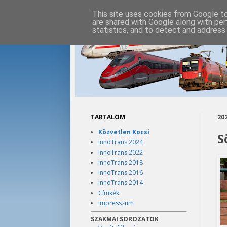
This site uses cookies from Google to 
are shared with Google along with per
statistics, and to detect and address
TARTALOM
202
Közvetlen Kocsi
S
InnoTrans 2024
InnoTrans 2022
InnoTrans 2018
InnoTrans 2016
InnoTrans 2014
Címkék
Impresszum
SZAKMAI SOROZATOK