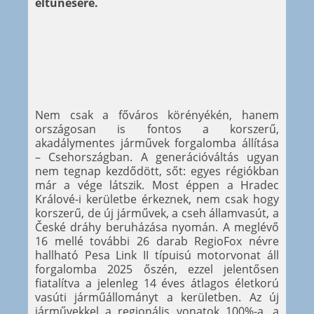
eltűnésére.
Nem csak a főváros körényékén, hanem
országosan is fontos a korszerű,
akadálymentes járművek forgalomba állítása
– Csehországban. A generációváltás ugyan
nem tegnap kezdődött, sőt: egyes régiókban
már a vége látszik. Most éppen a Hradec
Králové-i kerületbe érkeznek, nem csak hogy
korszerű, de új járművek, a cseh államvasút, a
České dráhy beruházása nyomán. A meglévő
16 mellé további 26 darab RegioFox névre
hallható Pesa Link II típuisú motorvonat áll
forgalomba 2025 őszén, ezzel jelentősen
fiatalítva a jelenleg 14 éves átlagos életkorú
vasúti járműállományt a kerületben. Az új
járművekkel a regionális vonatok 100%-a, a