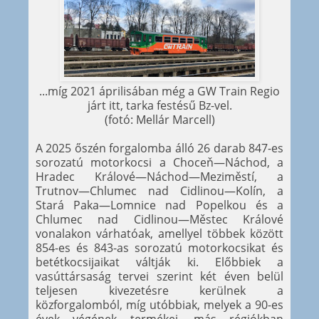
...míg 2021 áprilisában még a GW Train Regio
járt itt, tarka festésű Bz-vel.
(fotó: Mellár Marcell)
A 2025 őszén forgalomba álló 26 darab 847-es
sorozatú motorkocsi a Choceň—Náchod, a
Hradec Králové—Náchod—Meziměstí, a
Trutnov—Chlumec nad Cidlinou—Kolín, a
Stará Paka—Lomnice nad Popelkou és a
Chlumec nad Cidlinou—Městec Králové
vonalakon várhatóak, amellyel többek között
854-es és 843-as sorozatú motorkocsikat és
betétkocsijaikat váltják ki. Előbbiek a
vasúttársaság tervei szerint két éven belül
teljesen kivezetésre kerülnek a
közforgalomból, míg utóbbiak, melyek a 90-es