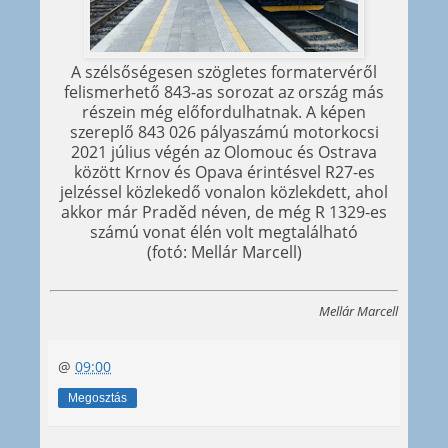
A szélsőségesen szögletes formatervéről
felismerhető 843-as sorozat az ország más
részein még előfordulhatnak. A képen
szereplő 843 026 pályaszámú motorkocsi
2021 július végén az Olomouc és Ostrava
között Krnov és Opava érintésvel R27-es
jelzéssel közlekedő vonalon közlekdett, ahol
akkor már Praděd néven, de még R 1329-es
számú vonat élén volt megtalálható
(fotó: Mellár Marcell)
Mellár Marcell
@
09:00
Megosztás