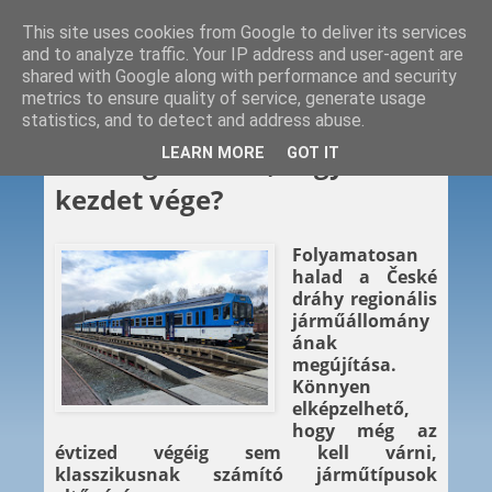
This site uses cookies from Google to deliver its services
and to analyze traffic. Your IP address and user-agent are
shared with Google along with performance and security
metrics to ensure quality of service, generate usage
statistics, and to detect and address abuse.
2025. 03. 19.
LEARN MORE
GOT IT
Ez a vég kezdete, vagy a
kezdet vége?
Folyamatosan
halad a České
dráhy regionális
járműállomány
ának
megújítása.
Könnyen
elképzelhető,
hogy még az
évtized végéig sem kell várni,
klasszikusnak számító járműtípusok