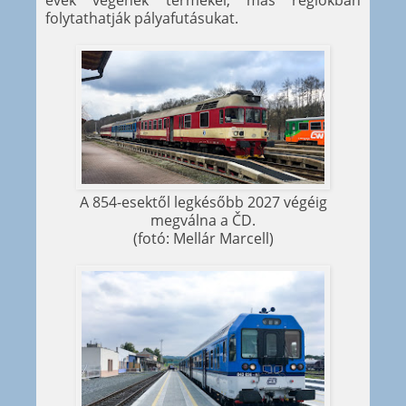
évek végének termékei, más régiókban
folytathatják pályafutásukat.
A 854-esektől legkésőbb 2027 végéig
megválna a ČD.
(fotó: Mellár Marcell)