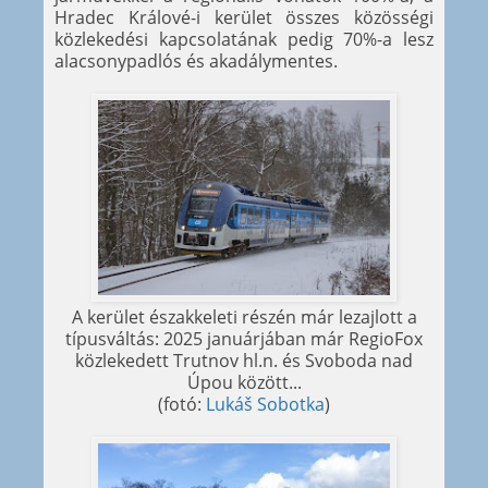
Hradec Králové-i kerület összes közösségi
közlekedési kapcsolatának pedig 70%-a lesz
alacsonypadlós és akadálymentes.
A kerület északkeleti részén már lezajlott a
típusváltás: 2025 januárjában már RegioFox
közlekedett Trutnov hl.n. és Svoboda nad
Úpou között...
(fotó:
Lukáš Sobotka
)