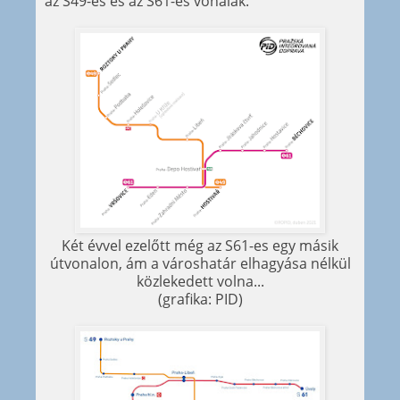
az S49-es és az S61-es vonalak.
Két évvel ezelőtt még az S61-es egy másik
útvonalon, ám a városhatár elhagyása nélkül
közlekedett volna...
(grafika: PID)