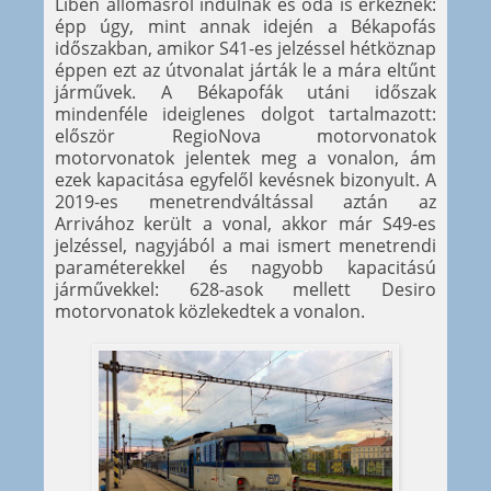
Libeň állomásról indulnak és oda is érkeznek:
épp úgy, mint annak idején a Békapofás
időszakban, amikor S41-es jelzéssel hétköznap
éppen ezt az útvonalat járták le a mára eltűnt
járművek. A Békapofák utáni időszak
mindenféle ideiglenes dolgot tartalmazott:
először RegioNova motorvonatok
motorvonatok jelentek meg a vonalon, ám
ezek kapacitása egyfelől kevésnek bizonyult. A
2019-es menetrendváltással aztán az
Arrivához került a vonal, akkor már S49-es
jelzéssel, nagyjából a mai ismert menetrendi
paraméterekkel és nagyobb kapacitású
járművekkel: 628-asok mellett Desiro
motorvonatok közlekedtek a vonalon.