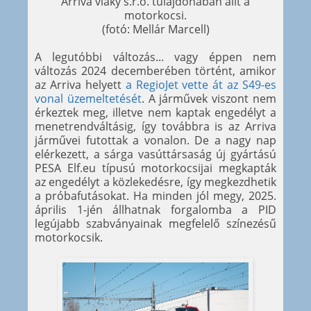
Arriva vlaky s.r.o. tulajdonában állt a
motorkocsi.
(fotó: Mellár Marcell)
A legutóbbi változás... vagy éppen nem
változás 2024 decemberében történt, amikor
az Arriva helyett
a RegioJet vette át az S49-es
vonal üzemeltetését
. A járművek viszont nem
érkeztek meg, illetve nem kaptak engedélyt a
menetrendváltásig, így továbbra is az Arriva
járművei futottak a vonalon. De a nagy nap
elérkezett, a sárga vasúttársaság új gyártású
PESA Elf.eu típusú motorkocsijai megkapták
az engedélyt a közlekedésre, így megkezdhetik
a próbafutásokat. Ha minden jól megy, 2025.
április 1-jén állhatnak forgalomba a PID
legújabb szabványainak megfelelő színezésű
motorkocsik.