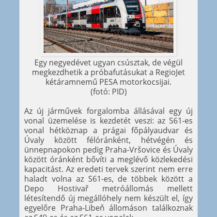
Egy negyedévet ugyan csúsztak, de végül
megkezdhetik a próbafutásukat a RegioJet
kétáramnemű PESA motorkocsijai.
(fotó: PID)
Az új járművek forgalomba állásával egy új
vonal üzemelése is kezdetét veszi: az S61-es
vonal hétköznap a prágai főpályaudvar és
Úvaly között félóránként, hétvégén és
ünnepnapokon pedig Praha-Vršovice és Úvaly
között óránként bővíti a meglévő közlekedési
kapacitást. Az eredeti tervek szerint nem erre
haladt volna az S61-es, de többek között a
Depo Hostivař metróállomás mellett
létesítendő új megállóhely nem készült el, így
egyelőre Praha-Libeň állomáson találkoznak