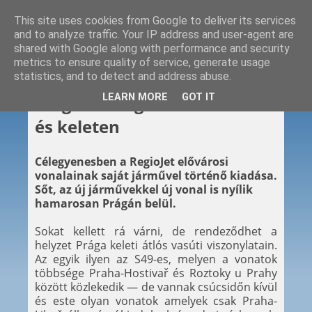
This site uses cookies from Google to deliver its services
and to analyze traffic. Your IP address and user-agent are
shared with Google along with performance and security
metrics to ensure quality of service, generate usage
statistics, and to detect and address abuse.
2025. 03. 17.
LEARN MORE
GOT IT
Sárguló szolgáltatás északon
és keleten
Célegyenesben a RegioJet elővárosi
vonalainak saját járművel történő kiadása.
Sőt, az új járművekkel új vonal is nyílik
hamarosan Prágán belül.
Sokat kellett rá várni, de rendeződhet a
helyzet Prága keleti átlós vasúti viszonylatain.
Az egyik ilyen az S49-es, melyen a vonatok
többsége Praha-Hostivař és Roztoky u Prahy
között közlekedik — de vannak csúcsidőn kívül
és este olyan vonatok amelyek csak Praha-