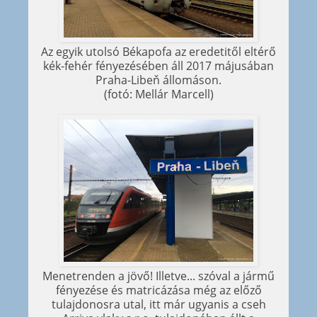
Az egyik utolsó Békapofa az eredetitől eltérő
kék-fehér fényezésében áll 2017 májusában
Praha-Libeň állomáson.
(fotó: Mellár Marcell)
Menetrenden a jövő! Illetve... szóval a jármű
fényezése és matricázása még az előző
tulajdonosra utal, itt már ugyanis a cseh