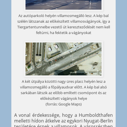
Az autóparkoló helyén villamosmegálló lesz. A kép bal
szélén látszanak az előkészített villamosvágányok, így a
Tiergartentunnelbe vezető út kereszteződését nem kell
feltúrni, ha fektetik a vágányokat
A két útpálya közötti nagy üres placc helyén lesz a
villamosmegálló a főpályaudvar előtt. A kép bal alsó
sarkában látszik az előbb említett csomópont és az
előkészített vágányok helye
(forrás: Google Maps)
A vonal érdekessége, hogy a Humboldthafen
melletti hídon átkelve az egykori Nyugat-Berlin
területére érnek a villamosok. A városrészben