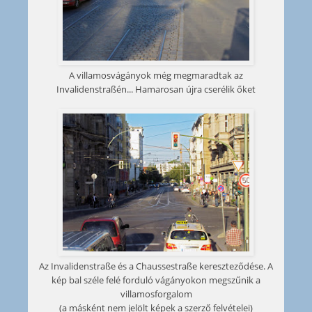
A villamosvágányok még megmaradtak az
Invalidenstraßén... Hamarosan újra cserélik őket
Az Invalidenstraße és a Chaussestraße kereszteződése. A
kép bal széle felé forduló vágányokon megszűnik a
villamosforgalom
(a másként nem jelölt képek a szerző felvételei)