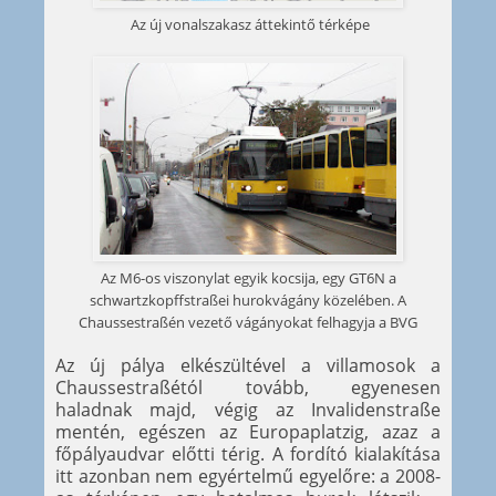
Az új vonalszakasz áttekintő térképe
Az M6-os viszonylat egyik kocsija, egy GT6N a
schwartzkopffstraßei hurokvágány közelében. A
Chaussestraßén vezető vágányokat felhagyja a BVG
Az új pálya elkészültével a villamosok a
Chaussestraßétól tovább, egyenesen
haladnak majd, végig az Invalidenstraße
mentén, egészen az Europaplatzig, azaz a
főpályaudvar előtti térig. A fordító kialakítása
itt azonban nem egyértelmű egyelőre: a 2008-