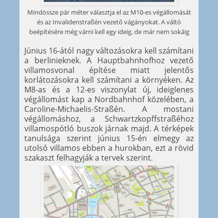
Mindössze pár méter választja el az M10-es végállomását
és az Invalidenstraßén vezető vágányokat. A váltó
beépítésére még várni kell egy ideig, de már nem sokáig
Június 16-ától nagy változásokra kell számítani
a berlinieknek. A Hauptbahnhofhoz vezető
villamosvonal építése miatt jelentős
korlátozásokra kell számítani a környéken. Az
M8-as és a 12-es viszonylat új, ideiglenes
végállomást kap a Nordbahnhof közelében, a
Caroline-Michaelis-Straßén. A mostani
végállomáshoz, a Schwartzkopffstraßéhoz
villamospótló buszok járnak majd. A térképek
tanulsága szerint június 15-én elmegy az
utolsó villamos ebben a hurokban, ezt a rövid
szakaszt felhagyják a tervek szerint.