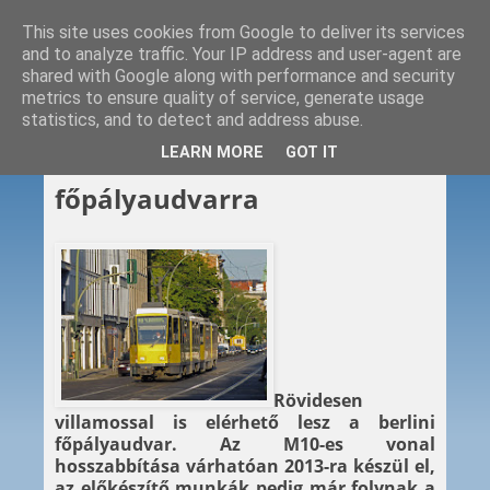
This site uses cookies from Google to deliver its services
and to analyze traffic. Your IP address and user-agent are
shared with Google along with performance and security
metrics to ensure quality of service, generate usage
statistics, and to detect and address abuse.
2011. 06. 10.
LEARN MORE
GOT IT
Villamossal a
főpályaudvarra
Rövidesen
villamossal is elérhető lesz a berlini
főpályaudvar. Az M10-es vonal
hosszabbítása várhatóan 2013-ra készül el,
az előkészítő munkák pedig már folynak a