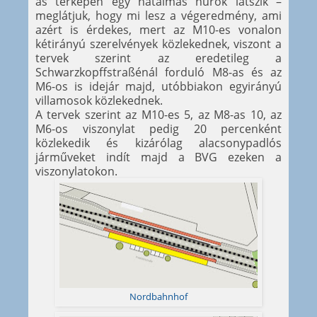
as térképen egy hatalmas hurok látszik –
meglátjuk, hogy mi lesz a végeredmény, ami
azért is érdekes, mert az M10-es vonalon
kétirányú szerelvények közlekednek, viszont a
tervek szerint az eredetileg a
Schwarzkopffstraßénál forduló M8-as és az
M6-os is idejár majd, utóbbiakon egyirányú
villamosok közlekednek.
A tervek szerint az M10-es 5, az M8-as 10, az
M6-os viszonylat pedig 20 percenként
közlekedik és kizárólag alacsonypadlós
járműveket indít majd a BVG ezeken a
viszonylatokon.
Nordbahnhof