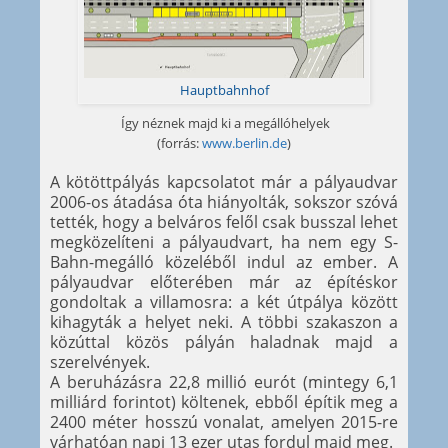
Hauptbahnhof
Így néznek majd ki a megállóhelyek
(forrás:
www.berlin.de
)
A kötöttpályás kapcsolatot már a pályaudvar
2006-os átadása óta hiányolták, sokszor szóvá
tették, hogy a belváros felől csak busszal lehet
megközelíteni a pályaudvart, ha nem egy S-
Bahn-megálló közeléből indul az ember. A
pályaudvar előterében már az építéskor
gondoltak a villamosra: a két útpálya között
kihagyták a helyet neki. A többi szakaszon a
közúttal közös pályán haladnak majd a
szerelvények.
A beruházásra 22,8 millió eurót (mintegy 6,1
milliárd forintot) költenek, ebből építik meg a
2400 méter hosszú vonalat, amelyen 2015-re
várhatóan napi 13 ezer utas fordul majd meg.