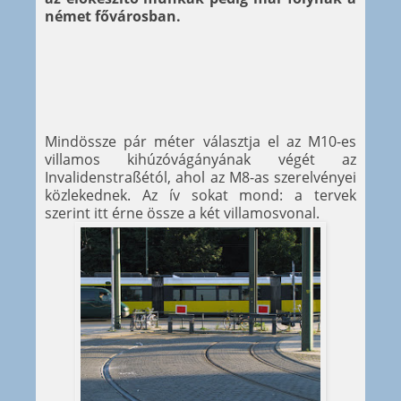
német fővárosban.
Mindössze pár méter választja el az M10-es
villamos kihúzóvágányának végét az
Invalidenstraßétól, ahol az M8-as szerelvényei
közlekednek. Az ív sokat mond: a tervek
szerint itt érne össze a két villamosvonal.