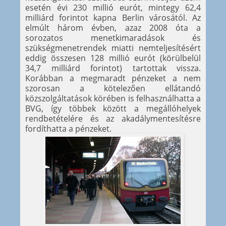
esetén évi 230 millió eurót, mintegy 62,4
milliárd forintot kapna Berlin városától. Az
elmúlt három évben, azaz 2008 óta a
sorozatos menetkimaradások és
szükségmenetrendek miatti nemteljesítésért
eddig összesen 128 millió eurót (körülbelül
34,7 milliárd forintot) tartottak vissza.
Korábban a megmaradt pénzeket a nem
szorosan a kötelezően ellátandó
közszolgáltatások körében is felhasználhatta a
BVG, így többek között a megállóhelyek
rendbetételére és az akadálymentesítésre
fordíthatta a pénzeket.