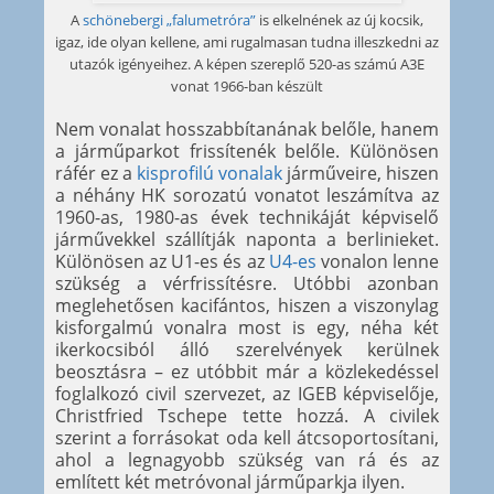
A
schönebergi „falumetróra”
is elkelnének az új kocsik,
igaz, ide olyan kellene, ami rugalmasan tudna illeszkedni az
utazók igényeihez. A képen szereplő 520-as számú A3E
vonat 1966-ban készült
Nem vonalat hosszabbítanának belőle, hanem
a járműparkot frissítenék belőle. Különösen
ráfér ez a
kisprofilú vonalak
járműveire, hiszen
a néhány HK sorozatú vonatot leszámítva az
1960-as, 1980-as évek technikáját képviselő
járművekkel szállítják naponta a berlinieket.
Különösen az U1-es és az
U4-es
vonalon lenne
szükség a vérfrissítésre. Utóbbi azonban
meglehetősen kacifántos, hiszen a viszonylag
kisforgalmú vonalra most is egy, néha két
ikerkocsiból álló szerelvények kerülnek
beosztásra – ez utóbbit már a közlekedéssel
foglalkozó civil szervezet, az IGEB képviselője,
Christfried Tschepe tette hozzá. A civilek
szerint a forrásokat oda kell átcsoportosítani,
ahol a legnagyobb szükség van rá és az
említett két metróvonal járműparkja ilyen.