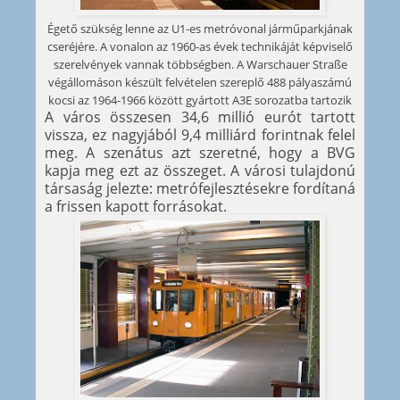
Égető szükség lenne az U1-es metróvonal járműparkjának
cseréjére. A vonalon az 1960-as évek technikáját képviselő
szerelvények vannak többségben. A Warschauer Straße
végállomáson készült felvételen szereplő 488 pályaszámú
kocsi az 1964-1966 között gyártott A3E sorozatba tartozik
A város összesen 34,6 millió eurót tartott
vissza, ez nagyjából 9,4 milliárd forintnak felel
meg. A szenátus azt szeretné, hogy a BVG
kapja meg ezt az összeget. A városi tulajdonú
társaság jelezte: metrófejlesztésekre fordítaná
a frissen kapott forrásokat.