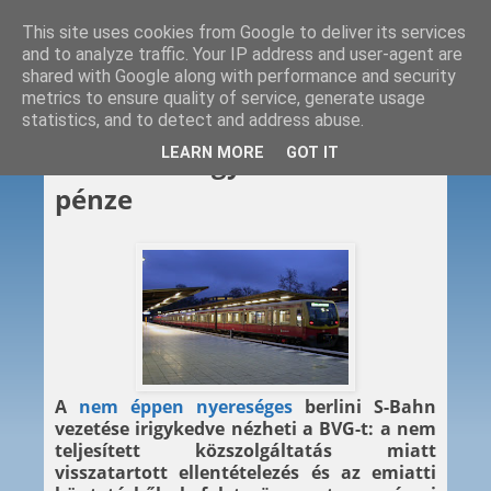
This site uses cookies from Google to deliver its services
and to analyze traffic. Your IP address and user-agent are
shared with Google along with performance and security
metrics to ensure quality of service, generate usage
statistics, and to detect and address abuse.
2011. 09. 05.
LEARN MORE
GOT IT
Metróra megy az S-Bahn
pénze
A
nem éppen nyereséges
berlini S-Bahn
vezetése irigykedve nézheti a BVG-t: a nem
teljesített közszolgáltatás miatt
visszatartott ellentételezés és az emiatti