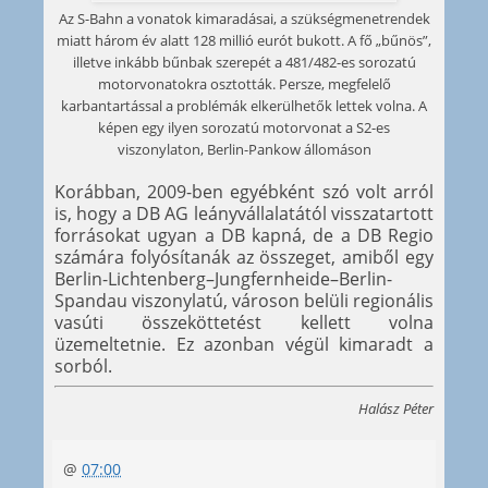
Az S-Bahn a vonatok kimaradásai, a szükségmenetrendek
miatt három év alatt 128 millió eurót bukott. A fő „bűnös”,
illetve inkább bűnbak szerepét a 481/482-es sorozatú
motorvonatokra osztották. Persze, megfelelő
karbantartással a problémák elkerülhetők lettek volna. A
képen egy ilyen sorozatú motorvonat a S2-es
viszonylaton, Berlin-Pankow állomáson
Korábban, 2009-ben egyébként szó volt arról
is, hogy a DB AG leányvállalatától visszatartott
forrásokat ugyan a DB kapná, de a DB Regio
számára folyósítanák az összeget, amiből egy
Berlin-Lichtenberg–Jungfernheide–Berlin-
Spandau viszonylatú, városon belüli regionális
vasúti összeköttetést kellett volna
üzemeltetnie. Ez azonban végül kimaradt a
sorból.
Halász Péter
@
07:00