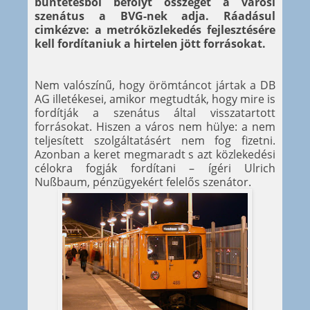
büntetésből befolyt összeget a városi
szenátus a BVG-nek adja. Ráadásul
cimkézve: a metróközlekedés fejlesztésére
kell fordítaniuk a hirtelen jött forrásokat.
Nem valószínű, hogy örömtáncot jártak a DB
AG illetékesei, amikor megtudták, hogy mire is
fordítják a szenátus által visszatartott
forrásokat. Hiszen a város nem hülye: a nem
teljesített szolgáltatásért nem fog fizetni.
Azonban a keret megmaradt s azt közlekedési
célokra fogják fordítani – ígéri Ulrich
Nußbaum, pénzügyekért felelős szenátor.