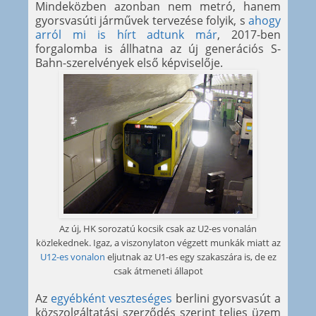
Mindeközben azonban nem metró, hanem
gyorsvasúti járművek tervezése folyik, s
ahogy
arról mi is hírt adtunk már
, 2017-ben
forgalomba is állhatna az új generációs S-
Bahn-szerelvények első képviselője.
Az új, HK sorozatú kocsik csak az U2-es vonalán
közlekednek. Igaz, a viszonylaton végzett munkák miatt az
U12-es vonalon
eljutnak az U1-es egy szakaszára is, de ez
csak átmeneti állapot
Az
egyébként veszteséges
berlini gyorsvasút a
közszolgáltatási szerződés szerint teljes üzem