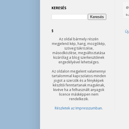
KERESÉS
ku
§
Új
Az oldal bármely részén
megjelenő kép, hang, mozgókép,
szöveg tükrözése,
másodközlése, megváltoztatása
kizárólag a blog szerkesztőinek
engedélyével lehetséges.
Az oldalon megjelent valamennyi
tartalommal kapcsolatos minden
jogot a szerzők és a fényképek
készítői fenntartanak maguknak,
kivéve ha a felhasznált anyagok
licence másképpen nem
rendelkezik.
Részletek az Impresszumban
.