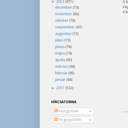
A b
2012
(971)
▼
vag
december
(70)
A b
november
(86)
október
(78)
szeptember
(67)
augusztus
(73)
július
(73)
június
(78)
május
(79)
április
(90)
március
(96)
február
(95)
január
(86)
2011
(532)
►
HÍRCSATORNA
Bejegyzések
Megjegyzések