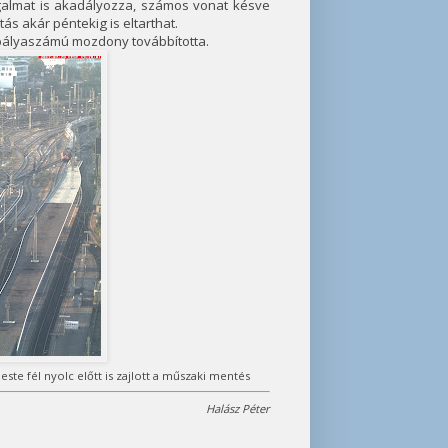
orgalmat is akadályozza, számos vonat késve
tás akár péntekig is eltarthat.
 pályaszámú mozdony továbbította.
ste fél nyolc előtt is zajlott a műszaki mentés
Halász Péter