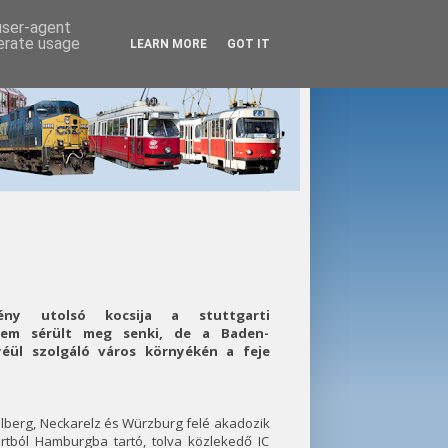
 user-agent
nerate usage
LEARN MORE
GOT IT
lvény utolsó kocsija a stuttgarti
nem sérült meg senki, de a Baden-
éül szolgáló város környékén a feje
delberg, Neckarelz és Würzburg felé akadozik
artból Hamburgba tartó, tolva közlekedő IC