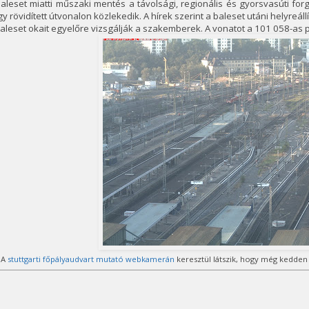
aleset miatti műszaki mentés a távolsági, regionális és gyorsvasúti f
y rövidített útvonalon közlekedik. A hírek szerint a baleset utáni helyreállí
aleset okait egyelőre vizsgálják a szakemberek. A vonatot a 101 058-as
A
stuttgarti főpályaudvart mutató webkamerán
keresztül látszik, hogy még kedden e