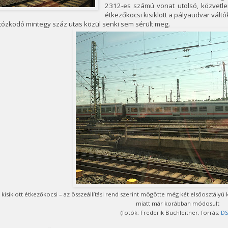
2312-es számú vonat utolsó, közvetle
étkezőkocsi kisiklott a pályaudvar vál
tózkodó mintegy száz utas közül senki sem sérült meg.
 kisiklott étkezőkocsi – az összeállítási rend szerint mögötte még két elsőosztályú
miatt már korábban módosult
(fotók: Frederik Buchleitner, forrás:
D