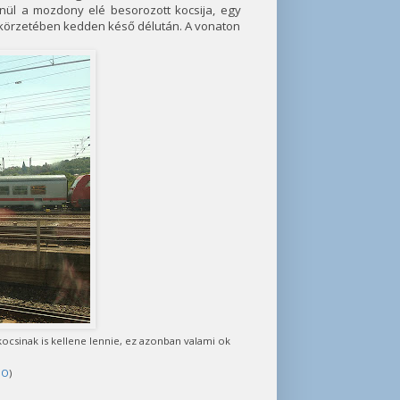
nül a mozdony elé besorozott kocsija, egy
tókörzetében kedden késő délután. A vonaton
 kocsinak is kellene lennie, ez azonban valami ok
SO
)