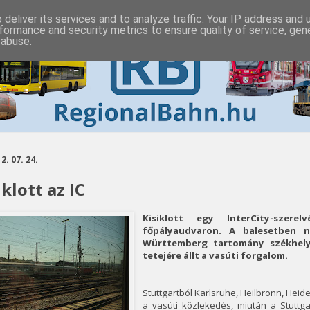
deliver its services and to analyze traffic. Your IP address and
formance and security metrics to ensure quality of service, ge
 abuse.
2. 07. 24.
iklott az IC
Kisiklott egy InterCity-szere
főpályaudvaron. A balesetben 
Württemberg tartomány székhely
tetejére állt a vasúti forgalom.
Stuttgartból Karlsruhe, Heilbronn, Hei
a vasúti közlekedés, miután a Stuttg