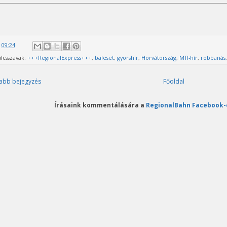
@
09:24
lcsszavak:
+++RegionalExpress+++
,
baleset
,
gyorshír
,
Horvátország
,
MTI-hír
,
robbanás
abb bejegyzés
Főoldal
Írásaink kommentálására a
RegionalBahn Facebook-