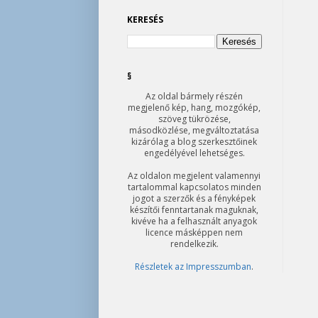
KERESÉS
§
Az oldal bármely részén
megjelenő kép, hang, mozgókép,
szöveg tükrözése,
másodközlése, megváltoztatása
kizárólag a blog szerkesztőinek
engedélyével lehetséges.
Az oldalon megjelent valamennyi
tartalommal kapcsolatos minden
jogot a szerzők és a fényképek
készítői fenntartanak maguknak,
kivéve ha a felhasznált anyagok
licence másképpen nem
rendelkezik.
Részletek az Impresszumban
.