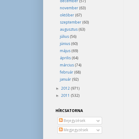
december
(57)
november
(63)
október
(67)
szeptember
(60)
augusztus
(63)
július
(56)
június
(60)
május
(69)
április
(64)
március
(74)
február
(68)
január
(92)
2012
(971)
►
2011
(532)
►
HÍRCSATORNA
Bejegyzések
Megjegyzések