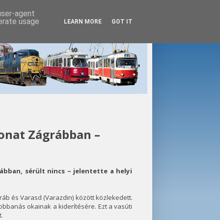
 user-agent
nerate usage
LEARN MORE
GOT IT
onat Zágrábban –
ban, sérült nincs – jelentette a helyi
áb és Varasd (Varazdin) között közlekedett.
robbanás okainak a kiderítésére. Ezt a vasúti
.