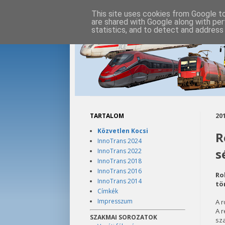
This site uses cookies from Google to 
are shared with Google along with per
statistics, and to detect and address
TARTALOM
201
Közvetlen Kocsi
R
InnoTrans 2024
s
InnoTrans 2022
InnoTrans 2018
InnoTrans 2016
Ro
InnoTrans 2014
tö
Címkék
Impresszum
A r
A r
SZAKMAI SOROZATOK
sza