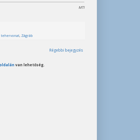
MTI
,
tehervonat
,
Zágráb
Régebbi bejegyzés
oldalán
van lehetőség.