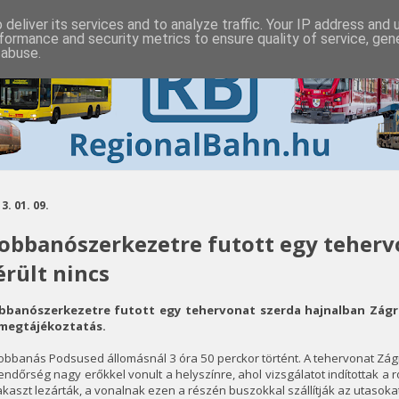
deliver its services and to analyze traffic. Your IP address and
formance and security metrics to ensure quality of service, ge
 abuse.
3. 01. 09.
obbanószerkezetre futott egy teherv
érült nincs
bbanószerkezetre futott egy tehervonat szerda hajnalban Zágráb
megtájékoztatás.
obbanás Podsused állomásnál 3 óra 50 perckor történt. A tehervonat Zágr
endőrség nagy erőkkel vonult a helyszínre, ahol vizsgálatot indítottak a 
kaszt lezárták, a vonalnak ezen a részén buszokkal szállítják az utasokat