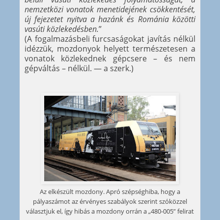
nemzetközi vonatok menetidejének csökkentését,
új fejezetet nyitva a hazánk és Románia közötti
vasúti közlekedésben.
”
(A fogalmazásbeli furcsaságokat javítás nélkül
idézzük, mozdonyok helyett természetesen a
vonatok közlekednek gépcsere – és nem
gépváltás – nélkül. — a szerk.)
Az elkészült mozdony. Apró szépséghiba, hogy a
pályaszámot az érvényes szabályok szerint szóközzel
választjuk el, így hibás a mozdony orrán a „480-005” felirat