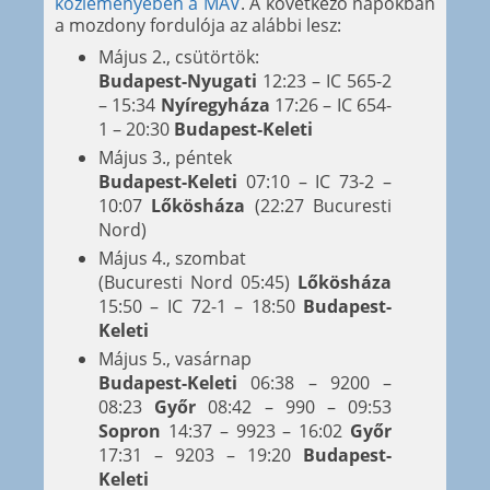
közleményében a MÁV
. A következő napokban
a mozdony fordulója az alábbi lesz:
Május 2., csütörtök:
Budapest-Nyugati
12:23 – IC 565-2
– 15:34
Nyíregyháza
17:26 – IC 654-
1 – 20:30
Budapest-Keleti
Május 3., péntek
Budapest-Keleti
07:10 – IC 73-2 –
10:07
Lőkösháza
(22:27 Bucuresti
Nord)
Május 4., szombat
(Bucuresti Nord 05:45)
Lőkösháza
15:50 – IC 72-1 – 18:50
Budapest-
Keleti
Május 5., vasárnap
Budapest-Keleti
06:38 – 9200 –
08:23
Győr
08:42 – 990 – 09:53
Sopron
14:37 – 9923 – 16:02
Győr
17:31 – 9203 – 19:20
Budapest-
Keleti