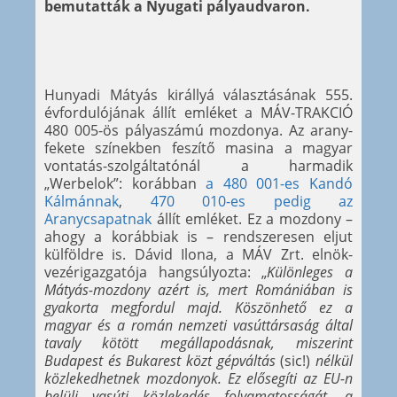
bemutatták a Nyugati pályaudvaron.
Hunyadi Mátyás királlyá választásának 555.
évfordulójának állít emléket a MÁV-TRAKCIÓ
480 005-ös pályaszámú mozdonya. Az arany-
fekete színekben feszítő masina a magyar
vontatás-szolgáltatónál a harmadik
„Werbelok”: korábban
a 480 001-es Kandó
Kálmánnak
,
470 010-es pedig az
Aranycsapatnak
állít emléket. Ez a mozdony –
ahogy a korábbiak is – rendszeresen eljut
külföldre is. Dávid Ilona, a MÁV Zrt. elnök-
vezérigazgatója hangsúlyozta: „
Különleges a
Mátyás-mozdony azért is, mert Romániában is
gyakorta megfordul majd. Köszönhető ez a
magyar és a román nemzeti vasúttársaság által
tavaly kötött megállapodásnak, miszerint
Budapest és Bukarest közt gépváltás
(sic!)
nélkül
közlekedhetnek mozdonyok. Ez elősegíti az EU-n
belüli vasúti közlekedés folyamatosságát, a