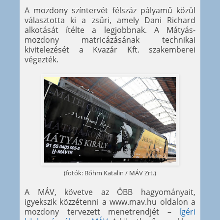
A mozdony színtervét félszáz pályamű közül
választotta ki a zsűri, amely Dani Richard
alkotását ítélte a legjobbnak. A Mátyás-
mozdony matricázásának technikai
kivitelezését a Kvazár Kft. szakemberei
végezték.
(fotók: Bőhm Katalin / MÁV Zrt.)
A MÁV, követve az ÖBB hagyományait,
igyekszik közzétenni a www.mav.hu oldalon a
mozdony tervezett menetrendjét –
ígéri