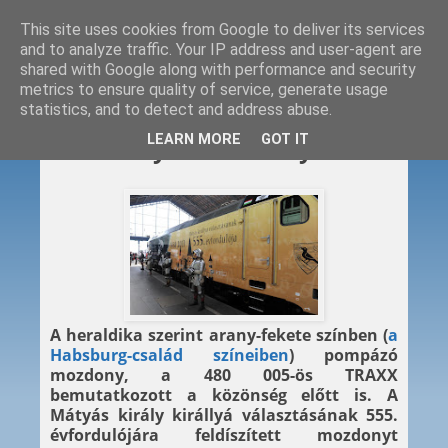
This site uses cookies from Google to deliver its services
and to analyze traffic. Your IP address and user-agent are
shared with Google along with performance and security
metrics to ensure quality of service, generate usage
statistics, and to detect and address abuse.
2013. 05. 02.
LEARN MORE
GOT IT
Itt a Mátyás-mozdony
A heraldika szerint arany-fekete színben (
a
Habsburg-család színeiben
) pompázó
mozdony, a 480 005-ös TRAXX
bemutatkozott a közönség előtt is. A
Mátyás király királlyá választásának 555.
évfordulójára feldíszített mozdonyt