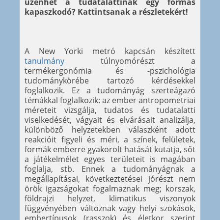
üzenhet a tudatalattinak egy formás
kapaszkodó? Kattintsanak a részletekért!
A New Yorki metró kapcsán készített
tanulmány
túlnyomórészt a
termékergonómia és -pszichológia
tudománykörébe tartozó kérdésekkel
foglalkozik. Ez a tudományág szerteágazó
témákkal foglalkozik: az ember antropometriai
méreteit vizsgálja, tudatos és tudatalatti
viselkedését, vágyait és elvárásait analizálja,
különböző helyzetekben válaszként adott
reakcióit figyeli és méri, a színek, felületek,
formák emberre gyakorolt hatását kutatja, sőt
a játékelmélet egyes területeit is magában
foglalja, stb. Ennek a tudományágnak a
megállapításai, következtetései jórészt nem
örök igazságokat fogalmaznak meg; korszak,
földrajzi helyzet, klimatikus viszonyok
függvényében változnak vagy helyi szokások,
embertípusok (rasszok) és életkor szerint