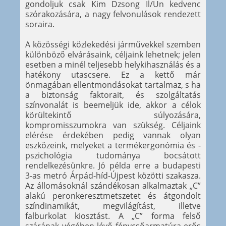
gondoljuk csak Kim Dzsong Il/Un kedvenc
szórakozására, a nagy felvonulások rendezett
soraira.
A közösségi közlekedési járművekkel szemben
különböző elvárásaink, céljaink lehetnek; jelen
esetben a minél teljesebb helykihasználás és a
hatékony utascsere. Ez a kettő már
önmagában ellentmondásokat tartalmaz, s ha
a biztonság faktorait, és szolgáltatás
színvonalát is beemeljük ide, akkor a célok
körültekintő súlyozására,
kompromisszumokra van szükség. Céljaink
elérése érdekében pedig vannak olyan
eszközeink, melyeket a termékergonómia és -
pszichológia tudománya bocsátott
rendelkezésünkre. Jó példa erre a budapesti
3-as metró Árpád-híd-Újpest közötti szakasza.
Az állomásoknál szándékosan alkalmaztak „C”
alakú peronkeresztmetszetet és átgondolt
színdinamikát, megvilágítást, illetve
falburkolat kiosztást. A „C” forma felső