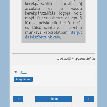
kerékpárszállító kocsik új
arculata és a vasúti
kerékpárszállítás logója volt,
majd Ő tervezhette az épülő
IC+-személykocsik belső terét
és külső színtervét - ezzel a
munkával kapcsolatban
interjút
és készítettünk vele
.
szerkesztő: Magyarics Zoltán
@
10:00
Megosztás
‹
›
Főoldal