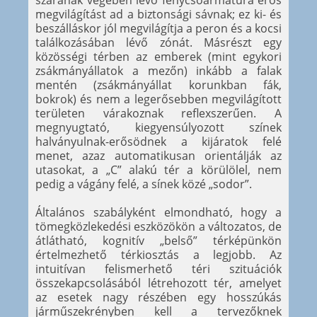
szárának végében lévő fénycsőarmatúra erős
megvilágítást ad a biztonsági sávnak; ez ki- és
beszálláskor jól megvilágítja a peron és a kocsi
találkozásában lévő zónát. Másrészt egy
közösségi térben az emberek (mint egykori
zsákmányállatok a mezőn) inkább a falak
mentén (zsákmányállat korunkban fák,
bokrok) és nem a legerősebben megvilágított
területen várakoznak reflexszerűen. A
megnyugtató, kiegyensúlyozott színek
halványulnak-erősödnek a kijáratok felé
menet, azaz automatikusan orientálják az
utasokat, a „C” alakú tér a körülölel, nem
pedig a vágány felé, a sínek közé „sodor”.
Általános szabályként elmondható, hogy a
tömegközlekedési eszközökön a változatos, de
átlátható, kognitív „belső” térképünkön
értelmezhető térkiosztás a legjobb. Az
intuitívan felismerhető téri szituációk
összekapcsolásából létrehozott tér, amelyet
az esetek nagy részében egy hosszúkás
járműszekrényben kell a tervezőknek