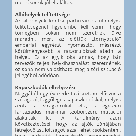
metrókocsik jól eltaláltak.
Állóhelyek telítettsége
Az állóhelyek kontra párhuzamos ülőhelyek
telítettségénél figyelembe kell venni, hogy
tömegben sokan nem szeretnek ülve
maradni, mert az előttük „tornyosuló”
emberfal egyrészt nyomasztó, másrészt
körülményesebb a rászorulóknak átadni a
helyet. Ez az egyik oka annak, hogy bár
tervezők teljes helykihasználást szeretnének,
ez soha nem valósítható meg a téri szituáció
jellegéből adódóan.
Kapaszkodók elhelyezése
Nagyjából egy évtizede találkoztam először a
szétágazó, függőleges kapaszkodókkal, melyek
azóta a virágkorukat élik, s egészen
fantáziadús, már-már szoborszerű mutációi
alakultak ki. A tanulmány azon
következtetései, hogy az ajtók zónájában
létrejövő zsúfoltságot azzal lehet csökkenteni,