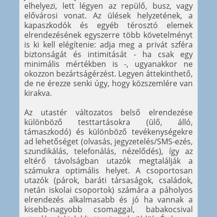
elhelyezi, lett légyen az repülő, busz, vagy
elővárosi vonat. Az ülések helyzetének, a
kapaszkodók és egyéb térosztó elemek
elrendezésének egyszerre több követelményt
is ki kell elégítenie: adja meg a privát szféra
biztonságát és intimitását - ha csak egy
minimális mértékben is -, ugyanakkor ne
okozzon bezártságérzést. Legyen áttekinthető,
de ne érezze senki úgy, hogy közszemlére van
kirakva.
Az utastér változatos belső elrendezése
különböző testtartásokra (ülő, álló,
támaszkodó) és különböző tevékenységekre
ad lehetőséget (olvasás, jegyzetelés/SMS-ezés,
szundikálás, telefonálás, nézelődés), így az
eltérő távolságban utazók megtalálják a
számukra optimális helyet. A csoportosan
utazók (párok, baráti társaságok, családok,
netán iskolai csoportok) számára a páholyos
elrendezés alkalmasabb és jó ha vannak a
kisebb-nagyobb csomaggal, babakocsival