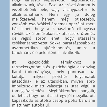
hogy elriasztó kapaszkodó megoldásokat
alkalmazunk, téves. Ezzel az erővel áramot is
vezethetnénk bele, vagy villanypásztort is
alkalmazhatnánk. Nem egy jó dolog
mellőzésével, hanem még ötletesebb,
vonzóbb eszközökkel érdemes operálni, mert
bár lehet, hogy a kapaszkodó elhagyása
rövidíti az állomásokon az utascsere ütemét,
de végső soron lehet, hogy utasszám
csökkenéshez vezet. Sokkal barátságosabb az
aszimmetrikus ajtóelrendezés, amire a
tanulmány élő példaként is hivatkozik.
Itt kapcsolódik témánkhoz a
termékergonómia és -pszichológia viszonylag
fiatal tudományága, mely pontosan azt
kutatja, milyen pszichés folyamatok
játszódnak le az utasokban, milyen apró
impulzusok miatt választja az utas végül a
tömegközlekedést. Meghökkentően hangzik,
de lehet, hogy tudat alatt egy jól megalkotott
kapaszkodó az utolsó csepp a pohárban, ami
miatt nem autóba ül.