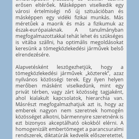
erősen eltérőek. Másképpen viselkedik egy
városi értelmiségi nő új szituációban és
másképpen egy vidéki fizikai munkás. Más
méretűek a maorik és más a fizikumuk az
észak-európaiaknak. A tanulmányban
megfogalmazottakkal tehát lehet és szükséges
is vitába szállni, ha optimális megoldásokat
keresünk a tömegközlekedési járművek belső
elrendezésére.
Alapvetésként leszögezhetjük, hogy a
tömegközlekedési járművek „közterek”, azaz
nyilvános közösségi terek. Egy ilyen helyen
merőben másként viselkedünk, mint egy
privát térben, vagy zárt közösség tagjaként,
ahol kialakult kapcsolatok, hierarchia van.
Másrészt megfogalmazhatjuk azt is, hogy az
emberek nagyon nem szeretnek homogén
közösséget alkotni, bármennyire szeretnénk is
ezt bizonyos akceptálható okokból elérni. A
homogenizált embertömeget a parancsuralmi
rendszerek, diktatúrák kedvelik előszeretettel,