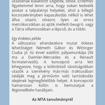
utazóknak kialakított szigetek, öblök. Érdemes
figyelemmel lenni arra, hogy sokan kedvelik
azokat a talpalatnyi helyeket, ahol a billegő
kocsiszekrényben kapaszkodás nélkül is lehet
állva utazni, olvasni; ilyen az orosz
metrókocsikban az ajtók melletti beugró, vagy
a Tátra villamosokban a lépcső, és a többi.
Egy érdekes példa
A változatos elrendezésre mutat ötletes
lehetőséget Németh Gábor és Wittinger
Csaba jó tíz évvel ezelőtti pályamunkája (ők
ma a Daimler-Mercedes és a Renault
formatervezői). A koncepció arra lett
kihegyezve, hogy a különböző távolságokban
utazók a szerelvény más-más traktusában
találják meg a járművön való tartózkodás
idejének legmegfelelőbb helyet. A koncepciót
hamarosan külön is bemutatjuk a
RegionalBahn
hasábjain.
Az MTA tanulmányról