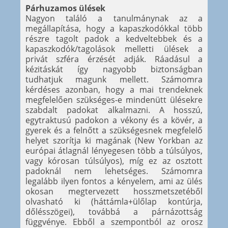
Párhuzamos ülések
Nagyon találó a tanulmánynak az a
megállapítása, hogy a kapaszkodókkal több
részre tagolt padok a kedveltebbek és a
kapaszkodók/tagolások melletti ülések a
privát szféra érzését adják. Ráadásul a
kézitáskát így nagyobb biztonságban
tudhatjuk magunk mellett. Számomra
kérdéses azonban, hogy a mai trendeknek
megfelelően szükséges-e mindenütt ülésekre
szabdalt padokat alkalmazni. A hosszú,
egytraktusú padokon a vékony és a kövér, a
gyerek és a felnőtt a szükségesnek megfelelő
helyet szorítja ki magának (New Yorkban az
európai átlagnál lényegesen több a túlsúlyos,
vagy kórosan túlsúlyos), míg ez az osztott
padoknál nem lehetséges. Számomra
legalább ilyen fontos a kényelem, ami az ülés
okosan megtervezett hosszmetszetéből
olvasható ki (háttámla+ülőlap kontúrja,
dőlésszögei), továbbá a párnázottság
függvénye. Ebből a szempontból az orosz