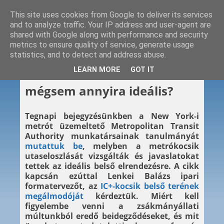
This site uses cookies from Google to deliver its services
and to analyze traffic. Your IP address and user-agent are
shared with Google along with performance and security
metrics to ensure quality of service, generate usage
statistics, and to detect and address abuse.
2013. 07. 17.
LEARN MORE
GOT IT
Az ideális metrókocsi –
mégsem annyira ideális?
Tegnapi bejegyzésünkben a New York-i
metrót üzemeltető Metropolitan Transit
Authority munkatársainak tanulmányát
mutattuk be
, melyben a metrókocsik
utaseloszlását vizsgálták és javaslatokat
tettek az ideális belső elrendezésre. A cikk
kapcsán ezúttal Lenkei Balázs ipari
formatervezőt, az
IC+-kocsik belső terének
megálmodóját
kérdeztük. Miért kell
figyelembe venni a zsákmányállati
múltunkból eredő beidegződéseket, és mit