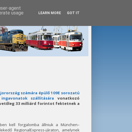
 user-agent
nerate usage
LEARN MORE
GOT IT
ajorország számára épülő 109E sorozatú
ingavonatok szállítására
vonatkozó
vetőleg 33 milliárd forintot fektetnek a
en kell forgalomba állniuk a München–
zlekedő RegionalExpress-járaton, amelynek