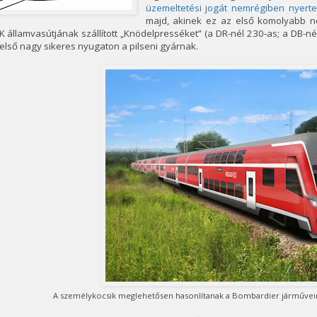
üzemeltetési jogát nemrégiben nyert
majd, akinek ez az első komolyabb n
 államvasútjának szállított „Knödelpresséket” (a DR-nél 230-as; a DB-
első nagy sikeres nyugaton a pilseni gyárnak.
A személykocsik meglehetősen hasonlítanak a Bombardier járműveire