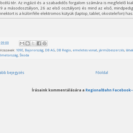
bcélú tér. Az ingázó és a szabadidős forgalom számára is megfelelő ki
79 a másodosztályon, 26 az első osztályon) és mind az első, mindped
nektort is a különféle elektromos kütyük (laptop, tablet, okostelefon) ha
@
09:00
lcsszavak:
109E
,
Bajorország
,
DB AG
,
DB Regio
,
emeletes vonat
,
járműbeszerzés
,
látv
émetország
,
Škoda
abb bejegyzés
Főoldal
Írásaink kommentálására a
RegionalBahn Facebook-