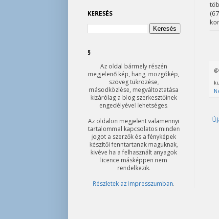
töb
(6
KERESÉS
kon
§
Az oldal bármely részén
megjelenő kép, hang, mozgókép,
szöveg tükrözése,
ku
másodközlése, megváltoztatása
N
kizárólag a blog szerkesztőinek
engedélyével lehetséges.
Új
Az oldalon megjelent valamennyi
tartalommal kapcsolatos minden
jogot a szerzők és a fényképek
készítői fenntartanak maguknak,
kivéve ha a felhasznált anyagok
licence másképpen nem
rendelkezik.
Részletek az Impresszumban
.