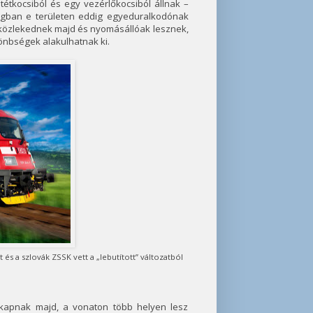
tétkocsiból és egy vezérlőkocsiból állnak –
ágban e területen eddig egyeduralkodónak
 közlekednek majd és nyomásállóak lesznek,
nbségek alakulhatnak ki.
és a szlovák ZSSK vett a „lebutított” változatból
t kapnak majd, a vonaton több helyen lesz