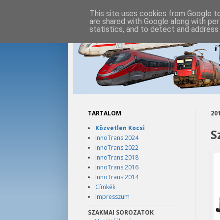
This site uses cookies from Google to 
are shared with Google along with per
statistics, and to detect and address
TARTALOM
201
Közvetlen Kocsi
S
InnoTrans 2024
InnoTrans 2022
InnoTrans 2018
InnoTrans 2016
InnoTrans 2014
Címkék
Impresszum
SZAKMAI SOROZATOK