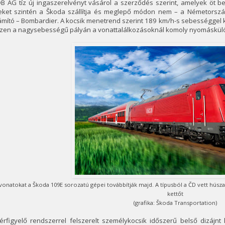
B AG tíz új ingaszerelvényt vásárol a szerződés szerint, amelyek öt be
eket szintén a Škoda szállítja és meglepő módon nem – a Németorsz
ámító – Bombardier. A kocsik menetrend szerint 189 km/h-s sebességgel
szen a nagysebességű pályán a vonattalálkozásoknál komoly nyomáskülö
vonatokat a Škoda 109E sorozatú gépei továbbítják majd. A típusból a ČD vett húszat 
kettőt
(grafika: Škoda Transportation)
térfigyelő rendszerrel felszerelt személykocsik időszerű belső dizájn