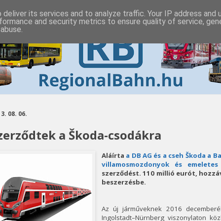
deliver its services and to analyze traffic. Your IP address and
formance and security metrics to ensure quality of service, ge
 abuse.
3. 08. 06.
zerződtek a Škoda-csodákra
Aláírta
a DB AG és a cseh Škoda a B
villamosmozdonyok és emeletes 
szerződést. 110 millió eurót, hozzá
beszerzésbe.
Az új járműveknek 2016 decemberéb
Ingolstadt–Nürnberg viszonylaton kö