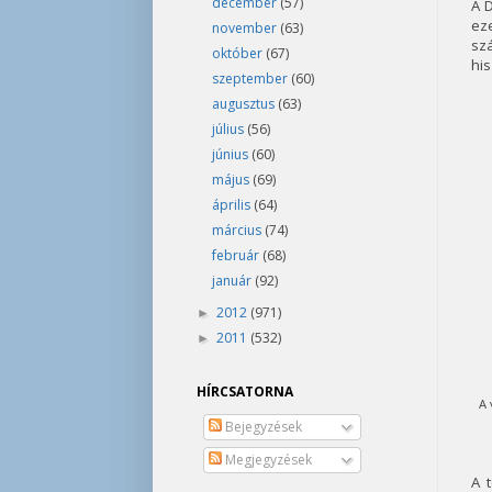
december
(57)
A D
ez
november
(63)
sz
október
(67)
hi
szeptember
(60)
augusztus
(63)
július
(56)
június
(60)
május
(69)
április
(64)
március
(74)
február
(68)
január
(92)
2012
(971)
►
2011
(532)
►
HÍRCSATORNA
A 
Bejegyzések
Megjegyzések
A 