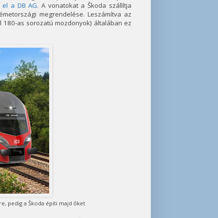
e el a DB AG
. A vonatokat a Škoda szállítja
émetországi megrendelése. Leszámítva az
nél 180-as sorozatú mozdonyok) általában ez
, pedig a Škoda építi majd őket