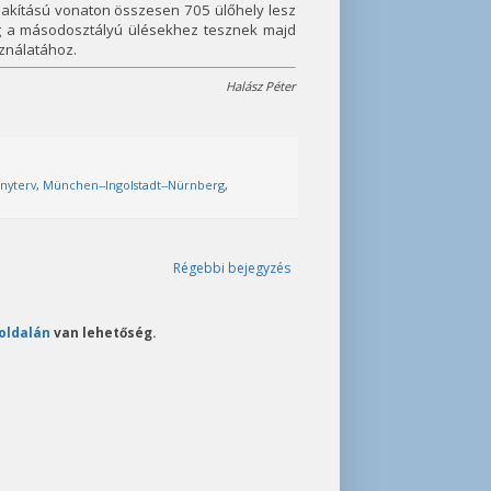
alakítású vonaton összesen 705 ülőhely lesz
ig a másodosztályú ülésekhez tesznek majd
sználatához.
Halász Péter
ányterv
,
München--Ingolstadt--Nürnberg
,
Régebbi bejegyzés
oldalán
van lehetőség.