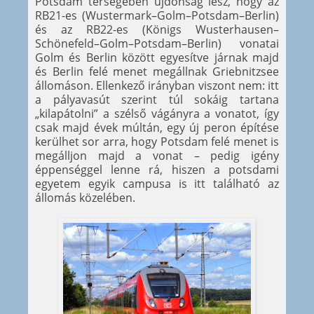
Potsdam térségében újdonság lesz, hogy az
RB21-es (Wustermark–Golm–Potsdam–Berlin)
és az RB22-es (Königs Wusterhausen–
Schönefeld–Golm–Potsdam–Berlin) vonatai
Golm és Berlin között egyesítve járnak majd
és Berlin felé menet megállnak Griebnitzsee
állomáson. Ellenkező irányban viszont nem: itt
a pályavasút szerint túl sokáig tartana
„kilapátolni” a szélső vágányra a vonatot, így
csak majd évek múltán, egy új peron építése
kerülhet sor arra, hogy Potsdam felé menet is
megálljon majd a vonat – pedig igény
éppenséggel lenne rá, hiszen a potsdami
egyetem egyik campusa is itt található az
állomás közelében.