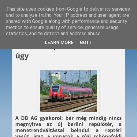
This site uses cookies from Google to deliver its services
and to analyze traffic. Your IP address and user-agent are
shared with Google along with performance and security
metrics to ensure quality of service, generate usage
statistics, and to detect and address abuse.
2013. 10. 22.
LEARN MORE
GOT IT
Vonat a reptérre – csak nem
úgy
A DB AG gyakorol: bár még mindig nincs
megnyitva az új berlini repülőtér, a
menetrendváltással beindul a reptéri
vasút, igaz, a vonatok a régi schönefeldi