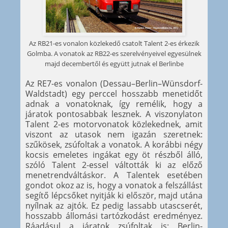
Az RB21-es vonalon közlekedő csatolt Talent 2-es érkezik
Golmba. A vonatok az RB22-es szerelvényeivel egyesülnek
majd decembertől és együtt jutnak el Berlinbe
Az RE7-es vonalon (Dessau–Berlin–Wünsdorf-
Waldstadt) egy perccel hosszabb menetidőt
adnak a vonatoknak, így remélik, hogy a
járatok pontosabbak lesznek. A viszonylaton
Talent 2-es motorvonatok közlekednek, amit
viszont az utasok nem igazán szeretnek:
szűkösek, zsúfoltak a vonatok. A korábbi négy
kocsis emeletes ingákat egy öt részből álló,
szóló Talent 2-essel váltották ki az előző
menetrendváltáskor. A Talentek esetében
gondot okoz az is, hogy a vonatok a felszállást
segítő lépcsőket nyitják ki először, majd utána
nyílnak az ajtók. Ez pedig lassabb utascserét,
hosszabb állomási tartózkodást eredményez.
Ráadásul a járatok zsúfoltak is: Berlin-