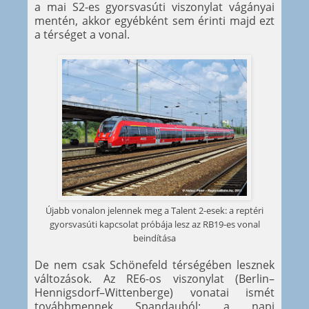
a mai S2-es gyorsvasúti viszonylat vágányai
mentén, akkor egyébként sem érinti majd ezt
a térséget a vonal.
Újabb vonalon jelennek meg a Talent 2-esek: a reptéri
gyorsvasúti kapcsolat próbája lesz az RB19-es vonal
beindítása
De nem csak Schönefeld térségében lesznek
változások. Az RE6-os viszonylat (Berlin–
Hennigsdorf–Wittenberge) vonatai ismét
továbbmennek Spandauból: a napi