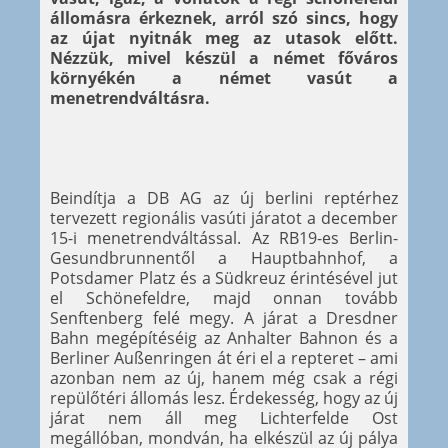
állomásra érkeznek, arról szó sincs, hogy
az újat nyitnák meg az utasok előtt.
Nézzük, mivel készül a német főváros
környékén a német vasút a
menetrendváltásra.
Beindítja a DB AG az új berlini reptérhez
tervezett regionális vasúti járatot a december
15-i menetrendváltással. Az RB19-es Berlin-
Gesundbrunnentől a Hauptbahnhof, a
Potsdamer Platz és a Südkreuz érintésével jut
el Schönefeldre, majd onnan tovább
Senftenberg felé megy. A járat a Dresdner
Bahn megépítéséig az Anhalter Bahnon és a
Berliner Außenringen át éri el a repteret – ami
azonban nem az új, hanem még csak a régi
repülőtéri állomás lesz. Érdekesség, hogy az új
járat nem áll meg Lichterfelde Ost
megállóban, mondván, ha elkészül az új pálya