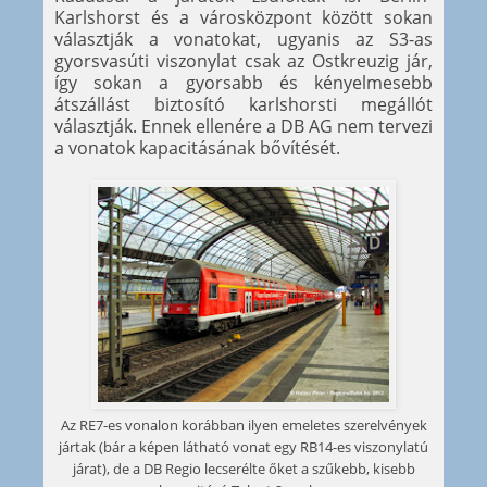
Karlshorst és a városközpont között sokan
választják a vonatokat, ugyanis az S3-as
gyorsvasúti viszonylat csak az Ostkreuzig jár,
így sokan a gyorsabb és kényelmesebb
átszállást biztosító karlshorsti megállót
választják. Ennek ellenére a DB AG nem tervezi
a vonatok kapacitásának bővítését.
Az RE7-es vonalon korábban ilyen emeletes szerelvények
jártak (bár a képen látható vonat egy RB14-es viszonylatú
járat), de a DB Regio lecserélte őket a szűkebb, kisebb