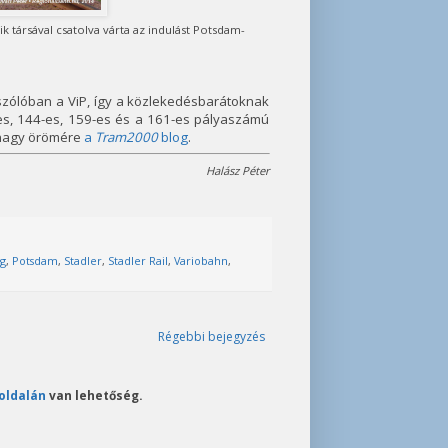
 társával csatolva várta az indulást Potsdam-
zólóban a ViP, így a közlekedésbarátoknak
-es, 144-es, 159-es és a 161-es pályaszámú
k nagy örömére
a
Tram2000
blog
.
Halász Péter
g
,
Potsdam
,
Stadler
,
Stadler Rail
,
Variobahn
,
Régebbi bejegyzés
oldalán
van lehetőség.