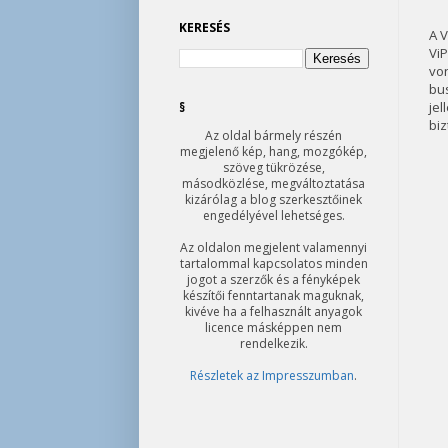
KERESÉS
A 
ViP
von
bu
jel
§
biz
Az oldal bármely részén
megjelenő kép, hang, mozgókép,
szöveg tükrözése,
másodközlése, megváltoztatása
kizárólag a blog szerkesztőinek
engedélyével lehetséges.
Az oldalon megjelent valamennyi
tartalommal kapcsolatos minden
jogot a szerzők és a fényképek
készítői fenntartanak maguknak,
kivéve ha a felhasznált anyagok
licence másképpen nem
rendelkezik.
Részletek az Impresszumban
.