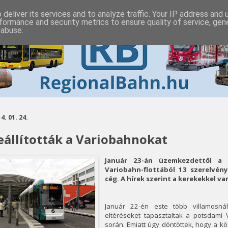
deliver its services and to analyze traffic. Your IP address and
formance and security metrics to ensure quality of service, ge
 abuse.
4. 01. 24.
eállították a Variobahnokat
Január 23-án üzemkezdettől a
Variobahn-flottából 13 szerelvény
cég. A hírek szerint a kerekekkel van
Január 22-én este több villamosn
eltéréseket tapasztaltak a potsdami
során. Emiatt úgy döntöttek, hogy a 