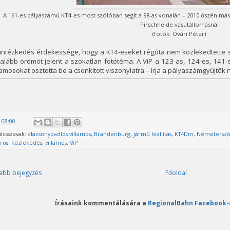
A 161-es pályaszámú KT4-es most szólóban segít a 98-as vonalán – 2010 őszén másik
Pirschheide vasútállomásnál
(fotók: Óvári Péter)
 intézkedés érdekessége, hogy a KT4-eseket régóta nem közlekedtette s
alább örömöt jelent a szokatlan fotótéma. A ViP a 123-as, 124-es, 141
lamosokat osztotta be a csonkított viszonylatra – írja a pályaszámgyűjtő
@
08:00
lcsszavak:
alacsonypadlós villamos
,
Brandenburg
,
jármű leállítás
,
KT4Dm
,
Németorszá
rosi közlekedés
,
villamos
,
ViP
abb bejegyzés
Főoldal
Írásaink kommentálására a
RegionalBahn Facebook-