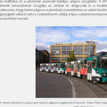
otta leállítása és a járművek azonnali hatályú, alapos vizsgálata. A 
akértők bevonásával vizsgálja az okokat és dolgozzák ki a tovább
atkozóan, hogy biztonságos-e a járművek üzemeltetése az adott körülmé
nyugtató választ adni a szakemberek, addig a típus valamennyi képvise
kocsiszínben marad.
iP ismét elővette a „biztos ami biztos” alapon megtartott KT4-eseit. Óvári Péter k
előtt 2010 őszén