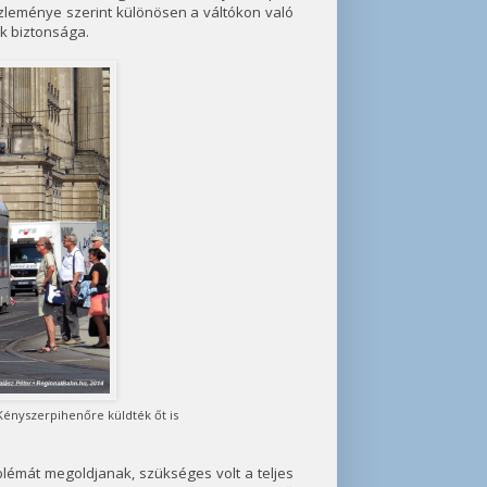
 közleménye szerint különösen a váltókon való
ek biztonsága.
Kényszerpihenőre küldték őt is
blémát megoldjanak, szükséges volt a teljes