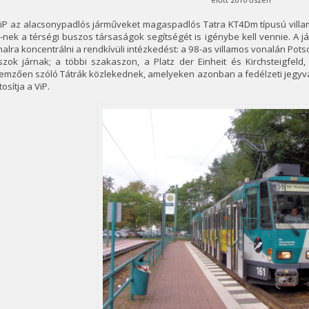
ViP az alacsonypadlós járműveket magaspadlós Tatra KT4Dm típusú villa
-nek a térségi buszos társaságok segítségét is igénybe kell vennie. A 
alra koncentrálni a rendkívüli intézkedést: a 98-as villamos vonalán Pots
szok járnak; a többi szakaszon, a Platz der Einheit és Kirchsteigfeld
lemzően szóló Tátrák közlekednek, amelyeken azonban a fedélzeti jegyv
tosítja a ViP.