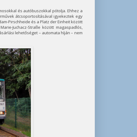
mosokkal és autóbuszokkal pótolja. Ehhez a
járművek átcsoportosításával igyekeztek egy
dam-Pirschheide és a Platz der Einheit között
, Marie-Juchacz-Straße között magaspadlós,
ásárlási lehetőséget – automata híján – nem