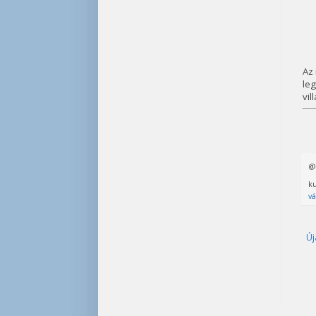
Az
leg
vil
ku
vá
Új