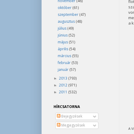
november
(46)
fl
sz
október
(61)
von
szeptember
(47)
meg
augusztus
(48)
a 
július
(49)
június
(52)
május
(51)
április
(54)
március
(55)
február
(53)
január
(57)
2013
(793)
►
2012
(971)
►
2011
(532)
►
HÍRCSATORNA
Bejegyzések
Megjegyzések
A V