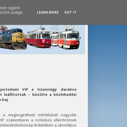
 user-agent
nerate usage
LEARN MORE
GOT IT
 potsdami ViP a tizennégy darabos
t leállítottak – közölte a közlekedési
 baj.
ál a megengedhető mértékűnél nagyobb
 ViP szakemberei a szokásos ellenőrzések
közlekedésbiztonság érdekében a járműtípus