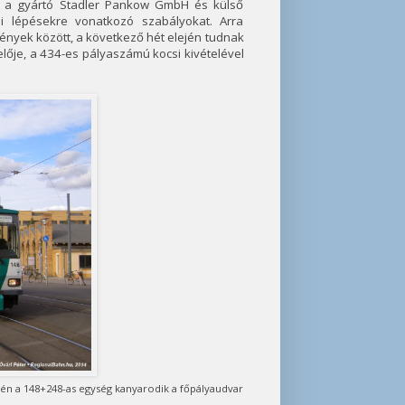
ViP a gyártó Stadler Pankow GmbH és külső
i lépésekre vonatkozó szabályokat. Arra
nyek között, a következő hét elején tudnak
lője, a 434-es pályaszámú kocsi kivételével
épén a 148+248-as egység kanyarodik a főpályaudvar