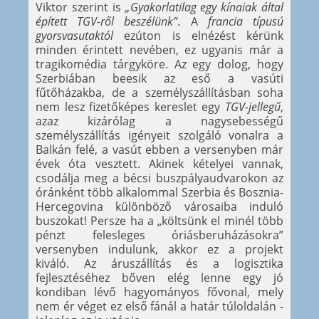
Viktor szerint is
„Gyakorlatilag egy kínaiak által
épített TGV-ről beszélünk”
. A
francia típusú
gyorsvasutaktól
ezúton is elnézést kérünk
minden érintett nevében, ez ugyanis már a
tragikomédia tárgyköre. Az egy dolog, hogy
Szerbiában beesik az eső a vasúti
fűtőházakba, de a személyszállításban soha
nem lesz fizetőképes kereslet egy
TGV-jellegű
,
azaz kizárólag a nagysebességű
személyszállítás igényeit szolgáló vonalra a
Balkán felé, a vasút ebben a versenyben már
évek óta vesztett. Akinek kételyei vannak,
csodálja meg a bécsi buszpályaudvarokon az
óránként több alkalommal Szerbia és Bosznia-
Hercegovina különböző városaiba induló
buszokat! Persze ha a „költsünk el minél több
pénzt felesleges óriásberuházásokra”
versenyben indulunk, akkor ez a projekt
kiváló. Az áruszállítás és a logisztika
fejlesztéséhez bőven elég lenne egy jó
kondiban lévő hagyományos fővonal, mely
nem ér véget ez első fánál a határ túloldalán -