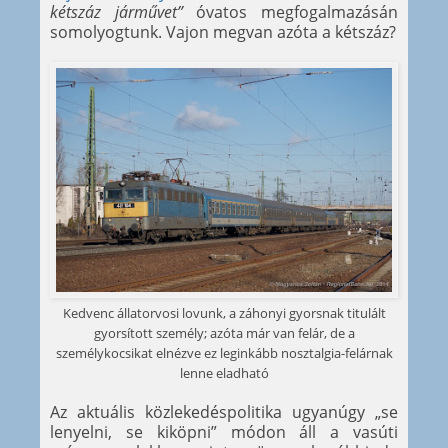
kétszáz járművet”
óvatos megfogalmazásán
somolyogtunk. Vajon megvan azóta a kétszáz?
Kedvenc állatorvosi lovunk, a záhonyi gyorsnak titulált
gyorsított személy; azóta már van felár, de a
személykocsikat elnézve ez leginkább nosztalgia-felárnak
lenne eladható
Az aktuális közlekedéspolitika ugyanúgy „se
lenyelni, se kiköpni” módon áll a vasúti