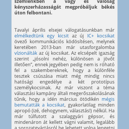
szemlénkben a vágy és valóság
kényszerházasságát megpróbáljuk békés
úton felbontani.
Tavalyi április elsejei válogatásunkban már
elmélkedtünk egy kicsit
az új
IC+ kocsikat
övező kommunikációs ködösítésen, melynek
keretében 2013-ban már utasforgalomba
vízionálták
az új kocsikat. Az elcsépelt igazság
szerint „jósolni nehéz, különösen a jövőt
illetően”, ennek jegyében pedig nem is róható
fel a szakembereknek, hogy a különféle
tesztek csúszása miatt még mindig nincs
hatósági engedélye a két prototípus
személykocsinak. Az már viszont a téma
választási kampány általi megerőszakolásának
tűnik, hogy a idén március ötödikén
mégis
bemutatták a kocsikat
, gyakorlatilag minden
apropó (izé, dehogynem, választás!) nélkül. Ha
már túlfutott a szalaggyári gépsor, és
mindenáron át kellett vágni valamit, legalább
a sorozatgyártásról be lehetett volna lengetni