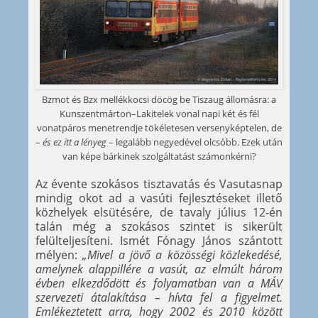
Bzmot és Bzx mellékkocsi döcög be Tiszaug állomásra: a
Kunszentmárton–Lakitelek vonal napi két és fél
vonatpáros menetrendje tökéletesen versenyképtelen, de
–
és ez itt a lényeg
– legalább negyedével olcsóbb. Ezek után
van képe bárkinek szolgáltatást számonkérni?
Az évente szokásos tisztavatás és Vasutasnap
mindig okot ad a vasúti fejlesztéseket illető
közhelyek elsütésére, de tavaly július 12-én
talán még a szokásos szintet is sikerült
felülteljesíteni. Ismét Fónagy János szántott
mélyen:
„Mivel a jövő a közösségi közlekedésé,
amelynek alappillére a vasút, az elmúlt három
évben elkezdődött és folyamatban van a MÁV
szervezeti átalakítása – hívta fel a figyelmet.
Emlékeztetett arra, hogy 2002 és 2010 között