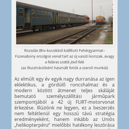
Rozsdás Bhv-kocsikból kiállított Fehérgyarmat–
Füzesabony
országos vonat
tart az új vasúti korszak, avagy
a feláras
szebb jövő
felé
(az illusztrációként használt fotók a szerző munkái)
Az elmúlt egy év egyik nagy durranása az igen
eklektikus, a gördülő roncshalmaz és a
modern közötti átmenet teljes skáláját
bemutató személyszállítási járműpark
szempontjából a 42 új FLIRT-motorvonat
érkezése. Illúziónk ne legyen, ez a beszerzés
nem feltétlenül egy hosszú távú stratégia
eredményeként, hanem inkább az Uniós
„helikopterpénz” mielőbbi hatékony leszórása