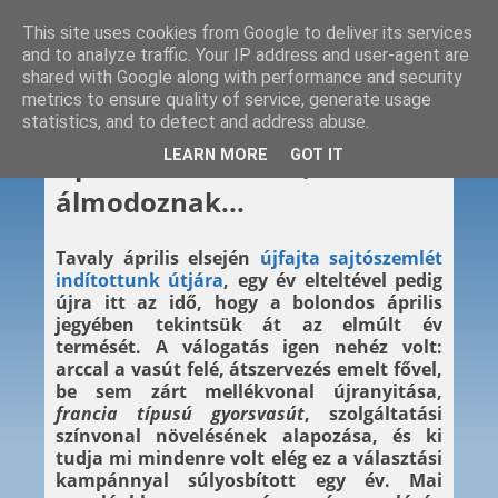
This site uses cookies from Google to deliver its services
and to analyze traffic. Your IP address and user-agent are
shared with Google along with performance and security
metrics to ensure quality of service, generate usage
statistics, and to detect and address abuse.
2014. 04. 01.
LEARN MORE
GOT IT
Áprilisi tréfa? Nem, csak
álmodoznak...
Tavaly április elsején
újfajta sajtószemlét
indítottunk útjára
, egy év elteltével pedig
újra itt az idő, hogy a bolondos április
jegyében tekintsük át az elmúlt év
termését. A válogatás igen nehéz volt:
arccal a vasút felé, átszervezés emelt fővel,
be sem zárt mellékvonal újranyitása,
francia típusú gyorsvasút
, szolgáltatási
színvonal növelésének alapozása, és ki
tudja mi mindenre volt elég ez a választási
kampánnyal súlyosbított egy év. Mai