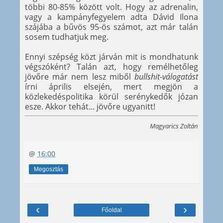
többi 80-85% között volt. Hogy az adrenalin,
vagy a kampányfegyelem adta Dávid Ilona
szájába a bűvös 95-ös számot, azt már talán
sosem tudhatjuk meg.
Ennyi szépség közt járván mit is mondhatunk
végszóként? Talán azt, hogy remélhetőleg
jövőre már nem lesz miből
bullshit-válogatást
írni április elsején, mert megjön a
közlekedéspolitika körül serénykedők józan
esze. Akkor tehát... jövőre ugyanitt!
Magyarics Zoltán
@
16:00
Megosztás
‹
›
Főoldal