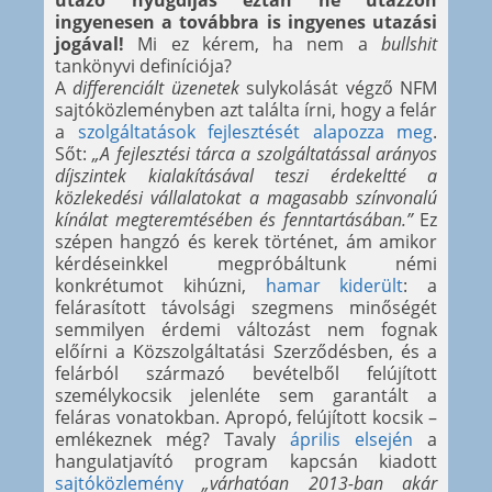
utazó nyugdíjas eztán ne utazzon
ingyenesen a továbbra is ingyenes utazási
jogával!
Mi ez kérem, ha nem a
bullshit
tankönyvi definíciója?
A
differenciált üzenetek
sulykolását végző NFM
sajtóközleményben azt találta írni, hogy a felár
a
szolgáltatások fejlesztését alapozza meg
.
Sőt:
„A fejlesztési tárca a szolgáltatással arányos
díjszintek kialakításával teszi érdekeltté a
közlekedési vállalatokat a magasabb színvonalú
kínálat megteremtésében és fenntartásában.”
Ez
szépen hangzó és kerek történet, ám amikor
kérdéseinkkel megpróbáltunk némi
konkrétumot kihúzni,
hamar kiderült
: a
felárasított távolsági szegmens minőségét
semmilyen érdemi változást nem fognak
előírni a Közszolgáltatási Szerződésben, és a
felárból származó bevételből felújított
személykocsik jelenléte sem garantált a
feláras vonatokban. Apropó, felújított kocsik –
emlékeznek még? Tavaly
április elsején
a
hangulatjavító program kapcsán kiadott
sajtóközlemény
„várhatóan 2013-ban akár