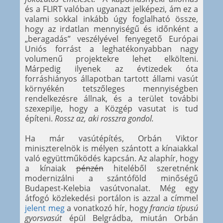
és a FLIRT valóban ugyanazt jelképezi, ám ez a
valami sokkal inkább úgy foglalható össze,
hogy az irdatlan mennyiségű és időnként a
„beragadás” veszélyével fenyegető Európai
Uniós forrást a leghatékonyabban nagy
volumenű projektekre lehet elkölteni.
Márpedig ilyenek az évtizedek óta
forráshiányos állapotban tartott állami vasút
környékén tetszőleges mennyiségben
rendelkezésre állnak, és a terület további
szexepilje, hogy a Közgép vasutat is tud
építeni.
Rossz az, aki rosszra gondol.
Ha már vasútépítés, Orbán Viktor
miniszterelnök is mélyen szántott a kínaiakkal
való együttműködés kapcsán. Az alaphír, hogy
a kínaiak
pénzén
hiteléből szeretnénk
modernizálni a szántóföld minőségű
Budapest-Kelebia vasútvonalat. Még egy
átfogó közlekedési portálon is azzal a címmel
jelent meg
a vonatkozó hír, hogy
francia típusú
gyorsvasút
épül Belgrádba, miután Orbán