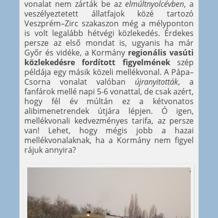
vonalat nem zárták be az
elmúltnyolcévben
, a
veszélyeztetett állatfajok közé tartozó
Veszprém–Zirc szakaszon még a mélyponton
is volt legalább hétvégi közlekedés. Érdekes
persze az első mondat is, ugyanis ha már
Győr és vidéke, a Kormány
regionális vasúti
közlekedésre fordított figyelmének
szép
példája egy másik közeli mellékvonal. A Pápa–
Csorna vonalat valóban
újranyitották
, a
fanfárok mellé napi 5-6 vonattal, de csak azért,
hogy fél év múltán ez a kétvonatos
alibimenetrendek útjára lépjen. Ó igen,
mellékvonali kedvezményes tarifa, az persze
van! Lehet, hogy mégis jobb a hazai
mellékvonalaknak, ha a Kormány nem figyel
rájuk annyira?