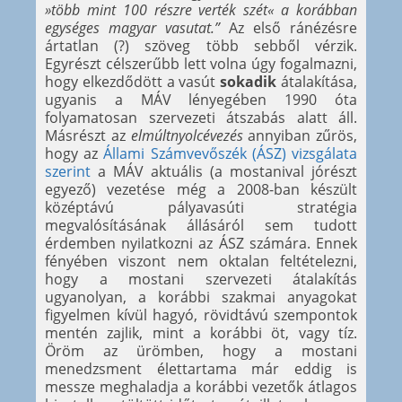
»több mint 100 részre verték szét« a korábban
egységes magyar vasutat.”
Az első ránézésre
ártatlan (?) szöveg több sebből vérzik.
Egyrészt célszerűbb lett volna úgy fogalmazni,
hogy elkezdődött a vasút
sokadik
átalakítása,
ugyanis a MÁV lényegében 1990 óta
folyamatosan szervezeti átszabás alatt áll.
Másrészt az
elmúltnyolcévezés
annyiban zűrös,
hogy az
Állami Számvevőszék (ÁSZ) vizsgálata
szerint
a MÁV aktuális (a mostanival jórészt
egyező) vezetése még a 2008-ban készült
középtávú pályavasúti stratégia
megvalósításának állásáról sem tudott
érdemben nyilatkozni az ÁSZ számára. Ennek
fényében viszont nem oktalan feltételezni,
hogy a mostani szervezeti átalakítás
ugyanolyan, a korábbi szakmai anyagokat
figyelmen kívül hagyó, rövidtávú szempontok
mentén zajlik, mint a korábbi öt, vagy tíz.
Öröm az ürömben, hogy a mostani
menedzsment élettartama már eddig is
messze meghaladja a korábbi vezetők átlagos