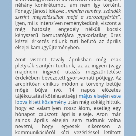
néhány konkrétumot, ám nem így történt.
Fónagy Jánost idézve:
„minden remény, szándék
szerint megvalósulhat majd a sorozatgyártás”
.
Igen, mi is intenzíven reménykedünk, viszont a
még hatósági engedély nélküli kocsik
kényszerű bemutatójára gyakorlatilag üres
kézzel érkezés nálunk tuti befutó az április
elsejei kamugyűjteményben.
Amit viszont tavaly áprilisban még csak
pletykák szintjén tudtunk, az az ingyen (vagy
majdnem ingyen) utazás megszüntetése
érdekében bevezetett gyorsvonati pótjegy. Az
arcpirítóan cinikus módon a törvény betűje
mögé bújva (vö. 14 napos előzetes
tájékoztatási kötelezettség)
május elsején este
lopva kitett közlemény
után még sokáig hittük,
hogy ez valamilyen rossz álom, esetleg egy
hónapot csúszott április elseje. Azon már
sajnos április elsején sem tudtunk volna
nevetni, hogy egyesek sikeresen a
kommunikációról kézi vezérléssel letiltott