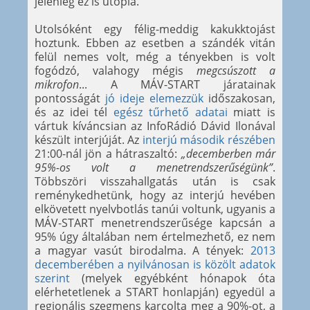
jelenleg ez is utópia.
Utolsóként egy félig-meddig kakukktojást
hoztunk. Ebben az esetben a szándék vitán
felül nemes volt, még a tényekben is volt
fogódzó, valahogy mégis
megcsúszott a
mikrofon
... A MÁV-START járatainak
pontosságát
jó ideje elemezzük
időszakosan,
és az idei tél
egész tűrhető adatai
miatt is
vártuk kíváncsian az InfoRádió Dávid Ilonával
készült interjúját. Az
interjú második részében
21:00-nál jön a hátraszaltó:
„decemberben már
95%-os volt a menetrendszerűségünk”
.
Többszöri visszahallgatás után is csak
reménykedhetünk, hogy az interjú hevében
elkövetett nyelvbotlás tanúi voltunk, ugyanis a
MÁV-START menetrendszerűsége kapcsán a
95% úgy általában nem értelmezhető, ez nem
a magyar vasút birodalma. A tények:
2013
decemberében a nyilvánosan is közölt adatok
szerint
(melyek egyébként hónapok óta
elérhetetlenek a START honlapján) egyedül a
regionális szegmens karcolta meg a 90%-ot, a