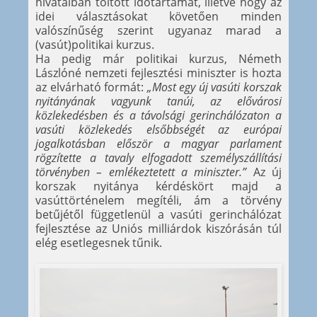
hivatalban töltött időtartamát, illetve hogy az
idei választásokat követően minden
valószínűség szerint ugyanaz marad a
(vasút)politikai kurzus.
Ha pedig már politikai kurzus, Németh
Lászlóné nemzeti fejlesztési miniszter is hozta
az elvárható formát:
„Most egy új vasúti korszak
nyitányának vagyunk tanúi, az elővárosi
közlekedésben és a távolsági gerinchálózaton a
vasúti közlekedés elsőbbségét az európai
jogalkotásban először a magyar parlament
rögzítette a tavaly elfogadott személyszállítási
törvényben – emlékeztetett a miniszter.”
Az új
korszak nyitánya kérdéskört majd a
vasúttörténelem megítéli, ám a törvény
betűjétől függetlenül a vasúti gerinchálózat
fejlesztése az Uniós milliárdok kiszórásán túl
elég esetlegesnek tűnik.