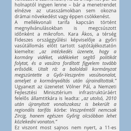
holnaptól ingyen lenne – bár a menetrendet
elnézve az utasszámokban sem okozna
drámai növekedést vagy éppen csökkenést.
A mellékvonali tarifa kapcsán történt
megnyilvánulásokban is megcsúszott
időnként a mikrofon. Kara Ákos, a térség
Fideszes országgyűlési képviselője a győri
vasútállomás előtt tartott sajtótájékoztatón
kiemelte:
„az intézkedés üzenete, hogy a
kormány vidéket, vidékieket segítő politikát
folytat, és a vasútra fordított figyelem tovább
erősödik. Utalt rá: a baloldali kormányzat
megszüntette a Győr-Veszprém vasútvonalat,
amelyet a kormányváltás után újraindítottak.”
Ugyanezt az üzenetet Völner Pál, a Nemzeti
Fejlesztési Minisztérium infrastruktúráért
felelős államtitkára is leadta:
„az utolsó, 2010
után újranyitott vonalszakasz is bekerült a
regionális tarifás körbe: Veszprémtől nemcsak
Zircig, hanem egészen Győrig olcsóbban lehet
közlekedni vonaton.”
Ez viszont most sajnos nem nyert, a 11-es