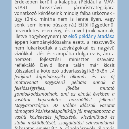
érdekében került a kalapba. (Például a MÁV-
START hossztávú járműstratégiájára
vonatkozó kérdéseink mindig falba ütköznek -
úgy tűnik, mintha nem is lenne ilyen, vagy
senki sem lenne büszke rá.) Ettől függetlenül
örvendetes esemény, és mivel (mik vannak,
illetve hogyhogynem) az
első példány átadása
éppen kampányidőszakra esett, a résztvevők
nem fukarkodtak a szóvirágokkal és nagyívű
víziókkal. Ízlés és szimpátia dolga ez is, ám a
nemzeti fejlesztési miniszter szavaira
reflektáló Dávid Ilona talán már kicsit
túlszaladt a kötelező udvariassági körökön:
„A
felújított kápolnásnyéki állomás és az új
motorvonat nagyszerű példája annak a
felelősségteljes, jövőbe mutató
gondolkodásmódnak, ami az elmúlt években a
vasúttal kapcsolatos hozzáállást jellemzi
Magyarországon. Az utóbbi időszak vasutat
támogató közlekedéspolitikája jól megalapozza a
vasúti közlekedés fejlesztését, kiszámítható és
stabil működtetését, szolgáltatási színvonalának
fokozatos emelését.”
A kápolnásnyéki állomás