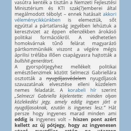
vasútra kenték a tisztán a Nemzeti Fejlesztési
Minisztérium és KTI szak(?)emberei által
megálmodott tébolyt – ennek hatásait
akkori
véleménycikkünkben
is elemeztük, sőt
egyúttal a pártatlanság jegyében lehúztuk a
keresztvizet az éppen ellenzékben árokásó
politikai formációkról. A védhetetlen
homokvárnak tűnő felárat magyarázó
pártkommünikék viszont a végére mégis
áprilisi tréfába illően csapágyasra hajtották a
bullshit-generátort
.
A gyorspótjegyhez mellékelt politikai
emésztőenzimek között Selmeczi Gabriellára
osztották a
nyugdíjasvédelem
nyugdíjasok
szavazatának elvesztése elleni küzdelem
nemes feladatát. A
korabeli hír
szerint
„Selmeczi Gabriella kijelentette: minden olyan
közlekedési jegy, amely eddig ingyen járt a
nyugdíjasoknak, ezután is ingyenes lesz.”
Hát
persze hogy ingyenes marad minden ami
eddig is
ingyenes volt –
hiszen pont azért
kellett az
új
pótjegy, hogy az ingyenesen