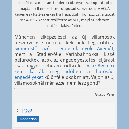
esedékes, a mostani tenderen bizonyos szempontból a
majdani villamosok prototípusait szerzi be az MVG. A
képen egy R2.2-es érkezik a Hauptbahnhofhoz. Ezt a típust
1994-1997 között szállította az AEG, majd az Adtranz
(fotók: Halász Péter)
München elképzelései az új villamosok
beszerzésére nem új keletűek. Legutóbb
a
Siemenstől azért rendeltek
nyolc Aveniót
,
mert a Stadler-féle Variobahnokkal kissé
befürödtek, azok az engedélyeztetési eljárást
csak nagyon nehezen tudták le. De
az Aveniók
sem kapták meg időben a hatósági
engedélyeket
különféle okok miatt. Vajon az új
villamosoknál már ezzel nem lesz gond?
Halász Péter
@
11:00
Megosztás