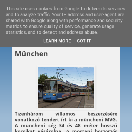
This site uses cookies from Google to deliver its services
and to analyze traffic. Your IP address and user-agent are
shared with Google along with performance and security
metrics to ensure quality of service, generate usage
statistics, and to detect and address abuse.
2014. 05. 16.
LEARN MORE
GOT IT
Hosszú villamosokat vesz
München
Tizenhárom villamos beszerzésére
vonatkozó tendert írt ki a müncheni MVG.
A müncheni cég 34 és 48 méter hosszú
kocsikat vásárolna. A mostani beszerzés