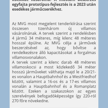
egyfajta prototípus-fejlesztés is a 2023 után
esedékes járműcserékhez.
Az MVG most megjelent tenderkiírása szerint
összesen tizenhárom új villamos
vásárolnának. A tervek szerint a rendelésben
4 jármű 34 méteres, míg kilenc 48 méteres
hosszal épülne. Az MVG célja a járművek
beszerzésével az, hogy bővítse a
rendelkezésre álló kapacitásokat a forgalmas
villamosvonalakon.
A tervek szerint a kilenc darab 48 méteres
villamoskocsi a most közlekedő 34 méter
hosszú járműveket válthatja majd le a 20/21-
es vonalon a Hauptbahnhof és a Westfriedhof
között, valamint a 16-os és a 17-es villamos
vonalán a Hauptbahnhof és a Romanplatz
között. Ezeken a szakaszokon az egyes
szerelvények befogadóképessége így 220-ról
270 főre növekedne.