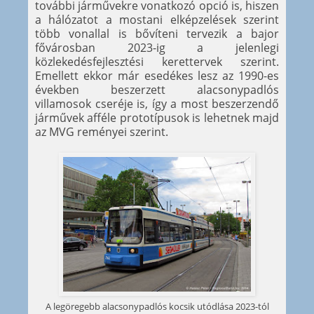
további járművekre vonatkozó opció is, hiszen
a hálózatot a mostani elképzelések szerint
több vonallal is bővíteni tervezik a bajor
fővárosban 2023-ig a jelenlegi
közlekedésfejlesztési kerettervek szerint.
Emellett ekkor már esedékes lesz az 1990-es
években beszerzett alacsonypadlós
villamosok cseréje is, így a most beszerzendő
járművek afféle prototípusok is lehetnek majd
az MVG reményei szerint.
A legöregebb alacsonypadlós kocsik utódlása 2023-tól