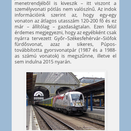
menetrendjéből is kiveszik – itt viszont a
személyvonati pótlás nem valószínű. Az indok
információink szerint az, hogy egy-egy
vonaton az átlagos utasszám 120-200 fő és ez
már – állítólag – gazdaságtalan. Ezen felül
érdemes megjegyezni, hogy az egyébként csak
nyárra tervezett Győr–Székesfehérvár–Siófok
fürdősvonat, azaz a sikeres, Púpos-
továbbította gyorsvonatpár (1987 és a 1988-
as számú vonatok) is megszűnne, illetve el
sem indulna 2015 nyarán.