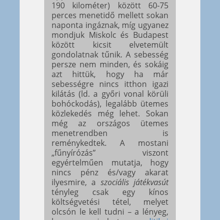
190 kilométer) között 60-75
perces menetidő mellett sokan
naponta ingáznak, míg ugyanez
mondjuk Miskolc és Budapest
között kicsit elvetemült
gondolatnak tűnik. A sebesség
persze nem minden, és sokáig
azt hittük, hogy ha már
sebességre nincs itthon igazi
kilátás (ld. a győri vonal körüli
bohóckodás), legalább ütemes
közlekedés még lehet. Sokan
még az országos ütemes
menetrendben is
reménykedtek. A mostani
„fűnyírózás” viszont
egyértelműen mutatja, hogy
nincs pénz és/vagy akarat
ilyesmire, a
szociális játékvasút
tényleg csak egy kínos
költségvetési tétel, melyet
olcsón le kell tudni – a lényeg,