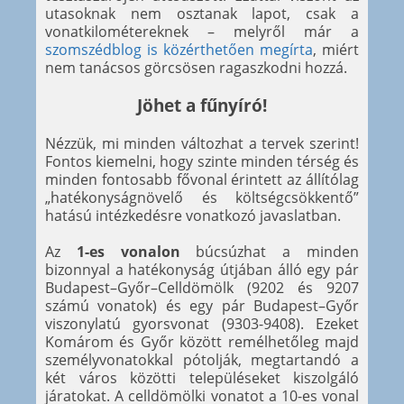
utasoknak nem osztanak lapot, csak a
vonatkilométereknek – melyről már a
szomszédblog is közérthetően megírta
, miért
nem tanácsos görcsösen ragaszkodni hozzá.
Jöhet a fűnyíró!
Nézzük, mi minden változhat a tervek szerint!
Fontos kiemelni, hogy szinte minden térség és
minden fontosabb fővonal érintett az állítólag
„hatékonyságnövelő és költségcsökkentő”
hatású intézkedésre vonatkozó javaslatban.
Az
1-es vonalon
búcsúzhat a minden
bizonnyal a hatékonyság útjában álló egy pár
Budapest–Győr–Celldömölk (9202 és 9207
számú vonatok) és egy pár Budapest–Győr
viszonylatú gyorsvonat (9303-9408). Ezeket
Komárom és Győr között remélhetőleg majd
személyvonatokkal pótolják, megtartandó a
két város közötti településeket kiszolgáló
járatokat. A celldömölki vonatot a 10-es vonal