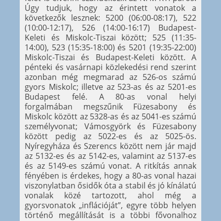
Úgy tudjuk, hogy az érintett vonatok a
következők lesznek: 5200 (06:00-08:17), 522
(10:00-12:17), 526 (14:00-16:17) Budapest-
Keleti és Miskolc-Tiszai között; 525 (11:35-
14:00), 523 (15:35-18:00) és 5201 (19:35-22:00)
Miskolc-Tiszai és Budapest-Keleti között. A
pénteki és vasárnapi közlekedési rend szerint
azonban még megmarad az 526-os számú
gyors Miskolc; illetve az 523-as és az 5201-es
Budapest felé. A 80-as vonal helyi
forgalmában megszűnik Füzesabony és
Miskolc között az 5328-as és az 5041-es számú
személyvonat; Vámosgyörk és Füzesabony
között pedig az 5022-es és az 5025-ös.
Nyíregyháza és Szerencs között nem jár majd
az 5132-es és az 5142-es, valamint az 5137-es
és az 5149-es számú vonat. A ritkítás annak
fényében is érdekes, hogy a 80-as vonal hazai
viszonylatban ősidők óta a stabil és jó kínálatú
vonalak közé tartozott, ahol még a
gyorsvonatok „inflációját”, egyre több helyen
történő megállítását is a többi fővonalhoz