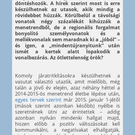
döntéshozók. A hírek szerint most is erre
készülhetnek az utasok, akik mindig a
rövidebbet húzzák. Körülbelül a távolsági
vonatok négy százalékát kihúzzák a
menetrendből, de a regionális forgalmat
bonyolító személyvonatok és a
mellékvonalak sem maradnak ki a „jóból” –
és igen, a „mindentújranyitunk” után
ismét a kertek alatt lopakodik a
vonalbezárás. Az ötlettelenség örök?
Komoly járatritkításokra készülhetnek a
vasutat választó utazók, amit mielőbb, még
talán a jövő év elején, azaz néhány héttel a
2014-2015-ös menetrend életbe lépése után,
egyes tervek szerint
már 2015. január 1-jétől
(mások szerint azonban később) nyélbe is
szeretnének ütni az érintettek – addig
azonban nyilván mindenki hallgat majd,
hiszen előbb a pozitív változásokat kell
kommunikálni, a negatívakat elhallgatják,