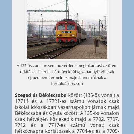
A 135-ös vonalon sem hoz érdemi megtakarítást az ütem
ritkítása – hiszen a járművekből ugyanannyi kell, csak
éppen nem termelnek majd, hanem állnak a
fordulóállomáson
Szeged és Békéscsaba
között (135-ös vonal) a
17714 és a 17721-es számú vonatok csak
iskolai időszakban vasárnapokon járnak majd
Békéscsaba és Gyula között. A 135-ös vonalon
csak hétvégén közlekedik majd a 7702, 7707,
7712 és a 7717-es számú vonat; csak
hétköznapra korlátozzák a 7704-es és a 7705-