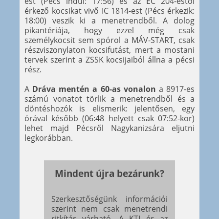
est (Pécs indul: 17:56) és az EC 204-estől
érkező kocsikat vivő IC 1814-est (Pécs érkezik:
18:00) veszik ki a menetrendből. A dolog
pikantériája, hogy ezzel még csak
személykocsit sem spórol a MÁV-START, csak
részviszonylaton kocsifutást, mert a mostani
tervek szerint a ZSSK kocsijaiból állna a pécsi
rész.
A
Dráva mentén a 60-as vonalon
a 8917-es
számú vonatot törlik a menetrendből és a
döntéshozók is elismerik: jelentősen, egy
órával később (06:48 helyett csak 07:52-kor)
lehet majd Pécsről Nagykanizsára eljutni
legkorábban.
Mindent újra bezárunk?
Szerkesztőségünk információi
szerint nem csak menetrendi
ritkítás várható. A KTI és az