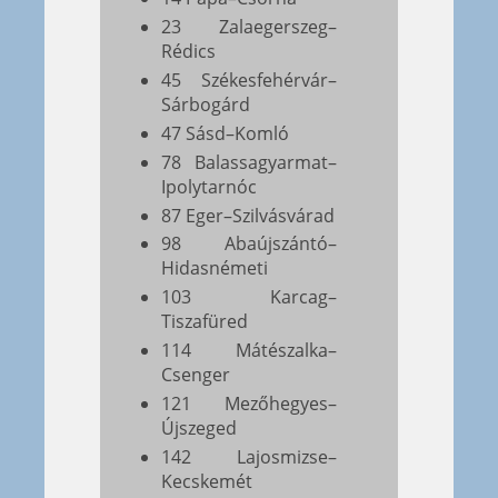
23 Zalaegerszeg–
Rédics
45 Székesfehérvár–
Sárbogárd
47 Sásd–Komló
78 Balassagyarmat–
Ipolytarnóc
87 Eger–Szilvásvárad
98 Abaújszántó–
Hidasnémeti
103 Karcag–
Tiszafüred
114 Mátészalka–
Csenger
121 Mezőhegyes–
Újszeged
142 Lajosmizse–
Kecskemét