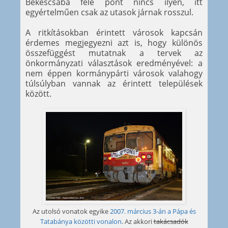
Békéscsaba felé pont nincs ilyen, itt
egyértelműen csak az utasok járnak rosszul.
A ritkításokban érintett városok kapcsán
érdemes megjegyezni azt is, hogy különös
összefüggést mutatnak a tervek az
önkormányzati választások eredményével: a
nem éppen kormánypárti városok valahogy
túlsúlyban vannak az érintett települések
között.
Az utolsó vonatok egyike
2007. március 3-án a Pápa és
Tatabánya közötti vonalon
. Az akkori
takácsadók