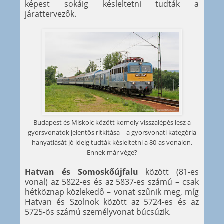
képest sokáig késleltetni tudták a
járattervezők.
Budapest és Miskolc között komoly visszalépés lesz a
gyorsvonatok jelentős ritkítása – a gyorsvonati kategória
hanyatlását jó ideig tudták késleltetni a 80-as vonalon.
Ennek már vége?
Hatvan és Somoskőújfalu
között (81-es
vonal) az 5822-es és az 5837-es számú – csak
hétköznap közlekedő – vonat szűnik meg, míg
Hatvan és Szolnok között az 5724-es és az
5725-ös számú személyvonat búcsúzik.