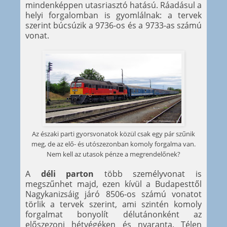
mindenképpen utasriasztó hatású. Ráadásul a
helyi forgalomban is gyomlálnak: a tervek
szerint búcsúzik a 9736-os és a 9733-as számú
vonat.
Az északi parti gyorsvonatok közül csak egy pár szűnik
meg, de az elő- és utószezonban komoly forgalma van.
Nem kell az utasok pénze a megrendelőnek?
A
déli parton
több személyvonat is
megszűnhet majd, ezen kívül a Budapesttől
Nagykanizsáig járó 8506-os számú vonatot
törlik a tervek szerint, ami szintén komoly
forgalmat bonyolít délutánonként az
előszezoni hétvégéken és nyaranta. Télen