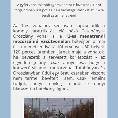
A győri vonalról több gyorsvonatot is kivesznek. Helyi
forgalomban lesz pótlás, de a távolsági utasokat az IC-kre
tereli az új menetrend
Az 1-es vonalhoz szorosan kapcsolódik a
komoly járatritkítás elé néző Tatabánya–
Oroszlány vonal is: a
12-es menetrendi
mezőszámú vasútvonalon
hétvégén a mai
és a menetrendváltástól érvényes 60 helyett
120 perces ütemben járnak majd a vonatok,
ha bevezetik a tervezett korlátozást – az
egyetlen „előny” csak annyi lesz, hogy a
korszerű villamos motorvonat Tatabányán és
Oroszlányban üdül egy órát, cserében viszont
nem termel bevételt sem. Csak remélni
tudjuk, hogy tényleg mindössze ennyi
hiányzott a hatékonysághoz.