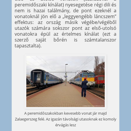
peremidőszaki kínálat) nyesegetése régi dili és
nem is hazai találmány, de pont ezeknél a
vonatoknál jön elő a „leggyengébb láncszem”
effektus: az ország másik végébe/végéből
utazók számára sokszor pont az első-utolsó
vonatokra épül az értelmes kínálat (ezt a
szerző saját bőrén is számtalanszor
tapasztalta).
A peremidőszakokban kevesebb vonat jár majd
Zalaegerszeg felé. Az igazán távolsági utasoknak ez komoly
érvágás lesz