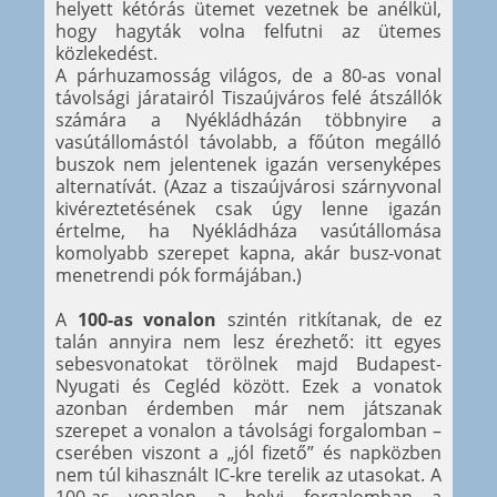
helyett kétórás ütemet vezetnek be anélkül,
hogy hagyták volna felfutni az ütemes
közlekedést.
A párhuzamosság világos, de a 80-as vonal
távolsági járatairól Tiszaújváros felé átszállók
számára a Nyékládházán többnyire a
vasútállomástól távolabb, a főúton megálló
buszok nem jelentenek igazán versenyképes
alternatívát. (Azaz a tiszaújvárosi szárnyvonal
kivéreztetésének csak úgy lenne igazán
értelme, ha Nyékládháza vasútállomása
komolyabb szerepet kapna, akár busz-vonat
menetrendi pók formájában.)
A
100-as vonalon
szintén ritkítanak, de ez
talán annyira nem lesz érezhető: itt egyes
sebesvonatokat törölnek majd Budapest-
Nyugati és Cegléd között. Ezek a vonatok
azonban érdemben már nem játszanak
szerepet a vonalon a távolsági forgalomban –
cserében viszont a „jól fizető” és napközben
nem túl kihasznált IC-kre terelik az utasokat. A