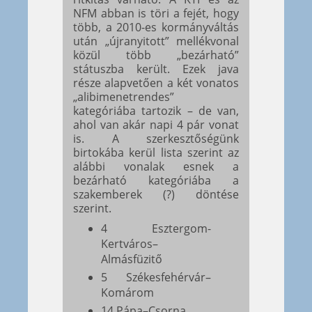
NFM abban is töri a fejét, hogy
több, a 2010-es kormányváltás
után „újranyitott” mellékvonal
közül több „bezárható”
státuszba került. Ezek java
része alapvetően a két vonatos
„alibimenetrendes”
kategóriába tartozik – de van,
ahol van akár napi 4 pár vonat
is. A szerkesztőségünk
birtokába kerül lista szerint az
alábbi vonalak esnek a
bezárható kategóriába a
szakemberek (?) döntése
szerint.
4 Esztergom-
Kertváros–
Almásfüzitő
5 Székesfehérvár–
Komárom
14 Pápa–Csorna