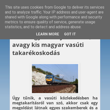
This site uses cookies from Google to deliver its services
and to analyze traffic. Your IP address and user-agent are
shared with Google along with performance and security
metrics to ensure quality of service, generate usage
statistics, and to detect and address abuse.
2014. 12. 10.
LEARN MORE
GOT IT
A vasútgyilkos újra támad,
avagy kis magyar vasúti
takarékoskodás
Úgy tűnik, a vasúti közlekedésben ha
megtakarításról van szó, akkor csak egy
megoldást látnak egyes szakemberek és a