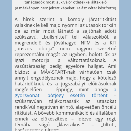
tanácsadók most is „kiváló” ötletekkel álltak elő
(a másképpen nem jelzett képeket Halász Péter készítette)
A hírek szerint a komoly járatritkítást
valakinek le kell majd nyomni az utasok torkán
de az már most látható a sajtónak adott
szűkszavú, „bullshittel” teli válaszokból, a
megrendelő és jóváhagyó NFM és a KTI
„buszos lobbija” nem nagyon szeretné
reprezentálni magát az ügyben, holott ők az
igazi motorjai a változtatásoknak. A
vasúttársaság pedig egyelőre hallgat. Ami
biztos: a MÁV-START-nak várhatóan csak
annyit engedélyeznek majd, hogy a kötelező
határidőknek és a jogszabályi előírásoknak
megfelelően – éppúgy, mint ahogy
a
gyorsvonati pótjegy esetén történt
–
szűkszavúan tájékoztassák az utasokat
rendkívül negatívan érintő, alapvetően öncélú
ritkítást. A bővebb kommunikáció és általában
ennek az előkészítése – idézve egy régi,
témába vágó „klasszikust” – „tiltott,
határozottan tiltott”.