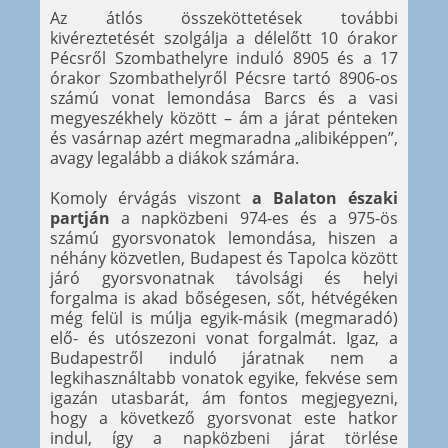
Az átlós összeköttetések további
kivéreztetését szolgálja a délelőtt 10 órakor
Pécsről Szombathelyre induló 8905 és a 17
órakor Szombathelyről Pécsre tartó 8906-os
számú vonat lemondása Barcs és a vasi
megyeszékhely között – ám a járat pénteken
és vasárnap azért megmaradna „alibiképpen”,
avagy legalább a diákok számára.
Komoly érvágás viszont
a Balaton északi
partján
a napközbeni 974-es és a 975-ös
számú gyorsvonatok lemondása, hiszen a
néhány közvetlen, Budapest és Tapolca között
járó gyorsvonatnak távolsági és helyi
forgalma is akad bőségesen, sőt, hétvégéken
még felül is múlja egyik-másik (megmaradó)
elő- és utószezoni vonat forgalmát. Igaz, a
Budapestről induló járatnak nem a
legkihasználtabb vonatok egyike, fekvése sem
igazán utasbarát, ám fontos megjegyezni,
hogy a következő gyorsvonat este hatkor
indul, így a napközbeni járat törlése