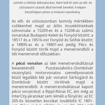
szintén a ritkítás áldozata lesz. Nem kell itt sem az elő- és
utószezoni utasok által termelt bevétel. A képen
Keszthelyen pihen a miskolci szerelvény
Az elő- és utószezonban komoly mértékben
csökkenhet majd az átlós összeköttetések
színvonala: a 15209-es és a 15208-as számú
vonatokat Budapest-Keleti és Fonyód között; a
18517 és a 18516-ost Fonyód és Siófok között;
a 18800-as és a 18801-est pedig Pécs és
Fonyód között törlik majd a menetrendből a
téli menetrendi időszakban.
A
pécsi vonalon
az idei menetrendváltással
bevezetendő Pusztaszabolcs–Dombóvár
viszonylatú motorvonatos személyvonatok
közül legalább két pár vonatot Sárbogárd és
Dombóvár között törölnek majd a
menetrendből. A menetrendváltással kapott
pécsi vonatrészt a Rippl-Rónai EC, ám még az
InterCity-járatokat sem kíméli a fűnyírás: az EC
205-ös közvetlen kocsikat továbbító IC 1801-