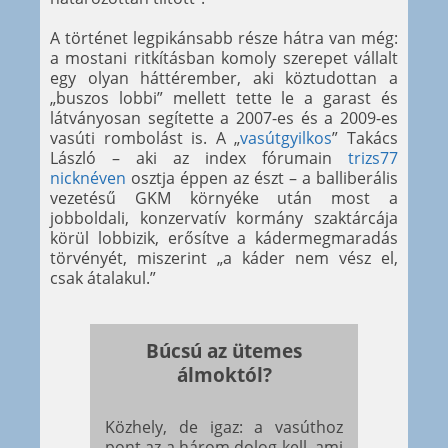
A történet legpikánsabb része hátra van még:
a mostani ritkításban komoly szerepet vállalt
egy olyan háttérember, aki köztudottan a
„buszos lobbi” mellett tette le a garast és
látványosan segítette a 2007-es és a 2009-es
vasúti rombolást is. A „
vasútgyilkos
” Takács
László – aki az index fórumain
trizs77
nicknéven
osztja éppen az észt – a balliberális
vezetésű GKM környéke után most a
jobboldali, konzervatív kormány szaktárcája
körül lobbizik, erősítve a kádermegmaradás
törvényét, miszerint „a káder nem vész el,
csak átalakul.”
Búcsú az ütemes
álmoktól?
Közhely, de igaz: a vasúthoz
pont az a három dolog kell, ami