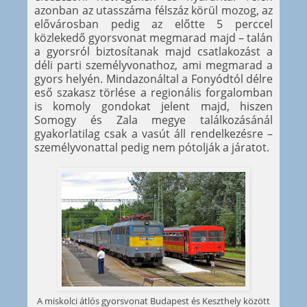
azonban az utasszáma félszáz körül mozog, az
elővárosban pedig az előtte 5 perccel
közlekedő gyorsvonat megmarad majd – talán
a gyorsról biztosítanak majd csatlakozást a
déli parti személyvonathoz, ami megmarad a
gyors helyén. Mindazonáltal a Fonyódtól délre
eső szakasz törlése a regionális forgalomban
is komoly gondokat jelent majd, hiszen
Somogy és Zala megye találkozásánál
gyakorlatilag csak a vasút áll rendelkezésre –
személyvonattal pedig nem pótolják a járatot.
A miskolci átlós gyorsvonat Budapest és Keszthely között