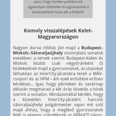
azon, hogy minden politikai erő
ugyanolyan ötlettelen és ugyanazokat a
tanácsadókat húzza elő a fiókból?
Komoly visszalépések Kelet-
Magyarországon
Nagyon durva ritkítás jön majd a
Budapest–
Miskolc–Sátoraljaújhely
viszonylatú vonatok
esetében: a tervek szerint Budapest-Keleti és
Miskolc között csak négyóránként (!)
közlekednek majd a gyorsvonatok, az utasokat
láthatóan az InterCity-járatokra tereli a MÁV-
csoport és az NFM – ám ezek erősítése erősen
kérdéses... Igaz, hogy pénteken és vasárnap
délután megmarad a két órás követés a hírek
szerint a vonalon. Mindazonáltal kérdés, hogy
a közvetlen InterCity-járatért harcoló
sátoraljaújhelyi polgármester vajon mit szól
majd ahhoz, hogy a meglévő gyorsvonatok
felét is elvenni szándékozik az NFM-KTI páros.