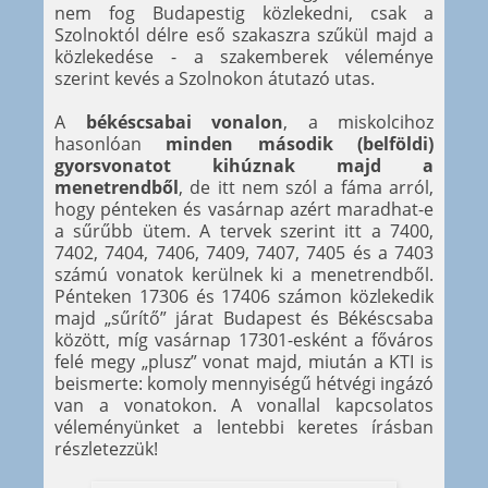
nem fog Budapestig közlekedni, csak a
Szolnoktól délre eső szakaszra szűkül majd a
közlekedése - a szakemberek véleménye
szerint kevés a Szolnokon átutazó utas.
A
békéscsabai vonalon
, a miskolcihoz
hasonlóan
minden második (belföldi)
gyorsvonatot kihúznak majd a
menetrendből
, de itt nem szól a fáma arról,
hogy pénteken és vasárnap azért maradhat-e
a sűrűbb ütem. A tervek szerint itt a 7400,
7402, 7404, 7406, 7409, 7407, 7405 és a 7403
számú vonatok kerülnek ki a menetrendből.
Pénteken 17306 és 17406 számon közlekedik
majd „sűrítő” járat Budapest és Békéscsaba
között, míg vasárnap 17301-esként a főváros
felé megy „plusz” vonat majd, miután a KTI is
beismerte: komoly mennyiségű hétvégi ingázó
van a vonatokon. A vonallal kapcsolatos
véleményünket a lentebbi keretes írásban
részletezzük!