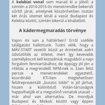
A
kelebiai vonal
sem marad ki a jóból: a
szintén a 2014-2015-ös menetrendbe bekerült
sűrítő járat, amelynek köszönhetően tisztán
két órás ütemet kínál a vasút Budapest és
Kelebia között, szintén kikerül a kínálatból.
A kádermegmaradás törvénye
Vajon mi van a háttérben? Erről sokféle
találgatást hallottunk. Tudni vélik, hogy a
MÁV-START vezetői közül az érintettek azért
üdvözölték az ötletet, mert így kevesebb
személykocsit kell kiizzadniuk magukból a napi
forgalom fenntartásához, de éppúgy jól jön a
ritkítás a megrendelő NFM-nek is. Ezen felül
persze a menetrendeket egyeztető,
koordináló KTI-ben meglehetősen
felülreprezentált „buszos lobbi” is jól járhat,
hiszen a különböző Volán-társaságok
happolhatják el a megszűnő vonatok utasait –
már ahol van alternatíva. De mondjuk
Budapest és Miskolc között vagy éppen