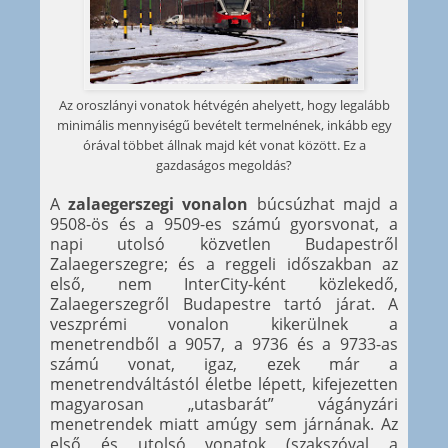
Az oroszlányi vonatok hétvégén ahelyett, hogy legalább
minimális mennyiségű bevételt termelnének, inkább egy
órával többet állnak majd két vonat között. Ez a
gazdaságos megoldás?
A
zalaegerszegi vonalon
búcsúzhat majd a
9508-ös és a 9509-es számú gyorsvonat, a
napi utolsó közvetlen Budapestről
Zalaegerszegre; és a reggeli időszakban az
első, nem InterCity-ként közlekedő,
Zalaegerszegről Budapestre tartó járat. A
veszprémi vonalon kikerülnek a
menetrendből a 9057, a 9736 és a 9733-as
számú vonat, igaz, ezek már a
menetrendváltástól életbe lépett, kifejezetten
magyarosan „utasbarát” vágányzári
menetrendek miatt amúgy sem járnának. Az
első és utolsó vonatok (szakszóval a