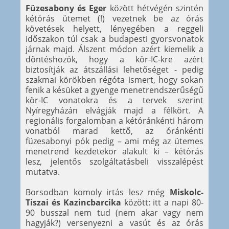
Füzesabony és Eger
között hétvégén szintén
kétórás ütemet (!) vezetnek be az órás
követések helyett, lényegében a reggeli
időszakon túl csak a budapesti gyorsvonatok
járnak majd. Álszent módon azért kiemelik a
döntéshozók, hogy a kör-IC-kre azért
biztosítják az átszállási lehetőséget - pedig
szakmai körökben régóta ismert, hogy sokan
fenik a késüket a gyenge menetrendszerűségű
kör-IC vonatokra és a tervek szerint
Nyíregyházán elvágják majd a félkört. A
regionális forgalomban a kétóránkénti három
vonatból marad kettő, az óránkénti
füzesabonyi pók pedig – ami még az ütemes
menetrend kezdetekor alakult ki – kétórás
lesz, jelentős szolgáltatásbeli visszalépést
mutatva.
Borsodban komoly irtás lesz még
Miskolc-
Tiszai és Kazincbarcika
között: itt a napi 80-
90 busszal nem tud (nem akar vagy nem
hagyják?) versenyezni a vasút és az órás