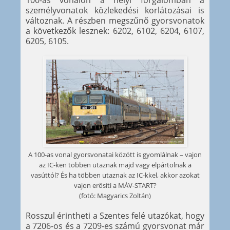
100-as vonalon a helyi forgalomban a
személyvonatok közlekedési korlátozásai is
változnak. A részben megszűnő gyorsvonatok
a következők lesznek: 6202, 6102, 6204, 6107,
6205, 6105.
A 100-as vonal gyorsvonatai között is gyomlálnak – vajon
az IC-ken többen utaznak majd vagy elpártolnak a
vasúttól? És ha többen utaznak az IC-kkel, akkor azokat
vajon erősíti a MÁV-START?
(fotó: Magyarics Zoltán)
Rosszul érintheti a Szentes felé utazókat, hogy
a 7206-os és a 7209-es számú gyorsvonat már