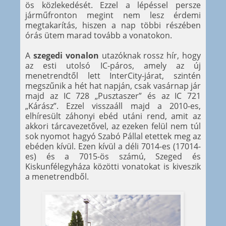
ös közlekedését. Ezzel a lépéssel persze
járműfronton megint nem lesz érdemi
megtakarítás, hiszen a nap többi részében
órás ütem marad tovább a vonatokon.
A
szegedi vonalon
utazóknak rossz hír, hogy
az esti utolsó IC-páros, amely az új
menetrendtől lett InterCity-járat, szintén
megszűnik a hét hat napján, csak vasárnap jár
majd az IC 728 „Pusztaszer” és az IC 721
„Kárász”. Ezzel visszaáll majd a 2010-es,
elhíresült záhonyi ebéd utáni rend, amit az
akkori tárcavezetővel, az ezeken felül nem túl
sok nyomot hagyó Szabó Pállal etettek meg az
ebéden kívül. Ezen kívül a déli 7014-es (17014-
es) és a 7015-ös számú, Szeged és
Kiskunfélegyháza közötti vonatokat is kiveszik
a menetrendből.