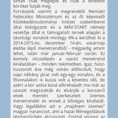
simán csak meglépik és csak a kötelező
köröket futják meg.
Forrásaink szerint a megrendelő Nemzeti
Fejlesztési Minisztérium és az őt képviselő
Közlekedéstudományi Intézet szakemberei
által kidolgozott és a MÁV-START némely
vezetője által is támogatott tervek alapján a
távolsági vonatok mintegy 4%-a kerülhet ki a
2014-2015-ös, december 14-én, vasárnap
életbe lépő menetrendből - mégpedig amint
lehet, talán már január-február során. Ez
komoly visszalépés a vasúti menetrend
kínálatában – minden tekintetben. Igaz, húsz-
huszonöt éve még simán előfordult, hogy
napi néhány járat volt egy-egy vonalon, és a
fővonalakon is kusza volt a követési idő, de
azért a kor azóta kissé előrehaladt: ma már az
utasok megszokták és elvárják a korszerű
elvek mentén szerkesztett ütemes
menetrendet és ennek a bőséges kínálatát.
Vagy legalábbis azt a „majdnem ütemes”
magyar narancsot, ami a hazai félmegoldások
tésztaszűrőjén átcsúszott. Ezúttal viszont az