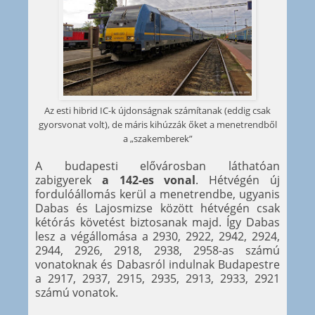
Az esti hibrid IC-k újdonságnak számítanak (eddig csak
gyorsvonat volt), de máris kihúzzák őket a menetrendből
a „szakemberek”
A budapesti elővárosban láthatóan
zabigyerek
a 142-es vonal
. Hétvégén új
fordulóállomás kerül a menetrendbe, ugyanis
Dabas és Lajosmizse között hétvégén csak
kétórás követést biztosanak majd. Így Dabas
lesz a végállomása a 2930, 2922, 2942, 2924,
2944, 2926, 2918, 2938, 2958-as számú
vonatoknak és Dabasról indulnak Budapestre
a 2917, 2937, 2915, 2935, 2913, 2933, 2921
számú vonatok.