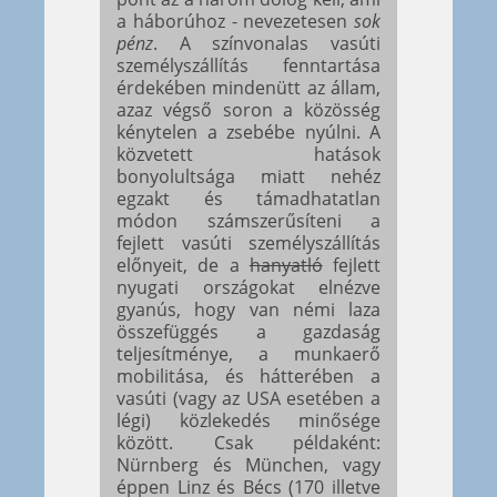
a háborúhoz - nevezetesen
sok
pénz
. A színvonalas vasúti
személyszállítás fenntartása
érdekében mindenütt az állam,
azaz végső soron a közösség
kénytelen a zsebébe nyúlni. A
közvetett hatások
bonyolultsága miatt nehéz
egzakt és támadhatatlan
módon számszerűsíteni a
fejlett vasúti személyszállítás
előnyeit, de a
hanyatló
fejlett
nyugati országokat elnézve
gyanús, hogy van némi laza
összefüggés a gazdaság
teljesítménye, a munkaerő
mobilitása, és hátterében a
vasúti (vagy az USA esetében a
légi) közlekedés minősége
között. Csak példaként:
Nürnberg és München, vagy
éppen Linz és Bécs (170 illetve