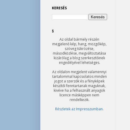
KERESÉS
§
Az oldal bármely részén
megjelenő kép, hang, mozgókép,
szöveg tükrözése,
másodközlése, megváltoztatása
kizárólag a blog szerkesztőinek
engedélyével lehetséges.
Az oldalon megjelent valamennyi
tartalommal kapcsolatos minden
jogot a szerzők és a fényképek
készítői fenntartanak maguknak,
kivéve ha a felhasznált anyagok
licence másképpen nem
rendelkezik.
Részletek az Impresszumban
.