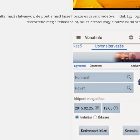
alkalmazás látványos, de pont emiatt kissé hosszú és zavaró videóval indul. Egy log
tévesztené meg a felhasználót, aki érintéssel vagy elhúzással túl 