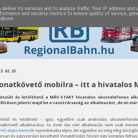
deliver its services and to analyze traffic. Your IP address and
formance and security metrics to ensure quality of service, ge
 abuse.
5. 02. 25.
onatkövető mobilra – itt a hivatalos
készült és letölthető a MÁV-START hivatalos okostelefonos al
állításon jelenti majd be a vasúttársaság az alkalmazást, de mi már 
érhető és letölthető – igaz, egyelőre csak androidos okostelefono
natkövető alkalmazása. Az évek óta várt alkalmazás nem csak mene
FAS-alapú keresők
nyomdokaiba lépni, ám egyelőre ez még elég döcögőse
rsan és egyszerűen kezelhető Vonatdroidot, hiszen egy komplex felhasz