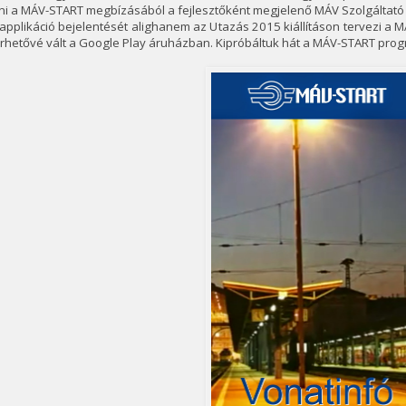
ni a MÁV-START megbízásából a fejlesztőként megjelenő MÁV Szolgáltató 
applikáció bejelentését alighanem az Utazás 2015 kiállításon tervezi 
rhetővé vált a Google Play áruházban. Kipróbáltuk hát a MÁV-START prog