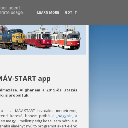
 user-agent
nerate usage
LEARN MORE
GOT IT
 MÁV-START app
kalmazása. Alighanem a 2015-ös Utazás
ki is próbáltuk.
kra – a MÁV-START hivatalos menetrendi,
trendi kereső, hanem próbál
a „nagyok”, a
n megy. Emellett pedig közel sem pótolja a
nálói élményt nyújtó programot akart elénk