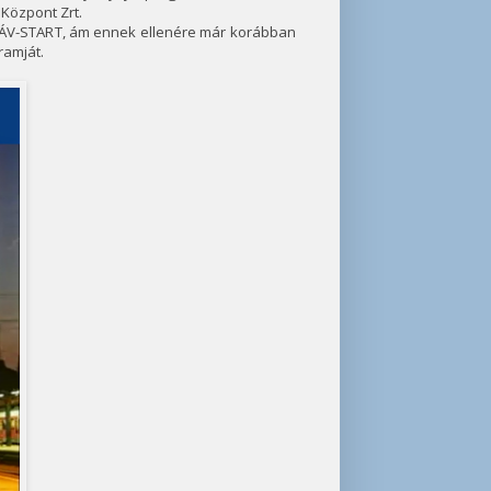
Központ Zrt.
a MÁV-START, ám ennek ellenére már korábban
ramját.