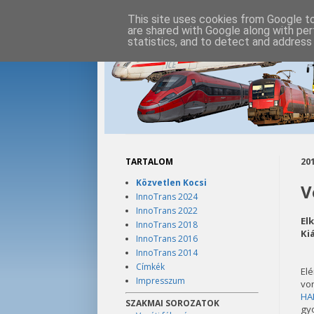
This site uses cookies from Google to 
are shared with Google along with per
statistics, and to detect and address
TARTALOM
201
Közvetlen Kocsi
V
InnoTrans 2024
InnoTrans 2022
El
InnoTrans 2018
Ki
InnoTrans 2016
InnoTrans 2014
Címkék
El
Impresszum
vo
HA
SZAKMAI SOROZATOK
gyo