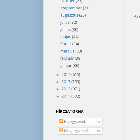
október
(23)
szeptember
(31)
augusztus
(23)
Az 
július
(32)
június
(30)
május
(44)
április
(34)
március
(33)
február
(39)
január
(36)
2014
(615)
►
2013
(793)
►
2012
(971)
►
2011
(532)
►
HÍRCSATORNA
Bejegyzések
Megjegyzések