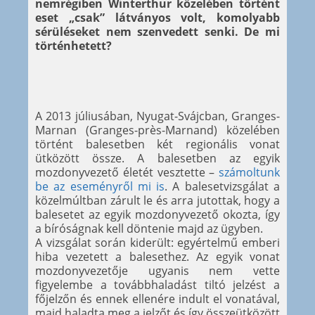
nemrégiben Winterthur közelében történt
eset „csak” látványos volt, komolyabb
sérüléseket nem szenvedett senki. De mi
történhetett?
A 2013 júliusában, Nyugat-Svájcban, Granges-
Marnan (Granges-près-Marnand) közelében
történt balesetben két regionális vonat
ütközött össze. A balesetben az egyik
mozdonyvezető életét vesztette –
számoltunk
be az eseményről mi is
. A balesetvizsgálat a
közelmúltban zárult le és arra jutottak, hogy a
balesetet az egyik mozdonyvezető okozta, így
a bíróságnak kell döntenie majd az ügyben.
A vizsgálat során kiderült: egyértelmű emberi
hiba vezetett a balesethez. Az egyik vonat
mozdonyvezetője ugyanis nem vette
figyelembe a továbbhaladást tiltó jelzést a
főjelzőn és ennek ellenére indult el vonatával,
majd haladta meg a jelzőt és így összeütközött