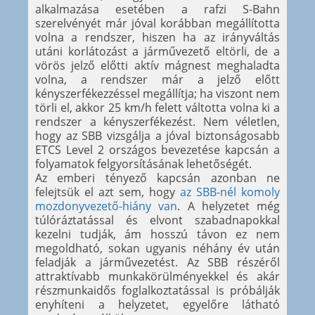
alkalmazása esetében a rafzi S-Bahn
szerelvényét már jóval korábban megállította
volna a rendszer, hiszen ha az irányváltás
utáni korlátozást a járművezető eltörli, de a
vörös jelző előtti aktív mágnest meghaladta
volna, a rendszer már a jelző előtt
kényszerfékezzéssel megállítja; ha viszont nem
törli el, akkor 25 km/h felett váltotta volna ki a
rendszer a kényszerfékezést. Nem véletlen,
hogy az SBB vizsgálja a jóval biztonságosabb
ETCS Level 2 országos bevezetése kapcsán a
folyamatok felgyorsításának lehetőségét.
Az emberi tényező kapcsán azonban ne
felejtsük el azt sem, hogy
az SBB-nél komoly
mozdonyvezető-hiány van
. A helyzetet még
túlóráztatással és elvont szabadnapokkal
kezelni tudják, ám hosszú távon ez nem
megoldható, sokan ugyanis néhány év után
feladják a járművezetést. Az SBB részéről
attraktívabb munkakörülményekkel és akár
részmunkaidős foglalkoztatással is próbálják
enyhíteni a helyzetet, egyelőre látható