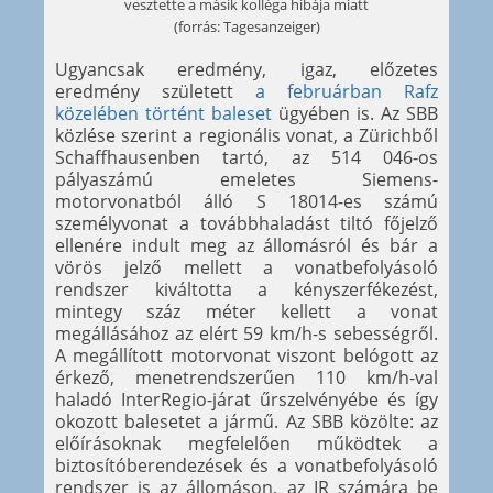
vesztette a másik kolléga hibája miatt
(forrás: Tagesanzeiger)
Ugyancsak eredmény, igaz, előzetes
eredmény született
a februárban Rafz
közelében történt baleset
ügyében is. Az SBB
közlése szerint a regionális vonat, a Zürichből
Schaffhausenben tartó, az 514 046-os
pályaszámú emeletes Siemens-
motorvonatból álló S 18014-es számú
személyvonat a továbbhaladást tiltó főjelző
ellenére indult meg az állomásról és bár a
vörös jelző mellett a vonatbefolyásoló
rendszer kiváltotta a kényszerfékezést,
mintegy száz méter kellett a vonat
megállásához az elért 59 km/h-s sebességről.
A megállított motorvonat viszont belógott az
érkező, menetrendszerűen 110 km/h-val
haladó InterRegio-járat űrszelvényébe és így
okozott balesetet a jármű. Az SBB közölte: az
előírásoknak megfelelően működtek a
biztosítóberendezések és a vonatbefolyásoló
rendszer is az állomáson, az IR számára be