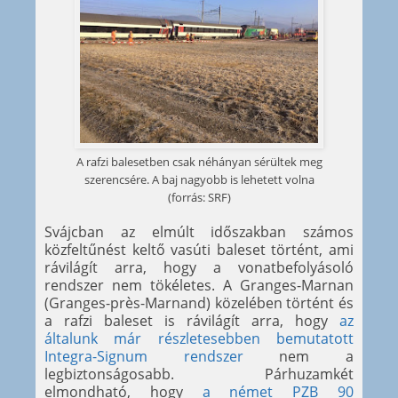
A rafzi balesetben csak néhányan sérültek meg
szerencsére. A baj nagyobb is lehetett volna
(forrás: SRF)
Svájcban az elmúlt időszakban számos
közfeltűnést keltő vasúti baleset történt, ami
rávilágít arra, hogy a vonatbefolyásoló
rendszer nem tökéletes. A Granges-Marnan
(Granges-près-Marnand) közelében történt és
a rafzi baleset is rávilágít arra, hogy
az
általunk már részletesebben bemutatott
Integra-Signum rendszer
nem a
legbiztonságosabb. Párhuzamkét
elmondható, hogy
a német PZB 90