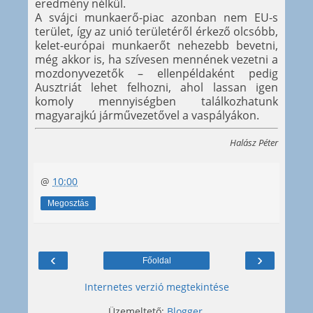
eredmény nélkül.
A svájci munkaerő-piac azonban nem EU-s
terület, így az unió területéről érkező olcsóbb,
kelet-európai munkaerőt nehezebb bevetni,
még akkor is, ha szívesen mennének vezetni a
mozdonyvezetők – ellenpéldaként pedig
Ausztriát lehet felhozni, ahol lassan igen
komoly mennyiségben találkozhatunk
magyarajkú járművezetővel a vaspályákon.
Halász Péter
@
10:00
Megosztás
‹
›
Főoldal
Internetes verzió megtekintése
Üzemeltető:
Blogger
.