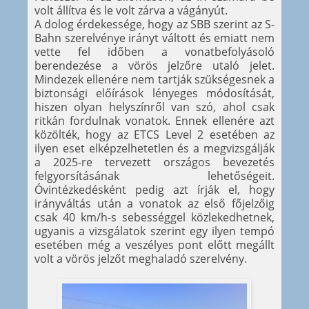
volt állítva és le volt zárva a vágányút.
A dolog érdekessége, hogy az SBB szerint az S-
Bahn szerelvénye irányt váltott és emiatt nem
vette fel időben a vonatbefolyásoló
berendezése a vörös jelzőre utaló jelet.
Mindezek ellenére nem tartják szükségesnek a
biztonsági előírások lényeges módosítását,
hiszen olyan helyszínről van szó, ahol csak
ritkán fordulnak vonatok. Ennek ellenére azt
közölték, hogy az ETCS Level 2 esetében az
ilyen eset elképzelhetetlen és a megvizsgálják
a 2025-re tervezett országos bevezetés
felgyorsításának lehetőségeit.
Óvintézkedésként pedig azt írják el, hogy
irányváltás után a vonatok az első főjelzőig
csak 40 km/h-s sebességgel közlekedhetnek,
ugyanis a vizsgálatok szerint egy ilyen tempó
esetében még a veszélyes pont előtt megállt
volt a vörös jelzőt meghaladó szerelvény.