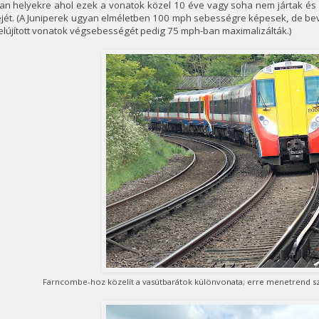
an helyekre ahol ezek a vonatok közel 10 éve vagy soha nem jártak és 
ejét. (A Juniperek ugyan elméletben 100 mph sebességre képesek, de be
elújított vonatok végsebességét pedig 75 mph-ban maximalizálták.)
Farncombe-hoz közelít a vasútbarátok különvonata; erre menetrend sz