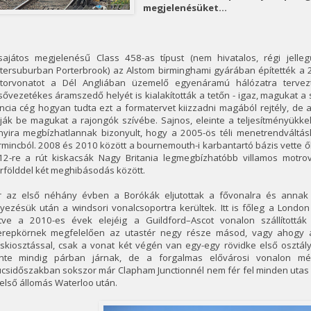
megjelenésüket...
sajátos megjelenésű Class 458-as típust (nem hivatalos, régi jelle
tersuburban Porterbrook) az Alstom birminghami gyárában építették a 2
torvonatot a Dél Angliában üzemelő egyenáramú hálózatra tervezt
sővezetékes áramszedő helyét is kialakították a tetőn - igaz, magukat a
ncia cég hogyan tudta ezt a formatervet kiizzadni magából rejtély, de
ják be magukat a rajongók szívébe. Sajnos, eleinte a teljesítményükkel
nyira megbízhatlannak bizonyult, hogy a 2005-ös téli menetrendváltá
rmincból. 2008 és 2010 között a bournemouth-i karbantartó bázis vett
12-re a rút kiskacsák Nagy Britania legmegbízhatóbb villamos motrov
rfölddel két meghibásodás között.
r az első néhány évben a Borókák eljutottak a fővonalra és annak
yezésük után a windsori vonalcsoportra kerültek. Itt is főleg a Londo
letve a 2010-es évek elejéig a Guildford–Ascot vonalon szállították
erepkörnek megfelelően az utastér negy része másod, vagy ahogy a
éskiosztással, csak a vonat két végén van egy-egy rövidke első osztál
inte mindig párban járnak, de a forgalmas elővárosi vonalon mé
csidőszakban sokszor már Clapham Junctionnél nem fér fel minden utas e
első állomás Waterloo után.