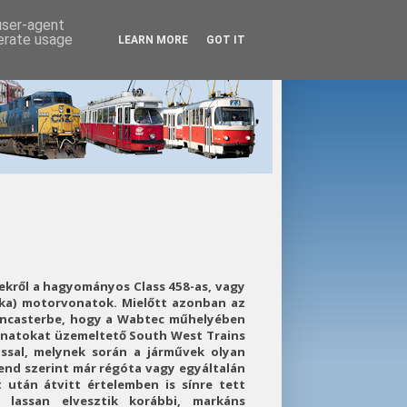
 user-agent
nerate usage
LEARN MORE
GOT IT
nekről a hagyományos Class 458-as, vagy
óka) motorvonatok. Mielőtt azonban az
oncasterbe, hogy a Wabtec műhelyében
vonatokat üzemeltető South West Trains
ússal, melynek során a járművek olyan
rend szerint már régóta vagy egyáltalán
után átvitt értelemben is sínre tett
 lassan elvesztik korábbi, markáns