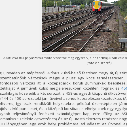
A 006 és a 014 pályaszámú motorvonatok még egyszer, jelen formájukban valósz
(fotók: a szerző)
ül, röviden az átépítésről. A típus külső-belső festésen megy át, új szín
gszembetűnőbb változások mégis a plusz egy kocsi természetesen, é
gfontosabb változás itt a középátjárók körüli gumihurkák beépítése,
ztétikáját. A járművek külső megjelenésükben közelíteni fognak és
45
zakilag is közeledik a két sorozat, a 458-as egyedi központi ütköző-v
(444 és 450 sorozatok) járműveivel azonos kapcsolószerkezetet kap. (A
oftveres, így csak rendkívüli helyzetekre, például üzemképtelen jár
jtóvezérlő paneleket, és a középső kocsiban is elhelyeznek egy-egy ilye
gyobb teljesítményű fedélzeti számítógépet kap, erre főleg az AS
tomatikus Szelektív Ajtóvezérlés) és az új utastájékoztató rendszer n
DO lényegében egy örök helyi problémára ad választ: az útvonal eg