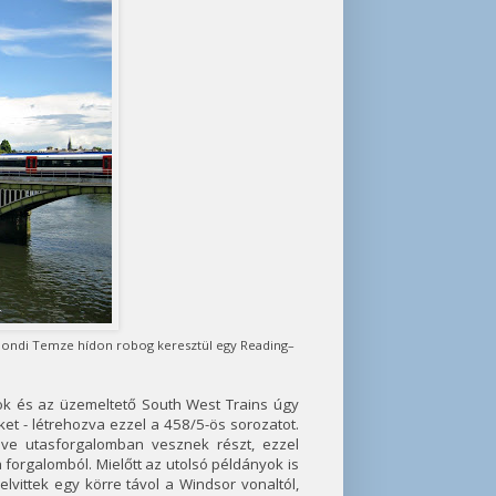
chmondi Temze hídon robog keresztül egy Reading–
k és az üzemeltető South West Trains úgy
ket - létrehozva ezzel a 458/5-ös sorozatot.
éve utasforgalomban vesznek részt, ezzel
forgalomból. Mielőtt az utolsó példányok is
vittek egy körre távol a Windsor vonaltól,