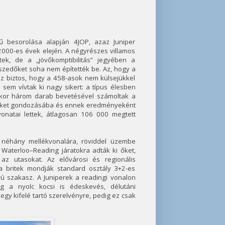
gű besorolása alapján 4JOP, azaz Juniper
000-es évek elején. A négyrészes villamos
ek, de a „jövőkomptibilitás” jegyében a
 szedőket soha nem építették be. Az, hogy a
 az biztos, hogy a 458-asok nem külsejükkel
 sem vívtak ki nagy sikert: a típus élesben
skor három darab bevetésével számoltak a
e őket gondozásába és ennek eredményeként
onatai lettek, átlagosan 106 000 megtett
 néhány mellékvonalára, röviddel üzembe
n Waterloo–Reading járatokra adták ki őket,
 az utasokat. Az elővárosi és regionális
 britek mondják standard osztály 3+2-es
yú szakasz. A Juniperek a readingi vonalon
g a nyolc kocsi is édeskevés, délutáni
gy kifelé tartó szerelvényre, pedig ez csak