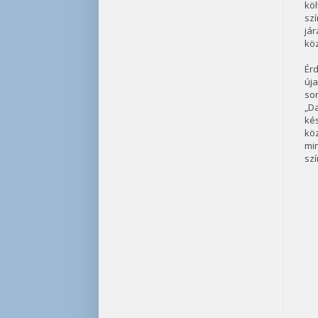
kö
szí
jár
köz
Érd
úja
so
„Da
ké
kö
mi
szí