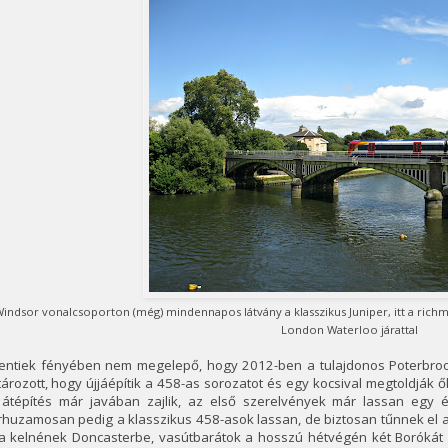
Windsor vonalcsoporton (még) mindennapos látvány a klasszikus Juniper, itt a ri
London Waterloo járattal
fentiek fényében nem megelepő, hogy 2012-ben a tulajdonos Poterbroo
ározott, hogy újjáépítik a 458-as sorozatot és egy kocsival megtoldják ő
 átépítés már javában zajlik, az első szerelvények már lassan egy 
huzamosan pedig a klasszikus 458-asok lassan, de biztosan tűnnek el a 
a kelnének Doncasterbe, vasútbarátok a hosszú hétvégén két Borókát el