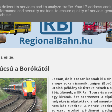
deliver its services and to analyze traffic. Your IP address and
formance and security metrics to ensure quality of service, ge
 abuse.
5. 05. 30.
úcsú a Borókától
Lassan, de biztosan kopnak ki a sí
ahogy sokan ismerik Juniper (Bor
utolsó példányok útrakelnének D
átépüljenek, a UK Rail Tours és a 
egy kirándulást szervezett a típ
helyekre is eljutottak, ahol menet
nem közlekedtek. A nehéz kezdet 
sorozat utolsó példányai pedig