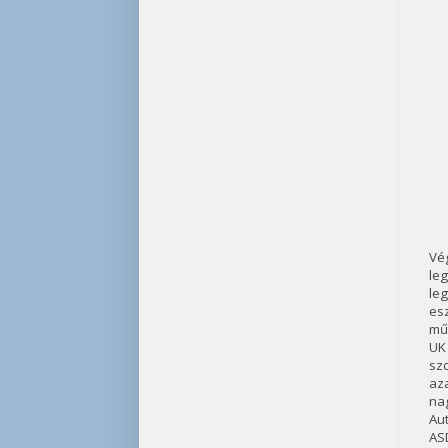
Vég
le
le
es
műs
UK 
sz
aza
na
Au
AS