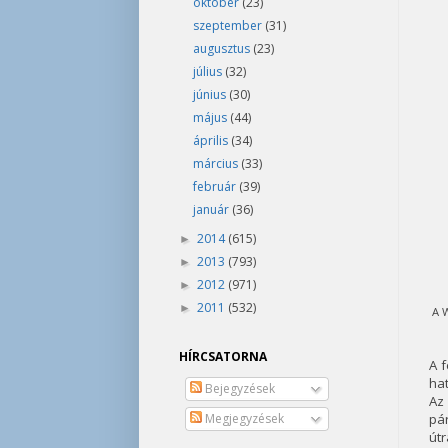
október
(23)
szeptember
(31)
augusztus
(23)
július
(32)
június
(30)
május
(44)
április
(34)
március
(33)
február
(39)
január
(36)
2014
(615)
►
2013
(793)
►
2012
(971)
►
2011
(532)
►
A 
HÍRCSATORNA
A 
hat
Bejegyzések
Az
Megjegyzések
pár
útr