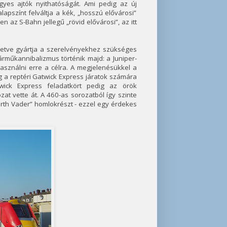
egyes ajtók nyithatóságát. Ami pedig az új
alapszínt felváltja a kék, „hosszú elővárosi”
 az S-Bahn jellegű „rövid elővárosi”, az itt
illetve gyártja a szerelvényekhez szükséges
árműkannibalizmus történik majd: a Juniper-
használni erre a célra. A megjelenésükkel a
g a reptéri Gatwick Express járatok számára
twick Express feladatkört pedig az örök
zat vette át. A 460-as sorozatból így szinte
th Vader” homlokrészt - ezzel egy érdekes