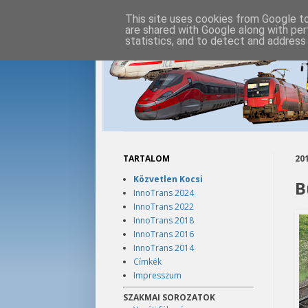
This site uses cookies from Google to 
are shared with Google along with per
statistics, and to detect and address
TARTALOM
201
Közvetlen Kocsi
B
InnoTrans 2024
InnoTrans 2022
InnoTrans 2018
InnoTrans 2016
InnoTrans 2014
Címkék
Impresszum
SZAKMAI SOROZATOK