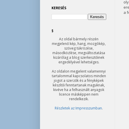
oly
er
KERESÉS
a f
§
Az oldal bármely részén
megjelenő kép, hang, mozgókép,
szöveg tükrözése,
másodközlése, megváltoztatása
kizárólag a blog szerkesztőinek
engedélyével lehetséges.
Az oldalon megjelent valamennyi
tartalommal kapcsolatos minden
jogot a szerzők és a fényképek
készítői fenntartanak maguknak,
kivéve ha a felhasznált anyagok
licence másképpen nem
rendelkezik.
Részletek az Impresszumban
.