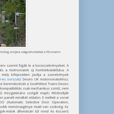
ínűleg utoljára száguldozhattak a fővonalon
terv szerint fújják le a kocsiszekrényeket. A
s a motrvonatok új homlokkialakítása. A
 mely kifejezetten javítja a szerelvények
0-es sorozatú
Desiro UK motorvonatokhoz;
onó berendezését a SouthWest Trains Desiro
 kompatibilitás csak mechanikus szintű, nem
mű mozgatására szolgál majd.) Módosítják
n panelt mindkét oldalon. E mellett a vonat
DO (Automatic Selective Door Operation,
agyobb memóriaigénye miatt van szükség. Az
yik-másik állomásán túl rövid és ésszerű