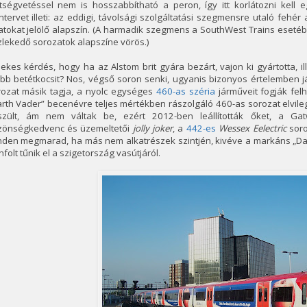
ltségvetéssel nem is hosszabbítható a peron, így itt korlátozni kell 
ntervet illeti: az eddigi, távolsági szolgáltatási szegmensre utaló fehér 
atokat jelölő alapszín. (A harmadik szegmens a SouthWest Trains esetében
lekedő sorozatok alapszíne vörös.)
ekes kérdés, hogy ha az Alstom brit gyára bezárt, vajon ki gyártotta, 
bb betétkocsit? Nos, végső soron senki, ugyanis bizonyos értelemben j
rozat másik tagja, a nyolc egységes
460-as széria
járműveit fogják fel
rth Vader” becenévre teljes mértékben rászolgáló 460-as sorozat elvile
szült, ám nem váltak be, ezért 2012-ben leállították őket, a Ga
zönségkedvenc és üzemeltetői
jolly joker
, a
442-es
Wessex Eelectric
soro
nden megmarad, ha más nem alkatrészek szintjén, kivéve a markáns „Dar
nfolt tűnik el a szigetország vasútjáról.