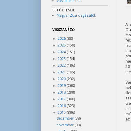
Vasúti fékezés
LETÖLTÉSEK
Magyar Zusi kiegészítők
A 
Ou
VISSZANÉZŐ
mo
2026
(88)
►
fel
2025
(159)
fra
►
lop
2024
(151)
►
an
2023
(154)
►
ha
2022
(196)
►
20
mé
2021
(195)
►
2020
(232)
►
Bá
2019
(260)
►
hel
2018
(298)
il
►
sz
2017
(306)
►
ül
2016
(323)
►
sz
2015
(396)
▼
csú
december
(38)
az 
november
(33)