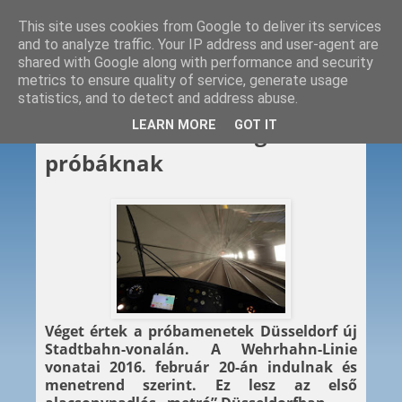
This site uses cookies from Google to deliver its services
and to analyze traffic. Your IP address and user-agent are
shared with Google along with performance and security
metrics to ensure quality of service, generate usage
statistics, and to detect and address abuse.
2015. 07. 07.
LEARN MORE
GOT IT
Wehrhahn-Linie: vége a
próbáknak
Véget értek a próbamenetek Düsseldorf új
Stadtbahn-vonalán. A Wehrhahn-Linie
vonatai 2016. február 20-án indulnak és
menetrend szerint. Ez lesz az első