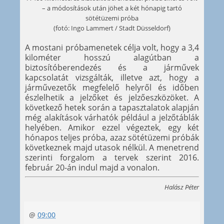
– a módosítások után jöhet a két hónapig tartó
sötétüzemi próba
(fotó: Ingo Lammert / Stadt Düsseldorf)
A mostani próbamenetek célja volt, hogy a 3,4
kilométer hosszú alagútban a
biztosítóberendezés és a járművek
kapcsolatát vizsgálták, illetve azt, hogy a
járművezetők megfelelő helyről és időben
észlelhetik a jelzőket és jelzőeszközöket. A
következő hetek során a tapasztalatok alapján
még alakítások várhatók például a jelzőtáblák
helyében. Amikor ezzel végeztek, egy két
hónapos teljes próba, azaz sötétüzemi próbák
következnek majd utasok nélkül. A menetrend
szerinti forgalom a tervek szerint 2016.
február 20-án indul majd a vonalon.
Halász Péter
@
09:00