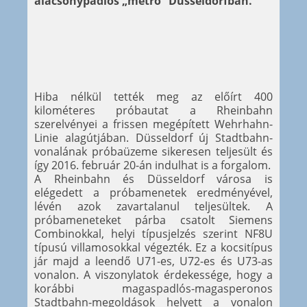
alacsonypadlós „metró” Düsseldorfban.
Hiba nélkül tették meg az előírt 400
kilométeres próbautat a Rheinbahn
szerelvényei a frissen megépített Wehrhahn-
Linie alagútjában. Düsseldorf új Stadtbahn-
vonalának próbaüzeme sikeresen teljesült és
így 2016. február 20-án indulhat is a forgalom.
A Rheinbahn és Düsseldorf városa is
elégedett a próbamenetek eredményével,
lévén azok zavartalanul teljesültek. A
próbameneteket párba csatolt Siemens
Combinokkal, helyi típusjelzés szerint NF8U
típusú villamosokkal végezték. Ez a kocsitípus
jár majd a leendő U71-es, U72-es és U73-as
vonalon. A viszonylatok érdekessége, hogy a
korábbi magaspadlós-magasperonos
Stadtbahn-megoldások helyett a vonalon