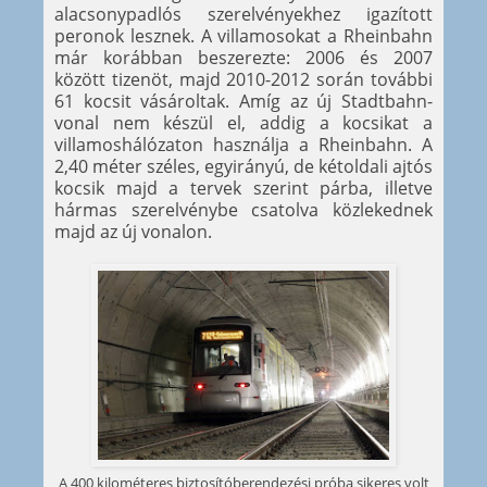
alacsonypadlós szerelvényekhez igazított
peronok lesznek. A villamosokat a Rheinbahn
már korábban beszerezte: 2006 és 2007
között tizenöt, majd 2010-2012 során további
61 kocsit vásároltak. Amíg az új Stadtbahn-
vonal nem készül el, addig a kocsikat a
villamoshálózaton használja a Rheinbahn. A
2,40 méter széles, egyirányú, de kétoldali ajtós
kocsik majd a tervek szerint párba, illetve
hármas szerelvénybe csatolva közlekednek
majd az új vonalon.
A 400 kilométeres biztosítóberendezési próba sikeres volt