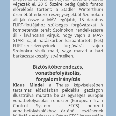
végezték el, 2015 őszére pedig újabb fontos
előrelépés történt: a Stadler Winterthur-i
üzeméből érkező részegységekből Szolnokon
állítják össze a MÁV legújabb, 15 darabos
FLIRT-flottájához szükséges forgóvázakat. A
kompetencia tehát Szolnokon rendelkezésre
áll - kíváncsian várjuk, hogy vajon a MÁV-
START saját hatáskörben karbantartott (kék)
FLIRT-szerelvényeinek forgóvázát vajon
Szolnokra viszik majd, vagy marad a házi
barkácsszakoszály Istvántelken.
Biztósítóberendezés,
vonatbefolyásolás,
forgalomirányítás
Klaus Mindel
a Thales képviseletében
tartalmas előadásban példákkal gazdagon
illusztrálva mutatta be az egységes európai
vonatbefolyásolási rendszer (European Train
Control System - ETCS) nemzeti
vonatbefolyásolókhoz történő illesztésének
különféle módozatait. Bár az ETCS koncepciója