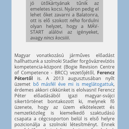
jó ütőkártyának tűnik az
emeletes kocsi. Nyáron pedig el
lehet őket zavarni a Balatonra,
ott is elő szokott
néha
fordulni
olyan helyzet, hogy a MÁV-
START alálövi az igényeket,
avagy
nincs kocsiiii
.
Magyar vonatkozású járműves előadást
hallhattunk a szolnoki Stadler forgóvázrevíziós
kompetencia-központ (Bogie Revision Centre
of Competence - BRCC) vezetőjétől,
Ferencz
Pétertől
is. A 2013 augusztusában nyílt
üzemet
bő másfél éve mi is meglátogattuk
,
érdemes akkori cikkünket is elolvasni! Ferencz
Péter előadásából igazi magyar-svájci
sikertörténet bontakozott ki, melynek fő
üzenete, hogy az üzem elkötelezett és
nemzetközileg is kiemelkedő szaktudású
csapata a cégcsoporton belül is első helyre
pozicionálja a szolnoki létesítményt. Ennek