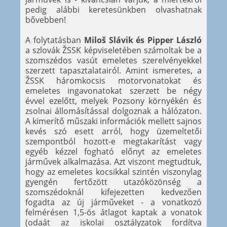
pedig alábbi keretesünkben olvashatnak
bővebben!
A folytatásban
Miloš Slávik és Pipper László
a szlovák ŽSSK képviseletében számoltak be a
szomszédos vasút emeletes szerelvényekkel
szerzett tapasztalatairól. Amint ismeretes, a
ŽSSK háromkocsis motorvonatokat és
emeletes ingavonatokat szerzett be négy
évvel ezelőtt, melyek Pozsony környékén és
zsolnai állomásítással dolgoznak a hálózaton.
A kimerítő műszaki információk mellett sajnos
kevés szó esett arról, hogy üzemeltetői
szempontból hozott-e megtakarítást vagy
egyéb kézzel fogható előnyt az emeletes
járművek alkalmazása. Azt viszont megtudtuk,
hogy az emeletes kocsikkal szintén viszonylag
gyengén fertőzött utazóközönség a
szomszédoknál kifejezetten kedvezően
fogadta az új járműveket - a vonatkozó
felmérésen 1,5-ös átlagot kaptak a vonatok
(odaát az iskolai osztályzatok fordítva