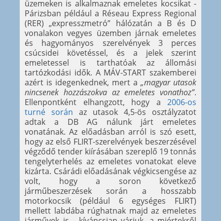
üzemeken is alkalmaznak emeletes kocsikat -
Párizsban például a Réseau Express Regional
(RER) „expresszmetró” hálózatán a B és D
vonalakon vegyes üzemben járnak emeletes
és hagyományos szerelvények 3 perces
csúcsidei követéssel, és a jelek szerint
emeletessel is tarthatóak az állomási
tartózkodási idők. A MÁV-START szakemberei
azért is idegenkednek, mert a
„magyar utasok
nincsenek hozzászokva az emeletes vonathoz”
.
Ellenpontként elhangzott, hogy a
2006-os
turné során
az utasok 4,5-ös osztályzatot
adtak a DB AG nálunk járt emeletes
vonatának. Az előadásban arról is szó esett,
hogy az első FLIRT-szerelvények beszerzésével
végződő tender kiírásában szereplő 19 tonnás
tengelyterhelés az emeletes vonatokat eleve
kizárta. Csárádi előadásának végkicsengése az
volt, hogy a soron következő
járműbeszerzések során a hosszabb
motorkocsik (például 6 egységes FLIRT)
mellett labdába rúghatnak majd az emeletes
járművek is - kíváncsian várjuk, a miértekről