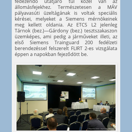
fedezendő útátjáró túl közel van az
állomásfejekhez. Természetesen a MÁV
pályavasúti üzeltágának is voltak speciális
kérései, melyeket a Siemens mérnökeinek
meg kellett oldania. Az ETCS L2 jelenleg
Tárnok (bez.)—Gárdony (bez.) tesztszakaszon
üzemképes, ami pedig a járműveket illeti, az
első Siemens Trainguard 200 fedélzeti
berendezéssel felszerelt FLIRT 2-es vizsgálata
éppen a napokban fejeződött be.