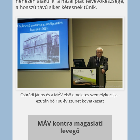
nehezen alakul ki a hazai piac felvevőkészsége,
a hosszú távú siker kétesnek tűnik.
Csárádi János és a MÁV első emeletes személykocsija -
ezután bő 100 év szünet következett
MÁV kontra magaslati
levegő