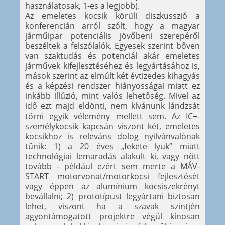
használatosak, 1-es a legjobb).
Az emeletes kocsik körüli diszkusszió a
konferencián arról szólt, hogy a magyar
járműipar potenciális jövőbeni szerepéről
beszéltek a felszólalók. Egyesek szerint bőven
van szaktudás és potenciál akár emeletes
járművek kifejlesztéséhez és legyártásához is,
mások szerint az elmúlt két évtizedes kihagyás
és a képzési rendszer hiányosságai miatt ez
inkább illúzió, mint valós lehetőség. Mivel az
idő ezt majd eldönti, nem kívánunk lándzsát
törni egyik vélemény mellett sem. Az IC+-
személykocsik kapcsán viszont két, emeletes
kocsikhoz is releváns dolog nyilvánvalónak
tűnik: 1) a 20 éves „fekete lyuk” miatt
technológiai lemaradás alakult ki, vagy nőtt
tovább - például ezért sem merte a MÁV-
START motorvonat/motorkocsi fejlesztését
vagy éppen az alumínium kocsiszekrényt
bevállalni; 2) prototípust legyártani biztosan
lehet, viszont ha a szavak szintjén
agyontámogatott projektre végül kínosan