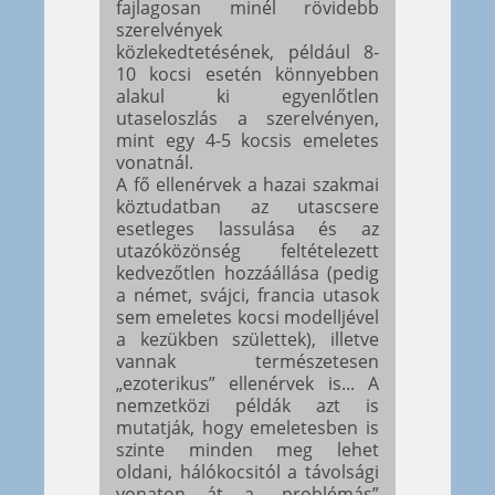
fajlagosan minél rövidebb
szerelvények
közlekedtetésének, például 8-
10 kocsi esetén könnyebben
alakul ki egyenlőtlen
utaseloszlás a szerelvényen,
mint egy 4-5 kocsis emeletes
vonatnál.
A fő ellenérvek a hazai szakmai
köztudatban az utascsere
esetleges lassulása és az
utazóközönség feltételezett
kedvezőtlen hozzáállása (pedig
a német, svájci, francia utasok
sem emeletes kocsi modelljével
a kezükben születtek), illetve
vannak természetesen
„ezoterikus” ellenérvek is... A
nemzetközi példák azt is
mutatják, hogy emeletesben is
szinte minden meg lehet
oldani, hálókocsitól a távolsági
vonaton át a „problémás”