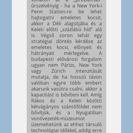
űrszelvényig - ha a New York-i
Penn Station-re be lehet
hajtogatni emeletes kocsit,
akkor a Déli alagútjába és a
Keleti előtti „százlábú híd” alá
is. Végső soron tehát egy
stratégiai döntés kérdése az
emeletes kocsi, előnyeit és
hátrányait mérlegelve. A
budapesti elővárosi forgalom
ugyan nem Párizs, New York
vagy Zürich intenzitását
mutatja, de ha hosszú távon
valóban egyre több embert
akarunk vasútra csalni, akkor a
kapacitást is bővíteni kell. Amíg
Rákos és a Keleti közötti
kétvágányos szántóföldet nem
bővítjük, és a Nyugatiban
vonóvezeték-múzeumot
üzemeltetünk az ehhez társuló
technológiai időkkel, addig erre