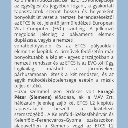
az egységesítés jegyében fogant, a gyakorlati
tapasztalatok szerint hosszú és helyenként
bonyolult út vezet a nemzeti berendezésektől
az ETCS lelkét jelentő járműfedélzeti European
Vital Computer (EVC) szintjéig. A jellemző
megoldás jelenleg a pályamenti elemek
duplázása, vagyis a nemzeti
vonatbefolyásoló és az ETCS pályaoldali
elemeit is kiépítik. A járművek fedélzetén már
bonyoltutabb a képlet - egyes országokban a
nemzeti rendszer és az ETCS is az EVC-től függ
logikailag, máshol a járműveken
párhuzamosan létezik a két rendszer, és az
egyik működésképtelensége esetén a másik
teljes értékű.
Hazai szemmel igen érdekes volt
Faragó
Péter (Siemens)
előadása, aki a MÁV Zrt.
hálózatán jelenleg zajló két ETCS L2 kiépítés
tapasztalairól beszélt a kivitelező
szemszögéből. A Kelenföld–Székesfehérvár és
Kelenföld–Ferencváros–Gyoma szakaszokon
alapavetően a Siemens végzi az ETCS L2