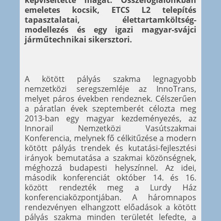
képviseltette magát. Összefoglalónkban
emeletes kocsik, ETCS L2 telepítés
tapasztalatai, élettartamköltség-
modellezés és egy igazi magyar-svájci
járműtechnikai sikersztori.
A kötött pályás szakma legnagyobb
nemzetközi seregszemléje az InnoTrans,
melyet páros években rendeznek. Célszerűen
a páratlan évek szeptemberét célozta meg
2013-ban egy magyar kezdeményezés, az
Innorail Nemzetközi Vasútszakmai
Konferencia, melynek fő célkitűzése a modern
kötött pályás trendek és kutatási-fejlesztési
irányok bemutatása a szakmai közönségnek,
méghozzá budapesti helyszínnel. Az idei,
második konferenciát október 14. és 16.
között rendezték meg a Lurdy Ház
konferenciaközpontjában. A háromnapos
rendezvényen elhangzott előadások a kötött
pályás szakma minden területét lefedte, a