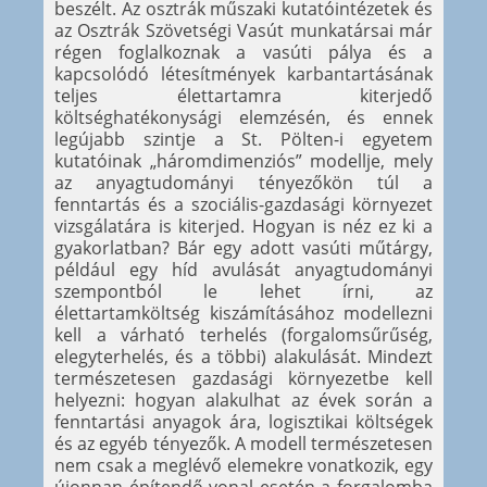
beszélt. Az osztrák műszaki kutatóintézetek és
az Osztrák Szövetségi Vasút munkatársai már
régen foglalkoznak a vasúti pálya és a
kapcsolódó létesítmények karbantartásának
teljes élettartamra kiterjedő
költséghatékonysági elemzésén, és ennek
legújabb szintje a St. Pölten-i egyetem
kutatóinak „háromdimenziós” modellje, mely
az anyagtudományi tényezőkön túl a
fenntartás és a szociális-gazdasági környezet
vizsgálatára is kiterjed. Hogyan is néz ez ki a
gyakorlatban? Bár egy adott vasúti műtárgy,
például egy híd avulását anyagtudományi
szempontból le lehet írni, az
élettartamköltség kiszámításához modellezni
kell a várható terhelés (forgalomsűrűség,
elegyterhelés, és a többi) alakulását. Mindezt
természetesen gazdasági környezetbe kell
helyezni: hogyan alakulhat az évek során a
fenntartási anyagok ára, logisztikai költségek
és az egyéb tényezők. A modell természetesen
nem csak a meglévő elemekre vonatkozik, egy