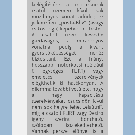
kielégítésére a motorkocsik
csatolt üzemén kívül csak
mozdonyos vonat adódik; ez
jellemzően „posta-Bhv” (avagy
csíkos inga) képében ölt testet.
A csatolt üzem kevésbé
gazdaságos, a mozdonyos
vonatnál pedig a kívánt
gyorsítóképességet nehéz
biztosítani. Ezt a hiányt
hosszabb motorkocsi (például
6 egységes FLIRT) vagy
emeletes szerelvények
elégíthetik ki hatékonyan. A
dilemma további vetülete, hogy
a nagy kapacitású
szerelvényeket csúcsidőn kívül
nem sok helyre lehet „elsütni”,
míg a csatolt FLIRT vagy Desiro
igény szerint bontható,
szólóban közlekedtethető.
Vannak persze előnyei is a