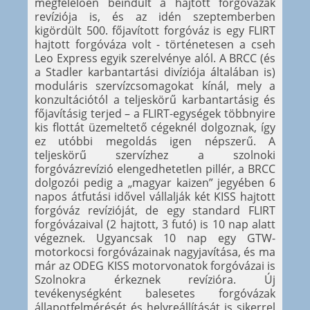
megfelelően beindult a hajtott forgóvázak
revíziója is, és az idén szeptemberben
kigördült 500. főjavított forgóváz is egy FLIRT
hajtott forgóváza volt - történetesen a cseh
Leo Express egyik szerelvénye alól. A BRCC (és
a Stadler karbantartási divíziója általában is)
moduláris szervízcsomagokat kínál, mely a
konzultációtól a teljeskörű karbantartásig és
főjavításig terjed – a FLIRT-egységek többnyire
kis flottát üzemeltető cégeknél dolgoznak, így
ez utóbbi megoldás igen népszerű. A
teljeskörű szervízhez a szolnoki
forgóvázrevízió elengedhetetlen pillér, a BRCC
dolgozói pedig a „magyar kaizen” jegyében 6
napos átfutási idővel vállalják két KISS hajtott
forgóváz revízióját, de egy standard FLIRT
forgóvázaival (2 hajtott, 3 futó) is 10 nap alatt
végeznek. Ugyancsak 10 nap egy GTW-
motorkocsi forgóvázainak nagyjavítása, és ma
már az ODEG KISS motorvonatok forgóvázai is
Szolnokra érkeznek revízióra. Új
tevékenységként balesetes forgóvázak
állapotfelmérését és helyreállítását is sikerrel