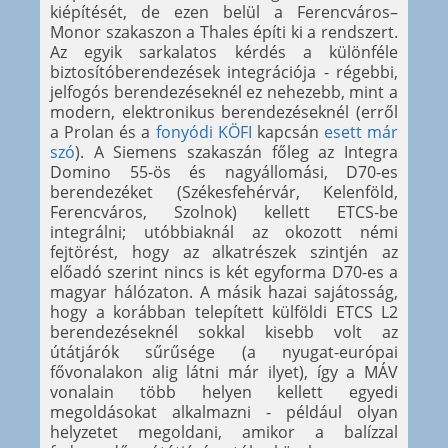
kiépítését, de ezen belül a Ferencváros–
Monor szakaszon a Thales építi ki a rendszert.
Az egyik sarkalatos kérdés a különféle
biztosítóberendezések integrációja - régebbi,
jelfogós berendezéseknél ez nehezebb, mint a
modern, elektronikus berendezéseknél (erről
a Prolan és a
fonyódi KÖFI
kapcsán
esett már
szó
). A Siemens szakaszán főleg az Integra
Domino 55-ös és nagyállomási, D70-es
berendezéket (Székesfehérvár, Kelenföld,
Ferencváros, Szolnok) kellett ETCS-be
integrálni; utóbbiaknál az okozott némi
fejtörést, hogy az alkatrészek szintjén az
előadó szerint nincs is két egyforma D70-es a
magyar hálózaton. A másik hazai sajátosság,
hogy a korábban telepített külföldi ETCS L2
berendezéseknél sokkal kisebb volt az
útátjárók sűrűsége (a nyugat-európai
fővonalakon alig látni már ilyet), így a MÁV
vonalain több helyen kellett egyedi
megoldásokat alkalmazni - például olyan
helyzetet megoldani, amikor a balízzal