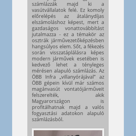
számlázzák majd ki a
vasútvállalatok felé. Ez komoly
előrelépés az átalánydíjas
elszámoláshoz képest, mert a
gazdaságos vonattovábbítást
jutalmazza - ez a témakör az
osztrák járművezetőképzésben
hangsúlyos elem. Sőt, a fékezés
során visszatáplálásra képes
modern járművek esetében is
kedvező lehet a tényleges
mérésen alapuló számlázás. Az
ÖBB Infra „villanyórájával” az
ÖBB gépein kívül már számos
magánvasút vontatójárműveit
felszerelték, akik
Magyarországon is
profitálhatnak majd a valós
fogyasztási adatokon alapuló
számlázásból.