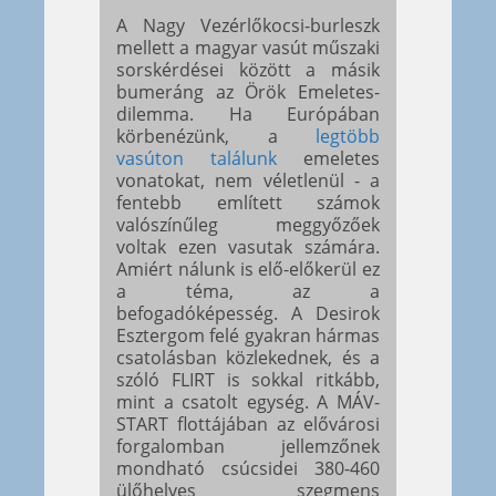
A Nagy Vezérlőkocsi-burleszk
mellett a magyar vasút műszaki
sorskérdései között a másik
bumeráng az Örök Emeletes-
dilemma. Ha Európában
körbenézünk, a
legtöbb
vasúton találunk
emeletes
vonatokat, nem véletlenül - a
fentebb említett számok
valószínűleg meggyőzőek
voltak ezen vasutak számára.
Amiért nálunk is elő-előkerül ez
a téma, az a
befogadóképesség. A Desirok
Esztergom felé gyakran hármas
csatolásban közlekednek, és a
szóló FLIRT is sokkal ritkább,
mint a csatolt egység. A MÁV-
START flottájában az elővárosi
forgalomban jellemzőnek
mondható csúcsidei 380-460
ülőhelyes szegmens