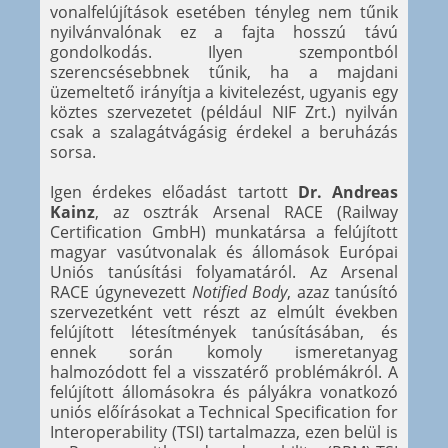
vonalfelújítások esetében tényleg nem tűnik
nyilvánvalónak ez a fajta hosszú távú
gondolkodás. Ilyen szempontból
szerencsésebbnek tűnik, ha a majdani
üzemeltető irányítja a kivitelezést, ugyanis egy
köztes szervezetet (például NIF Zrt.) nyilván
csak a szalagátvágásig érdekel a beruházás
sorsa.
Igen érdekes előadást tartott
Dr. Andreas
Kainz
, az osztrák Arsenal RACE (Railway
Certification GmbH) munkatársa a felújított
magyar vasútvonalak és állomások Európai
Uniós tanúsítási folyamatáról. Az Arsenal
RACE úgynevezett
Notified Body
, azaz tanúsító
szervezetként vett részt az elmúlt években
felújított létesítmények tanúsításában, és
ennek során komoly ismeretanyag
halmozódott fel a visszatérő problémákról. A
felújított állomásokra és pályákra vonatkozó
uniós előírásokat a Technical Specification for
Interoperability (TSI) tartalmazza, ezen belül is