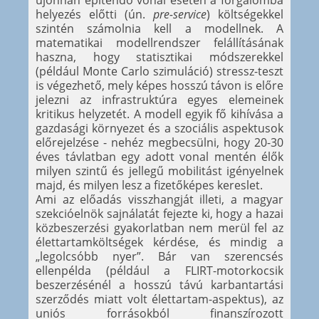
újonnan építendő vonal esetén a forgalomba
helyezés előtti (ún.
pre-service
) költségekkel
szintén számolnia kell a modellnek. A
matematikai modellrendszer felállításának
haszna, hogy statisztikai módszerekkel
(például Monte Carlo szimuláció) stressz-teszt
is végezhető, mely képes hosszú távon is előre
jelezni az infrastruktúra egyes elemeinek
kritikus helyzetét. A modell egyik fő kihívása a
gazdasági környezet és a szociális aspektusok
előrejelzése - nehéz megbecsülni, hogy 20-30
éves távlatban egy adott vonal mentén élők
milyen szintű és jellegű mobilitást igényelnek
majd, és milyen lesz a fizetőképes kereslet.
Ami az előadás visszhangját illeti, a magyar
szekcióelnök sajnálatát fejezte ki, hogy a hazai
közbeszerzési gyakorlatban nem merül fel az
élettartamköltségek kérdése, és mindig a
„legolcsóbb nyer”. Bár van szerencsés
ellenpélda (például a FLIRT-motorkocsik
beszerzésénél a hosszú távú karbantartási
szerződés miatt volt élettartam-aspektus), az
uniós forrásokból finanszírozott