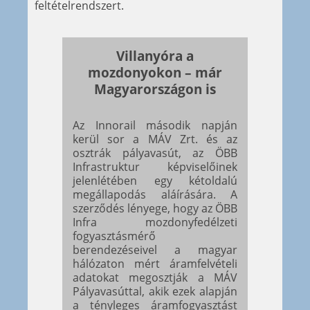
feltételrendszert.
Villanyóra a
mozdonyokon – már
Magyarországon is
Az Innorail második napján
kerül sor a MÁV Zrt. és az
osztrák pályavasút, az ÖBB
Infrastruktur képviselőinek
jelenlétében egy kétoldalú
megállapodás aláírására. A
szerződés lényege, hogy az ÖBB
Infra mozdonyfedélzeti
fogyasztásmérő
berendezéseivel a magyar
hálózaton mért áramfelvételi
adatokat megosztják a MÁV
Pályavasúttal, akik ezek alapján
a tényleges áramfogyasztást