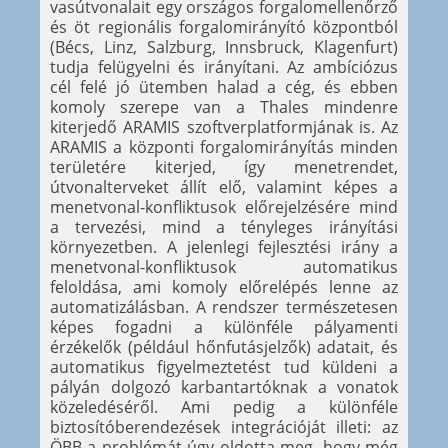
vasútvonalait egy országos forgalomellenőrző
és öt regionális forgalomirányító központból
(Bécs, Linz, Salzburg, Innsbruck, Klagenfurt)
tudja felügyelni és irányítani. Az ambíciózus
cél felé jó ütemben halad a cég, és ebben
komoly szerepe van a Thales mindenre
kiterjedő ARAMIS szoftverplatformjának is. Az
ARAMIS a központi forgalomirányítás minden
területére kiterjed, így menetrendet,
útvonalterveket állít elő, valamint képes a
menetvonal-konfliktusok előrejelzésére mind
a tervezési, mind a tényleges irányítási
környezetben. A jelenlegi fejlesztési irány a
menetvonal-konfliktusok automatikus
feloldása, ami komoly előrelépés lenne az
automatizálásban. A rendszer természetesen
képes fogadni a különféle pályamenti
érzékelők (például hőnfutásjelzők) adatait, és
automatikus figyelmeztetést tud küldeni a
pályán dolgozó karbantartóknak a vonatok
közeledéséről. Ami pedig a különféle
biztosítóberendezések integrációját illeti: az
ÖBB a problémát úgy oldotta meg, hogy még