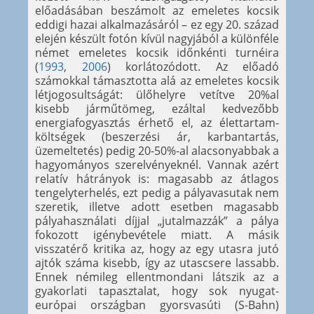
előadásában beszámolt az emeletes kocsik
eddigi hazai alkalmazásáról – ez egy 20. század
elején készült fotón kívül nagyjából a különféle
német emeletes kocsik időnkénti turnéira
(
1993
,
2006
) korlátozódott. Az előadó
számokkal támasztotta alá az emeletes kocsik
létjogosultságát: ülőhelyre vetítve 20%al
kisebb járműtömeg, ezáltal kedvezőbb
energiafogyasztás érhető el, az élettartam-
költségek (beszerzési ár, karbantartás,
üzemeltetés) pedig 20-50%-al alacsonyabbak a
hagyományos szerelvényeknél. Vannak azért
relatív hátrányok is: magasabb az átlagos
tengelyterhelés, ezt pedig a pályavasutak nem
szeretik, illetve adott esetben magasabb
pályahasználati díjjal „jutalmazzák” a pálya
fokozott igénybevétele miatt. A másik
visszatérő kritika az, hogy az egy utasra jutó
ajtók száma kisebb, így az utascsere lassabb.
Ennek némileg ellentmondani látszik az a
gyakorlati tapasztalat, hogy sok nyugat-
európai országban gyorsvasúti (S-Bahn)