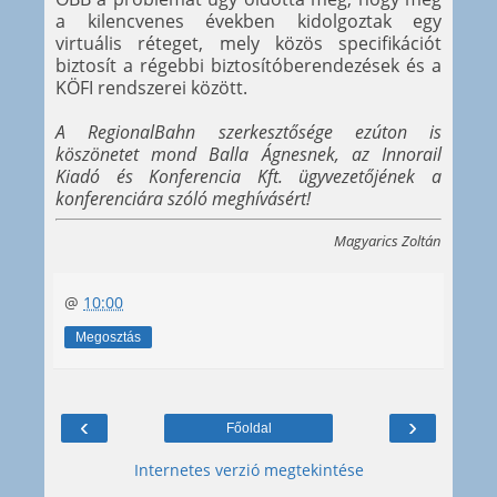
a kilencvenes években kidolgoztak egy
virtuális réteget, mely közös specifikációt
biztosít a régebbi biztosítóberendezések és a
KÖFI rendszerei között.
A RegionalBahn szerkesztősége ezúton is
köszönetet mond Balla Ágnesnek, az Innorail
Kiadó és Konferencia Kft. ügyvezetőjének a
konferenciára szóló meghívásért!
Magyarics Zoltán
@
10:00
Megosztás
‹
›
Főoldal
Internetes verzió megtekintése