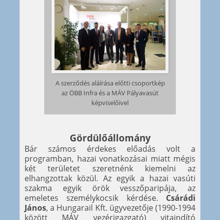
A szerződés aláírása előtti csoportkép
az ÖBB Infra és a MÁV Pályavasút
képviselőivel
Gördülőállomány
Bár számos érdekes előadás volt a
programban, hazai vonatkozásai miatt mégis
két területet szeretnénk kiemelni az
elhangzottak közül. Az egyik a hazai vasúti
szakma egyik örök vesszőparipája, az
emeletes személykocsik kérdése.
Csárádi
János
, a Hungarail Kft. ügyvezetője (1990-1994
között MÁV vezérigazgató) vitaindító