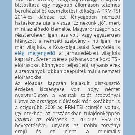
biztosítása egy nagyobb állomáson tetemes
beruházási és üzemeltetési költség. A PRM-TSI
2014-es kiadása ezt lényegében nemzeti
hatáskörbe utalja vissza. Ez nekünk „jó”, mert
mint az előadó kiemelte, Magyarországon sok
részterületen igen laza volt, vagy egyszerűen
hiányzott a nemzeti szabvány - no igen, ha
már világítás, a Közszolgáltatási Szerződés is
elég megengedő
a járműfedélzeti világítás
kapcsán. Szerencsére a pályára vonatkozó TSI-
előírásokat könnyebb teljesíteni, ugyanis ezek
a szabványok jobban beépültek már a nemzeti
előírásokba.
Az előadás kapcsán kialakult diszkusszió
érdekes kicsengése volt, hogy német
nyelvterületen a vasutak saját szabványai
illetve az országos előírások már korábban is
a szigorúbb 2008-as PRM-TSI szintjén voltak,
így ezekben az országokban tulajdonképpen
lazultak
az előírások a 2014-es PRM-TSI
bevezetésével, ugyanis ez utóbbi törvényi
erejű és ez jelenti a minimális