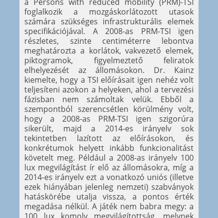
a Persons with reduced mobility (PRM)-TSI
foglalkozik a mozgáskorlátozott utasok
számára szükséges infrastrukturális elemek
specifikációjával. A 2008-as PRM-TSI igen
részletes, szinte centiméterre lebontva
meghatározta a korlátok, vakvezető elemek,
piktogramok, figyelmeztető feliratok
elhelyezését az állomásokon. Dr. Kainz
kiemelte, hogy a TSI előírásait igen nehéz volt
teljesíteni azokon a helyeken, ahol a tervezési
fázisban nem számoltak velük. Ebből a
szempontból szerencsétlen körülmény volt,
hogy a 2008-as PRM-TSI igen szigorúra
sikerült, majd a 2014-es irányelv sok
tekintetben lazított az előírásokon, és
konkrétumok helyett inkább funkcionalitást
követelt meg. Például a 2008-as irányelv 100
lux megvilágítást ír elő az állomásokra, míg a
2014-es irányelv ezt a vonatkozó uniós (illetve
ezek hiányában jelenleg nemzeti) szabványok
hatáskörébe utalja vissza, a pontos érték
megadása nélkül. A játék nem babra megy: a
100 lux komoly megvilágítottság, melynek