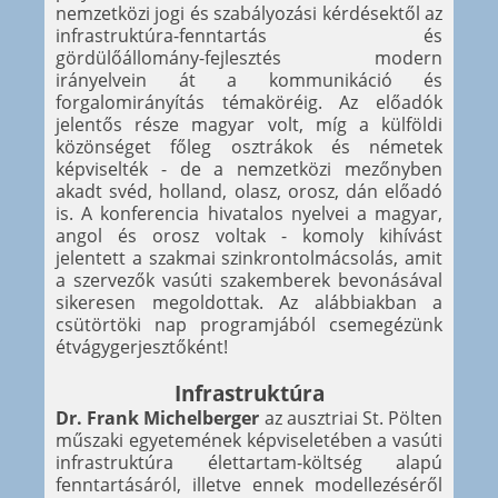
nemzetközi jogi és szabályozási kérdésektől az
infrastruktúra-fenntartás és
gördülőállomány-fejlesztés modern
irányelvein át a kommunikáció és
forgalomirányítás témaköréig. Az előadók
jelentős része magyar volt, míg a külföldi
közönséget főleg osztrákok és németek
képviselték - de a nemzetközi mezőnyben
akadt svéd, holland, olasz, orosz, dán előadó
is. A konferencia hivatalos nyelvei a magyar,
angol és orosz voltak - komoly kihívást
jelentett a szakmai szinkrontolmácsolás, amit
a szervezők vasúti szakemberek bevonásával
sikeresen megoldottak. Az alábbiakban a
csütörtöki nap programjából csemegézünk
étvágygerjesztőként!
Infrastruktúra
Dr. Frank Michelberger
az ausztriai St. Pölten
műszaki egyetemének képviseletében a vasúti
infrastruktúra élettartam-költség alapú
fenntartásáról, illetve ennek modellezéséről