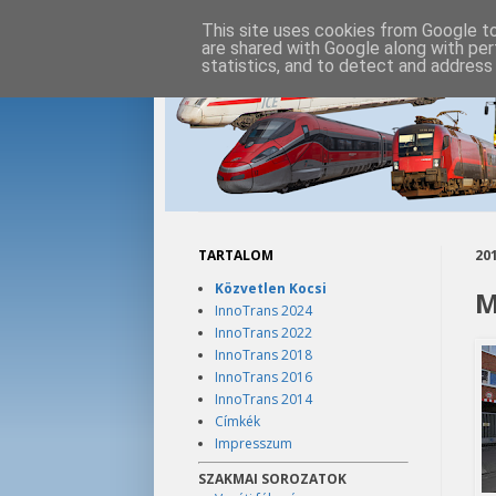
This site uses cookies from Google to 
are shared with Google along with per
statistics, and to detect and address
TARTALOM
201
Közvetlen Kocsi
M
InnoTrans 2024
InnoTrans 2022
InnoTrans 2018
InnoTrans 2016
InnoTrans 2014
Címkék
Impresszum
SZAKMAI SOROZATOK