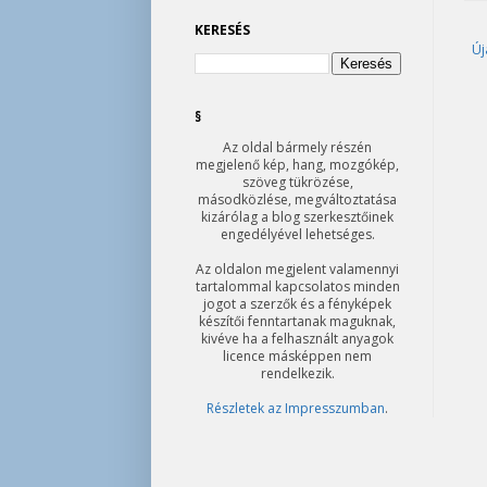
KERESÉS
Új
§
Az oldal bármely részén
megjelenő kép, hang, mozgókép,
szöveg tükrözése,
másodközlése, megváltoztatása
kizárólag a blog szerkesztőinek
engedélyével lehetséges.
Az oldalon megjelent valamennyi
tartalommal kapcsolatos minden
jogot a szerzők és a fényképek
készítői fenntartanak maguknak,
kivéve ha a felhasznált anyagok
licence másképpen nem
rendelkezik.
Részletek az Impresszumban
.