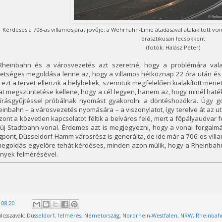
Kérdéses a 708-as villamosjárat jövője: a Wehrhahn-Linie átadásával átalakított von
drasztikusan lecsökkent
(fotók: Halász Péter)
Rheinbahn és a városvezetés azt szeretné, hogy a problémára val
hetséges megoldása lenne az, hogy a villamos hétköznap 22 óra után és
ezt a tervet ellenzik a helybeliek, szerintük megfelelően kialakított me
rat megszüntetése kellene, hogy a cél legyen, hanem az, hogy minél ha
áírásgyűjtéssel próbálnak nyomást gyakorolni a döntéshozókra. Úgy gon
inbahn – a városvezetés nyomására – a viszonylatot, így terelve át az ut
zont a közvetlen kapcsolatot féltik a belváros felé, mert a főpályaudvar 
új Stadtbahn-vonal. Érdemes azt is megjegyezni, hogy a vonal forgalmá
pont, Düsseldorf-Hamm városrész is generálta, de ide már a 706-os villam
egoldás egyelőre tehát kérdéses, minden azon múlik, hogy a Rheinbahn 
nyek felmérésével.
@
08:20
lcsszavak:
Düsseldorf
,
felmérés
,
Németország
,
Nordrhein-Westfalen
,
NRW
,
Rheinbah