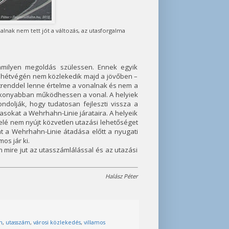
alnak nem tett jót a változás, az utasforgalma
amilyen megoldás szülessen. Ennek egyik
 hétvégén nem közlekedik majd a jövőben –
netrenddel lenne értelme a vonalnak és nem a
tékonyabban működhessen a vonal. A helyiek
dolják, hogy tudatosan fejleszti vissza a
asokat a Wehrhahn-Linie járataira. A helyeik
felé nem nyújt közvetlen utazási lehetőséget
t a Wehrhahn-Linie átadása előtt a nyugati
os jár ki.
mire jut az utasszámlálással és az utazási
Halász Péter
n
,
utasszám
,
városi közlekedés
,
villamos