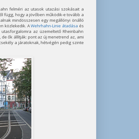
ahn felméri az utasok utazási szokásait a
ől függ, hogy a jövőben működik-e tovább a
onalnak mindösszesen egy megállónyi önálló
en közlekedik. A
Wehrhahn-Linie átadása
és
az utasforgalomra az üzemeltető Rheinbahn
de ők állítják: pont az új menetrend az, ami
csekély a járatoknak, hétvégén pedig szinte