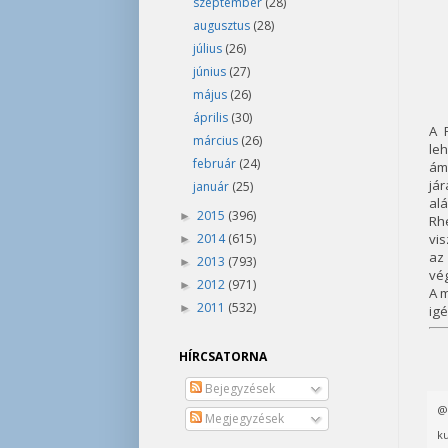
szeptember
(28)
augusztus
(28)
július
(26)
június
(27)
május
(26)
április
(30)
A 
március
(26)
le
február
(24)
ám 
já
január
(25)
al
2015
(396)
►
Rhe
2014
(615)
vis
►
az 
2013
(793)
►
vég
2012
(971)
►
A m
2011
(532)
►
igé
HÍRCSATORNA
Bejegyzések
Megjegyzések
ku