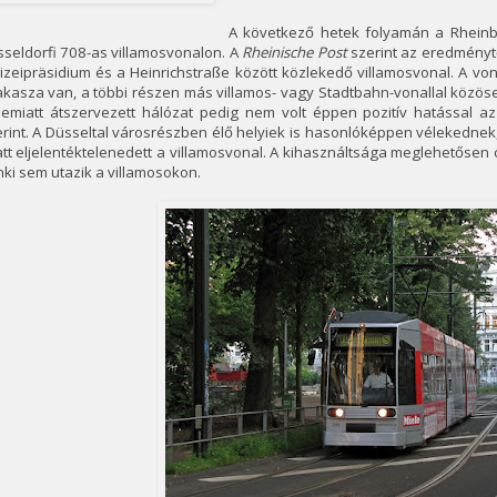
A következő hetek folyamán a Rheinb
seldorfi 708-as villamosvonalon. A
Rheinische Post
szerint az eredményt
izeipräsidium és a Heinrichstraße között közlekedő villamosvonal. A v
kasza van, a többi részen más villamos- vagy Stadtbahn-vonallal közös
 emiatt átszervezett hálózat pedig nem volt éppen pozitív hatással 
rint. A Düsseltal városrészben élő helyiek is hasonlóképpen vélekednek, 
tt eljelentéktelenedett a villamosvonal. A kihasználtsága meglehetősen 
ki sem utazik a villamosokon.