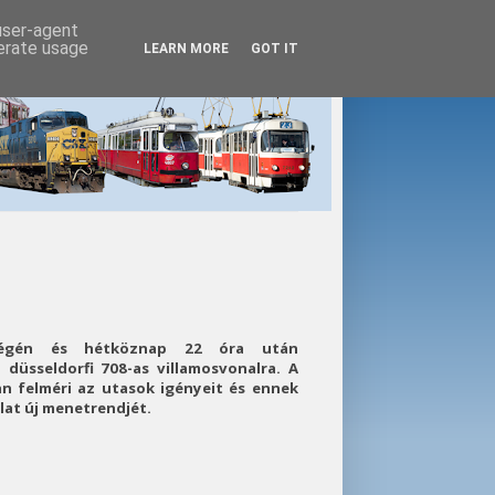
 user-agent
nerate usage
LEARN MORE
GOT IT
tvégén és hétköznap 22 óra után
düsseldorfi 708-as villamosvonalra. A
n felméri az utasok igényeit és ennek
lat új menetrendjét.