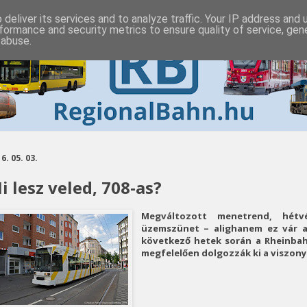
deliver its services and to analyze traffic. Your IP address and
formance and security metrics to ensure quality of service, ge
 abuse.
6. 05. 03.
i lesz veled, 708-as?
Megváltozott menetrend, hé
üzemszünet – alighanem ez vár a 
következő hetek során a Rheinbah
megfelelően dolgozzák ki a viszony