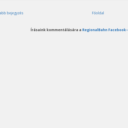
abb bejegyzés
Főoldal
Írásaink kommentálására a
RegionalBahn Facebook-