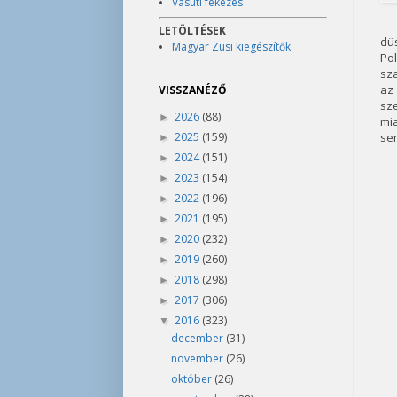
Vasúti fékezés
LETÖLTÉSEK
düs
Magyar Zusi kiegészítők
Pol
sza
az
VISSZANÉZŐ
sze
2026
(88)
►
mia
2025
(159)
sen
►
2024
(151)
►
2023
(154)
►
2022
(196)
►
2021
(195)
►
2020
(232)
►
2019
(260)
►
2018
(298)
►
2017
(306)
►
2016
(323)
▼
december
(31)
november
(26)
október
(26)