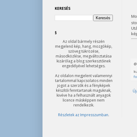
KERESÉS
Mos
sto
Utá
§
kép
Az oldal bármely részén
megjelenő kép, hang, mozgókép,
szöveg tükrözése,
másodközlése, megváltoztatása
kizárólag a blog szerkesztőinek
engedélyével lehetséges.
ku
Az oldalon megjelent valamennyi
f
tartalommal kapcsolatos minden
jogot a szerzők és a fényképek
készítői fenntartanak maguknak,
Új
kivéve ha a felhasznált anyagok
licence másképpen nem
rendelkezik.
Részletek az Impresszumban
.