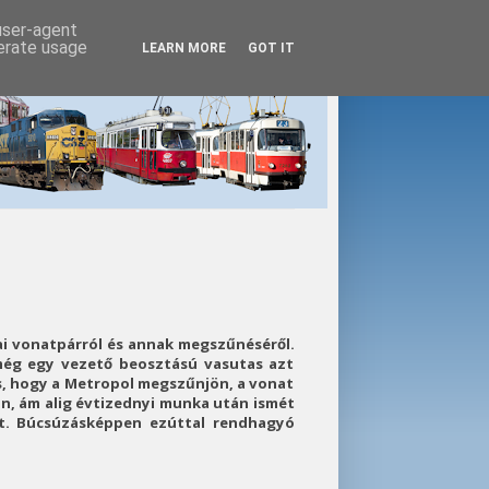
 user-agent
nerate usage
LEARN MORE
GOT IT
ai vonatpárról és annak megszűnéséről.
még egy vezető beosztású vasutas azt
, hogy a Metropol megszűnjön, a vonat
an, ám alig évtizednyi munka után ismét
at. Búcsúzásképpen ezúttal rendhagyó