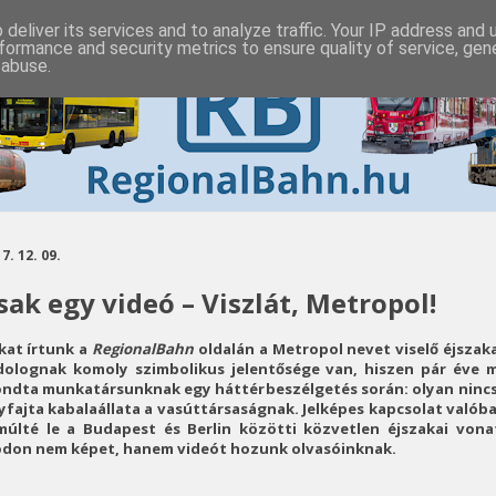
deliver its services and to analyze traffic. Your IP address and
formance and security metrics to ensure quality of service, ge
 abuse.
7. 12. 09.
sak egy videó – Viszlát, Metropol!
kat írtunk a
RegionalBahn
oldalán a Metropol nevet viselő éjszak
dolognak komoly szimbolikus jelentősége van, hiszen pár éve 
ndta munkatársunknak egy háttérbeszélgetés során: olyan nincs
yfajta kabalaállata a vasúttársaságnak. Jelképes kapcsolat valób
múlté le a Budapest és Berlin közötti közvetlen éjszakai von
don nem képet, hanem videót hozunk olvasóinknak.