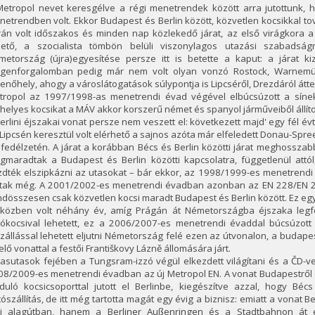
Metropol nevet keresgélve a régi menetrendek között arra jutottunk
etrendben volt. Ekkor Budapest és Berlin között, közvetlen kocsikkal to
rán volt időszakos és minden nap közlekedő járat, az első virágkora a
hető, a szocialista tömbön belüli viszonylagos utazási szabadsá
metország (újra)egyesítése persze itt is betette a kaput: a járat kiz
egenforgalomban pedig már nem volt olyan vonzó Rostock, Warnemü
enőhely, ahogy a városlátogatások súlypontja is Lipcséről, Drezdáról átt
tropol az 1997/1998-as menetrendi évad végével elbúcsúzott a sínek
helyes kocsikat a MÁV akkor korszerű német és spanyol járműveiből állítot
erlini éjszakai vonat persze nem veszett el: következett majd' egy fél év
Lipcsén keresztül volt elérhető a sajnos azóta már elfeledett Donau-Spre
fedélzetén. A járat a korábban Bécs és Berlin közötti járat meghosszab
gmaradtak a Budapest és Berlin közötti kapcsolatra, függetlenül att
zdték elszipkázni az utasokat – bár ekkor, az 1998/1999-es menetren
ltak még. A 2001/2002-es menetrendi évadban azonban az EN 228/EN 229
dösszesen csak közvetlen kocsi maradt Budapest és Berlin között. Ez eg
őközben volt néhány év, amíg Prágán át Németországba éjszaka legf
lókocsival lehetett, ez a 2006/2007-es menetrendi évaddal búcsúzott
zállással lehetett eljutni Németország felé ezen az útvonalon, a budapes
elő vonattal a festői Františkovy Lázně állomására járt.
asutasok fejében a Tungsram-izzó végül elkezdett világítani és a ČD-v
08/2009-es menetrendi évadban az új Metropol EN. A vonat Budapestrő
rduló kocsicsoporttal jutott el Berlinbe, kiegészítve azzal, hogy Bé
ószállítás, de itt még tartotta magát egy évig a biznisz: emiatt a vonat
li alagútban, hanem a Berliner Außenringen és a Stadtbahnon át é