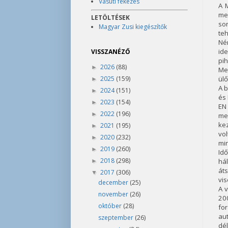
Vasúti fékezés
A 
men
LETÖLTÉSEK
so
Magyar Zusi kiegészítők
te
Né
id
VISSZANÉZŐ
pih
2026
(88)
►
Me
2025
(159)
ülő
►
A b
2024
(151)
►
és 
2023
(154)
►
EN 
2022
(196)
►
me
ke
2021
(195)
►
vo
2020
(232)
►
min
2019
(260)
►
Id
2018
(298)
há
►
áts
2017
(306)
▼
vis
december
(25)
A v
november
(26)
20
október
(28)
fo
aut
szeptember
(26)
dé