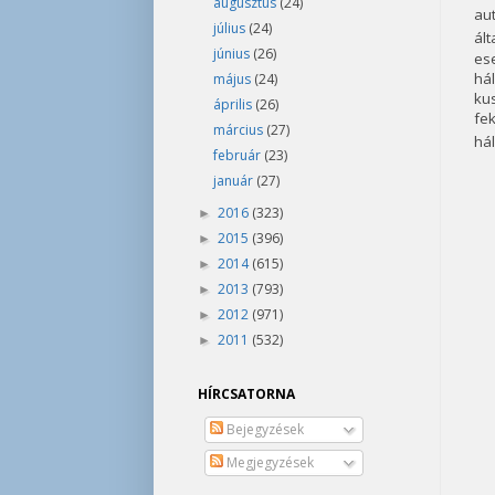
augusztus
(24)
aut
július
(24)
ált
június
(26)
es
hál
május
(24)
kus
április
(26)
fe
március
(27)
hál
február
(23)
január
(27)
2016
(323)
►
2015
(396)
►
2014
(615)
►
2013
(793)
►
2012
(971)
►
2011
(532)
►
HÍRCSATORNA
Bejegyzések
Megjegyzések