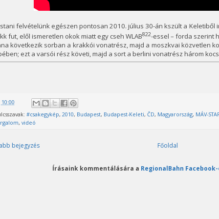
tani felvételünk egészen pontosan 2010. július 30-án kszült a Keletiből i
822
kk fut, elől ismeretlen okok miatt egy cseh WLAB
-essel – forda szerint h
na következik sorban a krakkói vonatrész, majd a moszkvai közvetlen ko
ében; ezt a varsói rész követi, majd a sort a berlini vonatrész három kocsi
@
10:00
lcsszavak:
#csakegykép
,
2010
,
Budapest
,
Budapest-Keleti
,
ČD
,
Magyarország
,
MÁV-STA
orgalom
,
videó
abb bejegyzés
Főoldal
Írásaink kommentálására a
RegionalBahn Facebook-