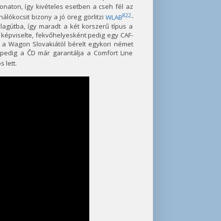
onaton, így kivételes esetben a cseh fél az
822
hálókocsit bizony a jó öreg görlitzi
WLAB
-
lagútba, így maradt a két korszerű típus a
 képviselte, fekvőhelyesként pedig egy CAF-
el a Wagon Slovakiától bérelt egykori német
pedig a ČD már garantálja a Comfort Line
s lett.