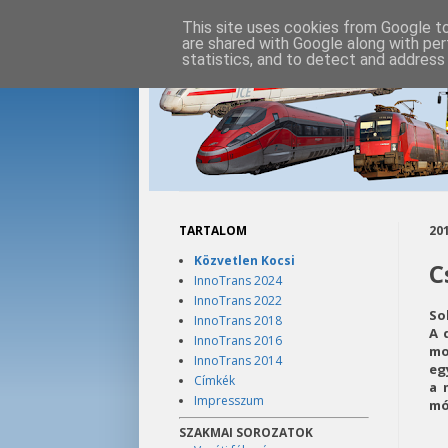
This site uses cookies from Google to 
are shared with Google along with per
statistics, and to detect and address
TARTALOM
201
Közvetlen Kocsi
C
InnoTrans 2024
InnoTrans 2022
So
InnoTrans 2018
A 
InnoTrans 2016
mo
InnoTrans 2014
eg
Címkék
a 
Impresszum
mó
SZAKMAI SOROZATOK