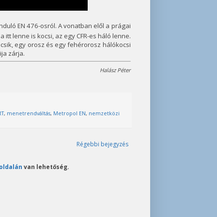
nduló EN 476-osról. A vonatban elől a prágai
a itt lenne is kocsi, az egy CFR-es háló lenne.
csik, egy orosz és egy fehérorosz hálókocsi
ja zárja.
Halász Péter
RT
,
menetrendváltás
,
Metropol EN
,
nemzetközi
Régebbi bejegyzés
oldalán
van lehetőség.