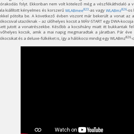
órakodás folyt. Ekkoriban nem volt kötelező még a vészfékáthidaló a v
823
826
ala kiállított kényelmes és korszerű
WLABmee
-as vagy
WLABmz
-os 
ekkel pótolta be. A következő évben viszont már bekerült a vonat az a
ókocsival utazóknak – az ülőhelyes kocsit a MÁV-START egy DWA-kocsija
ett jutott a vonatrészekbe. Később a kocsihiány miatt itt bukkantak f
kvőhelyes kocsik, amik a mai napig megmaradtak a járatban. Pár éve 
826
ókocsikat és a deluxe-fülkéket is, így a hálókocsi mindig egy WLABmz
-o