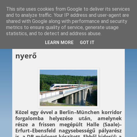
This site uses cookies from Google to deliver its services
and to analyze traffic. Your IP address and user-agent are
shared with Google along with performance and security
metrics to ensure quality of service, generate usage
statistics, and to detect and address abuse.
2018. 12. 06.
LEARN MORE
GOT IT
Berlin–München: a vasút a
nyerő
Közel egy évvel a Berlin–München korridor
forgalomba helyezése után, amelynek
része a frissen megépült Halle (Saale)–
Erfurt–Ebensfeld nagysebességű pályarész
is, a DB mérleget készített. Ebből kiderül: a