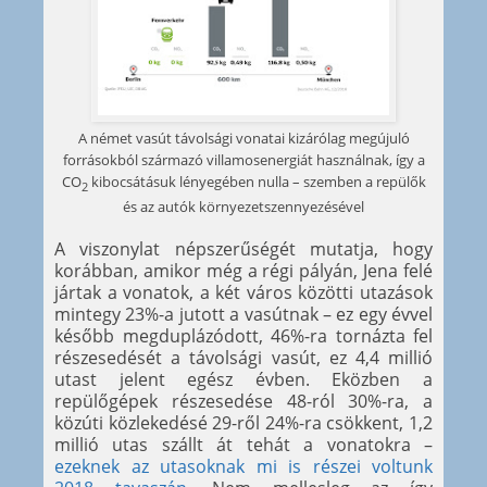
A német vasút távolsági vonatai kizárólag megújuló
forrásokból származó villamosenergiát használnak, így a
CO
kibocsátásuk lényegében nulla – szemben a repülők
2
és az autók környezetszennyezésével
A viszonylat népszerűségét mutatja, hogy
korábban, amikor még a régi pályán, Jena felé
jártak a vonatok, a két város közötti utazások
mintegy 23%-a jutott a vasútnak – ez egy évvel
később megduplázódott, 46%-ra tornázta fel
részesedését a távolsági vasút, ez 4,4 millió
utast jelent egész évben. Eközben a
repülőgépek részesedése 48-ról 30%-ra, a
közúti közlekedésé 29-ről 24%-ra csökkent, 1,2
millió utas szállt át tehát a vonatokra –
ezeknek az utasoknak mi is részei voltunk