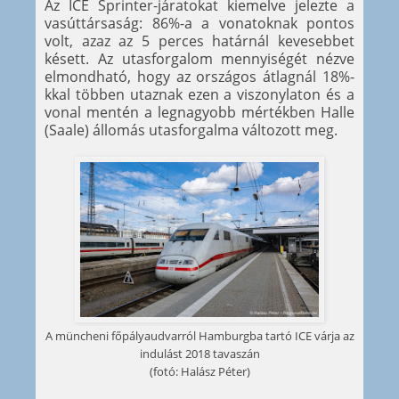
Az ICE Sprinter-járatokat kiemelve jelezte a
vasúttársaság: 86%-a a vonatoknak pontos
volt, azaz az 5 perces határnál kevesebbet
késett. Az utasforgalom mennyiségét nézve
elmondható, hogy az országos átlagnál 18%-
kkal többen utaznak ezen a viszonylaton és a
vonal mentén a legnagyobb mértékben Halle
(Saale) állomás utasforgalma változott meg.
A müncheni főpályaudvarról Hamburgba tartó ICE várja az
indulást 2018 tavaszán
(fotó: Halász Péter)