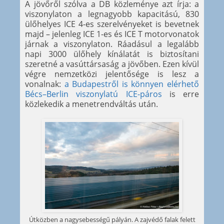
A jövőről szólva a DB közleménye azt írja: a
viszonylaton a legnagyobb kapacitású, 830
ülőhelyes ICE 4-es szerelvényeket is bevetnek
majd – jelenleg ICE 1-es és ICE T motorvonatok
járnak a viszonylaton. Ráadásul a legalább
napi 3000 ülőhely kínálatát is biztosítani
szeretné a vasúttársaság a jövőben. Ezen kívül
végre nemzetközi jelentősége is lesz a
vonalnak:
a Budapestről is könnyen elérhető
Bécs–Berlin viszonylatú ICE-páros
is erre
közlekedik a menetrendváltás után.
Útközben a nagysebességű pályán. A zajvédő falak felett