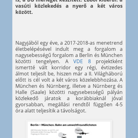
vasúti közlekedés a nyerő a két város
között.
Nagyjából egy éve, a 2017-2018-as menetrend
életbelépésével indult meg a forgalom a
nagysebességű forgalom a Berlin és München
közötti tengelyen. A
VDE 8
projektként
ismertté vált korridor egy régi, évtizedes
álmot teljesít be, hiszen már a II. Világháború
előtt is cél volt a két város közelebbhozása. A
München és Nürnberg, illetve a Nürnberg és
Halle (Saale) közötti nagysebességű pályán
közlekedő járatok a korábbiaknál jóval
gyorsabban, megállási rendtől függően 4-5
óra alatt teljesítik a távolságot.