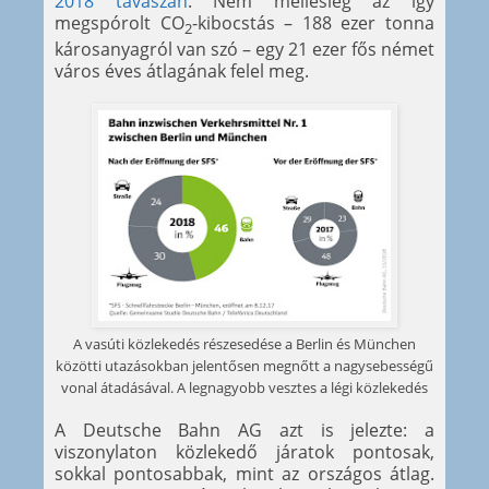
2018 tavaszán
. Nem mellesleg az így
megspórolt CO
-kibocstás – 188 ezer tonna
2
károsanyagról van szó – egy 21 ezer fős német
város éves átlagának felel meg.
A vasúti közlekedés részesedése a Berlin és München
közötti utazásokban jelentősen megnőtt a nagysebességű
vonal átadásával. A legnagyobb vesztes a légi közlekedés
A Deutsche Bahn AG azt is jelezte: a
viszonylaton közlekedő járatok pontosak,
sokkal pontosabbak, mint az országos átlag.