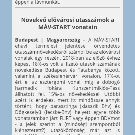
éppen a távmunkát.
Növekvő elővárosi utasszámok a
MÁV-START vonatain
Budapest | Magyarország
– A MÁV-START
ehavi termelési jelentése örvendetes
utasszámnövekedésről számol be az elővárosi
vonalak egy részén. 2018-ban az előző évhez
képest 18%-os volt a fizető utasok számának
növekedése Budapest és Tatabánya között,
valamint a székesfehérvári vonalon, 17%-ot
ért el az esztergomi vonal, míg a dobogó
harmadik fokára Kunszentmiklós-Tass
állhatott fel, 15%-os növekedéssel. Utóbbi
azért is érdekes, mert itt mindössze annyit
történt, hogy parasztinga (klasszik Bhv) és
Dögkeselyű (fecske-Bhv) helyett egyre több
vonatszámban járt FLIRT vagy éppen BDVmot
- a jelek szerint a (minőségi szempontból
kiéheztetett?) utazóközönség már azt is