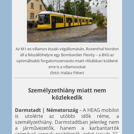
Az M1-es villamos északi végállomásán, Rosenthal Nordon
áll a felszállóhelyre egy Bombardier Flexity – a BVG az
optimálisabb forgalomszervezés miatt ritkábban küldené
erre is a villamosokat
(fotó: Halász Péter)
Személyzethiány miatt nem
közlekedik
Darmstadt | Németország
– A HEAG mobilot
is utolérte az utóbbi idők réme, a
személyzethiány. Darmstadtban jelenleg nem
a járművezetők, hanem a karbantartók
számával vannak problémák, ezért január 22-