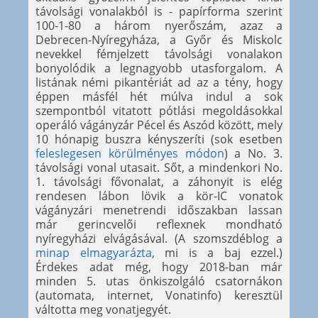
távolsági vonalakból is - papírforma szerint
100-1-80 a három nyerőszám, azaz a
Debrecen-Nyíregyháza, a Győr és Miskolc
nevekkel fémjelzett távolsági vonalakon
bonyolódik a legnagyobb utasforgalom. A
listának némi pikantériát ad az a tény, hogy
éppen másfél hét múlva indul a sok
szempontból vitatott pótlási megoldásokkal
operáló vágányzár Pécel és Aszód között, mely
10 hónapig buszra kényszeríti (sok esetben
feleslegesen körülményes módon
) a No. 3.
távolsági vonal utasait. Sőt, a mindenkori No.
1. távolsági fővonalat, a záhonyit is elég
rendesen lábon lövik a kör-IC vonatok
vágányzári menetrendi időszakban lassan
már gerincvelői reflexnek mondható
nyíregyházi elvágásával. (A szomszdéblog a
minap elmagyarázta
, mi is a baj ezzel.)
Érdekes adat még, hogy 2018-ban már
minden 5. utas önkiszolgáló csatornákon
(automata, internet, Vonatinfo) keresztül
váltotta meg vonatjegyét.