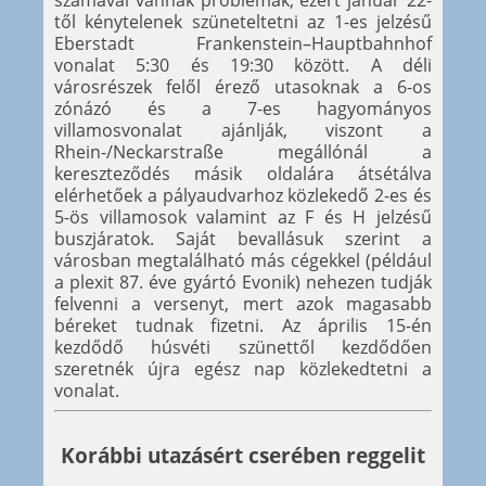
től kénytelenek szüneteltetni az 1-es jelzésű
Eberstadt Frankenstein–Hauptbahnhof
vonalat 5:30 és 19:30 között. A déli
városrészek felől érező utasoknak a 6-os
zónázó és a 7-es hagyományos
villamosvonalat ajánlják, viszont a
Rhein-/Neckarstraße megállónál a
kereszteződés másik oldalára átsétálva
elérhetőek a pályaudvarhoz közlekedő 2-es és
5-ös villamosok valamint az F és H jelzésű
buszjáratok. Saját bevallásuk szerint a
városban megtalálható más cégekkel (például
a plexit 87. éve gyártó Evonik) nehezen tudják
felvenni a versenyt, mert azok magasabb
béreket tudnak fizetni. Az április 15-én
kezdődő húsvéti szünettől kezdődően
szeretnék újra egész nap közlekedtetni a
vonalat.
Korábbi utazásért cserében reggelit