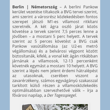
Berlin | Németország
– A berlini Pankow
kerület vezetése tiltakozik a BVG tervei szerint,
ami szerint a városrész közlekedésben fontos
szerepet játszó M1-es villamost ritkítani
szeretnék. A két ágra oszló járat közös
követése a tervek szerint 7,5 perces lenne a
jövőben – a mostani 5 perc helyett. A tervek
szerint az 5 perces követést a BVG csak
Pankow vasútállomása (az U2-es metró
végállomása) és a belvárosi végpont között
biztosítanák, kifelé, a vonal két ágán ritkábban
járnának a villamosok, 12-13 percenként
követnék egymást a mostani 10 helyett. A BVG
szerint a lépés nem jelent érdemi hátralépést
az utasoknak, cserében viszont a
zavarérzékeny, számos egyvágányú szakasszal
tarkított külső részen a villamosközlekedés
optimálisabban szervezhetővé válik – írja a
fővárosi napilap, a
Der Tagesspiegel
.