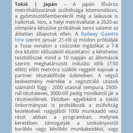
Tokió | Japán
– A japán főváros
metróhálózatának zsúfoltsága közmondásos,
a gyömöszölőemberekről még a laikusok is
hallottak. Nos, a helyi metróvállalat a 2020-as
olimpiára készülve próbálnak tenni valamit az
áldatlan állapotok ellen. A
Railway Gazette
híre
szerint január 21-től új módon próbálják
a Tozai vonalon a csúcsidei ingázókat a 7-8
óra közötti időszaktól elszoktatni: a kétehetes
tesztidőszak mind a 10 napján az állomások
szerint meghatározott indulási idők (7:50
előtt) előtt metróra szállók reggelit kapnak a
partner tésztakifőzde üzleteiben. A végső
kedvezmény mértéke a regisztráló utasok
számától függ - 2000 utasnál tempura, 2500-
nál tésztaleves, 3000-től pedig mindkettő jár a
résztvevőknek. Eközben egyébként a tokiói
önkormányzat is próbálkozik a zsúfoltság
kezelésével: nagyjából 1000 munkaadó vesz
részt abban a programban, melynek
keretében támogatják a szokványostól
korábbi vagy későbbi munkakezdést, vagy