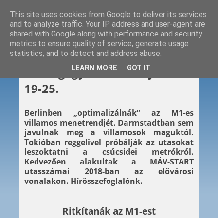
This site uses cookies from Google to deliver its services
and to analyze traffic. Your IP address and user-agent are
shared with Google along with performance and security
metrics to ensure quality of service, generate usage
statistics, and to detect and address abuse.
2019. 01. 25.
LEARN MORE
GOT IT
Hétvégi gyors – 2019. január
19-25.
Berlinben „optimalizálnák” az M1-es
villamos menetrendjét. Darmstadtban sem
javulnak meg a villamosok maguktól.
Tokióban reggelivel próbálják az utasokat
leszoktatni a csúcsidei metrókról.
Kedvezően alakultak a MÁV-START
utasszámai 2018-ban az elővárosi
vonalakon. Hírösszefoglalónk.
Ritkítanák az M1-est