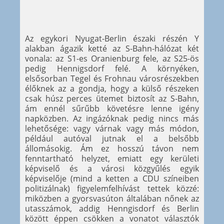
Az egykori Nyugat-Berlin északi részén Y
alakban ágazik ketté az S-Bahn-hálózat két
vonala: az S1-es Oranienburg fele, az S25-ös
pedig Hennigsdorf felé. A környéken,
elsősorban Tegel és Frohnau városrészekben
élőknek az a gondja, hogy a külső részeken
csak húsz perces ütemet biztosít az S-Bahn,
ám ennél sűrűbb követésre lenne igény
napközben. Az ingázóknak pedig nincs más
lehetősége: vagy várnak vagy más módon,
például autóval jutnak el a belsőbb
állomásokig. Ám ez hosszú távon nem
fenntartható helyzet, emiatt egy kerületi
képviselő és a városi közgyűlés egyik
képviselője (mind a ketten a CDU színeiben
politizálnak) figyelemfelhívást tettek közzé:
miközben a gyorsvasúton általában nőnek az
utasszámok, addig Henngisdorf és Berlin
között éppen csökken a vonatot választók