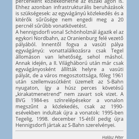
percenként közlekedhetne az északi ágon is.
Ehhez azonban infrastrukturális beruházások
is szükségesek: az egyvágányú közlekedés és a
kitérők sűrűsége nem engedi meg a 20
percnél sűrűbb vonatkövetést.
A hennigsdorfi vonal Schönholznál ágazik el az
egykori Nordbahn, az Oranienburg felé vezető
pályából. Innentől fogva a vasúti pálya
egyvágányú: vonattalálkozásra csak Tegel
állomáson van lehetőség, sehol máshol.
Annak idején, a II. Világháború után már csak
egyvágányosként állítták helyre a vasúti
pályát, de a város megosztottsága, főleg 1961
után szellemvasútként üzemelt az S-Bahn
nyugaton, így a húsz perces követésű
„kirakatmenetrend” nem zavart sok vizet. A
BVG 1984-es színrelépésekor a vonalon
megszűnt a közlekedés, csak az 1990-
esévekben indultak újra a vonatok: 1995-ben
Tegelig, 1998. december 15-étől pedig újra
Hennigsdorfi jártak az S-Bahn szerelvényei.
Halász Péter