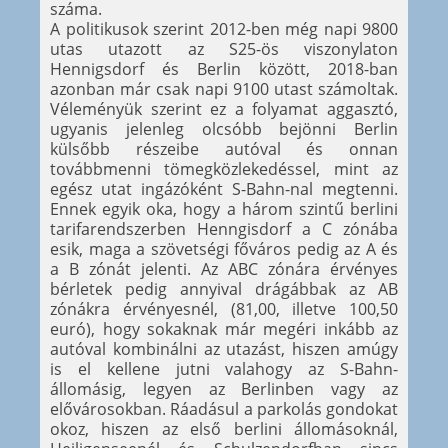
száma.
A politikusok szerint 2012-ben még napi 9800
utas utazott az S25-ös viszonylaton
Hennigsdorf és Berlin között, 2018-ban
azonban már csak napi 9100 utast számoltak.
Véleményük szerint ez a folyamat aggasztó,
ugyanis jelenleg olcsóbb bejönni Berlin
külsőbb részeibe autóval és onnan
továbbmenni tömegközlekedéssel, mint az
egész utat ingázóként S-Bahn-nal megtenni.
Ennek egyik oka, hogy a három szintű berlini
tarifarendszerben Henngisdorf a C zónába
esik, maga a szövetségi főváros pedig az A és
a B zónát jelenti. Az ABC zónára érvényes
bérletek pedig annyival drágábbak az AB
zónákra érvényesnél, (81,00, illetve 100,50
euró), hogy sokaknak már megéri inkább az
autóval kombinálni az utazást, hiszen amúgy
is el kellene jutni valahogy az S-Bahn-
állomásig, legyen az Berlinben vagy az
elővárosokban. Ráadásul a parkolás gondokat
okoz, hiszen az első berlini állomásoknál,