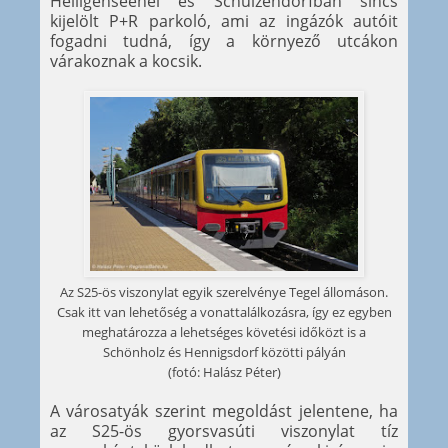
Heiligenseenél és Schulzendorfban sincs
kijelölt P+R parkoló, ami az ingázók autóit
fogadni tudná, így a környező utcákon
várakoznak a kocsik.
Az S25-ös viszonylat egyik szerelvénye Tegel állomáson.
Csak itt van lehetőség a vonattalálkozásra, így ez egyben
meghatározza a lehetséges követési időközt is a
Schönholz és Hennigsdorf közötti pályán
(fotó: Halász Péter)
A városatyák szerint megoldást jelentene, ha
az S25-ös gyorsvasúti viszonylat tíz