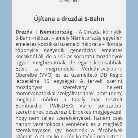
szenvedett
Újítana a drezdai S-Bahn
Drezda | Németország
– A Drezda környéki
S-Bahn-hálózat – amely Németország egyetlen
emeletes kocsikkal üzemelő hálózata – flottája
többnyire negyedik generációs emeletes
kocsikból áll, de a 143-as sorozatú mozdonyok
ugyan megbízhatóak, de egyre korosabbak.
Ezért a megrendelő Verkehrsverbund
Oberelbe (VVO) és az üzemeltető DB Regio
lecserélne 15 egységet. A tervek szerint
mozdonyos szerelvény helyett
motorvonatokkal szolgáltatnának, amit (nem)
meglepő módon a tavaly már tesztelt
Bombardier TWINDEXX Vario sorozatból
szeretnének beszerezni. Érdekes megjegyezni,
hogy nem teljes szerelvényeket, hanem csak
hajtott vezérlőkocsit vennének és a meglevő
szerelvényeken így növelnék a férőhelyek
számát. A 71 millió eurós költségű projektet a