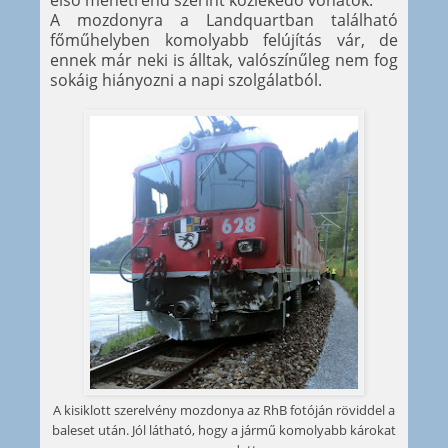
első menetrend szerint közlekedő vonatok.
A mozdonyra a Landquartban található
főműhelyben komolyabb felújítás vár, de
ennek már neki is álltak, valószínűleg nem fog
sokáig hiányozni a napi szolgálatból.
A kisiklott szerelvény mozdonya az RhB fotóján röviddel a
baleset után. Jól látható, hogy a jármű komolyabb károkat