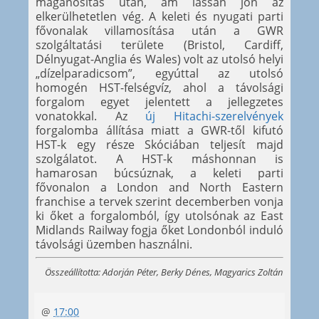
magánosítás után, ám lassan jön az
elkerülhetetlen vég. A keleti és nyugati parti
fővonalak villamosítása után a GWR
szolgáltatási területe (Bristol, Cardiff,
Délnyugat-Anglia és Wales) volt az utolsó helyi
„dízelparadicsom”, egyúttal az utolsó
homogén HST-felségvíz, ahol a távolsági
forgalom egyet jelentett a jellegzetes
vonatokkal. Az
új Hitachi-szerelvények
forgalomba állítása miatt a GWR-től kifutó
HST-k egy része Skóciában teljesít majd
szolgálatot. A HST-k máshonnan is
hamarosan búcsúznak, a keleti parti
fővonalon a London and North Eastern
franchise a tervek szerint decemberben vonja
ki őket a forgalomból, így utolsónak az East
Midlands Railway fogja őket Londonból induló
távolsági üzemben használni.
Összeállította: Adorján Péter, Berky Dénes, Magyarics Zoltán
@
17:00