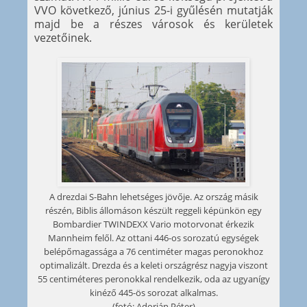
VVO következő, június 25-i gyűlésén mutatják
majd be a részes városok és kerületek
vezetőinek.
A drezdai S-Bahn lehetséges jövője. Az ország másik
részén, Biblis állomáson készült reggeli képünkön egy
Bombardier TWINDEXX Vario motorvonat érkezik
Mannheim felől. Az ottani 446-os sorozatú egységek
belépőmagassága a 76 centiméter magas peronokhoz
optimalizált. Drezda és a keleti országrész nagyja viszont
55 centiméteres peronokkal rendelkezik, oda az ugyanígy
kinéző 445-ös sorozat alkalmas.
(fotó: Adorján Péter)