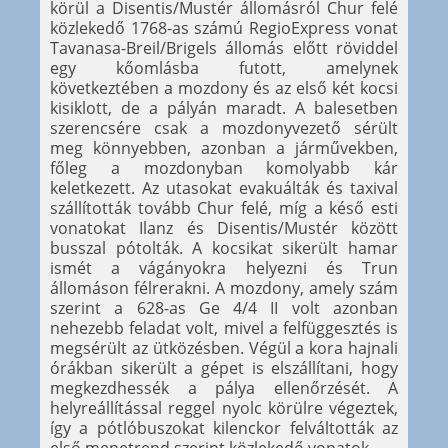
körül a Disentis/Mustér állomásról Chur felé
közlekedő 1768-as számú RegioExpress vonat
Tavanasa-Breil/Brigels állomás előtt röviddel
egy kőomlásba futott, amelynek
következtében a mozdony és az első két kocsi
kisiklott, de a pályán maradt. A balesetben
szerencsére csak a mozdonyvezető sérült
meg könnyebben, azonban a járművekben,
főleg a mozdonyban komolyabb kár
keletkezett. Az utasokat evakuálták és taxival
szállították tovább Chur felé, míg a késő esti
vonatokat Ilanz és Disentis/Mustér között
busszal pótolták. A kocsikat sikerült hamar
ismét a vágányokra helyezni és Trun
állomáson félrerakni. A mozdony, amely szám
szerint a 628-as Ge 4/4 II volt azonban
nehezebb feladat volt, mivel a felfüggesztés is
megsérült az ütközésben. Végül a kora hajnali
órákban sikerült a gépet is elszállítani, hogy
megkezdhessék a pálya ellenőrzését. A
helyreállítással reggel nyolc körülre végeztek,
így a pótlóbuszokat kilenckor felváltották az