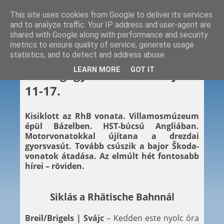
This site uses cookies from Google to deliver its services
and to analyze traffic. Your IP address and user-agent are
shared with Google along with performance and security
metrics to ensure quality of service, generate usage
statistics, and to detect and address abuse.
2019. 05. 17.
LEARN MORE
GOT IT
Hétvégi gyors – 2019. május
11-17.
Kisiklott az RhB vonata. Villamosmúzeum
épül Bázelben. HST-búcsú Angliában.
Motorvonatokkal újítana a drezdai
gyorsvasút. Tovább csúszik a bajor Škoda-
vonatok átadása. Az elmúlt hét fontosabb
hírei – röviden.
Siklás a Rhätische Bahnnál
Breil/Brigels | Svájc
– Kedden este nyolc óra