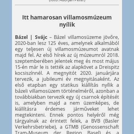
Itt hamarosan villamosmúzeum
nyílik
Bázel | Svájc
– Bázel villamosüzeme jövőre,
2020-ban lesz 125 éves, amelynek alkalmából
egy teljesen új villamosmúzeumot avatnak
majd fel. Az első hírek az új múzeumról 2018.
szeptemberében jelentek meg és most május
15-én már le is tették az alapkövet a Dreispitz
kocsiszínnél. A megnyitót 2020. januárjára
tervezik, a jubileumi év megnyitásaként. Az
első etapban egy statikus kiállítás nyílik a
bázeli villamosüzem történelméről, azonban a
továbbiakban tervezik egy új csarnok építését
is, amelyben majd a nem üzemképes, de
kiállításra érdemes járműveket lehet
megtekinteni. Ennek pontos helyéről még
tárgyalnak az érintett felek, a BVB (Basler
Verkehrsbetriebe), a GTMB (Genossenschaft
Tram-Museum der Region Basel) és a