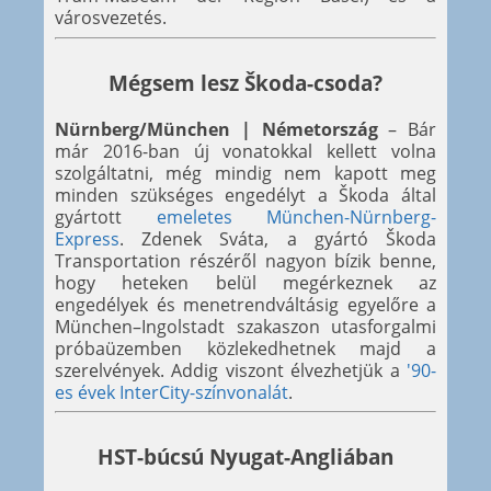
városvezetés.
Mégsem lesz Škoda-csoda?
Nürnberg/München | Németország
– Bár
már 2016-ban új vonatokkal kellett volna
szolgáltatni, még mindig nem kapott meg
minden szükséges engedélyt a Škoda által
gyártott
emeletes München-Nürnberg-
Express
. Zdenek Sváta, a gyártó Škoda
Transportation részéről nagyon bízik benne,
hogy heteken belül megérkeznek az
engedélyek és menetrendváltásig egyelőre a
München–Ingolstadt szakaszon utasforgalmi
próbaüzemben közlekedhetnek majd a
szerelvények. Addig viszont élvezhetjük a
'90-
es évek InterCity-színvonalát
.
HST-búcsú Nyugat-Angliában