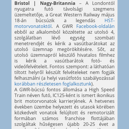
Bristol | Nagy-Britannia
– A Londontól
nyugatra futó távolsági szegmens
üzemeltetője, a Great Western Railway május
18-án búcsúzik a legendás
HST-
motorvonatoktól
. A GWR
Facebook-oldalán
ebből az alkalomból közzétette az utolsó 4,
szolgálatban lévő egység szombati
menetrendjét és kérik a vasútbarátokat az
utolsó üzemnap megörökítésére. Sőt, az
utolsó üzemnapról készülő hivatalos filmhez
is kérik a vasútbarátok fotó- és
videófelvételeit. Fontos szempont: a láthatóan
tiltott helyről készült felvételeket nem fogják
felhasználni (a helyi vasútfotós szabályozással
korábban részletesen foglalkoztunk
).
A GWR-búcsú fontos állomása a High Speed
Train néven futó, IC125-ként is ismert ikonikus
brit motorvonatok karrierjének. A hetvenes
években üzembe helyezett és utasok körében
közkedvelt vonatok felújított és remotorizált
formában számos franchise flottájában
szolgáltak hűségesen újabb 20-25 évet a