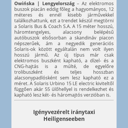
Owińska | Lengyelország
– Az elektromos
buszok piacán eddig főleg a hagyományos, 12
méteres és ennél kisebb járművekkel
találkozhattunk, ezt a trendet készül megtörni
a Solaris Bus & Coach S.A. A 15 méter hosszú,
háromtengelyes, alacsony belépésű
autóbuszok elsősorban a skandináv piacon
népszerűek, ám a negyedik generációs
Solaris-ok között egyáltalán nem volt ilyen
hosszú jármű. Az új típus már csak
elektromos buszként kapható, a dízel- és a
CNG-hajtás is a múlté, de egyelőre
trolibuszként és teljes hosszban
alacsonypadlósként sem lesz kapható ez a
méret. A Solaris Urbino 15 LE electric kiviteltől
függően akár 55 ülőhellyel is rendelkezhet és
kapható lesz két- és háromajtós verzióban is.
Igényvezérelt iránytaxi
Heiligenseeben