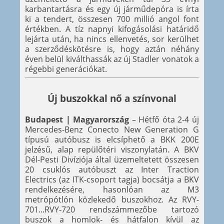
karbantartásra és egy új járműdepóra is írta
ki a tendert, összesen 700 millió angol font
értékben. A tíz napnyi kifogásolási határidő
lejárta után, ha nincs ellenvetés, sor kerülhet
a szerződéskötésre is, hogy aztán néhány
éven belül kiválthassák az új Stadler vonatok a
régebbi generációkat.
Új buszokkal nő a színvonal
Budapest | Magyarország
– Hétfő óta 2-4 új
Mercedes-Benz Conecto New Generation G
típusú autóbusz is elcsíphető a BKK 200E
jelzésű, alap repülőtéri viszonylatán. A BKV
Dél-Pesti Divíziója által üzemeltetett összesen
20 csuklós autóbuszt az Inter Traction
Electrics (az ITK-csoport tagja) bocsátja a BKV
rendelkezésére, hasonlóan az M3
metrópótlón közlekedő buszokhoz. Az RVY-
701...RVY-720 rendszámmezőbe tartozó
buszok a homlok- és hátfalon kívül az