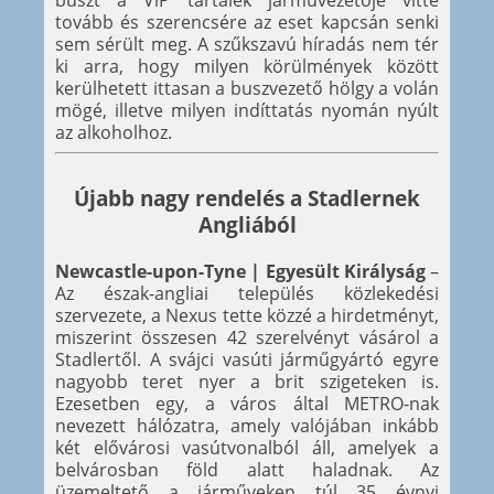
tovább és szerencsére az eset kapcsán senki
sem sérült meg. A szűkszavú híradás nem tér
ki arra, hogy milyen körülmények között
kerülhetett ittasan a buszvezető hölgy a volán
mögé, illetve milyen indíttatás nyomán nyúlt
az alkoholhoz.
Újabb nagy rendelés a Stadlernek
Angliából
Newcastle-upon-Tyne | Egyesült Királyság
–
Az észak-angliai település közlekedési
szervezete, a Nexus tette közzé a hirdetményt,
miszerint összesen 42 szerelvényt vásárol a
Stadlertől. A svájci vasúti járműgyártó egyre
nagyobb teret nyer a brit szigeteken is.
Ezesetben egy, a város által METRO-nak
nevezett hálózatra, amely valójában inkább
két elővárosi vasútvonalból áll, amelyek a
belvárosban föld alatt haladnak. Az
üzemeltető a járműveken túl 35 évnyi