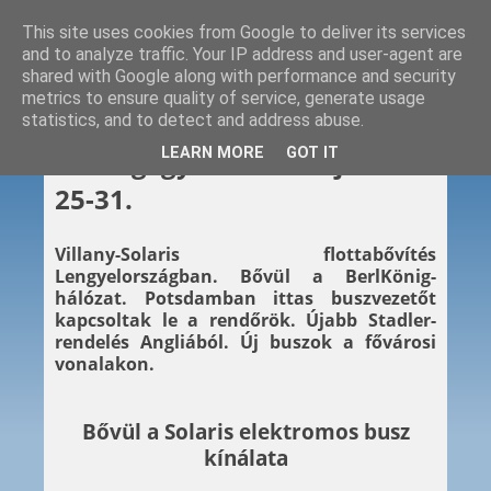
This site uses cookies from Google to deliver its services
and to analyze traffic. Your IP address and user-agent are
shared with Google along with performance and security
metrics to ensure quality of service, generate usage
statistics, and to detect and address abuse.
2020. 01. 31.
LEARN MORE
GOT IT
Hétvégi gyors – 2020. január
25-31.
Villany-Solaris flottabővítés
Lengyelországban. Bővül a BerlKönig-
hálózat. Potsdamban ittas buszvezetőt
kapcsoltak le a rendőrök. Újabb Stadler-
rendelés Angliából. Új buszok a fővárosi
vonalakon.
Bővül a Solaris elektromos busz
kínálata