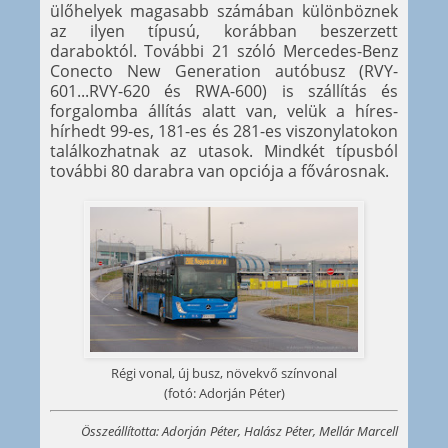
ülőhelyek magasabb számában különböznek
az ilyen típusú, korábban beszerzett
daraboktól. További 21 szóló Mercedes-Benz
Conecto New Generation autóbusz (RVY-
601...RVY-620 és RWA-600) is szállítás és
forgalomba állítás alatt van, velük a híres-
hírhedt 99-es, 181-es és 281-es viszonylatokon
találkozhatnak az utasok. Mindkét típusból
további 80 darabra van opciója a fővárosnak.
Régi vonal, új busz, növekvő színvonal
(fotó: Adorján Péter)
Összeállította: Adorján Péter, Halász Péter, Mellár Marcell