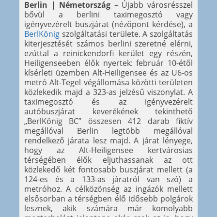
Berlin | Németország
– Újabb városrésszel
bővül a berlini taximegosztó vagy
igényvezérelt buszjárat (nézőpont kérdése), a
BerlKönig
szolgáltatási területe. A szolgáltatás
kiterjesztését számos berlini szeretné elérni,
ezúttal a reinickendorfi kerület egy részén,
Heiligenseeben élők nyertek: február 10-étől
kísérleti üzemben Alt-Heiligensee és az U6-os
metró Alt-Tegel végállomása közötti területen
közlekedik majd a 323-as jelzésű viszonylat. A
taximegosztó és az igényvezérelt
autóbuszjárat keverékének tekinthető
„BerlKönig BC” összesen 412 darab fiktív
megállóval Berlin legtöbb megállóval
rendelkező járata lesz majd. A járat lényege,
hogy az Alt-Heiligensee kertvárosias
térségében élők eljuthassanak az ott
közlekedő két fontosabb buszjárat mellett (a
124-es és a 133-as járatról van szó) a
metróhoz. A célközönség az ingázók mellett
elsősorban a térségben élő idősebb polgárok
lesznek, akik számára már komolyabb