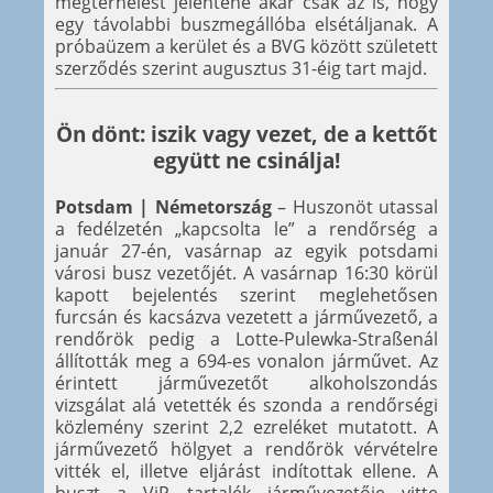
megterhelést jelentene akár csak az is, hogy
egy távolabbi buszmegállóba elsétáljanak. A
próbaüzem a kerület és a BVG között született
szerződés szerint augusztus 31-éig tart majd.
Ön dönt: iszik vagy vezet, de a kettőt
együtt ne csinálja!
Potsdam | Németország
– Huszonöt utassal
a fedélzetén „kapcsolta le” a rendőrség a
január 27-én, vasárnap az egyik potsdami
városi busz vezetőjét. A vasárnap 16:30 körül
kapott bejelentés szerint meglehetősen
furcsán és kacsázva vezetett a járművezető, a
rendőrök pedig a Lotte-Pulewka-Straßenál
állították meg a 694-es vonalon járművet. Az
érintett járművezetőt alkoholszondás
vizsgálat alá vetették és szonda a rendőrségi
közlemény szerint 2,2 ezreléket mutatott. A
járművezető hölgyet a rendőrök vérvételre
vitték el, illetve eljárást indítottak ellene. A
buszt a ViP tartalék járművezetője vitte