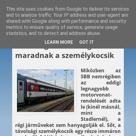
This site uses cookies from Google to deliver its services
and to analyze traffic. Your IP address and user-agent are
shared with Google along with performance and security
metrics to ensure quality of service, generate usage
statistics, and to detect and address abuse.
2022. 03. 03.
LEARN MORE
GOT IT
SBB: még évtizedekig
maradnak a személykocsik
Miközben az
SBB nemrégiben
az eddigi
legnagyobb
motorvonat-
rendelését adta
le (kinél másnál,
mint a
Stadlernél), a
régi járműveket sem hanyagolják el. Sőt, a
távolsági személykocsik egy része immáron