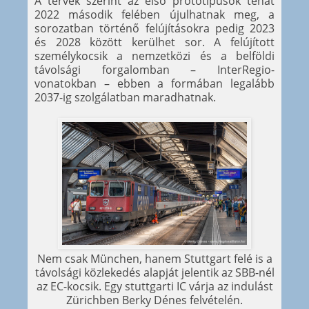
A tervek szerint az első prototípusok tehát
2022 második felében újulhatnak meg, a
sorozatban történő felújításokra pedig 2023
és 2028 között kerülhet sor. A felújított
személykocsik a nemzetközi és a belföldi
távolsági forgalomban – InterRegio-
vonatokban – ebben a formában legalább
2037-ig szolgálatban maradhatnak.
Nem csak München, hanem Stuttgart felé is a
távolsági közlekedés alapját jelentik az SBB-nél
az EC-kocsik. Egy stuttgarti IC várja az indulást
Zürichben Berky Dénes felvételén.