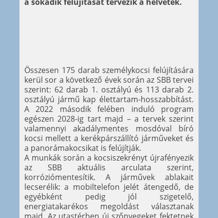
a sokadik felújítását tervezik a helvétek.
Összesen 175 darab személykocsi felújítására
kerül sor a következő évek során az SBB tervei
szerint: 62 darab 1. osztályú és 113 darab 2.
osztályú jármű kap élettartam-hosszabbítást.
A 2022 második felében induló program
egészen 2028-ig tart majd – a tervek szerint
valamennyi akadálymentes mosdóval bíró
kocsi mellett a kerékpárszállító járműveket és
a panorámakocsikat is felújítják.
A munkák során a kocsiszekrényt újrafényezik
az SBB aktuális arculata szerint,
korróziómentesítik. A járművek ablakait
lecserélik: a mobiltelefon jelét átengedő, de
egyébként pedig jól szigetelő,
energiatakarékos megoldást választanak
majd. Az utastérben új szőnyegeket fektetnek