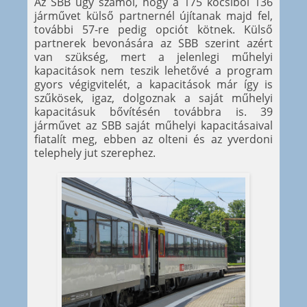
Az SBB úgy számol, hogy a 175 kocsiból 136
járművet külső partnernél újítanak majd fel,
további 57-re pedig opciót kötnek. Külső
partnerek bevonására az SBB szerint azért
van szükség, mert a jelenlegi műhelyi
kapacitások nem teszik lehetővé a program
gyors végigvitelét, a kapacitások már így is
szűkösek, igaz, dolgoznak a saját műhelyi
kapacitásuk bővítésén továbbra is. 39
járművet az SBB saját műhelyi kapacitásaival
fiatalít meg, ebben az olteni és az yverdoni
telephely jut szerephez.