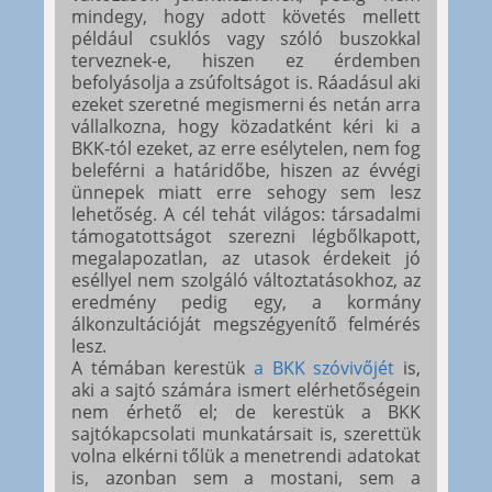
mindegy, hogy adott követés mellett
például csuklós vagy szóló buszokkal
terveznek-e, hiszen ez érdemben
befolyásolja a zsúfoltságot is. Ráadásul aki
ezeket szeretné megismerni és netán arra
vállalkozna, hogy közadatként kéri ki a
BKK-tól ezeket, az erre esélytelen, nem fog
beleférni a határidőbe, hiszen az évvégi
ünnepek miatt erre sehogy sem lesz
lehetőség. A cél tehát világos: társadalmi
támogatottságot szerezni légbőlkapott,
megalapozatlan, az utasok érdekeit jó
eséllyel nem szolgáló változtatásokhoz, az
eredmény pedig egy, a kormány
álkonzultációját megszégyenítő felmérés
lesz.
A témában kerestük
a BKK szóvivőjét
is,
aki a sajtó számára ismert elérhetőségein
nem érhető el; de kerestük a BKK
sajtókapcsolati munkatársait is, szerettük
volna elkérni tőlük a menetrendi adatokat
is, azonban sem a mostani, sem a