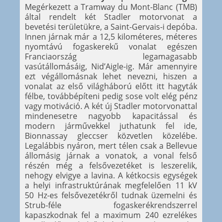
Megérkezett a Tramway du Mont-Blanc (TMB)
által rendelt két Stadler motorvonat a
bevetési területükre, a Saint-Gervais-i depóba.
Innen járnak már a 12,5 kilométeres, méteres
nyomtávú fogaskerekű vonalat egészen
Franciaország legamagasabb
vasútállomásáig, Nid’Aigle-ig. Már amennyire
ezt végállomásnak lehet nevezni, hiszen a
vonalat az első világháború előtt itt hagyták
félbe, továbbépíteni pedig sose volt elég pénz
vagy motiváció. A két új Stadler motorvonattal
mindenesetre nagyobb kapacitással és
modern járművekkel juthatunk fel ide,
Bionnassay gleccser közvetlen közelébe.
Legalábbis nyáron, mert télen csak a Bellevue
állomásig járnak a vonatok, a vonal felső
részén még a felsővezetéket is leszerelik,
nehogy elvigye a lavina. A kétkocsis egységek
a helyi infrastruktúrának megfelelően 11 kV
50 Hz-es felsővezetékről tudnak üzemelni és
Strub-féle fogaskerékrendszerrel
kapaszkodnak fel a maximum 240 ezrelékes