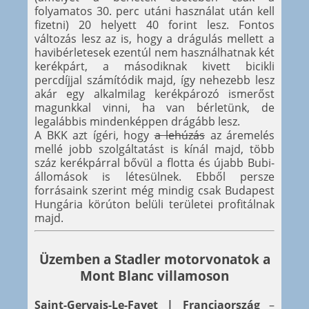
folyamatos 30. perc utáni használat után kell
fizetni) 20 helyett 40 forint lesz. Fontos
változás lesz az is, hogy a drágulás mellett a
havibérletesek ezentúl nem használhatnak két
kerékpárt, a másodiknak kivett bicikli
percdíjjal számítódik majd, így nehezebb lesz
akár egy alkalmilag kerékpározó ismerőst
magunkkal vinni, ha van bérletünk, de
legalábbis mindenképpen drágább lesz.
A BKK azt ígéri, hogy
a lehúzás
az áremelés
mellé jobb szolgáltatást is kínál majd, több
száz kerékpárral bővül a flotta és újabb Bubi-
állomások is létesülnek. Ebből persze
forrásaink szerint még mindig csak Budapest
Hungária körúton belüli területei profitálnak
majd.
Üzemben a Stadler motorvonatok a
Mont Blanc villamoson
Saint-Gervais-Le-Fayet | Franciaország
–