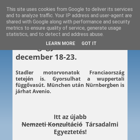
This site uses cookies from Google to deliver its services
and to analyze traffic. Your IP address and user-agent are
shared with Google along with performance and security
metrics to ensure quality of service, generate usage
statistics, and to detect and address abuse.
2022. 12. 23.
LEARN MORE
GOT IT
Hétvégi gyors – 2022.
december 18-23.
Stadler motorvonatok Franciaország
tetején is. Gyorsulhat a wuppertali
függővasút. München után Nürnbergben is
járhat Avenio.
Itt az újabb
Nemzeti Konzultáció
Társadalmi
Egyeztetés!