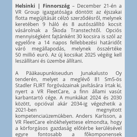
Helsinki | Finnország
– December 21-én a
VR Group igazgatósága döntött az éjszakai
flotta megújítását célzó szerződésről, melynek
keretében 9 háló és 8 autószállító kocsit
vásárolnak a Škoda Transtechtől. Opciós
mennyiségként fajtánként 30 kocsira is szól az
egyelőre a 14 napos fellebbezési határidőt
váró megállapodás, melynek összértéke
50 millió euró. Az új kocsikat 2025 végéig kell
leszállítani és üzembe állítani.
A Pääkaupunkiseudun Junakalusto Oy
tenderén, melyet a meglévő 81 Sm5-ös
Stadler FLIRT forgóvázainak javítására írtak ki,
nyert a VR FleetCare, a finn állami vasút
karbantartó cége. A munkákat 2024 és 2030
között, opcióval akár 2034-ig végezhetik a
2021-ben megnyitott
kompetenciaüzemükben. Anders Karlsson, a
VR FleetCare elnökhelyettese elmondta, hogy
a körforgásos gazdaság előtérbe kerülésével
egyre fontosabb a főkomponensek