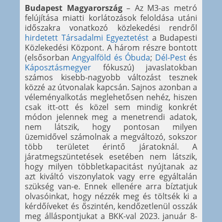
Budapest Magyarország
– Az M3-as metró
felújítása miatti korlátozások feloldása utáni
időszakra vonatkozó közlekedési rendről
hirdetett Társadalmi Egyeztetést
a Budapesti
Közlekedési Központ. A három részre bontott
(elsősorban
Angyalföld és Óbuda
;
Dél-Pest
és
Káposztásmegyer
fókuszú) javaslatokban
számos kisebb-nagyobb változást tesznek
közzé az útvonalak kapcsán. Sajnos azonban a
véleményalkotás meglehetősen nehéz, hiszen
csak itt-ott és közel sem mindig konkrét
módon jelennek meg a menetrendi adatok,
nem látszik, hogy pontosan milyen
üzemidővel számolnak a megváltozó, sokszor
több területet érintő járatoknál. A
járatmegszüntetések esetében nem látszik,
hogy milyen többletkapacitást nyújtanak az
azt kiváltó viszonylatok vagy erre egyáltalán
szükség van-e. Ennek ellenére arra bíztatjuk
olvasóinkat, hogy nézzék meg és töltsék ki a
kérdőíveket és őszintén, kendőzetlenül osszák
meg álláspontjukat a BKK-val 2023. január 8-