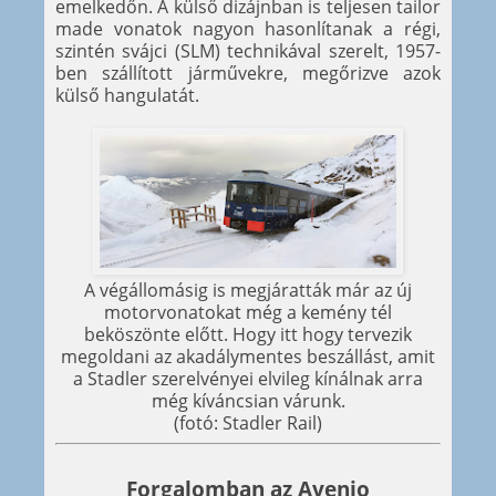
emelkedőn. A külső dizájnban is teljesen tailor
made vonatok nagyon hasonlítanak a régi,
szintén svájci (SLM) technikával szerelt, 1957-
ben szállított járművekre, megőrizve azok
külső hangulatát.
A végállomásig is megjáratták már az új
motorvonatokat még a kemény tél
beköszönte előtt. Hogy itt hogy tervezik
megoldani az akadálymentes beszállást, amit
a Stadler szerelvényei elvileg kínálnak arra
még kíváncsian várunk.
(fotó: Stadler Rail)
Forgalomban az Avenio