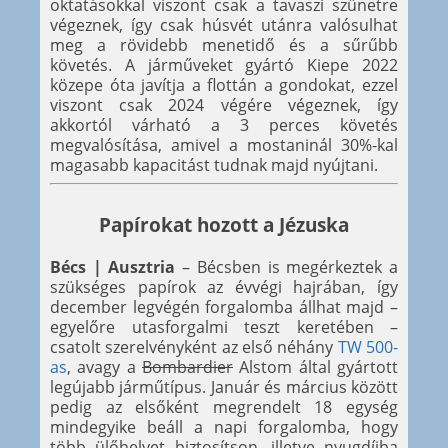
oktatásokkal viszont csak a tavaszi szünetre
végeznek, így csak húsvét utánra valósulhat
meg a rövidebb menetidő és a sűrűbb
követés. A járműveket gyártó Kiepe 2022
közepe óta javítja a flottán a gondokat, ezzel
viszont csak 2024 végére végeznek, így
akkortól várható a 3 perces követés
megvalósítása, amivel a mostaninál 30%-kal
magasabb kapacitást tudnak majd nyújtani.
Papírokat hozott a Jézuska
Bécs | Ausztria
– Bécsben is megérkeztek a
szükséges papírok az évvégi hajrában, így
december legvégén forgalomba állhat majd –
egyelőre utasforgalmi teszt keretében –
csatolt szerelvényként az első néhány
TW 500-
as
, avagy a
Bombardier
Alstom által gyártott
legújabb járműtípus. Január és március között
pedig az elsőként megrendelt 18 egység
mindegyike beáll a napi forgalomba, hogy
több ülőhelyet biztosítson, illetve nyugdíjba