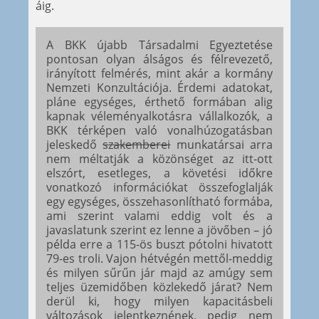
áig.
A BKK újabb Társadalmi Egyeztetése
pontosan olyan álságos és félrevezető,
irányított felmérés, mint akár a kormány
Nemzeti Konzultációja. Érdemi adatokat,
pláne egységes, érthető formában alig
kapnak véleményalkotásra vállalkozók, a
BKK térképen való vonalhúzogatásban
jeleskedő
szakemberei
munkatársai arra
nem méltatják a közönséget az itt-ott
elszórt, esetleges, a követési időkre
vonatkozó információkat összefoglalják
egy egységes, összehasonlítható formába,
ami szerint valami eddig volt és a
javaslatunk szerint ez lenne a jövőben – jó
példa erre a 115-ös buszt pótolni hivatott
79-es troli. Vajon hétvégén mettől-meddig
és milyen sűrűn jár majd az amúgy sem
teljes üzemidőben közlekedő járat? Nem
derül ki, hogy milyen kapacitásbeli
változások jelentkeznének, pedig nem