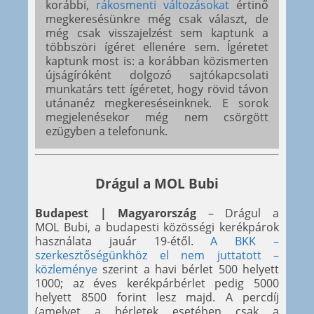
korábbi,
rákosmenti változásokat
értinő
megkeresésünkre még csak választ, de
még csak visszajelzést sem kaptunk a
többszöri ígéret ellenére sem. Ígéretet
kaptunk most is: a korábban közismerten
újságíróként dolgozó sajtókapcsolati
munkatárs tett ígéretet, hogy rövid távon
utánanéz megkereséseinknek. E sorok
megjelenésekor még nem csörgött
ezügyben a telefonunk.
Drágul a MOL Bubi
Budapest | Magyarország
– Drágul a
MOL Bubi, a budapesti közösségi kerékpárok
használata jauár 19-étől.
A BKK –
szerkesztőségünkhöz el nem juttatott –
közleménye
szerint a havi bérlet 500 helyett
1000; az éves kerékpárbérlet pedig 5000
helyett 8500 forint lesz majd. A percdíj
(amelyet a bérletek esetében csak a