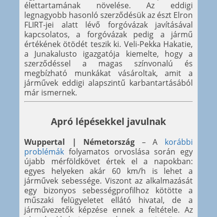
élettartamának növelése. Az eddigi
legnagyobb hasonló szerződésük az észt Elron
FLIRT-jei alatt lévő forgóvázak javításával
kapcsolatos, a forgóvázak pedig a jármű
értékének ötödét teszik ki. Veli-Pekka Hakatie,
a Junakalusto igazgatója kiemelte, hogy a
szerződéssel a magas színvonalú és
megbízható munkákat vásároltak, amit a
járművek eddigi alapszintű karbantartásából
már ismernek.
Apró lépésekkel javulnak
Wuppertal | Németország
– A
korábbi
problémák
folyamatos orvoslása során egy
újabb mérföldkövet értek el a napokban:
egyes helyeken akár 60 km/h is lehet a
járművek sebessége. Viszont az alkalmazását
egy bizonyos sebességprofilhoz kötötte a
műszaki felügyeletet ellátó hivatal, de a
járművezetők képzése ennek a feltétele. Az