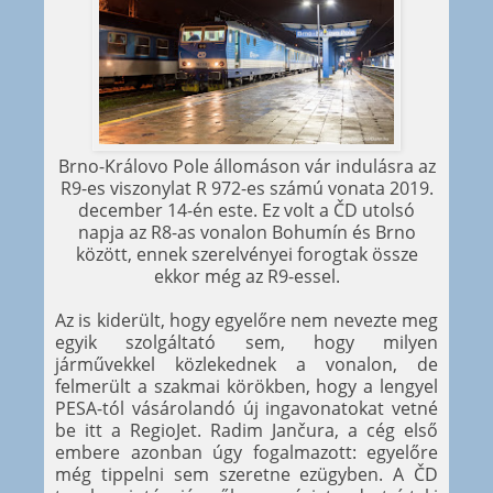
Brno-Královo Pole állomáson vár indulásra az
R9-es viszonylat R 972-es számú vonata 2019.
december 14-én este. Ez volt a ČD utolsó
napja az R8-as vonalon Bohumín és Brno
között, ennek szerelvényei forogtak össze
ekkor még az R9-essel.
Az is kiderült, hogy egyelőre nem nevezte meg
egyik szolgáltató sem, hogy milyen
járművekkel közlekednek a vonalon, de
felmerült a szakmai körökben, hogy a lengyel
PESA-tól vásárolandó új ingavonatokat vetné
be itt a RegioJet. Radim Jančura, a cég első
embere azonban úgy fogalmazott: egyelőre
még tippelni sem szeretne ezügyben. A ČD