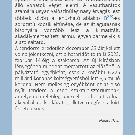
álló vonatok végét jelenti. A vasútbarátok
számára ugyan valószínűleg nagy érvágás lesz
249
többek között a lehúzható ablakos
B
-es
sorozatú kocsik eltűnése, de az átlagutasnak
bizonyára vonzóbb lesz a klimatizált,
akadálymentesített jármű, legyen bármelyik is
a szolgáltató.
A tenderre eredetileg december 23-áig kellett
volna jelentkezni, ezt a határidőt tolta ki 2023.
február 14-éig a szaktárca. Az új kiírásban
lényegében mindent megtartott az előzőből a
pályáztató egyébként, csak a korábbi 6,225
milliárd koronás költségvetésből lett 6,5 millió
korona. Nem mellesleg egyébként ez az első
nyílt tendere a cseh szakminisztériumnak,
amelyen elméletileg bárki elindulhatott volna,
aki vállalja a kockázatot, illetve megfelel a kiírt
feltételeknek.
Halász Péter