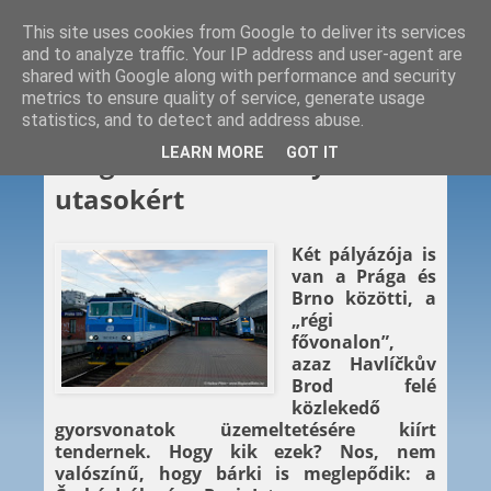
This site uses cookies from Google to deliver its services
and to analyze traffic. Your IP address and user-agent are
shared with Google along with performance and security
metrics to ensure quality of service, generate usage
statistics, and to detect and address abuse.
2023. 02. 22.
LEARN MORE
GOT IT
Prága–Brno: verseny az
utasokért
Két pályázója is
van a Prága és
Brno közötti, a
„régi
fővonalon”,
azaz Havlíčkův
Brod felé
közlekedő
gyorsvonatok üzemeltetésére kiírt
tendernek. Hogy kik ezek? Nos, nem
valószínű, hogy bárki is meglepődik: a