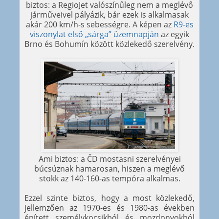
biztos: a RegioJet valószínűleg nem a meglévő
járműveivel pályázik, bár ezek is alkalmasak
akár 200 km/h-s sebességre. A képen az
R9-es
viszonylat első „sárga” üzemnapján
az egyik
Brno és Bohumín között közlekedő szerelvény.
Ami biztos: a ČD mostasni szerelvényei
búcsúznak hamarosan, hiszen a meglévő
stokk az 140-160-as tempóra alkalmas.
Ezzel szinte biztos, hogy a most közlekedő,
jellemzően az 1970-es és 1980-as években
épített személykocsikból és mozdonyokból