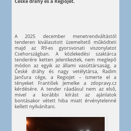
České dráhy és a RegioJet.
A 2025 december menetrendváltástól
tenderen kiválasztott üzemeltető működteti
majd az R9-es gyorsvonati viszonylatot
Csehországban. A közlekedési szaktárca
tenderére ketten jelentkeztek, nem meglepő
módon az egyik az állami vasúttársaság, a
České dráhy és nagy vetélytársa, Radim
Jančura cége, a RegioJet – ismerte el a
tényeket František Jemelke a zdopravy.cz
kérdésére. A tender ráadásul nem az első,
mivel a korábbi kiírást az ajánlatok
bontásakor vétett hiba miatt érvénytelenné
kellett nyilvánítani.