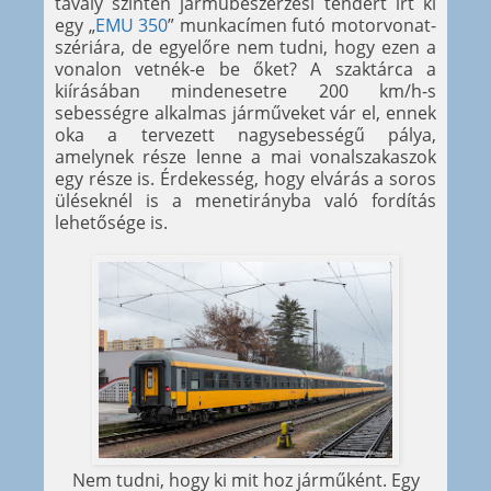
tavaly szintén járműbeszerzési tendert írt ki
egy „
EMU 350
” munkacímen futó motorvonat-
szériára, de egyelőre nem tudni, hogy ezen a
vonalon vetnék-e be őket? A szaktárca a
kiírásában mindenesetre 200 km/h-s
sebességre alkalmas járműveket vár el, ennek
oka a tervezett nagysebességű pálya,
amelynek része lenne a mai vonalszakaszok
egy része is. Érdekesség, hogy elvárás a soros
üléseknél is a menetirányba való fordítás
lehetősége is.
Nem tudni, hogy ki mit hoz járműként. Egy