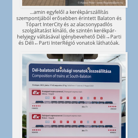
...amin egyfelől a kerékpárszállítás
szempontjából erősebben érintett Balaton és
Tópart InterCity és az alacsonypadlós
szolgáltatást kínáló, de szintén kerékpár-
helyjegy váltásával igénybevehető Déli→Parti
és Déli←Parti InterRégió vonatok láthatóak.