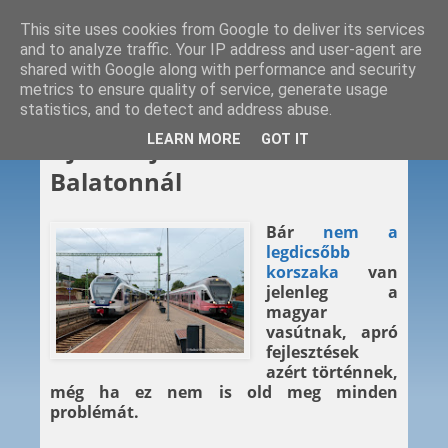
This site uses cookies from Google to deliver its services
and to analyze traffic. Your IP address and user-agent are
shared with Google along with performance and security
metrics to ensure quality of service, generate usage
statistics, and to detect and address abuse.
2023. 08. 07.
LEARN MORE
GOT IT
Újabb tájékoztató táblák a
Balatonnál
Bár
nem a
legdicsőbb
korszaka
van
jelenleg a
magyar
vasútnak, apró
fejlesztések
azért történnek,
még ha ez nem is old meg minden
problémát.