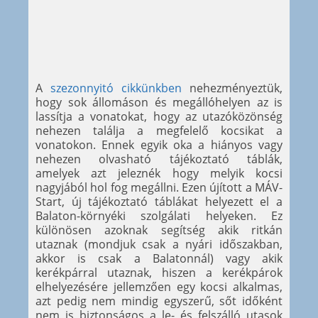
A
szezonnyitó cikkünkben
nehezményeztük,
hogy sok állomáson és megállóhelyen az is
lassítja a vonatokat, hogy az utazóközönség
nehezen találja a megfelelő kocsikat a
vonatokon. Ennek egyik oka a hiányos vagy
nehezen olvasható tájékoztató táblák,
amelyek azt jeleznék hogy melyik kocsi
nagyjából hol fog megállni. Ezen újított a MÁV-
Start, új tájékoztató táblákat helyezett el a
Balaton-környéki szolgálati helyeken. Ez
különösen azoknak segítség akik ritkán
utaznak (mondjuk csak a nyári időszakban,
akkor is csak a Balatonnál) vagy akik
kerékpárral utaznak, hiszen a kerékpárok
elhelyezésére jellemzően egy kocsi alkalmas,
azt pedig nem mindig egyszerű, sőt időként
nem is biztonságos a le- és felszálló utasok