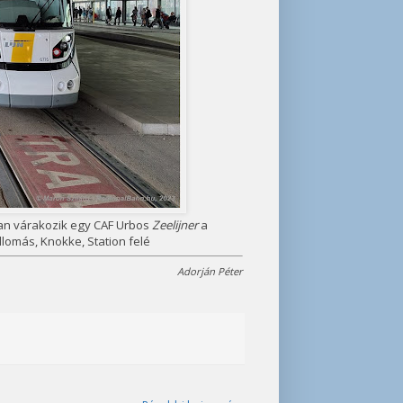
an várakozik egy CAF Urbos
Zeelijner
a
lomás, Knokke, Station felé
Adorján Péter