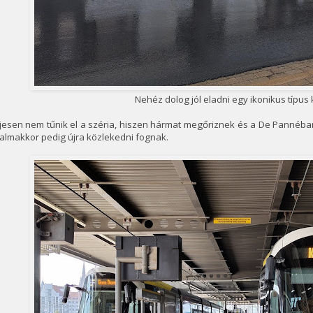
Nehéz dolog jól eladni egy ikonikus típus
ljesen nem tűnik el a széria, hiszen hármat megőriznek és a De Pannéb
almakkor pedig újra közlekedni fognak.