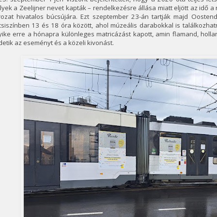
yek a Zeelijner nevet kapták – rendelkezésre állása miatt eljött az idő a
rozat hivatalos búcsújára. Ezt szeptember 23-án tartják majd Oosten
siszínben 13 és 18 óra között, ahol múzeális darabokkal is találkozhat
ike erre a hónapra különleges matricázást kapott, amin flamand, hollan
detik az eseményt és a közeli kivonást.