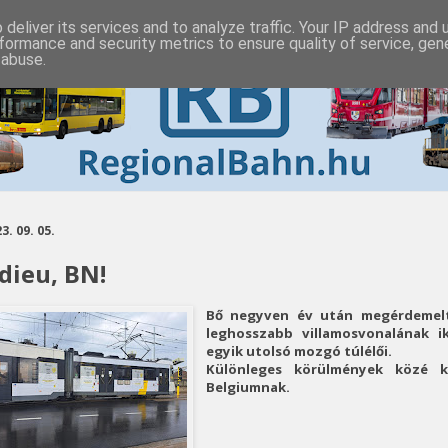
deliver its services and to analyze traffic. Your IP address and
formance and security metrics to ensure quality of service, ge
 abuse.
3. 09. 05.
dieu, BN!
Bő negyven év után megérdemel
leghosszabb villamosvonalának ik
egyik utolsó mozgó túlélői.
Különleges körülmények közé k
Belgiumnak.