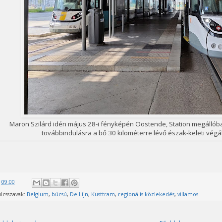
Maron Szilárd idén május 28-i fényképén Oostende, Station megállób
továbbindulásra a bő 30 kilométerre lévő észak-keleti végál
@
09:00
lcsszavak:
Belgium
,
búcsú
,
De Lijn
,
Kusttram
,
regionális közlekedés
,
villamos