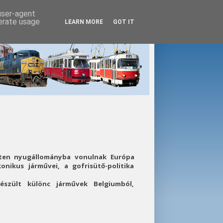
 user-agent
nerate usage
LEARN MORE
GOT IT
ten nyugállományba vonulnak Európa
onikus járművei, a gofrisütő-politika
észült különc járművek Belgiumból,