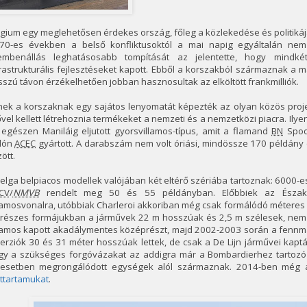
gium egy meglehetősen érdekes ország, főleg a közlekedése és politikáj
'70-es években a belső konfliktusoktól a mai napig egyáltalán n
embenállás leghatásosabb tompítását az jelentette, hogy mindké
rastrukturális fejlesztéseket kapott. Ebből a korszakból származnak a 
szú távon érzékelhetően jobban hasznosultak az elköltött frankmilliók.
nek a korszaknak egy sajátos lenyomatát képezték az olyan közös proje
vel kellett létrehoznia termékeket a nemzeti és a nemzetközi piacra. Ilye
egészen Maniláig eljutott gyorsvillamos-típus, amit a flamand
BN
Spoor
llón
ACEC
gyártott. A darabszám nem volt óriási, mindössze 170 példány
ött.
elga belpiacos modellek valójában két eltérő szériába tartoznak: 6000-e
CV
/
NMVB
rendelt meg 50 és 55 példányban. Előbbiek az Északi-
lamosvonalra, utóbbiak Charleroi akkoriban még csak formálódó méteres
trészes formájukban a járművek 22 m hosszúak és 2,5 m szélesek, nem
llamos kapott akadálymentes középrészt, majd 2002-2003 során a fennm
erziók 30 és 31 méter hosszúak lettek, de csak a De Lijn járművei kapt
gy a szükséges forgóvázakat az addigra már a Bombardierhez tartozó
lesetben megrongálódott egységek alól származnak. 2014-ben még a
ttartamukat
.