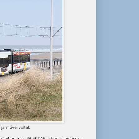
 járművei voltak
számban kiszállított CAF Urbos villamosok –