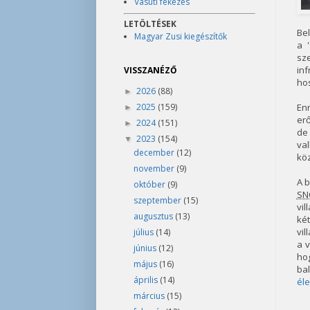
Vasúti fékezés
LETÖLTÉSEK
Bel
Magyar Zusi kiegészítők
a 
sz
inf
VISSZANÉZŐ
hos
2026
(88)
►
2025
(159)
En
►
erő
2024
(151)
►
de 
2023
(154)
▼
va
december
(12)
köz
november
(9)
A b
október
(9)
SN
szeptember
(15)
vil
augusztus
(13)
ké
vi
július
(14)
a v
június
(12)
ho
május
(16)
ba
április
(14)
éle
március
(15)