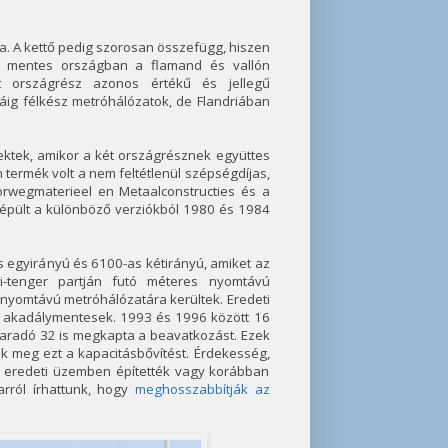
a. A kettő pedig szorosan összefügg, hiszen
em mentes országban a flamand és vallón
t országrész azonos értékű és jellegű
máig félkész metróhálózatok, de Flandriában
ktek, amikor a két országrésznek együttes
n termék volt a nem feltétlenül szépségdíjas,
wegmaterieel en Metaalconstructies és a
 épült a különböző verziókból 1980 és 1984
s egyirányú és 6100-as kétirányú, amiket az
tenger partján futó méteres nyomtávú
 nyomtávú metróhálózatára kerültek. Eredeti
 akadálymentesek. 1993 és 1996 között 16
aradó 32 is megkapta a beavatkozást. Ezek
ák meg ezt a kapacitásbővítést. Érdekesség,
 eredeti üzemben építették vagy korábban
rról írhattunk, hogy
meghosszabbítják az