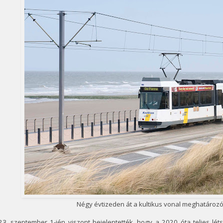
Négy évtizeden át a kultikus vonal meghatározó
3. szeptember 1-jén viszont bejelentették, hogy a 2020 óta teljes lét