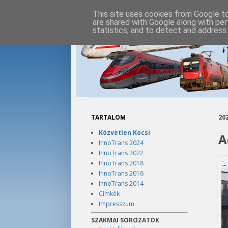
This site uses cookies from Google to 
are shared with Google along with per
statistics, and to detect and address
TARTALOM
202
Közvetlen Kocsi
A
InnoTrans 2024
InnoTrans 2022
InnoTrans 2018
InnoTrans 2016
InnoTrans 2014
Címkék
Impresszum
SZAKMAI SOROZATOK