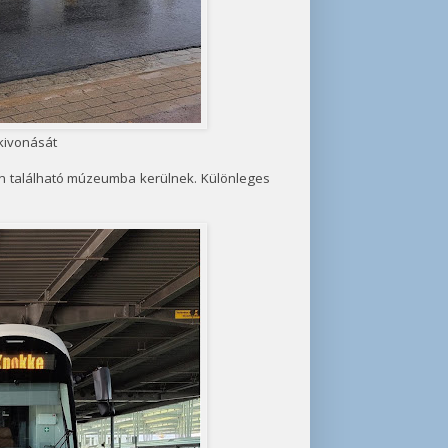
 kivonását
an található múzeumba kerülnek. Különleges