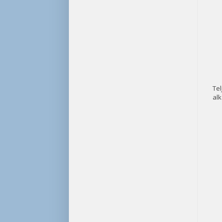
Te
alk