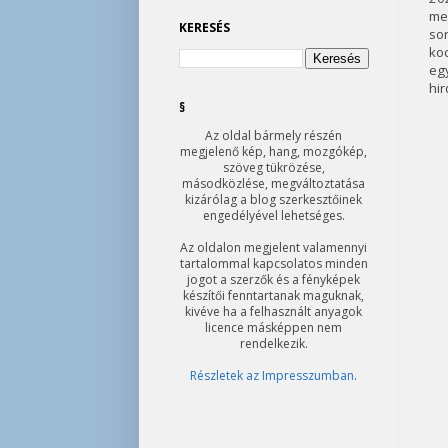
mel
KERESÉS
so
koc
egy
hir
§
Az oldal bármely részén
megjelenő kép, hang, mozgókép,
szöveg tükrözése,
másodközlése, megváltoztatása
kizárólag a blog szerkesztőinek
engedélyével lehetséges.
Az oldalon megjelent valamennyi
tartalommal kapcsolatos minden
jogot a szerzők és a fényképek
készítői fenntartanak maguknak,
kivéve ha a felhasznált anyagok
licence másképpen nem
rendelkezik.
Részletek az Impresszumban
.