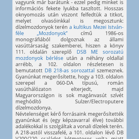
vagyunk már barátunk - ezzel pedig minket is
információs fekete lyukba taszított. Hosszas
oknyomozás után viszont felfedtük a titkot,
melyet olvasóinkkal is megosztunk:
dízelmozdonyok terén
a kultikus Mezei István-
féle „Mozdonyok”
című 1986-os
monográfiából dolgoznak az állami
vasúttársaság szakemberei, hiszen a könyv
111. oldalán szereplő
DSB ME sorozatú
mozdonyok bérlése
után a néhány oldallal
arrébb, a 102. oldalon részletesen is
bemutatott
DB 218-as sorozattal
szemeznek.
Gyanúnkat megerősítette, hogy a 103. oldalon
szerepel a 060-DA típusú, román
vasúthálózaton elterjedt, majd
Magyarországon is sok magánvasút szívét
meghódító Sulzer/Electroputere
dízelmozdonya.
Névtelenséget kérő forrásaink megerősítették
gyanúnkat és (egy képzavarral élve) további
adalékokkal is szolgáltak a vonali dízelek terén.
A 218-astól visszafelé, a 101. oldalon lévő DB
V200/220 családot kétmotoros volta miatt