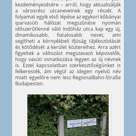
kezdeményezésére – arról, hogy aktualizálják
a városrész utcaneveinek egy részét. A
folyamat egyik első lépése az egykori kőbányai
iparvasúti hálózat megszűnése nyomán
időszerűtlenné váló Indóház utca kap egy új,
dinamikusabb, fiatalosabb nevet, ami
segítheti a környékbeli ifjúság tájékozódását
és kötődését a kerület köztereihez. Arra azért
figyeltek a változást megszavazó képviselők,
hogy vasúti vonatkozása legyen az új névnek
is. Ezzel kapcsolatban szerkesztőségünket is
felkeresték, ám végül az idegen nyelvű név
miatt egyelőre nem lesz RegionalBahn-Straße
Budapesten.