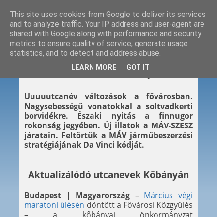
This site uses cookies from Google to deliver its services
and to analyze traffic. Your IP address and user-agent are
shared with Google along with performance and security
metrics to ensure quality of service, generate usage
statistics, and to detect and address abuse.
2025. 04. 01.
LEARN MORE
GOT IT
Keddi kitérő – 2025. április 1.
Uuuuutcanév változások a fővárosban.
Nagysebességű vonatokkal a soltvadkerti
borvidékre. Északi nyitás a finnugor
rokonság jegyében. Új illatok a MÁV-SZESZ
járatain. Feltörtük a MÁV járműbeszerzési
stratégiájának Da Vinci kódját.
Aktualizálódó utcanevek Kőbányán
Budapest | Magyarország
–
Március végi
maratoni ülésén
döntött a Fővárosi Közgyűlés
– a kőbányai önkormányzat