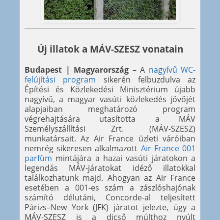
Új illatok a MÁV-SZESZ vonatain
Budapest | Magyarország
– A
nagyívű WC-
felújítási program
sikerén felbuzdulva az
Építési és Közlekedési Minisztérium újabb
nagyívű, a magyar vasúti közlekedés jövőjét
alapjaiban meghatározó program
végrehajtására utasította a MÁV
Személyszállítási Zrt. (MÁV-SZESZ)
munkatársait. Az Air France üzleti váróiban
nemrég sikeresen alkalmazott
Air France 001
parfüm
mintájára a hazai vasúti járatokon a
legendás MÁV-járatokat idéző illatokkal
találkozhatunk majd. Ahogyan az Air France
esetében a 001-es szám a zászlóshajónak
számító délutáni, Concorde-al teljesített
Párizs–New York (JFK) járatot jelezte, úgy a
MÁV-SZESZ is a dicső múlthoz nyúlt