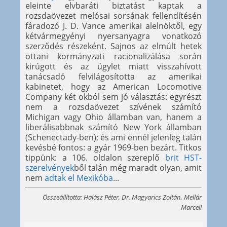
eleinte elvbaráti biztatást kaptak a
rozsdaövezet melósai sorsának fellendítésén
fáradozó J. D. Vance amerikai alelnöktől, egy
kétvármegyényi nyersanyagra vonatkozó
szerződés részeként. Sajnos az elmúlt hetek
ottani kormányzati racionalizálása során
kirúgott és az ügylet miatt visszahívott
tanácsadó felvilágosította az amerikai
kabinetet, hogy az American Locomotive
Company két okból sem jó választás: egyrészt
nem a rozsdaövezet szívének számító
Michigan vagy Ohio államban van, hanem a
liberálisabbnak számító New York államban
(Schenectady-ben); és ami ennél jelenleg talán
kevésbé fontos: a gyár 1969-ben bezárt. Titkos
tippünk: a 106. oldalon szereplő
brit HST-
szerelvények
ből talán még maradt olyan, amit
nem
adtak el Mexikóba
...
Összeállította: Halász Péter, Dr. Magyarics Zoltán, Mellár
Marcell