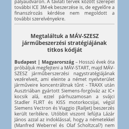
pályaudvaron. A távlati tervek között szerepel
további ICE 3M-ek beszerzése is, de egyelőre a
finanszírozás kérdése nem megoldott a
további szerelvényekre.
Megtaláltuk a MÁV-SZESZ
járműbeszerzési stratégiájának
titkos kódját
Budapest | Magyarország
– Hosszú évek óta
próbáljuk megfejteni a MÁV-START, majd MÁV-
SZESZ járműberszerzési nagystratégiájának
vezérelveit, ami eleinte a német nyelvterület
járműveire koncentráltnak tűnt - TRAXX után
Ausztriában gyártott Siemens-forgóváz az IC+
kocsik alá, ezzel párhuzamosan a svájci
Stadler FLIRT és KISS motorkocsijai, végül
Siemens Vectron és Viaggio (Railjet) beszerzés
került terítékre. Utóbbit viszont lefújta Lázár
János azzal az indoklással, hogy a németekkel
(Manfred Weberrel és Olaf Scholtzcal?) nem