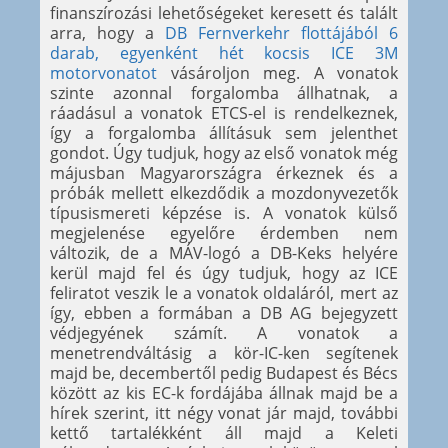
finanszírozási lehetőségeket keresett és talált
arra, hogy a
DB Fernverkehr flottájából 6
darab, egyenként hét kocsis ICE 3M
motorvonatot
vásároljon meg. A vonatok
szinte azonnal forgalomba állhatnak, a
ráadásul a vonatok ETCS-el is rendelkeznek,
így a forgalomba állításuk sem jelenthet
gondot. Úgy tudjuk, hogy az első vonatok még
májusban Magyarországra érkeznek és a
próbák mellett elkezdődik a mozdonyvezetők
típusismereti képzése is. A vonatok külső
megjelenése egyelőre érdemben nem
változik, de a MÁV-logó a DB-Keks helyére
kerül majd fel és úgy tudjuk, hogy az ICE
feliratot veszik le a vonatok oldaláról, mert az
így, ebben a formában a DB AG bejegyzett
védjegyének számít. A vonatok a
menetrendváltásig a kör-IC-ken segítenek
majd be, decembertől pedig Budapest és Bécs
között az kis EC-k fordájába állnak majd be a
hírek szerint, itt négy vonat jár majd, további
kettő tartalékként áll majd a Keleti