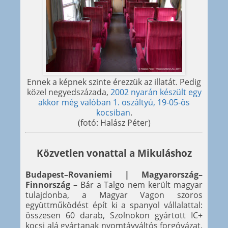
Ennek a képnek szinte érezzük az illatát. Pedig
közel negyedszázada,
2002 nyarán készült egy
akkor még valóban 1. oszáltyú, 19-05-ös
kocsiban
.
(fotó: Halász Péter)
Közvetlen vonattal a Mikuláshoz
Budapest–Rovaniemi | Magyarország–
Finnország
– Bár a Talgo nem került magyar
tulajdonba, a Magyar Vagon szoros
együttműködést épít ki a spanyol vállalattal:
összesen 60 darab, Szolnokon gyártott IC+
kocsi alá gyártanak nyomtávváltós forgóvázat.