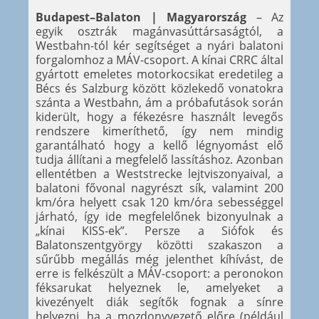
Budapest–Balaton | Magyarország
– Az
egyik osztrák magánvasúttársaságtól, a
Westbahn-tól kér segítséget a nyári balatoni
forgalomhoz a MÁV-csoport. A kínai CRRC által
gyártott emeletes motorkocsikat eredetileg a
Bécs és Salzburg között közlekedő vonatokra
szánta a Westbahn, ám a próbafutások során
kiderült, hogy a fékezésre használt levegős
rendszere kimeríthető, így nem mindig
garantálható hogy a kellő légnyomást elő
tudja állítani a megfelelő lassításhoz. Azonban
ellentétben a Weststrecke lejtviszonyaival, a
balatoni fővonal nagyrészt sík, valamint 200
km/óra helyett csak 120 km/óra sebességgel
járható, így ide megfelelőnek bizonyulnak a
„kínai KISS-ek”. Persze a Siófok és
Balatonszentgyörgy közötti szakaszon a
sűrűbb megállás még jelenthet kíhívást, de
erre is felkészült a MÁV-csoport: a peronokon
féksarukat helyeznek le, amelyeket a
kivezényelt diák segítők fognak a sínre
helyezni, ha a mozdonyvezető előre (például