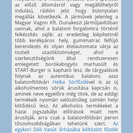
az előző állomásról vagy megállóhelyről
indulás), rádión jelzi hogy bizonytalan
megállás következik. A járművek jelenleg a
Magyar Vagon Kft. Dunakeszi Járműjavítóban
vannak, ahol a balatoni forgalomra történő
felkészítés zajlik: az eredetileg kiépítettnél
több kerékpáros hely, gumimatrac felfújó
berendezés és olyan ételautomata várja az
tisztelt utazóközönséget, ahol a
szerkesztőségünk által rendszeresen
emlegetett borókabogyós marhasült és
START-Burger is kapható lesz, de tárgyalások
folynak az autentikus balatoni, azaz
balatonföldvári
Helka Sörfőzdé
vel is az új
alkoholmentes sörük árusítása kapcsán is,
aminek neve egyelőre még titok, de az eddigi
termékeik nyomán valószínűleg szintén helyi
kötődésű lesz. Az alkoholos termékeket a
hazai jogszabályi előírások miatt nem
árusítják, arra csak a balatonföldvári peron
tőszomszédságában tehetünk szert.
Az
egykori Déli Vasút őrházába költözött főzdét