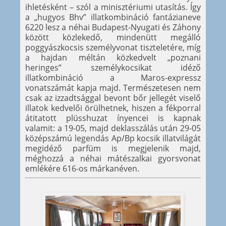
ihletésként – szól a minisztériumi utasítás. Így
a „hugyos Bhv” illatkombináció fantázianeve
6220 lesz a néhai Budapest-Nyugati és Záhony
között közlekedő, mindenütt megálló
poggyászkocsis személyvonat tiszteletére, míg
a hajdan méltán közkedvelt „poznani
heringes” személykocsikat idéző
illatkombináció a Maros-expressz
vonatszámát kapja majd. Természetesen nem
csak az izzadtsággal bevont bőr jellegét viselő
illatok kedvelői örülhetnek, hiszen a fékporral
átitatott plüsshuzat ínyencei is kapnak
valamit: a 19-05, majd deklasszálás után 29-05
középszámú legendás Ap/Bp kocsik illatvilágát
megidéző parfüm is megjelenik majd,
méghozzá a néhai mátészalkai gyorsvonat
emlékére 616-os márkanéven.