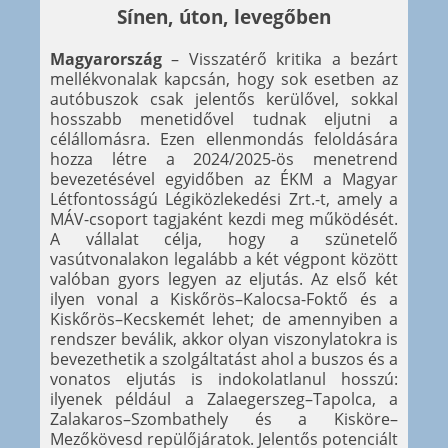
Sínen, úton, levegőben
Magyarország
– Visszatérő kritika a bezárt
mellékvonalak kapcsán, hogy sok esetben az
autóbuszok csak jelentős kerülővel, sokkal
hosszabb menetidővel tudnak eljutni a
célállomásra. Ezen ellenmondás feloldására
hozza létre a 2024/2025-ös menetrend
bevezetésével egyidőben az ÉKM a Magyar
Létfontosságú Légiközlekedési Zrt.-t, amely a
MÁV-csoport tagjaként kezdi meg működését.
A vállalat célja, hogy a szünetelő
vasútvonalakon legalább a két végpont között
valóban gyors legyen az eljutás. Az első két
ilyen vonal a Kiskőrös–Kalocsa-Foktő és a
Kiskőrös–Kecskemét lehet; de amennyiben a
rendszer beválik, akkor olyan viszonylatokra is
bevezethetik a szolgáltatást ahol a buszos és a
vonatos eljutás is indokolatlanul hosszú:
ilyenek például a Zalaegerszeg–Tapolca, a
Zalakaros–Szombathely és a Kisköre–
Mezőkövesd repülőjáratok. Jelentős potenciált