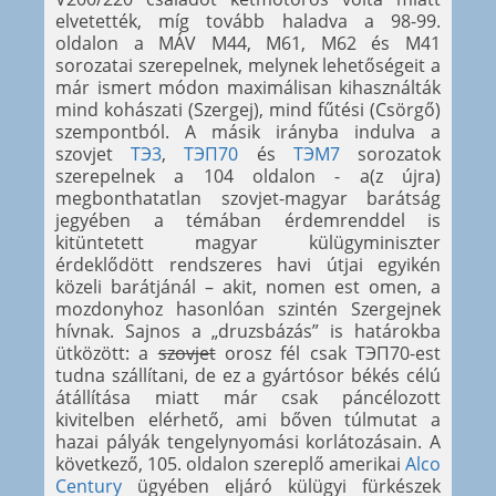
elvetették, míg tovább haladva a 98-99.
oldalon a MÁV M44, M61, M62 és M41
sorozatai szerepelnek, melynek lehetőségeit a
már ismert módon maximálisan kihasználták
mind kohászati (Szergej), mind fűtési (Csörgő)
szempontból. A másik irányba indulva a
szovjet
ТЭ3
,
ТЭП70
és
ТЭМ7
sorozatok
szerepelnek a 104 oldalon - a(z újra)
megbonthatatlan szovjet-magyar barátság
jegyében a témában érdemrenddel is
kitüntetett magyar külügyminiszter
érdeklődött rendszeres havi útjai egyikén
közeli barátjánál – akit, nomen est omen, a
mozdonyhoz hasonlóan szintén Szergejnek
hívnak. Sajnos a „druzsbázás” is határokba
ütközött: a
szovjet
orosz fél csak ТЭП70-est
tudna szállítani, de ez a gyártósor békés célú
átállítása miatt már csak páncélozott
kivitelben elérhető, ami bőven túlmutat a
hazai pályák tengelynyomási korlátozásain. A
következő, 105. oldalon szereplő amerikai
Alco
Century
ügyében eljáró külügyi fürkészek