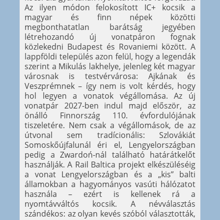
Az ilyen módon felokosított IC+ kocsik a
magyar és finn népek közötti
megbonthatatlan barátság jegyében
létrehozandó új vonatpáron fognak
közlekedni Budapest és Rovaniemi között. A
lappföldi település azon felül, hogy a legendák
szerint a Mikulás lakhelye, jelenleg két magyar
városnak is testvérvárosa: Ajkának és
Veszprémnek – így nem is volt kérdés, hogy
hol legyen a vonatok végállomása. Az új
vonatpár 2027-ben indul majd először, az
önálló Finnország 110. évfordulójának
tiszeletére. Nem csak a végállomások, de az
útvonal sem tradícionális: Szlovákiát
Somoskőújfalunál éri el, Lengyelországban
pedig a Zwardoń-nál található határátkelőt
használják. A Rail Baltica projekt elkészüléséig
a vonat Lengyelországban és a „kis” balti
államokban a hagyományos vasúti hálózatot
használa – ezért is kellenek rá a
nyomtávváltós kocsik. A névválasztás
szándékos: az olyan kevés szóból választották,