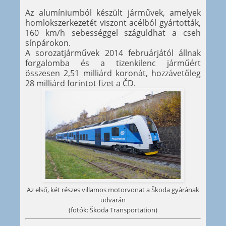
Az alumíniumból készült járművek, amelyek
homlokszerkezetét viszont acélból gyártották,
160 km/h sebességgel száguldhat a cseh
sínpárokon.
A sorozatjárművek 2014 februárjától állnak
forgalomba és a tizenkilenc járműért
összesen 2,51 milliárd koronát, hozzávetőleg
28 milliárd forintot fizet a ČD.
Az első, két részes villamos motorvonat a Škoda gyárának
udvarán
(fotók: Škoda Transportation)