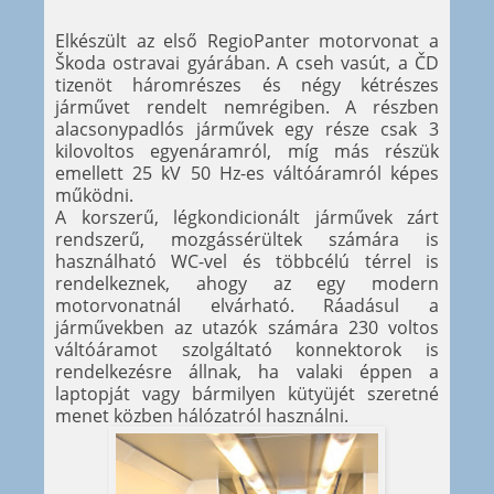
Elkészült az első RegioPanter motorvonat a
Škoda ostravai gyárában. A cseh vasút, a ČD
tizenöt háromrészes és négy kétrészes
járművet rendelt nemrégiben. A részben
alacsonypadlós járművek egy része csak 3
kilovoltos egyenáramról, míg más részük
emellett 25 kV 50 Hz-es váltóáramról képes
működni.
A korszerű, légkondicionált járművek zárt
rendszerű, mozgássérültek számára is
használható WC-vel és többcélú térrel is
rendelkeznek, ahogy az egy modern
motorvonatnál elvárható. Ráadásul a
járművekben az utazók számára 230 voltos
váltóáramot szolgáltató konnektorok is
rendelkezésre állnak, ha valaki éppen a
laptopját vagy bármilyen kütyüjét szeretné
menet közben hálózatról használni.