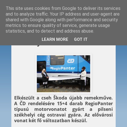
This site uses cookies from Google to deliver its services
and to analyze traffic. Your IP address and user-agent are
shared with Google along with performance and security
metrics to ensure quality of service, generate usage
statistics, and to detect and address abuse.
2011. 11. 24.
LEARN MORE
GOT IT
Itt az újabb Škoda-csoda!
Elkészült a cseh Škoda újabb remekműve.
A ČD rendelésére 15+4 darab RegioPanter
típusú motorvonatot gyárt a pilseni
székhelyi cég ostravai gyára. Az elővárosi
vonat két fő változatban készül.