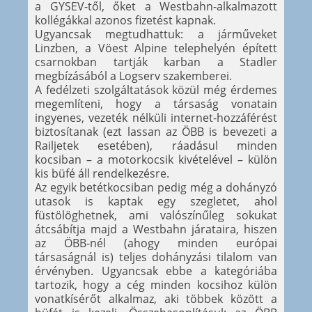
a GYSEV-től, őket a Westbahn-alkalmazott
kollégákkal azonos fizetést kapnak.
Ugyancsak megtudhattuk: a járműveket
Linzben, a Vöest Alpine telephelyén épített
csarnokban tartják karban a Stadler
megbízásából a Logserv szakemberei.
A fedélzeti szolgáltatások közül még érdemes
megemlíteni, hogy a társaság vonatain
ingyenes, vezeték nélküli internet-hozzáférést
biztosítanak (ezt lassan az ÖBB is bevezeti a
Railjetek esetében), ráadásul minden
kocsiban – a motorkocsik kivételével – külön
kis büfé áll rendelkezésre.
Az egyik betétkocsiban pedig még a dohányzó
utasok is kaptak egy szegletet, ahol
füstölöghetnek, ami valószínűleg sokukat
átcsábítja majd a Westbahn járataira, hiszen
az ÖBB-nél (ahogy minden európai
társaságnál is) teljes dohányzási tilalom van
érvényben. Ugyancsak ebbe a kategóriába
tartozik, hogy a cég minden kocsihoz külön
vonatkísérőt alkalmaz, aki többek között a