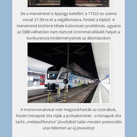
De a menetrend is éppúgy belefért: a 17522-es számú
vonat 21:39-re ér a végállomásra, hirdeti a kijelző. A
menetrend közhírré tétele különösen problémás, ugyanis
az ÖBB vélhetően nem biztosít örömmel előkelő helyet a
konkurencia hirdetményeinek az állomásokon
A motorvonatokat már megszokhatták az osztrákok,
hiszen hónapok óta róják a próbaköröket - a hónapok óta
tartó „médiaoffenzíva” jóvoltából talán minden potenciális
utas felismeri az új jövevényt