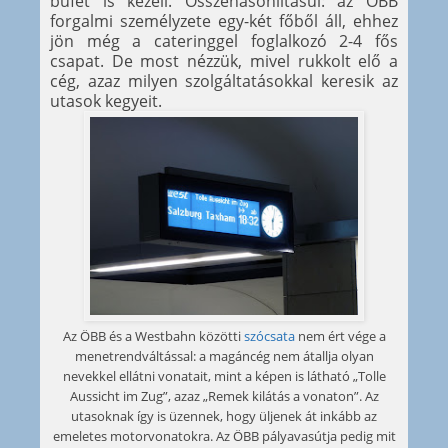
büfét is kezeli. Összehasonlításul: az ÖBB
forgalmi személyzete egy-két főből áll, ehhez
jön még a cateringgel foglalkozó 2-4 fős
csapat. De most nézzük, mivel rukkolt elő a
cég, azaz milyen szolgáltatásokkal keresik az
utasok kegyeit.
Az ÖBB és a Westbahn közötti
szócsata
nem ért vége a
menetrendváltással: a magáncég nem átallja olyan
nevekkel ellátni vonatait, mint a képen is látható „Tolle
Aussicht im Zug”, azaz „Remek kilátás a vonaton”. Az
utasoknak így is üzennek, hogy üljenek át inkább az
emeletes motorvonatokra. Az ÖBB pályavasútja pedig mit