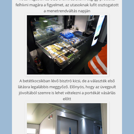
felhívni magára a figyelmet, az utasoknak lufit osztogatott
a menetrendváltás napján
A betétkocsikban lévő bisztró kicsi, de a választék első
látásra legalábbis meggyőző. Előnyös, hogy az üvegpult
jóvoltából szemre is lehet vételezni a portékát vásárlás
előtt