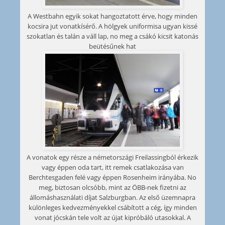
A Westbahn egyik sokat hangoztatott érve, hogy minden
kocsira jut vonatkísérő. A hölgyek uniformisa ugyan kissé
szokatlan és talán a váll lap, no meg a csákó kicsit katonás
beütésűnek hat
A vonatok egy része a németországi Freilassingból érkezik
vagy éppen oda tart, itt remek csatlakozása van
Berchtesgaden felé vagy éppen Rosenheim irányába. No
meg, biztosan olcsóbb, mint az ÖBB-nek fizetni az
állomáshasználati díjat Salzburgban. Az első üzemnapra
különleges kedvezményekkel csábított a cég, így minden
vonat jócskán tele volt az újat kipróbáló utasokkal. A