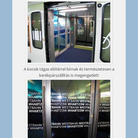
A kocsik tágas előtérrel bírnak és természetesen a
kerékpárszállítás is megengedett