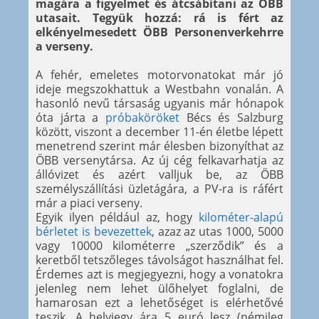
magára a figyelmet és átcsábítani az ÖBB
utasait. Tegyük hozzá: rá is fért az
elkényelmesedett ÖBB Personenverkehrre
a verseny.
A fehér, emeletes motorvonatokat már jó
ideje megszokhattuk a Westbahn vonalán. A
hasonló nevű társaság ugyanis már hónapok
óta járta a
próbaköröket
Bécs és Salzburg
között, viszont a december 11-én életbe lépett
menetrend szerint már élesben bizonyíthat az
ÖBB versenytársa. Az új cég felkavarhatja az
állóvizet és azért valljuk be, az ÖBB
személyszállítási üzletágára, a PV-ra is ráfért
már a piaci verseny.
Egyik ilyen például az, hogy
kilométer-alapú
bérletet is bevezettek
, azaz az utas 1000, 5000
vagy 10000 kilométerre „szerződik” és a
keretből tetszőleges távolságot használhat fel.
Érdemes azt is megjegyezni, hogy a vonatokra
jelenleg nem lehet ülőhelyet foglalni, de
hamarosan ezt a lehetőséget is elérhetővé
teszik. A helyjegy ára 5 euró lesz (némileg