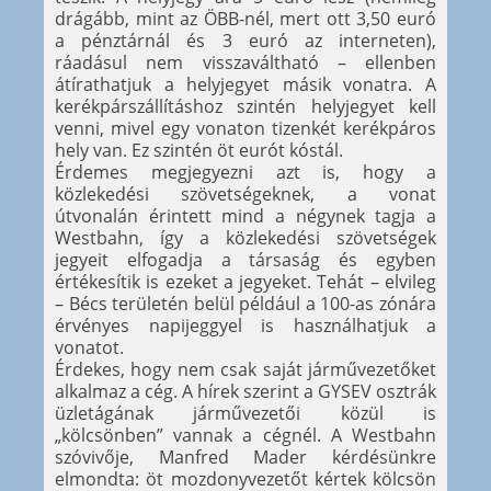
drágább, mint az ÖBB-nél, mert ott 3,50 euró
a pénztárnál és 3 euró az interneten),
ráadásul nem visszaváltható – ellenben
átírathatjuk a helyjegyet másik vonatra. A
kerékpárszállításhoz szintén helyjegyet kell
venni, mivel egy vonaton tizenkét kerékpáros
hely van. Ez szintén öt eurót kóstál.
Érdemes megjegyezni azt is, hogy a
közlekedési szövetségeknek, a vonat
útvonalán érintett mind a négynek tagja a
Westbahn, így a közlekedési szövetségek
jegyeit elfogadja a társaság és egyben
értékesítik is ezeket a jegyeket. Tehát – elvileg
– Bécs területén belül például a 100-as zónára
érvényes napijeggyel is használhatjuk a
vonatot.
Érdekes, hogy nem csak saját járművezetőket
alkalmaz a cég. A hírek szerint a GYSEV osztrák
üzletágának járművezetői közül is
„kölcsönben” vannak a cégnél. A Westbahn
szóvivője, Manfred Mader kérdésünkre
elmondta: öt mozdonyvezetőt kértek kölcsön