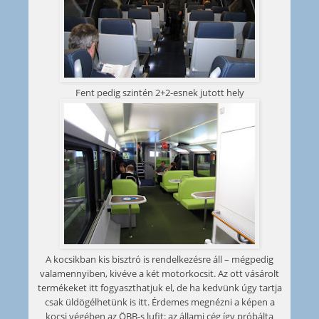
Fent pedig szintén 2+2-esnek jutott hely
A kocsikban kis bisztró is rendelkezésre áll – mégpedig
valamennyiben, kivéve a két motorkocsit. Az ott vásárolt
termékeket itt fogyaszthatjuk el, de ha kedvünk úgy tartja
csak üldögélhetünk is itt. Érdemes megnézni a képen a
kocsi végében az ÖBB-s lufit: az állami cég így próbálta