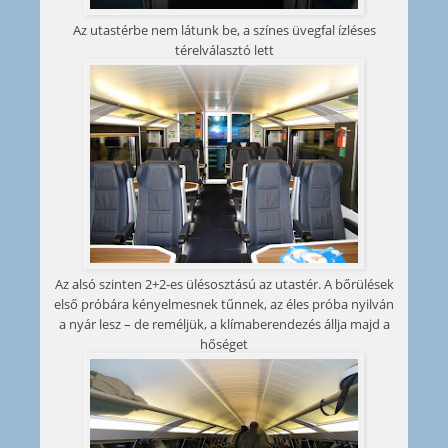
Az utastérbe nem látunk be, a színes üvegfal ízléses
térelválasztó lett
Az alsó szinten 2+2-es ülésosztású az utastér. A bőrülések
első próbára kényelmesnek tűnnek, az éles próba nyilván
a nyár lesz – de reméljük, a klímaberendezés állja majd a
hőséget