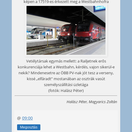
képen a 17519-es érkezett meg a Westbahnhofra
Vetélytársak egymás mellett: a Railjetnek erős
konkurenciája lehet a Westbahn, kérdés, vajon sikerül-e
nekik? Mindenesetre az ÖBB PV-nak jót tesz a verseny,
kissé „elfáradt” mostanában az osztrák vasút
személyszállítási üzletága
(fotók: Halász Péter)
Halász Péter, Magyarics Zoltán
@
09:00
Megosztás